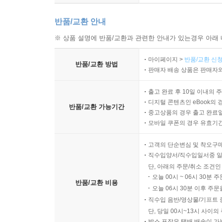
반품/교환 안내
※ 상품 설명에 반품/교환과 관련한 안내가 있는경우 아래 
마이페이지 >
반품/교환 신청
반품/교환 방법
판매자 배송 상품은 판매자와
출고 완료 후 10일 이내의 
디지털 콘텐츠인 eBook의 
반품/교환 가능기간
중고상품의 경우 출고 완료일
모바일 쿠폰의 경우 유효기간(
고객의 단순변심 및 착오구
직수입양서/직수입일서중 일
단, 아래의 주문/취소 조건인
오늘 00시 ~ 06시 30분 
반품/교환 비용
오늘 06시 30분 이후 주문
직수입 음반/영상물/기프트 
단, 당일 00시~13시 사이
박스 포장은 택배 배송이 가