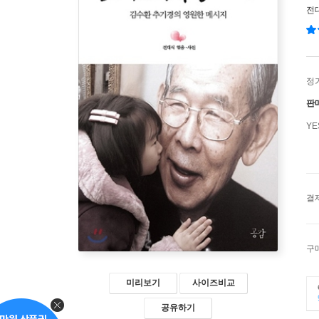
전
정
판
Y
결
구
미리보기
사이즈비교
공유하기