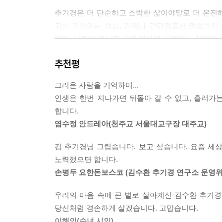
추기경은 더 단순하고 소박한 삶이야말로 더 온전
귀를 기울이는 성심, 언제나 간단명료한 말씀들이
담아, 시적인 영상과 함께 마음에 내려앉는 잠언은 
추천평
추기경의 일상과 행적을 가장 가깝게 스크랩해 온
전대식 작가의 평생 사모와 존경의 보고
그리운 사람을 기억하며...
인생은 한번 지나가면 뒤돌아 갈 수 없고, 흘러가
평화방송, 평화신문 사진 기자로 20여 년 재직하며
합니다.
열었다. 아직도 김 추기경을 그리워하여 전시회장
염수정 안드레아(천주교 서울대교구장 대주교)
펴내게 되었다. ‘큰 어른’이 부재한 이 시대를 사
희망의 빛을 본다.
김 추기경님 그립습니다. 보고 싶습니다. 요즘 
노력했으면 합니다.
마지막 참석하신 성탄미사 동영상 자료, 최초 공개
손병두 요한돈보스코 (김수환 추기경 연구소 운영
사람이 그리워, 사람을 좋아했던 김 추기경은 휠체
우리의 마음 속에 큰 별로 살아계신 김수환 추기
마무리로 보여주고 가셨다. 작가가 촬영 기록한 추
당신처럼 겸손하게 살겠습니다. 고맙습니다.
이해인(수녀.시인)