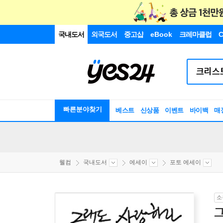
국내도서
외국도서
중고샵
eBook
크레마클럽
C
빠른분야찾기
베스트
신상품
이벤트
바이백
매
웰컴
국내도서
에세이
포토 에세이
소