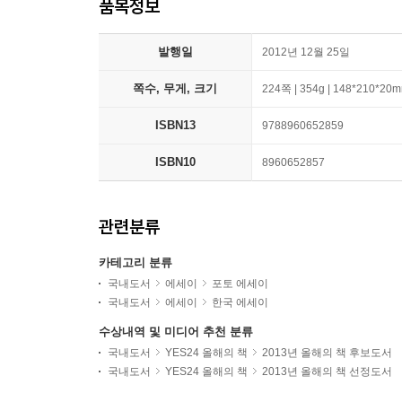
품목정보
발행일
2012년 12월 25일
쪽수, 무게, 크기
224쪽 | 354g | 148*210*20
ISBN13
9788960652859
ISBN10
8960652857
관련분류
카테고리 분류
국내도서
에세이
포토 에세이
국내도서
에세이
한국 에세이
수상내역 및 미디어 추천 분류
국내도서
YES24 올해의 책
2013년 올해의 책 후보도서
국내도서
YES24 올해의 책
2013년 올해의 책 선정도서