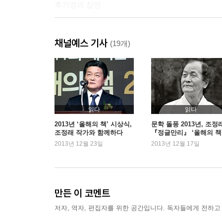
추기경의 잠언
5장 태양이 구름을 가릴지라도
채널예스 기사
정의 사회 국가 시대에 관한 잠언
(19개)
6장 고독한 구도자
성직자의 삶 고뇌 바른 길
7장 성자의 기도
읽다
읽다
종교에 관한 잠언
2013년 ‘올해의 책’ 시상식,
문학 돌풍 2013년, 조정
조정래 작가와 함께하다
『정글만리』 ‘올해의 책’
위
2013년 12월 23일
2013년 12월 17일
만든 이 코멘트
저자, 역자, 편집자를 위한 공간입니다. 독자들에게 전하고