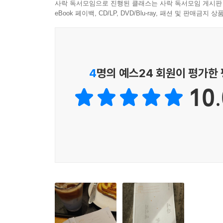
사락 독서모임으로 진행된 클래스는 사락 독서모임 게시판
면, 그렇다면 나는 그걸 찾아서 언어로 바꿔보겠다
나이를 먹어가면서 자기다움을 잃지 않고 누구의 엄
eBook 페이백, CD/LP, DVD/Blu-ray, 패션 및 판매금
--- p.155~156
여성들이라면 《깊이에 눈뜨는 시간》을 통해 일상을
나는 왜 하필 이 누추한 곳에서 숨통이 트이는 것일
“오십이 넘은 나이에도 내 세계는 여전히 작다. 먼
대어 있는 곳. 그곳에서는 나 역시 반듯할 필요가 
대신 덜어내 가볍게 해야 할 때가 왔는지도 모른다.
4
명의 예스24 회원이 평가한
토해내고 나무들에게서 얻은 찬 숨을 들이마셔 하루
것을 이제는 알겠다. 그럼에도 주방과 서재와 마당,
--- p.212
10.
없는 것들을 슬퍼하는 대신 내게 가능한 것들에 만
나이가 들면서도 여전히 내 앞에 놓인 날들에 설레는
도무지 일어나지 않을 것 같은 일들이 일어나고, 항
_작가의 말 중에서
앉아 있을 구근들을 떠올렸다. 적어도 구근들은 나
의심하지 말라고, 초조해하지 말라고, 조바심 내지 
어떻게 나다운 삶의 태도를 만들어갈까?
근들을 생각하면 조금 살 만해진다. 그렇다. 구근을
천천히, 온전히 충족된 사람으로 살아가기 위하여
는 믿음, 설렘으로 가득한 기대로 충만하다.
물론 자기 자신이 되는 것이 말처럼 그리 쉬운 것
--- p.242~243
중요하다”지만, 현실에서 구체적으로 실천하기는 녹
살아가면서 시간의 흐름 앞에, 해도 해도 줄지 않는
저자는 부단히 책을 읽고, 글을 쓰며, 일부러 애를