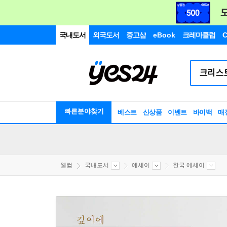
국내도서
외국도서
중고샵
eBook
크레마클럽
C
빠른분야찾기
베스트
신상품
이벤트
바이백
매
웰컴
국내도서
에세이
한국 에세이