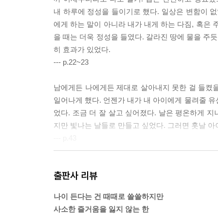
내 하루에 정성을 들이기로 했다. 일상은 변함이 없
에게 하는 말이 아니라 내가 내게 하는 다짐, 혹은
을 때는 더욱 정성을 들였다. 갈라진 땅에 물을 주
히 효과가 있었다.
--- p.22~23
남에게든 나에게든 제대로 살아내지 못한 걸 들켰을 
일어나게 했다. 언젠가 내가 내 아이에게 물려줄 유산
었다. 조금 더 잘 살고 싶어졌다. 날은 평온하게 
지만 빛나는 날들로 만들고 싶었다. 그러면 훗날 아
--- p.43
감당할 수 있는 것만 하기로 했다. 문제들을 끌어
출판사 리뷰
앞에서 복잡하고 피곤해질 때마다 지금 이것들이 내게
는 공간으로 하루를 채울 것을 목표로 삼았다. 날이
나이 든다는 건 때때로 쓸쓸하지만
--- p.50
사소한 즐거움을 잃지 않는 한