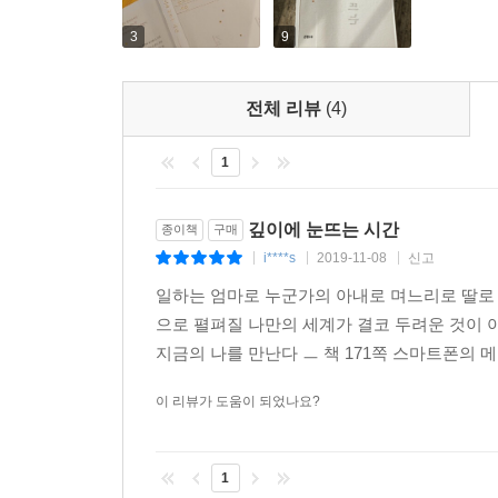
쓰기를 매일의 면역기제이자 삶의 전략으로 삼은 것
3
9
한다고. 중년 이후에는 매일이 당혹스럽고 퍽 쓸
저절로 자리를 옮겨갈 때까지 기다리면 된다고. 중
전체 리뷰
(4)
이 책에는 저자가 존재를 확장하려는 노력 속에서
1
행간 뒤에는 살아온 날의 치열함이, 그리하여 ‘다른 
1부 [삶의 단순한 리듬을 찾는 시간]에서는 매일 
깊이에 눈뜨는 시간
종이책
구매
삶의 질서를 되찾기 위해 분투한 시간들이 이윽하게
i****s
2019-11-08
신고
|
|
|
일하는 엄마로 누군가의 아내로 며느리로 딸로
―어차피 인생 전체가 매일 먹는 밥처럼 되풀이되
으로 펼펴질 나만의 세계가 결코 두려운 것이 
않을까란 생각이 들었다. 일상이 나를 건져 올려줄 것
지금의 나를 만난다 ㅡ 책 171쪽 스마트폰의 
―물건이나 일 앞에서 복잡하고 피곤해질 때마다 
충분히 장악할 수 있는 공간으로 하루를 채울 것. 날
이 리뷰가 도움이 되었나요?
2부 [읽고 쓰며 나 자신이 되는 시간]에서는 무엇
1
깨달음을 얻게 된 과정, ‘쓰는 사람’이 된 이후 ‘나’