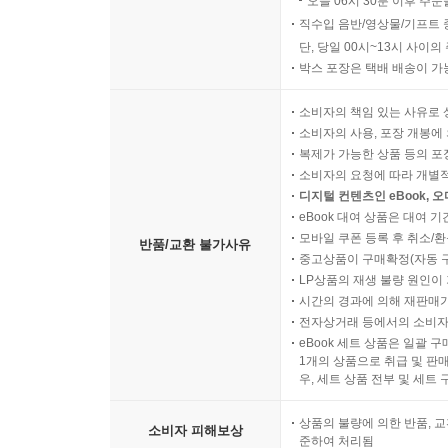
오늘 06시 30분 이후 주문
직수입 음반/영상물/기프트 
단, 당일 00시~13시 사이
박스 포장은 택배 배송이 가
소비자의 책임 있는 사유로 
소비자의 사용, 포장 개봉에 
복제가 가능한 상품 등의 포장을 
소비자의 요청에 따라 개별
디지털 컨텐츠인 eBook, 
eBook 대여 상품은 대여 기
모바일 쿠폰 등록 후 취소/환
반품/교환 불가사유
중고상품이 구매확정(자동 
LP상품의 재생 불량 원인이 기
시간의 경과에 의해 재판매가
전자상거래 등에서의 소비자
eBook 세트 상품은 일괄 
1개의 상품으로 취급 및 판매
우, 세트 상품 전부 및 세트
상품의 불량에 의한 반품, 교
소비자 피해보상
준하여 처리됨