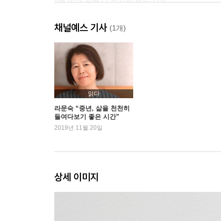
2부 읽고 쓰며 나 자신이 되는 시간
채널예스 기사
잘 읽으면 조금 더 잘 살게 되고
(1개)
매일 쓰는 사람이 되기까지
모호했던 감정이 문장이 되는 순간
스타벅스에 매일 오는 여자들
어떤 책을 읽을까요?
살림과 읽기의 균형 잡기
읽다
내 몸을 이루는 것들
라문숙 “중년, 삶을 천천히
들여다보기 좋은 시간”
감추지 말고, 포기하지도 말고
2019년 11월 20일
버지니아 울프를 좋아하세요?
3부 좋아하는 곳에서 힘을 모으는 시간
상세 이미지
마당을 가장 좋아합니다
일단 문을 열고 나가면
겨울, 그러므로 곧 봄
하루치 면역력을 키우는 곳