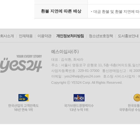
환불 지연에 따른 배상
대금 환불 및 환불 지연에 
회사소개
인재채용
이용약관
개인정보처리방침
청소년보호정책
도서홍보안내
대표 : 김석환, 최세라
주소 : 서울시 영등포구 은행로 11, 5층~6층(여의도동,일신
사업자등록번호 : 229-81-37000 통신판매업신고 : 제 200
이메일 : yes24help@yes24.com 호스팅 서비스사업자 :
Copyright ⓒ YES24 Corp. All Rights Reserved.