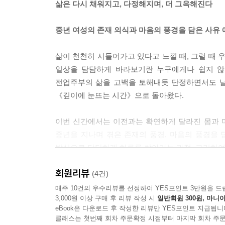
삶은 다시 채워지고, 다정해지며, 더 그윽해진다
모호했던 일상이 글로 쓰이는 순간에 선명해지고 
곤 했다. 있는지도 몰랐던 것을 보이게 하는 언어의
중년 여성의 존재 의식과 마음의 풍경을 담은 사유
었어’라고 외쳤던 몇 년 전의 내가 아직도 내 안에
쓰고 나면 삶과 내가 다시 보인다. 그렇게 조금씩 
삶이 천천히 시들어가고 있다고 느낄 때, 그럴 때 우
--- p.120
일상을 담담하게 바라보기란 누구에게나 쉽지 않
전업주부의 삶을 고백을 토해내듯 단정하면서도 날
자신에게 맞는 방식으로 살아가는 것이 진정한 호사
《깊이에 눈뜨는 시간》으로 돌아왔다.
--- p.142
이번 신간에서는 이전과는 확연하게 달라진 몸과 마
내 안에 고여 있는 시간들을 헤아려본다. 소녀로, 
중년을 지나며 겪은 존재의 풍경, 마음의 풍경을
무 많이 써버렸다고, 정작 하고 싶었던 일에는 손도
방식으로 단단하게 하루를 쌓아가는 과정, 그리하여
아마 그때 내가 슬펐다면 그건 내가 남편과 아이, 장
는 것을 이제서야 알겠다. 성능 좋은 가전제품, 조
회원리뷰
두려움 없이 무엇이든 할 수 있고 어디에든 갈 수
(4건)
그만 슬픔에 빠져버렸다는 걸 깨달았다.
익숙해질 법도 하건만 이따금 막막하고 휘청거리는 
매주 10건의 우수리뷰를 선정하여 YES포인트 3만원을 드
내 몸은 무엇으로 이루어져 있을까?
3,000원 이상 구매 후 리뷰 작성 시
일반회원 300원, 마니아
맛볼 수 있는 것은 눈에 보이는 수치와 결과가 아니
단어와 문장이 아니라 세제와 화장품과 신발로?
eBook은 다운로드 후 작성한 리뷰만 YES포인트 지급됩니
시기이기 때문이다.
그동안 흘려보내버렸다고 생각했던 나의 시간들이 지
클래스는 첫번째 회차 주문확정 시점부터 마지막 회차 주문