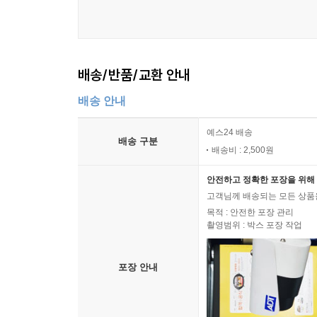
약속, 흔들리지 않는 믿음, 설렘으로 가득한 기대로 충
브런치 300만 뷰! 따뜻한 끄덕임이 만든 작은 기적
나의 이야기를 기록하고 만들며 성장한다는 것
배송/반품/교환 안내
저자가 카카오브런치에 올린 연재글은 1만 1천 팔
배송 안내
공간으로 자리매김했다. 일기장 대신 사용할 마
예스24 배송
털어놓았을 뿐인데 살가운 공감의 댓글들이 쏟아졌
배송 구분
배송비 : 2,500원
브런치로, 글쓰기는 삶을 밀어 삶 너머로 나아가게
세계로 들어설 수 있었지만, 읽는 사람이 되면서 글
안전하고 정확한 포장을 위해 
좋아하는 일과 하고 싶은 일은 무엇인지 비로소 알
고객님께 배송되는 모든 상품을
글을 쓰며 배웠다. 이제 저자는 집안일 사이사이 
목적 : 안전한 포장 관리
촬영범위 : 박스 포장 작업
나아가 여자, 주부, 엄마, 아내라는 이름으로 고립
책의 전체에 스미듯 녹아 있는 버지니아 울프의 문장
포장 안내
쓰기의 세계를 유영한 중년 여성 작가들의 문장 
있다고 귀띔해준다.