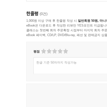
―내가 할 수 있는 건 세상에 나 혼자만 있는 게 아니
한줄평
(0건)
정도다. 내가 읽은 것들이 나의 오늘에 자연스레 녹
1,000원 이상 구매 후 한줄평 작성 시
일반회원 50원, 마니
―모호했던 일상이 글로 쓰이는 순간에 선명해지고
eBook은 다운로드 후 작성한 리뷰만 YES포인트 지급됩니
되곤 했다. 있는지도 몰랐던 것을 보이게 하는 언어
클래스는 첫번째 회차 주문확정 시점부터 마지막 회차 주문
싶었어’라고 외쳤던 몇 년 전의 내가 아직도 내 안에
eBook 페이백, CD/LP, DVD/Blu-ray, 패션 및 판매금
쓰고 나면 삶과 내가 다시 보인다.(120쪽)
평점
3부 [좋아하는 곳에서 힘을 모으는 시간]에서는 무
애호하는 것들을 경험하며 아름다움을 발견하고, 
한글 기준 50자까지 작성가능
펼쳐진다.
―나는 왜 하필 이 누추한 곳에서 숨통이 트이는 것
기대어 있는 곳. 그곳에서는 나 역시 반듯할 필요
숨을 토해내고 나무들에게서 얻은 찬 숨을 들이마셔 
―불안한 겨울밤이면 나는 흙 속에 모여 앉아 있
의심하지 않는 구근들을 생각하면 조금 살 만해진다.