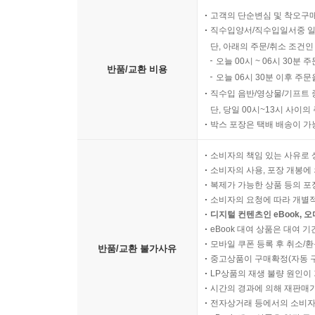
고객의 단순변심 및 착오구
직수입양서/직수입일서중 일
단, 아래의 주문/취소 조건인
오늘 00시 ~ 06시 30분 
반품/교환 비용
오늘 06시 30분 이후 주문
직수입 음반/영상물/기프트 
단, 당일 00시~13시 사이
박스 포장은 택배 배송이 가
소비자의 책임 있는 사유로 
소비자의 사용, 포장 개봉에 
복제가 가능한 상품 등의 포장을 
소비자의 요청에 따라 개별
디지털 컨텐츠인 eBook, 
eBook 대여 상품은 대여 기
모바일 쿠폰 등록 후 취소/환
반품/교환 불가사유
중고상품이 구매확정(자동 
LP상품의 재생 불량 원인이 기
시간의 경과에 의해 재판매가
전자상거래 등에서의 소비자