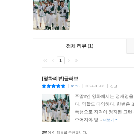
전체 리뷰
(1)
1
[영화리뷰]글러브
b***8
2024-01-08
신고
|
|
|
주말n엔 영화에서는 정재영을 
다. 역할도 다양하다. 한번은
폭행으로 자격이 정지된 그런 
주어져야 영...
더보기
3명
이 이 리뷰를 추천합니다.