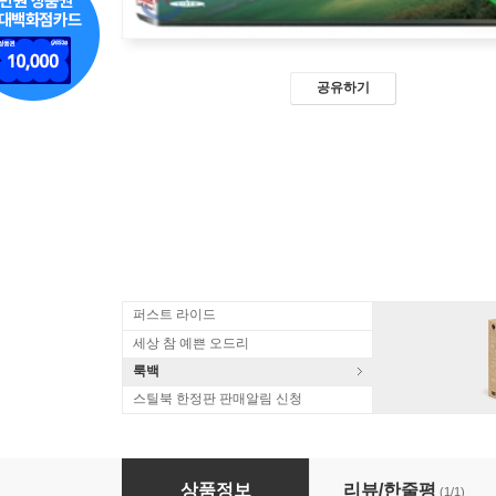
공유하기
퍼스트 라이드
세상 참 예쁜 오드리
룩백
스틸북 한정판 판매알림 신청
글러브(1 DISC)
상품정보
리뷰/한줄평
(1/1)