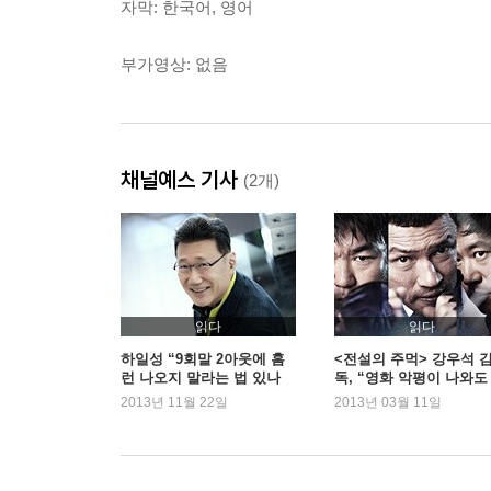
자막: 한국어, 영어
부가영상: 없음
채널예스 기사
(2개)
읽다
읽다
하일성 “9회말 2아웃에 홈
<전설의 주먹> 강우석 
런 나오지 말라는 법 있나
독, “영화 악평이 나와도
요?”
의치 않겠다”
2013년 11월 22일
2013년 03월 11일