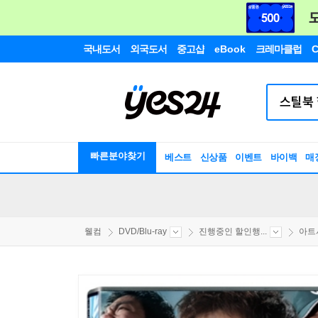
국내도서
외국도서
중고샵
eBook
크레마클럽
C
빠른분야찾기
베스트
신상품
이벤트
바이백
매
웰컴
DVD/Blu-ray
진행중인 할인행...
아트