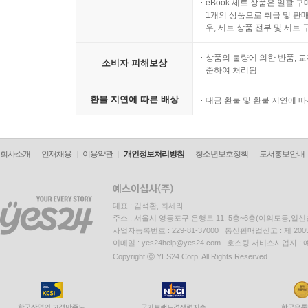
eBook 세트 상품은 일괄 
1개의 상품으로 취급 및 판매
우, 세트 상품 전부 및 세트
상품의 불량에 의한 반품, 교
소비자 피해보상
준하여 처리됨
환불 지연에 따른 배상
대금 환불 및 환불 지연에 
회사소개
인재채용
이용약관
개인정보처리방침
청소년보호정책
도서홍보안내
대표 : 김석환, 최세라
주소 : 서울시 영등포구 은행로 11, 5층~6층(여의도동,일신
사업자등록번호 : 229-81-37000 통신판매업신고 : 제 200
이메일 : yes24help@yes24.com 호스팅 서비스사업자 :
Copyright ⓒ YES24 Corp. All Rights Reserved.