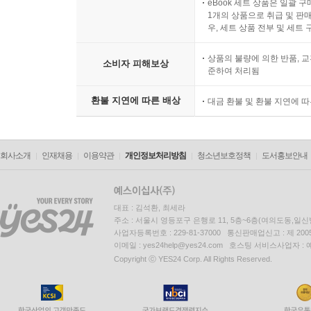
eBook 세트 상품은 일괄 
1개의 상품으로 취급 및 판매
우, 세트 상품 전부 및 세트
상품의 불량에 의한 반품, 교
소비자 피해보상
준하여 처리됨
환불 지연에 따른 배상
대금 환불 및 환불 지연에 
회사소개
인재채용
이용약관
개인정보처리방침
청소년보호정책
도서홍보안내
대표 : 김석환, 최세라
주소 : 서울시 영등포구 은행로 11, 5층~6층(여의도동,일신
사업자등록번호 : 229-81-37000 통신판매업신고 : 제 200
이메일 : yes24help@yes24.com 호스팅 서비스사업자 :
Copyright ⓒ YES24 Corp. All Rights Reserved.