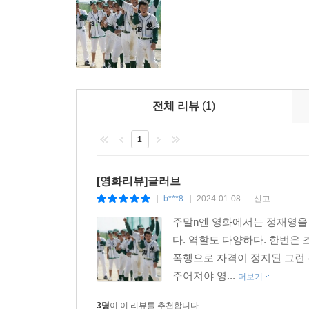
전체 리뷰
(1)
1
[영화리뷰]글러브
b***8
2024-01-08
신고
|
|
|
주말n엔 영화에서는 정재영을 
다. 역할도 다양하다. 한번은
폭행으로 자격이 정지된 그런 
주어져야 영...
더보기
3명
이 이 리뷰를 추천합니다.