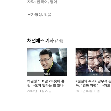
자막: 한국어, 영어
부가영상: 없음
채널예스 기사
(2개)
읽다
읽다
하일성 “9회말 2아웃에 홈
<전설의 주먹> 강우석 
런 나오지 말라는 법 있나
독, “영화 악평이 나와도
요?”
의치 않겠다”
2013년 11월 22일
2013년 03월 11일