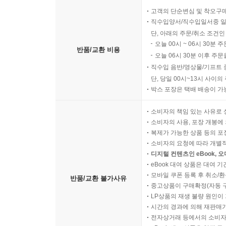
고객의 단순변심 및 착오구
직수입양서/직수입일서중 일
단, 아래의 주문/취소 조건인
오늘 00시 ~ 06시 30분 
반품/교환 비용
오늘 06시 30분 이후 주문
직수입 음반/영상물/기프트 
단, 당일 00시~13시 사이
박스 포장은 택배 배송이 가
소비자의 책임 있는 사유로 
소비자의 사용, 포장 개봉에 
복제가 가능한 상품 등의 포장을 
소비자의 요청에 따라 개별
디지털 컨텐츠인 eBook, 
eBook 대여 상품은 대여 기
모바일 쿠폰 등록 후 취소/환
반품/교환 불가사유
중고상품이 구매확정(자동 
LP상품의 재생 불량 원인이 기
시간의 경과에 의해 재판매가
전자상거래 등에서의 소비자