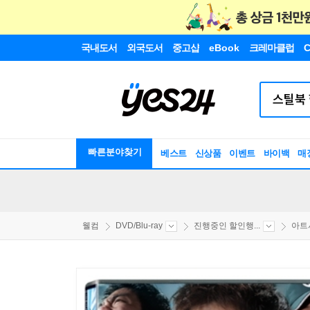
국내도서
외국도서
중고샵
eBook
크레마클럽
C
빠른분야찾기
베스트
신상품
이벤트
바이백
매
웰컴
DVD/Blu-ray
진행중인 할인행...
아트