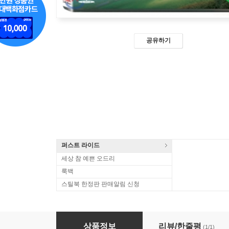
공유하기
퍼스트 라이드
세상 참 예쁜 오드리
룩백
스틸북 한정판 판매알림 신청
글러브(1 DISC)
상품정보
리뷰/한줄평
(1/1)