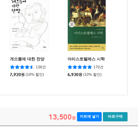
게으름에 대한 찬양
아리스토텔레스 시학
138건
170건
7,920
원
(10% 할인)
6,930
원
(10% 할인)
13,500
카트에 넣기
바로구매
원