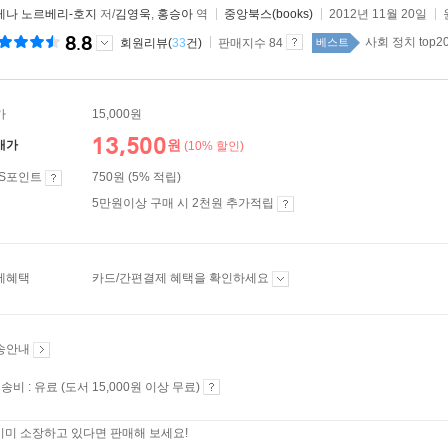
레나 노르베리-호지
저/
김영욱
,
홍승아
역
중앙북스(books)
2012년 11월 20일
8.8
사회 정치 top2
회원리뷰(
33
건)
판매지수 84
베스트
가
15,000원
13,500
원
매가
(10% 할인)
ES포인트
750원 (5% 적립)
5만원이상 구매 시 2천원 추가적립
제혜택
카드/간편결제 혜택을 확인하세요
송안내
송비 : 유료 (도서 15,000원 이상 무료)
이미 소장하고 있다면 판매해 보세요!