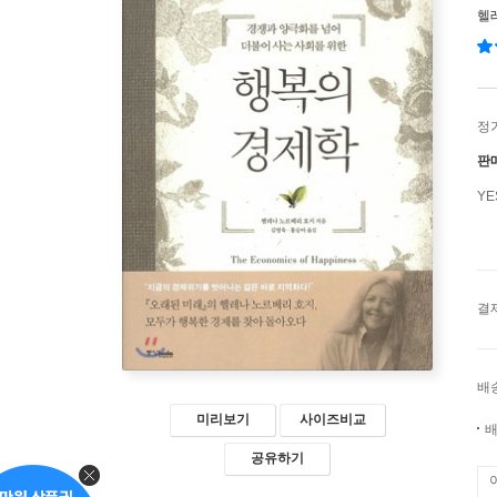
헬
정
판
Y
결
배
미리보기
사이즈비교
배
공유하기