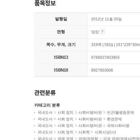
품목정보
발행일
2012년 11월 20일
판형
양장
쪽수, 무게, 크기
319쪽 | 582g | 161*226*30
ISBN13
9788927803904
ISBN10
8927803906
관련분류
카테고리 분류
국내도서
사회 정치
사회비평/비판
빈곤/불평등문제
국내도서
사회 정치
사회비평/비판
환경문제
국내도서
사회 정치
사회비평/비판
국제사회비평
국내도서
사회 정치
사회학
사회사상(사)
국내도서
경제 경영
경제/경제학
각국 경제/경제사/전망