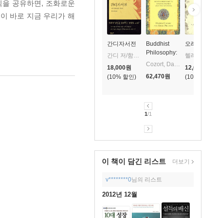
식을 공유하면, 조화로운
이 바로 지금 우리가 해
간디자서전
Buddhist
오래된 미래
Philosophy:
간디 저/함석헌 역
헬레나 노르베리 호지 저/양희승 역
Losang
Cozort, Daniel / Preston, Craig
18,000
원
12,600
원
Gonchok's
62,470
원
10
%
10
%
Short
Commentary
to Jamyang
Shayba's
Root Text on
1
/1
Tenets
이 책이 담긴
리스트
더보기
v********0
님의 리스트
2012년 12월