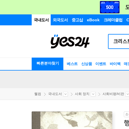
국내도서
외국도서
중고샵
eBook
크레마클럽
C
빠른분야찾기
베스트
신상품
이벤트
바이백
매
웰컴
국내도서
사회 정치
사회비평/비판
소