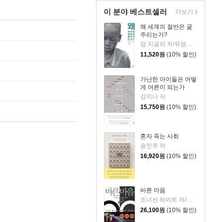
이 분야 베스트셀러
더보기
왜 세계의 절반은 굶
주리는가?
장 지글러 저/유영미 역
11,520
원
(10% 할인)
가난한 아이들은 어떻
게 어른이 되는가
강지나 저
15,750
원
(10% 할인)
혼자 죽는 사회
송인주 저
16,920
원
(10% 할인)
바른 마음
조너선 하이트 저/왕수민 역
26,100
원
(10% 할인)