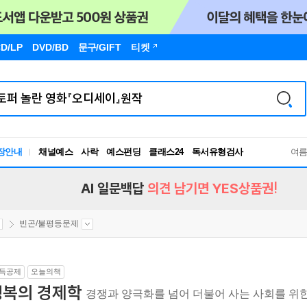
D/LP
DVD/BD
문구
/GIFT
티켓
장안내
채널예스
사락
예스펀딩
클래스24
독서유형검사
여
RBTI Lab
독서유형검사
AI 일문백답
의견 남기면 YES상품권!
빈곤/불평등문제
득공제
오늘의책
행복의 경제학
경쟁과 양극화를 넘어 더불어 사는 사회를 위