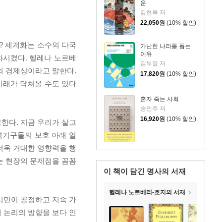
운
김현옥 저
22,050
원
(10% 할인)
? 세계화는 소수의 다국
가난한 나라를 돕는
이유
화시켰다. 헬레나 노르베
김부열 저
의 경제상이라고 말한다.
17,820
원
(10% 할인)
미래가 닥쳐올 수도 있다
혼자 죽는 사회
송인주 저
16,920
원
(10% 할인)
한다. 지금 우리가 살고
력기구들의 보호 아래 얼
더욱 거대한 영향력을 행
는 현장의 문제점을 꼼꼼
이 책이 담긴
명사의 서재
헬레나 노르베리-호지의 서재
시민이 공정하고 지속 가
 논리의 방향을 보다 인