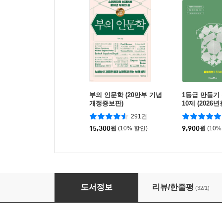
부의 인문학 (20만부 기념
1등급 만들기 
개정증보판)
10제 (2026년
291건
15,300
원
(10% 할인)
9,900
원
(10%
행복의 경제학
도서정보
리뷰/한줄평
(32/1)