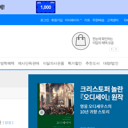
로그인
회원가입
마이페이지
카트
주문/배송
고객센터
Gl
름방학혜택
예사단독판매
이달의사은품
특가할인
추천도서
대량/법인
한
[ 양장 ]