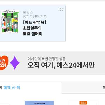
프랑스
퐁피두센터 기획
[아트 팝업북]
초현실주의
팝업 갤러리
들이
함께 산 책