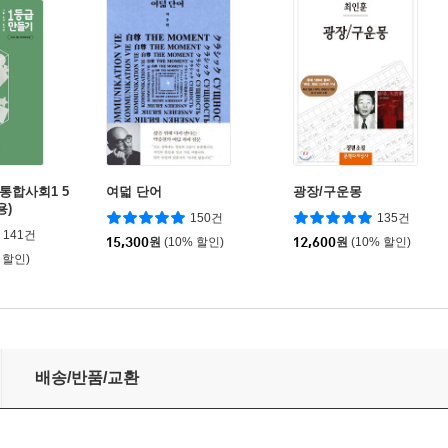
통합사회1 5
여덟 단어
광장/구운몽
용)
150건
135건
141건
15,300
원
(10% 할인)
12,600
원
(10% 할인)
 할인)
배송/반품/교환