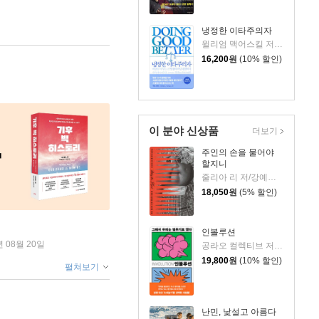
냉정한 이타주의자
윌리엄 맥어스킬 저/전미영 역
16,200
원
(10% 할인)
이 분야 신상품
더보기
주인의 손을 물어야
할지니
줄리아 리 저/강예은,문지영 역
18,050
원
(5% 할인)
인볼루션
년 08월 20일
공라오 컬렉티브 저/홍명교 역
19,800
원
(10% 할인)
펼쳐보기
난민, 낯설고 아름다