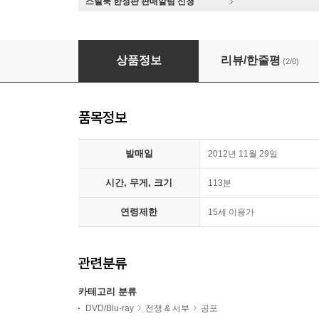
스틸북 한정판 판매알림 신청
레드라이트
상품정보
리뷰/한줄평
(2/0)
품목정보
발매일
2012년 11월 29일
시간, 무게, 크기
113분
연령제한
15세 이용가
관련분류
카테고리 분류
DVD/Blu-ray
전쟁 & 서부
공포