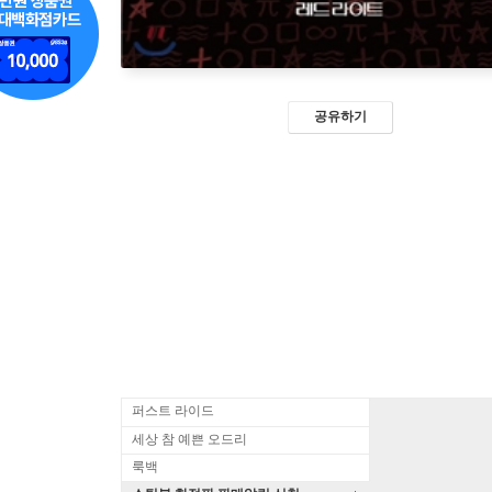
공유하기
퍼스트 라이드
세상 참 예쁜 오드리
룩백