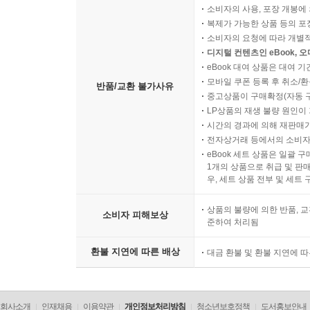
소비자의 사용, 포장 개봉에 
복제가 가능한 상품 등의 포장을 
소비자의 요청에 따라 개별
디지털 컨텐츠인 eBook, 
eBook 대여 상품은 대여 기
모바일 쿠폰 등록 후 취소/환
반품/교환 불가사유
중고상품이 구매확정(자동 
LP상품의 재생 불량 원인이 기
시간의 경과에 의해 재판매가
전자상거래 등에서의 소비자
eBook 세트 상품은 일괄 
1개의 상품으로 취급 및 판매
우, 세트 상품 전부 및 세트
상품의 불량에 의한 반품, 교
소비자 피해보상
준하여 처리됨
환불 지연에 따른 배상
대금 환불 및 환불 지연에 
회사소개
인재채용
이용약관
개인정보처리방침
청소년보호정책
도서홍보안내