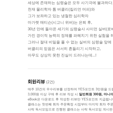
세상에 존재하는 심령술은 모두 사기극에 불과하다
천재 물리학자 톰 버클리(킬리언 머피)와
그가 보좌하고 있는 냉철한 심리학자
마가렛 매티슨(시고니 위버)는 은퇴 후,
30년 만에 돌아온 세기의 심령술사 사이먼 실버(로
가진 경이적 능력의 정체를 파헤치기 위한 실험을 하
그러나 절대 비밀을 풀 수 없는 실버의 심령술 앞에
버클리의 믿음은 서서히 흔들리기 시작하고,
아무도 상상치 못한 진실이 드러나는데...!
회원리뷰
(2건)
매주 10건의 우수리뷰를 선정하여 YES포인트 3만원을 드
3,000원 이상 구매 후 리뷰 작성 시
일반회원 300원, 마니아
eBook은 다운로드 후 작성한 리뷰만 YES포인트 지급됩니
클래스는 첫번째 회차 주문확정 시점부터 마지막 회차 주문
사락 독서모임으로 진행된 클래스는 사락 독서모임 게시판