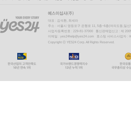
대표 : 김석환, 최세라
주소 : 서울시 영등포구 은행로 11, 5층~6층(여의도동,일신
사업자등록번호 : 229-81-37000 통신판매업신고 : 제 200
이메일 : yes24help@yes24.com 호스팅 서비스사업자 :
Copyright ⓒ YES24 Corp. All Rights Reserved.