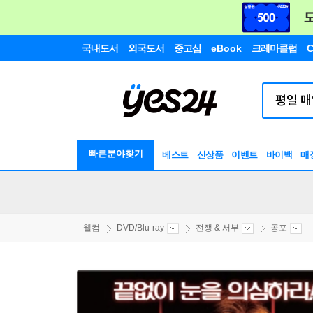
국내도서
외국도서
중고샵
eBook
크레마클럽
C
빠른분야찾기
베스트
신상품
이벤트
바이백
매
웰컴
DVD/Blu-ray
전쟁 & 서부
공포