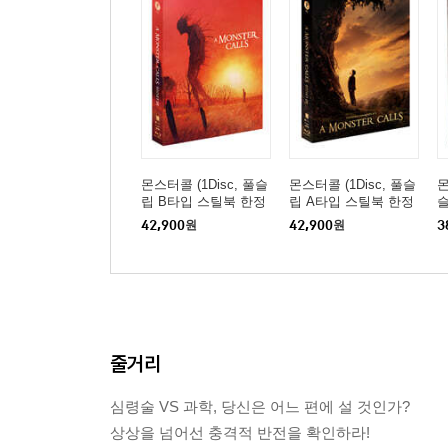
몬스터콜 (1Disc, 풀슬
몬스터콜 (1Disc, 풀슬
몬
립 B타입 스틸북 한정
립 A타입 스틸북 한정
슬
판) : 블루레이
판) : 블루레이
42,900
원
42,900
원
3
줄거리
심령술 VS 과학, 당신은 어느 편에 설 것인가?
상상을 넘어선 충격적 반전을 확인하라!