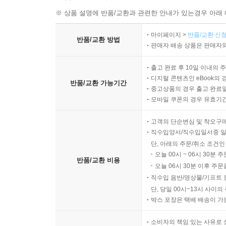
※ 상품 설명에 반품/교환과 관련한 안내가 있는경우 아래 
마이페이지 >
반품/교환 신청
반품/교환 방법
판매자 배송 상품은 판매자와
출고 완료 후 10일 이내의 
디지털 콘텐츠인 eBook의 
반품/교환 가능기간
중고상품의 경우 출고 완료일
모바일 쿠폰의 경우 유효기간(
고객의 단순변심 및 착오구
직수입양서/직수입일서중 일
단, 아래의 주문/취소 조건인
오늘 00시 ~ 06시 30분 
반품/교환 비용
오늘 06시 30분 이후 주문
직수입 음반/영상물/기프트 
단, 당일 00시~13시 사이
박스 포장은 택배 배송이 가
소비자의 책임 있는 사유로 