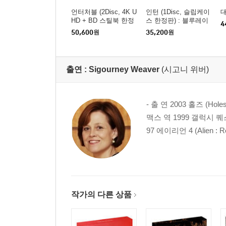
언터처블 (2Disc, 4K U
인턴 (1Disc, 슬립케이
대
HD + BD 스틸북 한정
스 한정판) : 블루레이
4
판) : 블루레이
50,600
원
35,200
원
출연 :
Sigourney Weaver
(시고니 위버)
- 출 연 2003 홀즈 (Hole
맥스 역 1999 갤럭시 퀘스트 
97 에이리언 4 (Alien : R
작가의 다른 상품