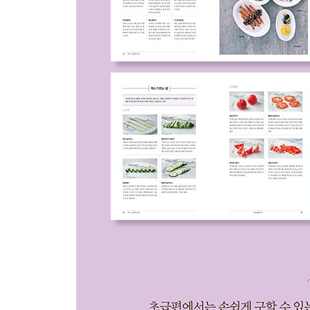
채소잡채샐러드 172
두부스테이크샐러드 174
퀴노아연어포케 176
해초톳샐러드 178
Part4 _ 고급
호박리코타샐러드 182
연어현미샐러드 184
알감자관자샐러드 186
모시조개쪽파샐러드 188
골뱅이흑미샐러드 190
삼겹살묵은지샐러드 192
감자컵샐러드 194
아티초크샐러드 196
광어세비체 198
육전생채샐러드 200