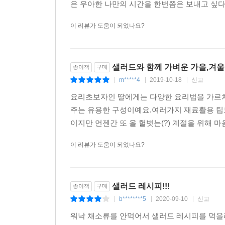
은 우아한 나만의 시간을 한번쯤은 보내고 싶다.
이 리뷰가 도움이 되었나요?
샐러드와 함께 가벼운 가을,겨울
종이책
구매
m*****4
2019-10-18
신고
|
|
|
요리초보자인 딸에게는 다양한 요리법을 가르
주는 유용한 구성이예요.여러가지 재료활용 팁
이지만 언젠간 또 올 헐벗는(?) 계절을 위해 마
이 리뷰가 도움이 되었나요?
샐러드 레시피!!!
종이책
구매
b********5
2020-09-10
신고
|
|
|
워낙 채소류를 안먹어서 샐러드 레시피를 먹을