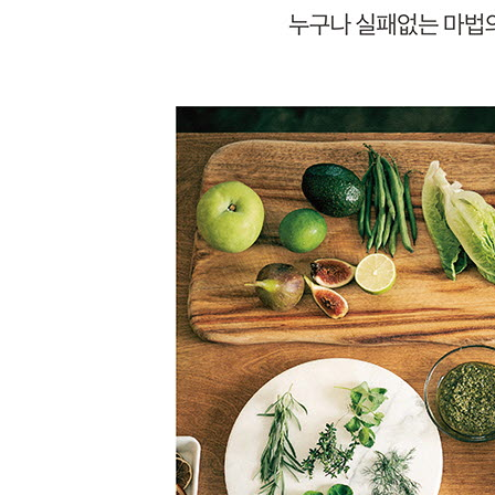
채소스틱과 딥 108
양배추차돌박이샐러드 110
토마토샐러드 112
옥수수파프리카샐러드 114
브로콜리콜리플라워샐러드 116
시금치멸치샐러드 118
송이토마토달걀샐러드 120
화이트채소샐러드 122
렌틸콩샐러드 124
Part3 _ 중급
가지샐러드 128
명란양송이버섯샐러드 130
감자구이샐러드 132
잡곡사과샐러드 134
게맛살캘리포니아샐러드 136