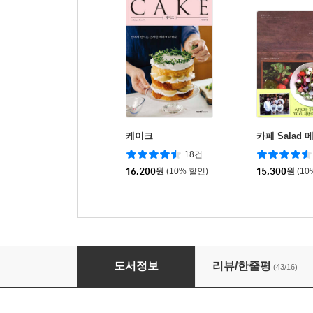
케이크
카페 Salad 메
18건
16,200
원
(10% 할인)
15,300
원
(10
샐러드
도서정보
리뷰/한줄평
(43/16)