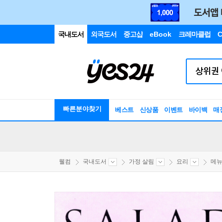
국내도서
외국도서
중고샵
eBook
크레마클럽
C
빠른분야찾기
베스트
신상품
이벤트
바이백
매
웰컴
국내도서
가정 살림
요리
메뉴