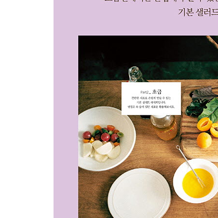
뿌리채소칩 202
떡채소샐러드 204
감자크로켓과 아란치니 206
찹스테이크샐러드 208
미트볼샐러드 210
병아리콩토마토샐러드 212
가지구이샐러드 214
새우구이샐러드 216
키조개찜샐러드 218
미니당근방울양배추샐러드 220
과일그래놀라 222
더덕카망베르샐러드 224
Bonus _ 저장샐러드
과일마리네이드 227
올리브마리네이드 228
새우토마토살사샐러드 229