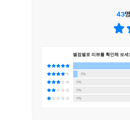
[샐러드]에 소개된 드레싱을 자주 먹는 샐러드에 
43
명
cooking at home
집에서 마치 요리 수업을 받는 것처럼
간단하지만 맛을 내기 까다로운 메뉴, 자주 먹지
알려주는 책이 있다면 얼마나 좋을까요? 그런 책
별점별로 리뷰를 확인해 보세
때마다 꺼내볼 것 같아요. 이런 책을 보고 싶다는 
알려주어 초보도 쉽게 따라할 수 있어요. 초급부
있어요. 쉽지만 근사하게 완성할 수 있다면 더욱 
5%
곁에 두고 늘 펴보고 싶은 책. 테이스트북스의 ‘쿠
0%
0%
cooking at home no.1 [토스트]
0%
cooking at home no.2 [파스타]
cooking at home no.3 [샐러드]