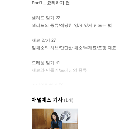
Part1 _ 요리하기 전
샐러드 알기 22
샐러드의 종류/적당한 양/맛있게 만드는 법
재료 알기 27
잎채소와 허브/단단한 채소/부재료/토핑 재료
드레싱 알기 41
재료와 만들기/드레싱의 종류
스타일링하기 58
조리 및 손질 도구/채소 자르는 법/예쁘게 담는 법
채널예스 기사
(1개)
남은 샐러드 활용하기 69
Part2 _ 초급