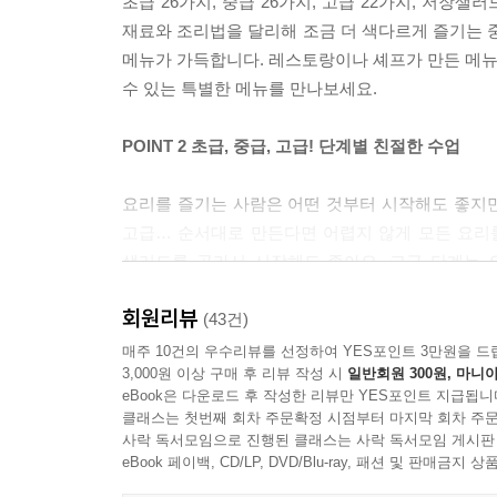
초급 26가지, 중급 26가지, 고급 22가지, 저장
재료와 조리법을 달리해 조금 더 색다르게 즐기는 중
메뉴가 가득합니다. 레스토랑이나 셰프가 만든 메뉴 
수 있는 특별한 메뉴를 만나보세요.
POINT 2 초급, 중급, 고급! 단계별 친절한 수업
요리를 즐기는 사람은 어떤 것부터 시작해도 좋지
고급… 순서대로 만든다면 어렵지 않게 모든 요리를
샐러드를 골라서 시작해도 좋아요. 고급 단계는 
본격적으로 요리를 시작하기 전에 알아야 할 기본 
회원리뷰
될 것입니다.
(43건)
매주 10건의 우수리뷰를 선정하여 YES포인트 3만원을 드
3,000원 이상 구매 후 리뷰 작성 시
일반회원 300원, 마니아
POINT 3 쉽게 찾을 수 없는 비밀 드레싱 공개
eBook은 다운로드 후 작성한 리뷰만 YES포인트 지급됩니
클래스는 첫번째 회차 주문확정 시점부터 마지막 회차 주문
드레싱만 제대로 만들어도 샐러드의 반 이상은 완
사락 독서모임으로 진행된 클래스는 사락 독서모임 게시판
메뉴마다 각기 다른 드레싱을 곁들였습니다. 저자가 
eBook 페이백, CD/LP, DVD/Blu-ray, 패션 및 판매금
있는 것들입니다. 물론 이색 재료를 넣어 맛을 업