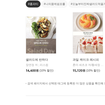
#홈파티
#나의몸에쉼표를
#오늘부터진짜샐러드먹을
샐러드에 반하다
과일 케이크 레시피
장연정 저
리스컴
혼마 세츠코 저/황세정 역
|
|
14,400
원
(10% 할인)
15,120
원
(10% 할인)
검색 페이지에서 선택된 태그에 등록된 더 많은 상품을 확인해 