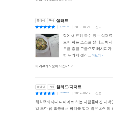
샐러드
종이책
구매
6*****n
2019-10-21
신고
|
|
|
집에서 흔히 볼수 있는 식재료
트에 파는 소스로 샐러드 해
초급 중급 고급으로 레시피가
한 두가지 샐러...
더보기
이 리뷰가 도움이 되었나요?
샐러드/디저트
종이책
구매
c******i
2019-10-19
신고
|
|
|
채식주의자나 다이어트 하는 사람들에겐 대박인 
얼 또한 넘 훌륭해서 파티를 할때 많은 와인의