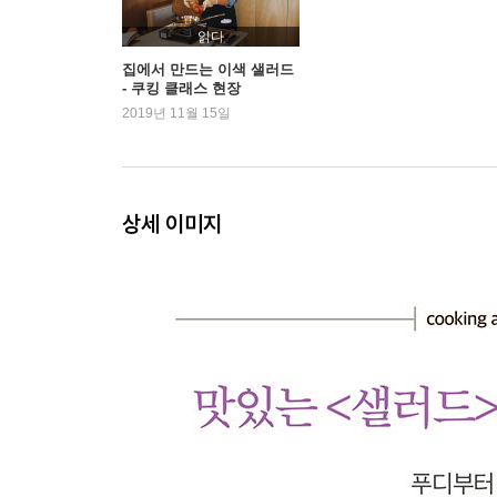
바나나채소샐러드 74
읽다
무화과쿠스쿠스샐러드 76
집에서 만드는 이색 샐러드
- 쿠킹 클래스 현장
명란마샐러드 78
2019년 11월 15일
도토리묵샐러드 80
알배추샐러드 82
참치샐러드 84
그릭샐러드 86
상세 이미지
아보카도오이샐러드 88
그린빈아스파라거스샐러드 90
뿌리채소샐러드 92
초당옥수수샐러드 94
참외샐러드 96
포도부라타샐러드 98
배샐러드 100
당근비트구이샐러드 102
시저샐러드 104
멜론모차렐라샐러드 106