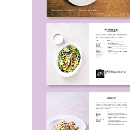
오이가스파초 230
돌나물샐러드 231
양송이버섯절임 232
단호박고구마무스샐러드 233
콜라비코울슬로 234
추억의 샐러드 235