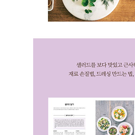
수박오징어샐러드 138
과일구이와 리코타 140
닭고기미나리샐러드 142
마늘종버섯샐러드 144
문어샐러드 146
소고기청경채샐러드 148
콩파스타샐러드 150
불고기샐러드 152
닭고기쌀국수샐러드 154
모둠버섯샐러드 156
참치채소샐러드 158
연어보리아보카도샐러드 160
미니단호박안초비샐러드 162
낙지샐러드 164
콥샐러드 166
시금치마샐러드 168
시트러스치즈구이 170