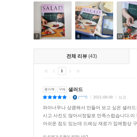
7
8
10
전체 리뷰
(43)
1
샐러드
종이책
구매
j****0
2021-08-08
신고
|
|
|
와아너무나 상큼해서 만들어 보고 싶은 샐러드가
시고 사진도 많아서정말로 만족스럽습니다.이 
아쉬운 점도 있는데 드레싱 재료가 집에항상 구
이 리뷰가 도움이 되었나요?