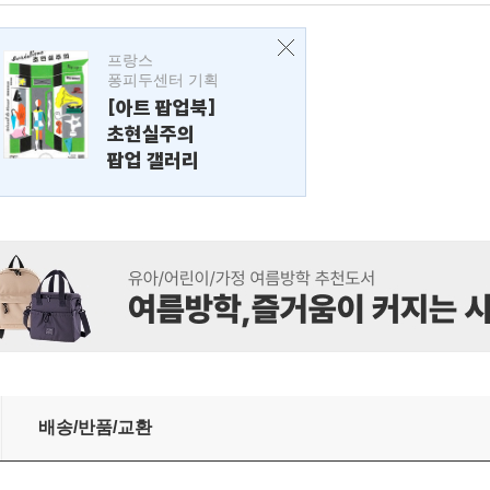
프랑스
퐁피두센터 기획
[아트 팝업북]
초현실주의
팝업 갤러리
배송/반품/교환