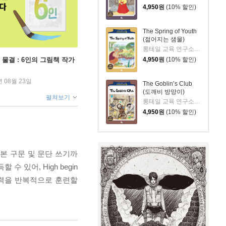
4,950
원
(10% 할인)
The Spring of Youth
(젊어지는 샘물)
롱테일 교육 연구소 저
4,950
원
(10% 할인)
 물결 : 6인의 그림책 작가
년 08월 23일
The Goblin’s Club
(도깨비 방망이)
펼쳐보기
롱테일 교육 연구소 저
4,950
원
(10% 할인)
 기본 구문 및 문단 쓰기까
 있어, High begin
성력을 반복적으로 훈련할