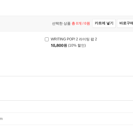
카트에 넣기
바로구
선택한 상품
총
0
개 /
0
원
WRITING POP! 2 라이팅 팝 2
10,800
원
(10% 할인)
mm