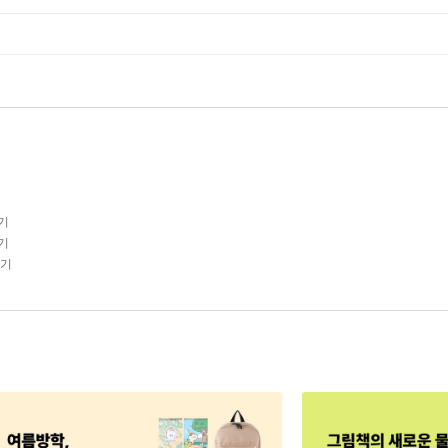
기
기
일기