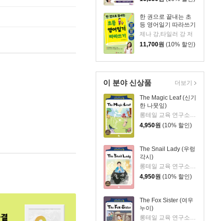
한 권으로 끝내는 초
등 영어일기 따라쓰기
제나 강,타일러 강 저
11,700
원
(10% 할인)
이 분야 신상품
더보기
The Magic Leaf (신기
한 나뭇잎)
롱테일 교육 연구소 저
4,950
원
(10% 할인)
The Snail Lady (우렁
각시)
롱테일 교육 연구소 저
4,950
원
(10% 할인)
The Fox Sister (여우
누이)
롱테일 교육 연구소 저