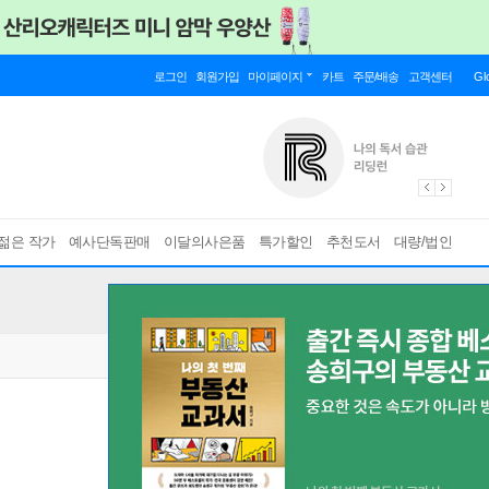
로그인
회원가입
마이페이지
카트
주문/배송
고객센터
Gl
젊은 작가
예사단독판매
이달의사은품
특가할인
추천도서
대량/법인