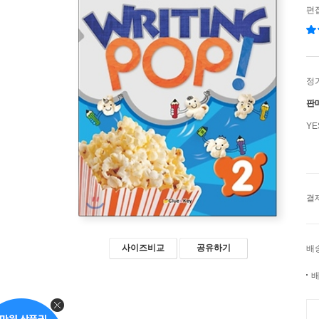
편
정
판
Y
결
사이즈비교
공유하기
배
배