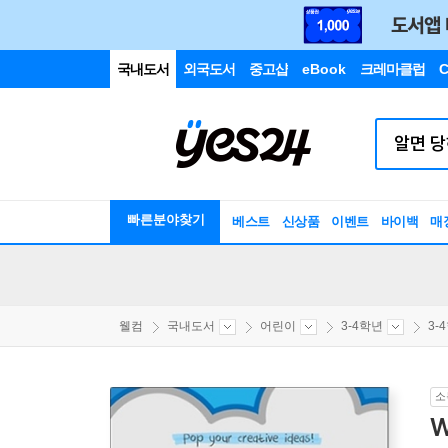
국내도서
외국도서
중고샵
eBook
크레마클럽
C
빠른분야찾기
베스트
신상품
이벤트
바이백
매
웰컴
국내도서
어린이
3-4학년
3-
소
W