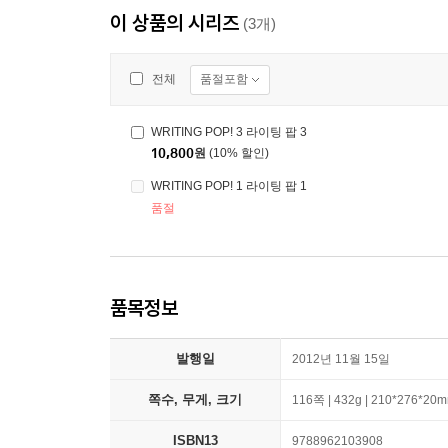
이 상품의 시리즈
(3개)
품절포함
전체
WRITING POP! 3 라이팅 팝 3
10,800
원
(10% 할인)
WRITING POP! 1 라이팅 팝 1
품절
품목정보
발행일
2012년 11월 15일
쪽수, 무게, 크기
116쪽 | 432g | 210*276*20
ISBN13
9788962103908