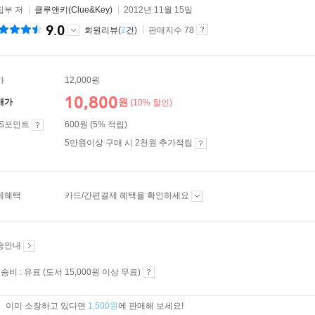
집부 저
클루앤키(Clue&Key)
2012년 11월 15일
9.0
회원리뷰(
2
건)
판매지수 78
가
12,000원
10,800
원
매가
(10% 할인)
ES포인트
600원 (5% 적립)
5만원이상 구매 시 2천원 추가적립
제혜택
카드/간편결제 혜택을 확인하세요
송안내
송비 : 유료 (도서 15,000원 이상 무료)
이미 소장하고 있다면
1,500원
에 판매해 보세요!