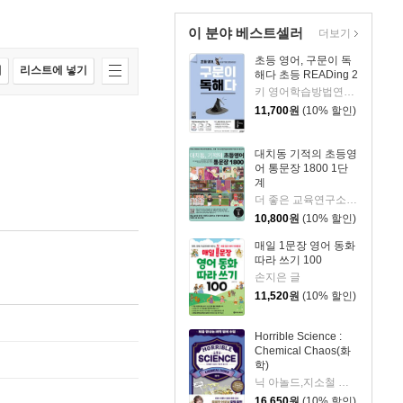
이 분야 베스트셀러
더보기
초등 영어, 구문이 독
매
리스트에 넣기
해다 초등 READing 2
키 영어학습방법연구소 저
11,700
원
(10% 할인)
대치동 기적의 초등영
어 통문장 1800 1단
계
더 좋은 교육연구소 저
10,800
원
(10% 할인)
매일 1문장 영어 동화
따라 쓰기 100
손지은 글
11,520
원
(10% 할인)
Horrible Science :
Chemical Chaos(화
학)
닉 아놀드,지소철 공저/토니 드 솔스 그림
16,650
원
(10% 할인)