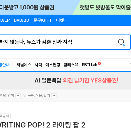
D/LP
DVD/BD
문구
/GIFT
티켓
독서유형검사
장안내
채널예스
사락
예스펀딩
클래스24
RBTI Lab
독서유형검사
AI 일문백답
의견 남기면 YES상품권!
4학년 영어
독해/작문/일기
득공제
RITING POP! 2 라이팅 팝 2