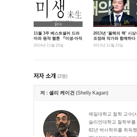
제6장_나는 영혼인가 육체인가 인격인가
같은 문제 다른 대답/또 한 명의 나폴레옹-복제 문
읽다
읽다
제7장_죽음의 본질에 관하여
11월 3주 베스트셀러 드라
2013년 ‘올해의 책’ 시상
마와 원작 웹툰 『미생-아직
조정래 작가와 함께하다
죽음이란 무엇인가/살아있다고 말할 수 있는 근거
살아있지 못한 자』 5주 연
2014년 11월 20일
2013년 12월 23일
속 1위
제8장_죽음에 관한 두 가지 놀라운 주장
“나는 결코 죽지 않는다”/“인간은 모두 홀로 죽는다”
저자 소개
(2명)
제9장_죽음은 나쁜 것인가
죽음이 앗아가는 것들-박탈 이론/죽음은 ‘언제’ 나쁜
저 :
셸리 케이건
(Shelly Kagan)
제10장_영원한 삶에 관하여
영생이라는 형벌/영원히 살고 싶은가
예일대학교 철학 교수(사
슬리언대학교 철학부를 최우
제11장_삶의 가치는 어디에 있는가
82년 박사학위를 취득했
본질적으로 좋은 것과 나쁜 것/경험 기계에 연결된 