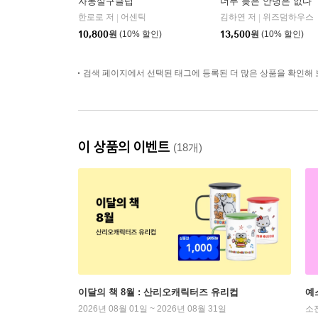
자몽살구클럽
너무 늦은 안녕은 없다
한로로 저
어센틱
김하연 저
위즈덤하우스
|
|
10,800
원
(10% 할인)
13,500
원
(10% 할인)
검색 페이지에서 선택된 태그에 등록된 더 많은 상품을 확인해 
이 상품의 이벤트
(18개)
이달의 책 8월 : 산리오캐릭터즈 유리컵
예
2026년 08월 01일 ~ 2026년 08월 31일
소