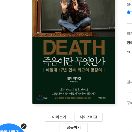
셸
정
판
Y
결
구
미리보기
사이즈비교
공유하기