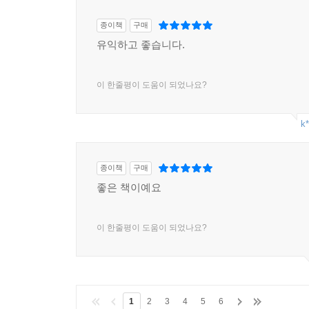
한다고 지적하면서, 지금까지 설명한 모든 이론을
‘공리주의(utilitarianism)’와 ‘의무론(deon
종이책
구매
자살하는 행위, 흉악범의 자살, 한 사람이 희생해
유익하고 좋습니다.
위해 몸으로 수류탄을 덮는 행위 등 쉽게 결론 내릴
이 한줄평이 도움이 되었나요?
이 책은 ‘죽음’을 테마로 하고 있지만 궁극적으로는
않는다. 셸리 케이건 교수는 “삶은 죽음이 있기 때
k*
살 수 있다”고 힘주어 말한다.
세상에서 가장 끔찍한 주제, 세상에서 가장 매혹
‘DEATH’는 지금도 계속되고 있다.
종이책
구매
좋은 책이예요
이 한줄평이 도움이 되었나요?
1
2
3
4
5
6