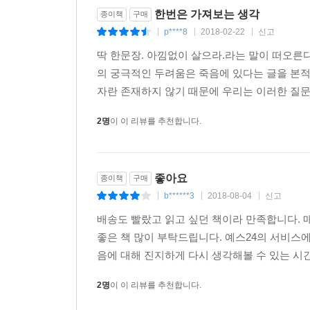
주장인 “인간은 모두 홀로 죽는다”라는 명제를 분석하면서 찰스
한번은 가져보는 생각
종이책
구매
통해 이 속에는 그 어떤 심오한 진리도 담겨 있지 
p****8
2018-02-22
신고
|
|
|
딱 한문장. 아낌없이 살으라.라는 말이 떠오른
―죽음은 나쁜 것인가
의 궁극적인 두려움은 죽음에 있다는 글을 본적
자란 존재하지 않기 때문에 우리는 이러한 질문에
여기서부터 케이건 교수는 본격적으로 죽음의 본질
대표적 시각인 “죽음은 나쁜 것인가?”라는 의문
2명
이 이 리뷰를 추천합니다.
살핀 다음 “삶이 가져다주는 좋은 것들을 앗아가기 때문에
또한 “나쁘다는 것은 존재하는 대상에게만 가능한
(Epicurus)의 입장과, “죽음이 나쁘려면 마찬가
좋아요
종이책
구매
통해 ‘박탈 이론’을 확고히 한다. 이 밖에 토머스 네이글(T
b******3
2018-08-04
신고
|
|
|
철학자들의 핵심 견해도 소개한다.
배송도 빨랐고 읽고 싶던 책이라 만족합니다. 
―영원한 삶은 좋은 것인가
좋은 책 많이 부탁드립니다. 예스24의 서비스
음에 대해 진지하게 다시 생각해볼 수 있는 시간
죽음이 나쁘다면 그 반대인 ‘영생’, 즉 영원한 
2명
이 이 리뷰를 추천합니다.
반문하면서, 그러한 상황을 머릿속에서 그리는 것
행복한 삶도 막연히 ‘좋은 것’으로만 주입됐을 뿐