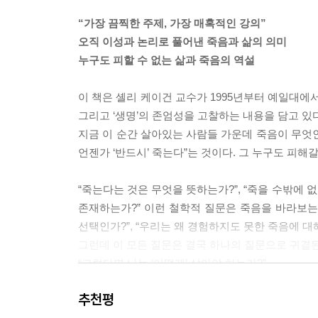
다음과 같은 질문들을 던져볼 것이다. “우리는 어떤 
“가장 끔찍한 주제, 가장 매혹적인 강의”
하는가?”
오직 이성과 논리로 풀어낸 죽음과 삶의 의미
이 책에서 나는 ‘영혼(soul)’이라는 표현을 일종의
누구도 피할 수 없는 삶과 죽음의 역설
육체와는 완전히 다른 별개의 존재를 의미한다. 이런
적 죽음 이후에도 살아남을 그런 존재를 갖고 있는가
이 책은 셸리 케이건 교수가 1995년부터 예일대에서 
을 떠나는 순간 과연 어떤 일이 벌어질까? --- pp.6-7
그리고 ‘생명’의 존엄성을 고찰하는 내용을 담고 있다
지금 이 순간 살아있는 사람들 가운데 죽음이 무엇인
일요일 새벽 3시에 갑자기 신이 나타나 내 영혼을 
언젠가 ‘반드시’ 죽는다”는 것이다. 그 누구도 피해갈
기억, 믿음, 욕망, 의지를 심었다. 다음날 아침에 
다는 이유만으로 행복한 날이야(실제로 나는 아침에 
“죽는다는 것은 무엇을 뜻하는가?”, “죽을 수밖에 없
이 아니다. 영혼 관점에 따르면 그는 다른 사람이다
존재하는가?” 이런 철학적 질문은 죽음을 바라보는 우
있어야 한다. 하지만 이 시나리오 속에서 그는 다른
선택인가?”, “우리는 왜 경험하지도 못한 죽음에 대
운 영혼이 들어왔기 때문에, 그는 내가 아니다. 내 
그런데 이 모든 질문은 결국 하나의 질문으로 귀결된
지만 지금 이 글을 쓰고 있는 셸리 케이건과는 분명
“그렇다면 나는 ‘어떻게’ 살아야 하는가?”
이 이야기의 의미를 생각해보자. 일요일 새벽에 신
이다. 그리고 일요일 아침에 깨어난 그 사람은 내가 
추천평
―삶이 끝난 후에도 삶은 계속되는가
할 수도 있다. “오늘도 죽음에 관한 글을 계속 써야