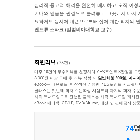
문제는 그가 자신이 착각하고 있다는 사실을 눈치 
심리적·종교적 해석을 완전히 배제하고 오직 이성과
죽음을 좋아할 사람은 아무도 없다. 더 이상 내가
것이다. 그러나 그것들은 영혼 관점에서 인간의 정
기대와 믿음을 원점으로 돌려놓고 그곳에서 다시 
두려움은 ‘죽음 이후의 삶’이라는 기대와 믿음을 낳
는 핵심은 동일한 영혼을 갖는 것이다. 그는 분명히
묘하게도 동시에 내면으로부터 삶에 대한 의지와 열
바로 “죽은 다음에도 나는 살아남을 수 있을까?”라
믿음, 욕망, 의지를 주입받았기 때문에 자기가 다른
앤드류 스타크 (컬럼비아대학교 교수)
죽어도 육체는 살아남을 수 있는가?”와 같은 자
그렇다면 이런 질문을 여러분 스스로에게 던져봐야 한
정리한다. 그런 다음 언젠가 죽을 수밖에 없는 우
까?” 여러분은 아침에 일어나 자신이 어제 이 책을
‘육체와 영혼’으로 이뤄져 있다는 ‘이원론(dualism)’
다. 하지만 어떻게 장담할 수 있을까? 도대체 어떤
모든 기억과 믿음, 욕망, 의지 등을 그대로 심어놨다
회원리뷰
(75건)
―영혼은 존재하는가
태어난 완전히 다른 사람인 것이다. --- pp.169-170
매주 10건의 우수리뷰를 선정하여 YES포인트 3만원을 드
3,000원 이상 구매 후 리뷰 작성 시
일반회원 300원, 마니아
영혼의 존재를 받아들일 만한 타당한 근거가 있는지 ‘최선의 
경험 기계에 연결돼 살아가는 삶에 대해 상상해보
eBook은 다운로드 후 작성한 리뷰만 YES포인트 지급됩니
살펴본다. 이 추론은 우리의 오감으로 확인할 수 없는
클래스는 첫번째 회차 주문확정 시점부터 마지막 회차 주문
하자. 가령 위대한 소설을 쓰는 경험을 선택했다면 
사락 독서모임으로 진행된 클래스는 사락 독서모임 게시판
가설을 받아들일 수 있다고 보는 논증방식이다. 보
마음에 들지 않는 초고 파일을 컴퓨터에서 몽땅 지
eBook 페이백, CD/LP, DVD/Blu-ray, 패션 및 판매금
실재한다는 것이다. 케이건 교수는 플라톤(Platon)
은 생생하게 체험할 것이다. 또는 암을 정복할 수 
대한 간략한 소개와 함께, 영혼의 존재에 대한 갖
갑자기 놀라운 아이디어가 떠오르면서 암을 치료할
강력한 사례는 “인간에게 있는 ‘자유의지(free 
적인 곳을 여행하는 경험을 선택했다면, 정말로 그런
74
명
영혼이라는 존재를 상정하지 않고도 자유의지를 설
이제 생각해보자. 여러분은 이런 삶을 원하는가? 
제기된) 주장은 설득력이 떨어진다고 말한다.