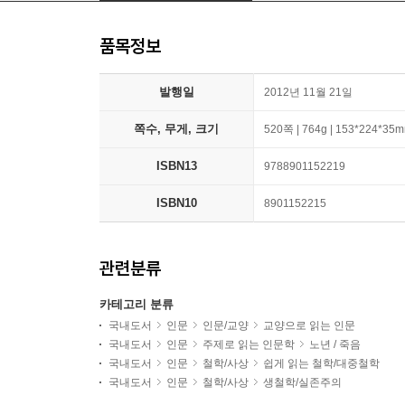
품목정보
발행일
2012년 11월 21일
쪽수, 무게, 크기
520쪽 | 764g | 153*224*35
ISBN13
9788901152219
ISBN10
8901152215
관련분류
카테고리 분류
국내도서
인문
인문/교양
교양으로 읽는 인문
국내도서
인문
주제로 읽는 인문학
노년 / 죽음
국내도서
인문
철학/사상
쉽게 읽는 철학/대중철학
국내도서
인문
철학/사상
생철학/실존주의