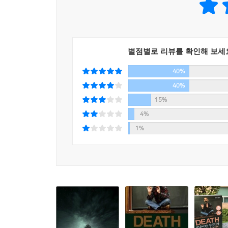
느낌이 들까? 여기서 보충설명이 필요할 것 같다. 영
언제부턴가 이 사례에 대해 설명할 때마다 학생들은
―육체 없이 정신만 존재할 수 있는가
“그 악마의 기계가 인간들의 몸을 에너지로 쓰고 있
그리고 그 영화 속에서 벌어졌던 다양한 장면에 대
“육체 없이도 정신(영혼)이 존재할 수 있다고 ‘생각’
별점별로 리뷰를 확인해 보세
“경험 기계 속에 있는 동안 기계들이 몰래 제 간을 
자세히 살피고, 그 주장에 어떤 오류가 있는지 금성
나는 여러분에게 이와 같은 어떤 것들도 상상하지 
40%
케이건 교수는 영혼이나 정신의 존재를 증명하기 
테니 그럴 위험은 없다. 한 가지 더 당부하고 싶은 
40%
존재 앞에서 쉽게 심리적 믿음을 택하게 되는 현상
다만 여기서는 ‘모든’ 사람들이 경험 기계에 연결돼
15%
다시 한번 말하지만 지금 내가 여러분에게 묻고 싶은 
4%
―영혼은 영원히 죽지 않는가
동안 신나고 흥미로운 체험을 해볼지 묻고 있는 게 
1%
를 묻고 있는 것이다. 물론 가슴 아픈 일이기는 하
“삶이 끝난 후에도 삶은 계속되는가?”라는 질문은
될 것이다.
‘영혼의 불멸성’에 관해 논의한다. 영혼불멸에 
감각적이며 개별적인 세계와 대비되는 비물질적이고 
--- pp.361-362
완벽하며 결코 변하지 않는 실체, 예컨대 절대적인
그런데 우리는 그것들을 현상계의 물질적 대상으
존재여야 한다. 우리는 이성을 통해 이데아를 
영혼이라는 의미다. 따라서 영혼은 영원히 존재한다