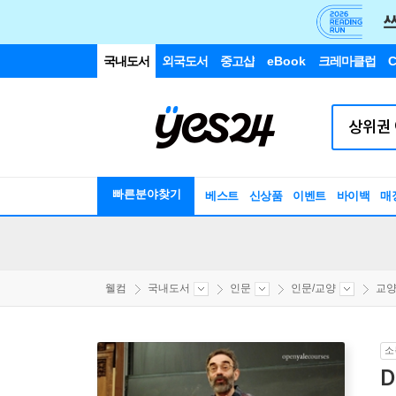
국내도서
외국도서
중고샵
eBook
크레마클럽
C
빠른분야찾기
베스트
신상품
이벤트
바이백
매
웰컴
국내도서
인문
인문/교양
교양
소
D