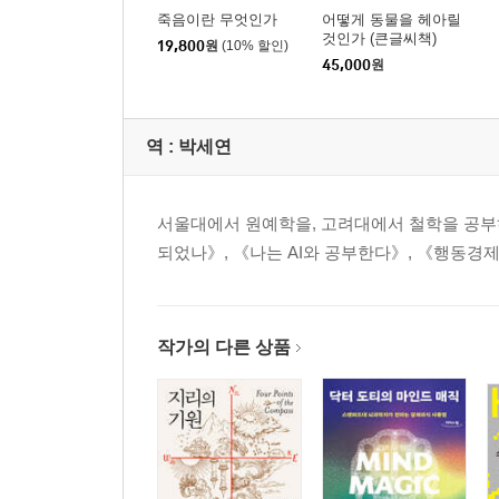
죽음이란 무엇인가
어떻게 동물을 헤아릴
것인가 (큰글씨책)
19,800
원
(10% 할인)
45,000
원
역 :
박세연
서울대에서 원예학을, 고려대에서 철학을 공부
되었나》, 《나는 AI와 공부한다》, 《행동경제
작가의 다른 상품