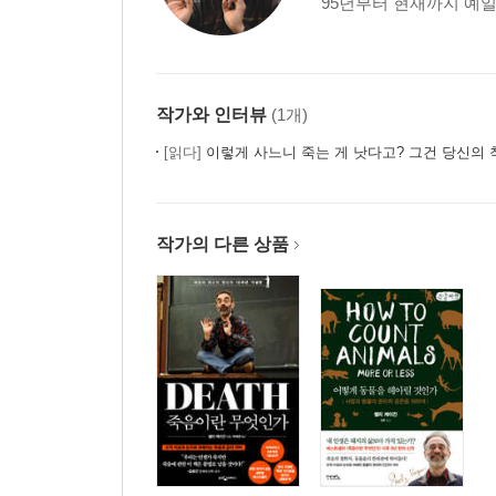
95년부터 현재까지 예일대
제12장_피할 수 없는 죽음의 무거움
반드시 죽는다-죽음의 필연성/얼마나 살지 모른다
죽음의 편재성/삶과 죽음의 상호효과
작가와 인터뷰
(1개)
[읽다]
이렇게 사느니 죽는 게 낫다고? 그건 당신의
제13장_죽음을 마주하고 산다는 것
죽음에 대한 태도-부정·인정·무시/죽음은 두려운 대
작가의 다른 상품
제14장_자살에 관하여: 죽음의 선택인가 삶의 포
자살은 합리적인 선택인가/자살은 도덕적으로 정
에필로그_다시 삶을 향하여
주
더 읽어볼 만한 것들
찾아보기