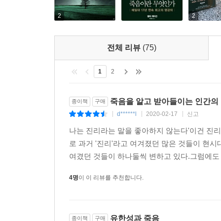
파괴되지 않는 순수하고 단순한 존재이기 때문에 소
2
2
논증을 흥미진진하게 소개하고는 결국 논리적 모순
―나는 왜 내가 될 수 있는가
전체 리뷰
(75)
영혼의 존재와 불멸성에 관해 살폈지만 “삶이 끝난 
1
2
바로 “나라는 존재는 무엇인가?”이다. 살아남는다고
어디에 있을까? 무엇 때문에 우리는 나를 나로서 인
죽음을 알고 받아들이는 인간의
종이책
구매
케이건 교수는 ‘영혼 관점’, ‘육체 관점’, ‘인격
d******l
2020-02-17
신고
|
|
|
관점’은 영혼이 같으면 동일인물이라는 주장이다. 마
나는 진리라는 말을 좋아하지 않는다'이건 진
요소라고 본다. 얼핏 간단한 논증 같지만 깊이 파고
로 과거 '진리'라고 여겨졌던 많은 것들이 현
개념에서부터 시계 수리공의 비유와 영화 〈스타워즈(
여겼던 것들이 하나둘씩 변하고 있다.그럼에도 불
수수께끼를 풀어간다.
4명
이 이 리뷰를 추천합니다.
―나는 영혼인가 육체인가 인격인가
케이건 교수는 앞의 세 가지 관점 중 우리가 어떤 
유한성과 죽음
종이책
구매