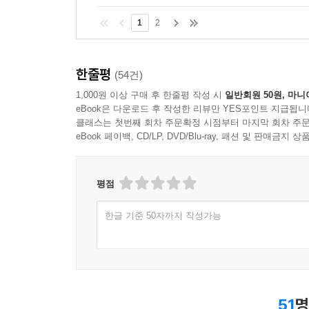
영원히 지속된다면 그 매력을 잃어버리게 되며, 무
1
2
때문이라는 사실을 환기시킨다.
―삶의 가치는 어디에 있는가
한줄평
(54건)
1,000원 이상 구매 후 한줄평 작성 시
일반회원 50원, 마니
이제 케이건 교수는 유한한 삶에서 찾을 수 있는 가
eBook은 다운로드 후 작성한 리뷰만 YES포인트 지급됩니
있는 것으로 만들어주는가? 삶에서 본질적으로 좋고 나
클래스는 첫번째 회차 주문확정 시점부터 마지막 회차 주문
eBook 페이백, CD/LP, DVD/Blu-ray, 패션 및 판매금
입장을 소개한 뒤, 로버트 노직(Robert Nozick)의
없음을 보여준다. 그리고 삶의 가치는 삶 그 자체가
(container)’이며 그 속에 채워지는 좋은 것과 나쁜 
평점
―피할 수 없는 죽음의 무거움
한글 기준 50자까지 작성가능
죽음을 나쁜 것으로 보게 만드는 죽음의 네 가지 특성에 대
죽음의 ‘가변성( variability)’, “언제 죽을지 모
‘편재성(ubiquity)’을 설명한다. 케이건 교수는
51
명
우리의 삶에서 적절한 태도인지 묻는다. 또한 “죽