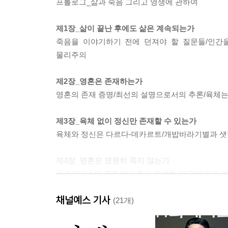
프롤로그_삶과 죽음 그리고 영생에 관하여
제1장_삶이 끝난 후에도 삶은 계속되는가
죽음을 이야기하기 전에 던져야 할 질문들/인간을
물리주의
제2장_영혼은 존재하는가
영혼의 존재 증명/최선의 설명으로서의 추론/육체는
제3장_육체 없이 정신만 존재할 수 있는가
육체와 정신은 다르다-데카르트/개밥바라기별과 샛
제4장_영혼은 영원히 죽지 않는가
소크라테스의 죽음/플라톤의 완벽한 왕국/불멸의 영
채널예스 기사
제5장_나는 왜 내가 될 수 있는가
(21개)
의심스러운 영혼의 존재/인간의 정체성과 시공간 