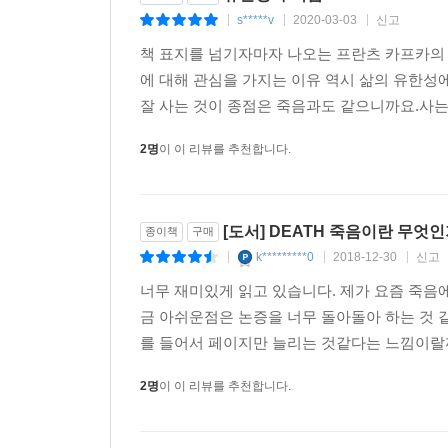
나타난 ‘나폴레옹’의 비유, ‘복제 인간’의 사례 등
s*****v
2020-03-03
신고
|
|
|
삶은 계속되는가?”의 질문으로 연결된다. 만약 현
책 표지를 넘기자마자 나오는 프란츠 카프카의
희망의 빛을 찾아낼 수 있다. 과연 우리는 그 빛을 
에 대해 관심을 가지는 이유 역시 삶의 유한성
잘 사는 것이 종점은 죽음과도 같으니까요.사는 
―죽음의 본질에 관하여
2명
이 이 리뷰를 추천합니다.
나의 정체성 논의는 자연스럽게 “살아남는다는 것
필요한지 알 수 있기 때문이다. 죽었는데도 살아있다
정신적 기능은 무엇일까? 케이건 교수는 이에 대한 
[도서] DEATH 죽음이란 무엇
종이책
구매
k*********0
2018-12-30
신고
|
|
|
―죽음에 관한 두 가지 놀라운 주장
너무 재미있게 읽고 있습니다. 제가 요즘 죽음에
금 아쉬운점은 논증을 너무 돌아돌아 하는 것 
우리 주변에 널리 퍼져 있는 죽음에 대한 잘못된 편
를 들어서 페이지만 늘리는 것같다는 느낌이랄까
모두 홀로 죽는다”는 명제다. 지금 이 순간 살아있
말해 죽어있는 ‘상태’ 자체를 떠올릴 수 없다. 
2명
이 이 리뷰를 추천합니다.
톨스토이의 《이반 일리치의 죽음(The Death of
이중성을 살펴보고, 죽음 직전에서 돌아온 사람들의