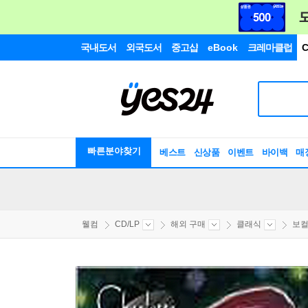
국내도서
외국도서
중고샵
eBook
크레마클럽
C
빠른분야찾기
베스트
신상품
이벤트
바이백
매
웰컴
CD/LP
해외 구매
클래식
보컬