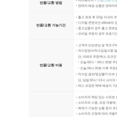
마이페이지 >
반품/교환 신청
반품/교환 방법
판매자 배송 상품은 판매자와
출고 완료 후 10일 이내의 
디지털 콘텐츠인 eBook의 
반품/교환 가능기간
중고상품의 경우 출고 완료일
모바일 쿠폰의 경우 유효기간(
고객의 단순변심 및 착오구
직수입양서/직수입일서중 일
단, 아래의 주문/취소 조건인
오늘 00시 ~ 06시 30분 
반품/교환 비용
오늘 06시 30분 이후 주문
직수입 음반/영상물/기프트 
단, 당일 00시~13시 사이
박스 포장은 택배 배송이 가
소비자의 책임 있는 사유로 
소비자의 사용, 포장 개봉에 
복제가 가능한 상품 등의 포장을 
소비자의 요청에 따라 개별