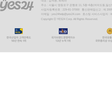
대표 : 김석환, 최세라
주소 : 서울시 영등포구 은행로 11, 5층~6층(여의도동,일신
사업자등록번호 : 229-81-37000 통신판매업신고 : 제 200
이메일 : yes24help@yes24.com 호스팅 서비스사업자 :
Copyright ⓒ YES24 Corp. All Rights Reserved.