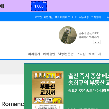
로그인
회원가입
마이페이지
카트
주문/배송
고객센터
Gl
미리듣기
예약음반
Vinyl전문관
스타샵
해외구매
rk Romance + Passione (2CD)