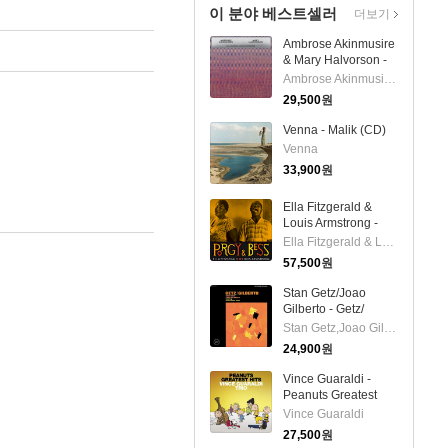
이 분야 베스트셀러
더보기
Ambrose Akinmusire
& Mary Halvorson -
Slo-Mo Neon
Ambrose Akinmusire & Mary Halvorson
Luminate Hoverings
29,500
원
(Digipack)(CD)
Venna - Malik (CD)
Venna
33,900
원
Ella Fitzgerald &
Louis Armstrong -
Porgy & Bess (180g
Ella Fitzgerald & Louis Armstrong
Gatefold 2LP)
57,500
원
Stan Getz/Joao
Gilberto - Getz/
Gilberto: 50th
Stan Getz,Joao Gilberto
Anniversary(Remastered)
24,900
원
(Expanded Edition)
(CD)
Vince Guaraldi -
Peanuts Greatest
Hits (CD)
Vince Guaraldi
27,500
원