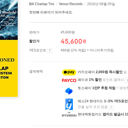
Bill Charlap Trio
Venus Records
2016년 08월 05일
첫번째 리뷰어가 되어주세요.
판매가
45,600원
45,600
원
할인가
YES포인트
460원 (1% 적립) + 마니아추가적립
결제혜택
카카오페이
2,000원 즉시할인
일
페이코
1% 할인
포인트 결제시
토스페이
1만P 추첨 적립
+ 생애
예스24 현대카드
1~3% YES포
전월 실적 조건 없음
현대백화점카드
앱카드 발급시 1