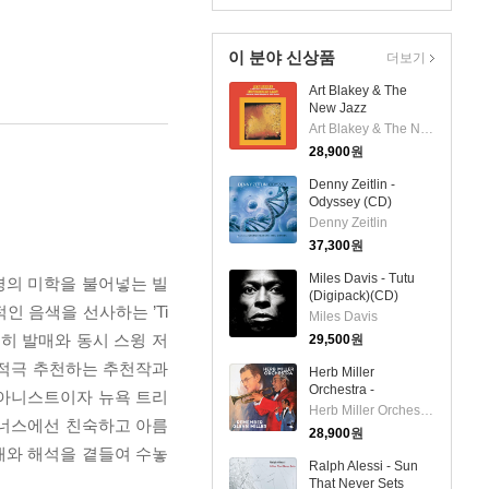
이 분야 신상품
더보기
Art Blakey & The
New Jazz
Messengers -
Art Blakey & The New Jazz Messengers
Buttercorn Lady (CD-
28,900
원
R)
Denny Zeitlin -
Odyssey (CD)
Denny Zeitlin
37,300
원
Miles Davis - Tutu
경의 미학을 불어넣는 빌
(Digipack)(CD)
인 음색을 선사하는 ’Ti
Miles Davis
. 특히 발매와 동시 스윙 저
29,500
원
 적극 추천하는 추천작과
Herb Miller
Orchestra -
피아니스트이자 뉴욕 트리
Remember Glenn
Herb Miller Orchestra
비너스에선 친숙하고 아름
Miller (CD-R)
28,900
원
의 색채와 해석을 곁들여 수놓
Ralph Alessi - Sun
That Never Sets