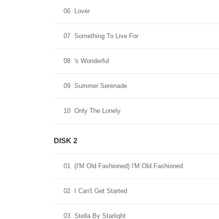
06
Lover
07
Something To Live For
08
's Wonderful
09
Summer Serenade
10
Only The Lonely
DISK 2
01
(I'M Old Fashioned) I'M Old Fashioned
02
I Can't Get Started
03
Stella By Starlight