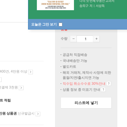
오늘은 그만 보기
품절
수량
공급처 직접배송
국내배송만 가능
별도카트
 400건, 4만원 이상
해외 거래처, 제작사 사정에 의한
품절/지연/출시지연 가능
직수입 취소수수료 30%안내
첫결제 3천원
상품 정보 중 미표기 안내
인트 적립
리스트에 넣기
만원 상품권
신규발급시