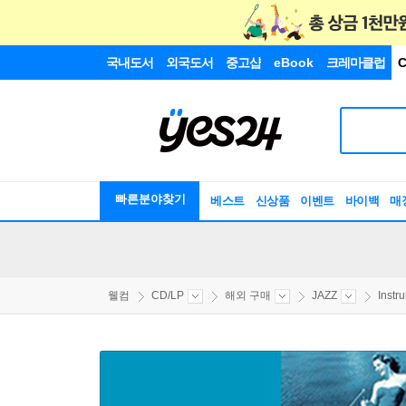
국내도서
외국도서
중고샵
eBook
크레마클럽
C
빠른분야찾기
베스트
신상품
이벤트
바이백
매
웰컴
CD/LP
해외 구매
JAZZ
Instr