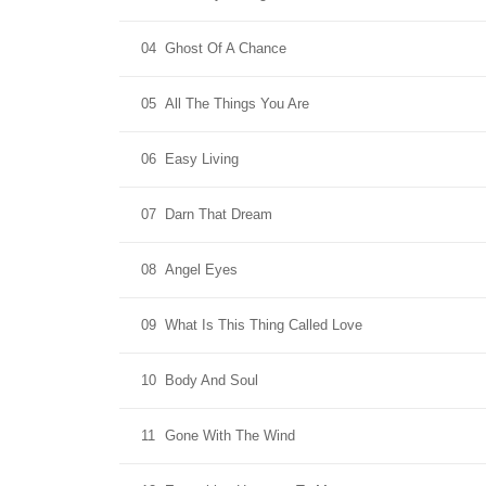
04
Ghost Of A Chance
05
All The Things You Are
06
Easy Living
07
Darn That Dream
08
Angel Eyes
09
What Is This Thing Called Love
10
Body And Soul
11
Gone With The Wind