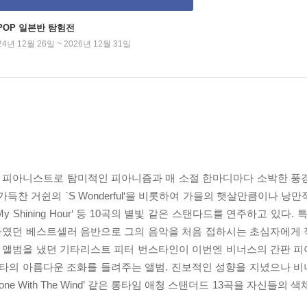
-POP 일본반 탐험전
24년 12월 26일 ~ 2026년 12월 31일
 피아니스트로 탐미적인 피아니즘과 매 소절 한마디마다 소박한 풍
찬 거쉰의 `S Wonderful‘을 비롯하여 가을의 햇살만큼이나 낭만적
’My Shining Hour‘ 등 10곡의 별빛 같은 스탠다드를 연주하고 있다
하였던 베스트셀러 음반으로 그의 음악을 처음 접하시는 초심자에게
 앨범을 냈던 기타리스트 피터 번스타인이 이번엔 비너스의 간판 
기타의 아름다운 조화를 들려주는 앨범. 진보적인 성향을 지녔으나 
‘Gone With The Wind’ 같은 롱타임 애청 스탠더드 13곡을 자신들