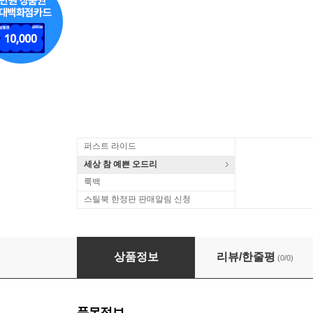
퍼스트 라이드
세상 참 예쁜 오드리
룩백
스틸북 한정판 판매알림 신청
Bill Charlap Trio - New York Romance + Pas
상품정보
리뷰/한줄평
(0/0)
품목정보