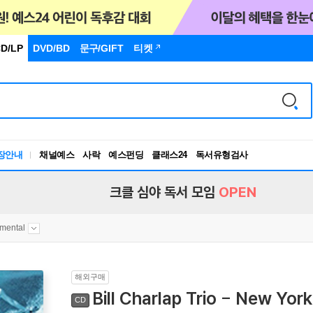
D/LP
DVD/BD
문구
/GIFT
티켓
장안내
채널예스
사락
예스펀딩
클래스24
독서유형검사
RBTI Lab
독서유형검사
크클 심야 독서 모임
OPEN
umental
해외구매
Bill Charlap Trio - New Yo
CD