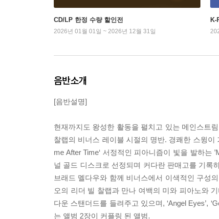
CD/LP 한정 수량 할인전
K
2026년 01월 01일 ~ 2026년 12월 31일
20
음반소개
[음반설명]
현재까지도 왕성한 활동을 펼치고 있는 메인스트림
찰랩의 비너스 레이블 시절의 명반. 경쾌한 스윙이 가득
me After Time‘ 서정적인 피아니즘이 빛을 발하는 
널 골드 디스크로 선정되며 커다란 판매고를 기록
브래드 멜다우와 함께 비너스에서 이색적인 구성의
오의 리더 빌 찰랩과 만나 여백의 미와 피아노와 
다운 스탠더드를 들려주고 있으며, ‘Angel Eyes’, 
는 앨범 2장이 커플링 된 앨범.