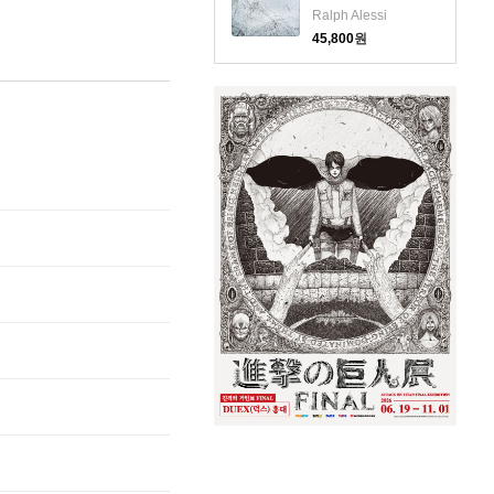
(CD)
Ralph Alessi
45,800
원