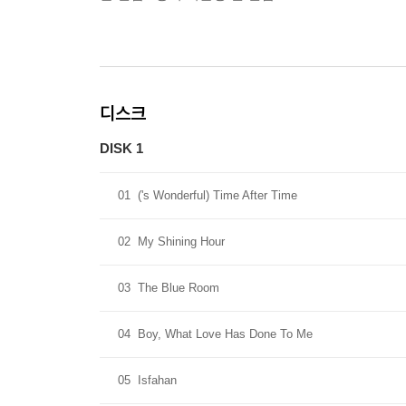
디스크
DISK 1
01
('s Wonderful) Time After Time
02
My Shining Hour
03
The Blue Room
04
Boy, What Love Has Done To Me
05
Isfahan