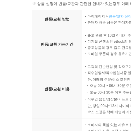
※ 상품 설명에 반품/교환과 관련한 안내가 있는경우 아래 
마이페이지 >
반품/교환 신청
반품/교환 방법
판매자 배송 상품은 판매자와
출고 완료 후 10일 이내의 
디지털 콘텐츠인 eBook의 
반품/교환 가능기간
중고상품의 경우 출고 완료일
모바일 쿠폰의 경우 유효기간(
고객의 단순변심 및 착오구
직수입양서/직수입일서중 일
단, 아래의 주문/취소 조건인
오늘 00시 ~ 06시 30분 
반품/교환 비용
오늘 06시 30분 이후 주문
직수입 음반/영상물/기프트 
단, 당일 00시~13시 사이
박스 포장은 택배 배송이 가
소비자의 책임 있는 사유로 