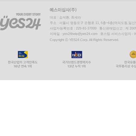
대표 : 김석환, 최세라
주소 : 서울시 영등포구 은행로 11, 5층~6층(여의도동,일신
사업자등록번호 : 229-81-37000 통신판매업신고 : 제 200
이메일 : yes24help@yes24.com 호스팅 서비스사업자 :
Copyright ⓒ YES24 Corp. All Rights Reserved.