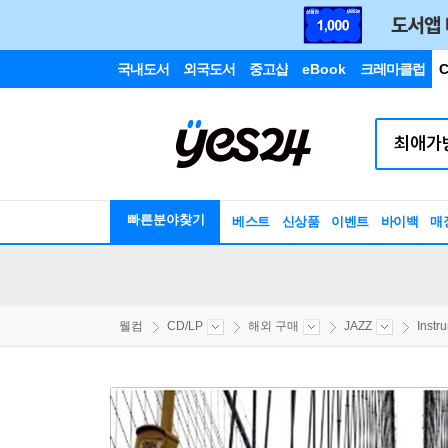
국내도서
외국도서
중고샵
eBook
크레마클럽
C
빠른분야찾기
베스트
신상품
이벤트
바이백
매
웰컴
CD/LP
해외 구매
JAZZ
Instr