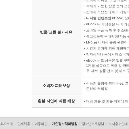
소비자의 사용, 포장 개봉에 
복제가 가능한 상품 등의 포장을 
소비자의 요청에 따라 개별
디지털 컨텐츠인 eBook, 
eBook 대여 상품은 대여 기
모바일 쿠폰 등록 후 취소/환
반품/교환 불가사유
중고상품이 구매확정(자동 
LP상품의 재생 불량 원인이 기
시간의 경과에 의해 재판매가
전자상거래 등에서의 소비자
eBook 세트 상품은 일괄 
1개의 상품으로 취급 및 판매
우, 세트 상품 전부 및 세트
상품의 불량에 의한 반품, 교
소비자 피해보상
준하여 처리됨
환불 지연에 따른 배상
대금 환불 및 환불 지연에 
회사소개
인재채용
이용약관
개인정보처리방침
청소년보호정책
도서홍보안내