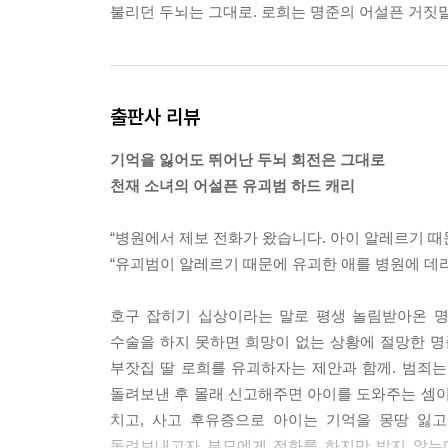
불리던 두뇌는 그대로. 로희는 명준의 어설픈 거짓
--- p.201
출판사 리뷰
기억을 잃어도 뛰어난 두뇌 회전은 그대로
천재 소녀의 어설픈 유괴범 하드 캐리
“병원에서 제보 전화가 왔습니다. 아이 알레르기 때
“유괴범이 알레르기 때문에 유괴한 애를 병원에 데리
호구 잡히기 십상이라는 말로 평생 놀림받아온 명
수술을 하지 못하면 희망이 없는 상황에 절망한 명준
부잣집 딸 로희를 유괴하자는 제안과 함께. 범죄는
돌려보낸 후 몰래 신고해주면 아이를 도와주는 셈이
치고, 사고 후유증으로 아이는 기억을 몽땅 잃
돌려보내고자 부모에게 전화를 하지만 받지 않는다