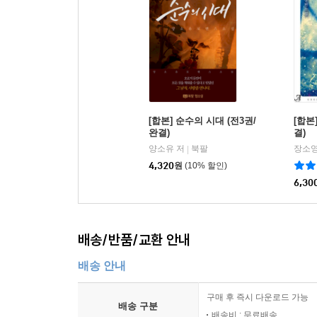
[합본] 순수의 시대 (전3권/
[합본
완결)
결)
양소유 저
북팔
장소영
|
4,320
원
(10% 할인)
6,30
배송/반품/교환 안내
배송 안내
구매 후 즉시 다운로드 가능
배송 구분
배송비 : 무료배송