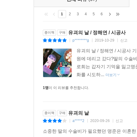
1
2
3
4
5
6
유괴의 날 / 정해연 / 시공사
종이책
구매
p********g
2019-10-29
신고
|
|
|
유괴의 날 / 정해연 / 시공
원에 데리고 갔다?딸의 수술비
로희는 갑자기 기억을 잃고명
화를 시도하...
더보기
1명
이 이 리뷰를 추천합니다.
유괴의 날
종이책
구매
a*****2
2020-09-26
신고
|
|
|
소중한 딸의 수술비가 필요했던 명준은 이혼한