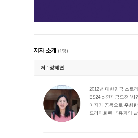
저자 소개
(1명)
저 :
정해연
2012년 대한민국 스토
ES24 e-연재공모전 ‘
이지가 공동으로 주최한
드라마화된 『유괴의 날』