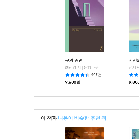
구의 증명
시선
최진영 저
은행나무
정세랑
|
667건
9,600
원
9,80
이 책과
내용이 비슷한 추천 책