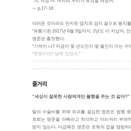
“거, 걱정 마. 어차피 우리가 유괴할 애였어.”
--- p.17~18
더러운 것이라도 만지듯 엄지와 검지 끝으로 봉지를
“유통기한 2017년 6월 9일까지. 2년도 더 지났어. 안
명준은 흠칫했다.
“기억이 나? 지금이 몇 년도인지 몇 월인지 아는 거야
“문맹이야? 달력 있잖아.”
로희가 턱으로 가리킨 벽에 아랫동네 농약사에서 얻어
--- p.32
줄거리
“돈이 필요했어.”
“그건 이미 아는 얘기고.”
“세상이 잘못한 사람에게만 불행을 주는 것 같아?”
로희가 단호하게 말을 잘랐다.
“네 아빤 신고할 수 없을 테니까.”
딸의 수술비를 위해 유괴를 결심한 명준은 범행 중
확인 사살을 하듯 혜은이 다시 힘주어 말했다.
로희는 명준을 아빠라고 착각하고 이리저리 부려먹
“돈을 안 줄 수 없을 테니까.”
받지 않는다. 다급해진 명준은 로희의 집을 염탐하러