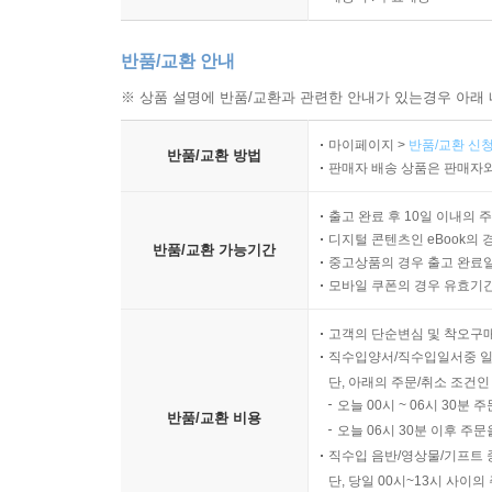
반품/교환 안내
※ 상품 설명에 반품/교환과 관련한 안내가 있는경우 아래 
마이페이지 >
반품/교환 신청
반품/교환 방법
판매자 배송 상품은 판매자와
출고 완료 후 10일 이내의 
디지털 콘텐츠인 eBook의 
반품/교환 가능기간
중고상품의 경우 출고 완료일
모바일 쿠폰의 경우 유효기간(
고객의 단순변심 및 착오구
직수입양서/직수입일서중 일
단, 아래의 주문/취소 조건인
오늘 00시 ~ 06시 30분 
반품/교환 비용
오늘 06시 30분 이후 주문
직수입 음반/영상물/기프트 
단, 당일 00시~13시 사이