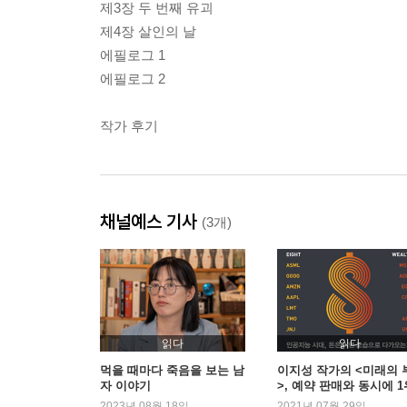
제3장 두 번째 유괴
제4장 살인의 날
에필로그 1
에필로그 2
작가 후기
채널예스 기사
(3개)
읽다
읽다
먹을 때마다 죽음을 보는 남
이지성 작가의 <미래의 
자 이야기
>, 예약 판매와 동시에 1
기록
2023년 08월 18일
2021년 07월 29일