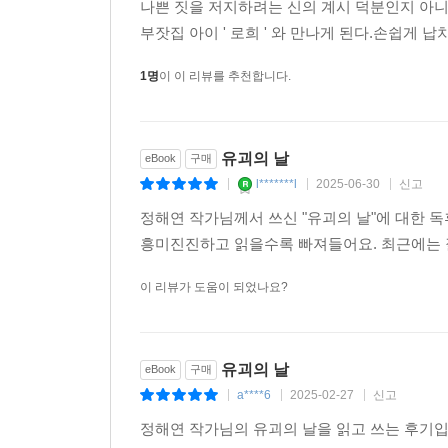
나쁜 짓을 저지하려는 신의 계시 덕분인지 아
부잣집 아이 ' 로희 ' 와 만나게 된다.손쉽게 
1명
이 이 리뷰를 추천합니다.
유괴의 날
eBook
구매
l*******l
2025-06-30
신고
|
|
|
정해연 작가님께서 쓰신 "유괴의 날"에 대한 
흥미진진하고 읽을수록 빠져들어요. 최근에는 
이 리뷰가 도움이 되었나요?
유괴의 날
eBook
구매
a****6
2025-02-27
신고
|
|
|
정해연 작가님의 유괴의 날을 읽고 쓰는 후기입