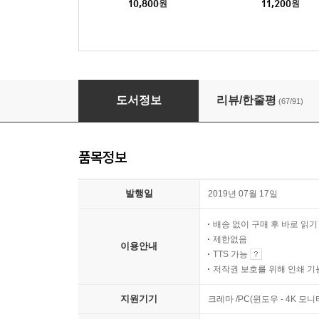
10,800
원
11,200
원
유괴의 날
도서정보
리뷰/한줄평
(67/91)
품목정보
발행일
2019년 07월 17일
배송 없이 구매 후 바로 읽
제한없음
이용안내
TTS 가능
저작권 보호를 위해 인쇄 기
지원기기
크레마 /PC(윈도우 - 4K 모