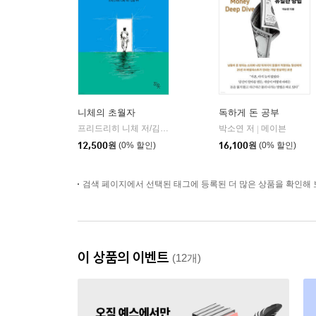
니체의 초월자
독하게 돈 공부
프리드리히 니체 저/김철 편역
히읏
박소연 저
메이븐
|
|
12,500
원
(0% 할인)
16,100
원
(0% 할인)
검색 페이지에서 선택된 태그에 등록된 더 많은 상품을 확인해 
이 상품의 이벤트
(12개)