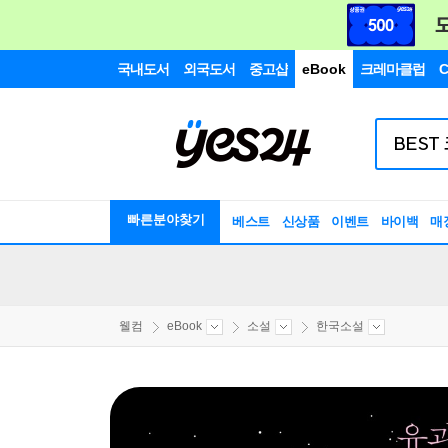
국내도서
외국도서
중고샵
eBook
크레마클럽
C
빠른분야찾기
베스트
신상품
이벤트
바이백
매
웰컴
eBook
소설
한국소설