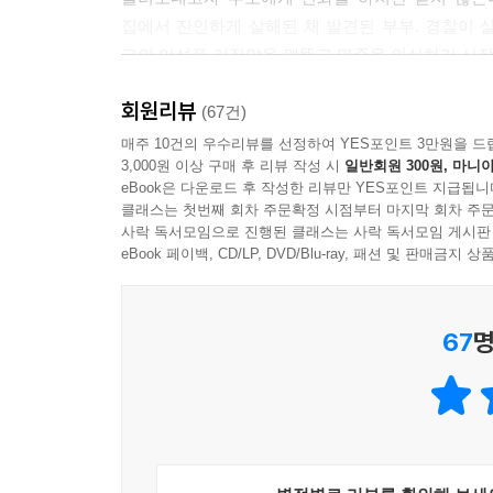
집에서 잔인하게 살해된 채 발견된 부부. 경찰이
그의 어설픈 거짓말을 꿰뚫고 명준을 의심하기 시작
회원리뷰
명준과 로희는 가해자와 피해자 혹은 어른과 아이
(67건)
빠르고 영민한 아이라는 사실이 드러나며 위치가 
매주 10건의 우수리뷰를 선정하여 YES포인트 3만원을 드
3,000원 이상 구매 후 리뷰 작성 시
일반회원 300원, 마니아
바뀌는데, ‘아빠’라는 호칭을 부르는 것마저 낯선 
eBook은 다운로드 후 작성한 리뷰만 YES포인트 지급됩니
“나를 죽이는 것도, 나를 살리는 것도 가족”이라
클래스는 첫번째 회차 주문확정 시점부터 마지막 회차 주문
풍자하고, 유괴범과 유괴된 피해 아동인 명준과 로
사락 독서모임으로 진행된 클래스는 사락 독서모임 게시판
eBook 페이백, CD/LP, DVD/Blu-ray, 패션 및 판매금
67
명