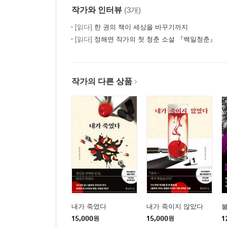
작가와 인터뷰
(3개)
[읽다]
한 권의 책이 세상을 바꾸기까지
[읽다]
정해연 작가의 첫 청춘 소설 『백일청춘』
작가의 다른 상품
내가 죽였다
내가 죽이지 않았다
불
15,000
원
15,000
원
1