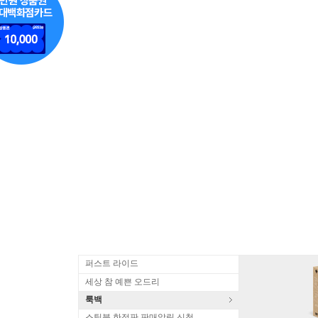
퍼스트 라이드
세상 참 예쁜 오드리
룩백
스틸북 한정판 판매알림 신청