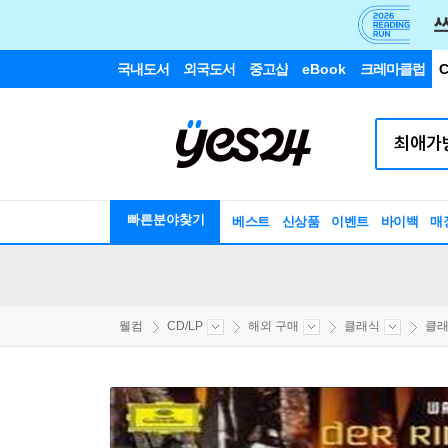
국내도서
외국도서
중고샵
eBook
크레마클럽
C
빠른분야찾기
베스트
신상품
이벤트
바이백
매
웰컴
CD/LP
해외 구매
클래식
클래