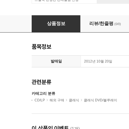
바그너: 니벨룽겐의 반지 (Wagner: Der Ring Des 
상품정보
리뷰/한줄평
(0/0)
품목정보
발매일
2012년 10월 20일
관련분류
카테고리 분류
CD/LP
해외 구매
클래식
클래식 DVD/블루레이
이 상품의 이벤트
(1개)