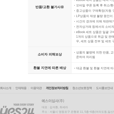
eBook 대여 상품은 대여 기
모바일 쿠폰 등록 후 취소/환
반품/교환 불가사유
중고상품이 구매확정(자동 
LP상품의 재생 불량 원인이 기
시간의 경과에 의해 재판매가
전자상거래 등에서의 소비자
eBook 세트 상품은 일괄 
1개의 상품으로 취급 및 판매
우, 세트 상품 전부 및 세트
상품의 불량에 의한 반품, 교
소비자 피해보상
준하여 처리됨
환불 지연에 따른 배상
대금 환불 및 환불 지연에 
회사소개
인재채용
이용약관
개인정보처리방침
청소년보호정책
도서홍보안내
대표 : 김석환, 최세라
주소 : 서울시 영등포구 은행로 11, 5층~6층(여의도동,일신