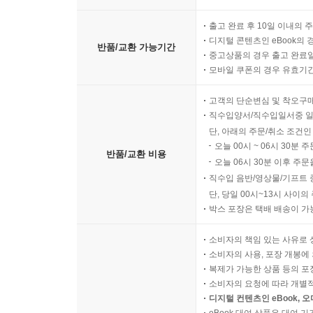
출고 완료 후 10일 이내의 
디지털 콘텐츠인 eBook의 
반품/교환 가능기간
중고상품의 경우 출고 완료일
모바일 쿠폰의 경우 유효기간(
고객의 단순변심 및 착오구
직수입양서/직수입일서중 일
단, 아래의 주문/취소 조건인
오늘 00시 ~ 06시 30분 
반품/교환 비용
오늘 06시 30분 이후 주문
직수입 음반/영상물/기프트 
단, 당일 00시~13시 사이
박스 포장은 택배 배송이 가
소비자의 책임 있는 사유로 
소비자의 사용, 포장 개봉에 
복제가 가능한 상품 등의 포장을 
소비자의 요청에 따라 개별
디지털 컨텐츠인 eBook, 