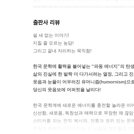
싶었던 것처럼 나도 그렇게 쓰고 싶어졌다. 그걸로 
변화를 주거나, 아니면 방점이라도 찍어야겠다 싶어
다. ---p.217
데려갈 남자의 의지와 딸을 책임질 수 있는 최소한
출판사 리뷰
공평수가 그랬듯 승부를 최종적으로 받아들이는 자는
그러나 나는 알다시피 통장에 3320원밖에 없고, 
진 시합이다. 세상이 패했다고 하더라도, 자신이 목
쉴 새 없는 이야기!
있어도 이름이 없는 말 그대로 남루한 무명작가이므
패배로 기록되었다. 하지만 그 경기는 내게 있어 가장
지칠 줄 모르는 농담!
이야기를 해야겠다. 나의 아버지 ‘남강호’는 전국
삶을 기록하고, 보존할 것이다. 중요한 것은 내가
그리고 끝내 자리하는 묵직함!
그에게는 어렸을 때부터 주변에 약쟁이, 사기꾼, 
하루 더 다가섰느냐는 것이다.
‘공평수’ 역시 그중 한 명이다.
한국 문학에 활력을 불어넣는 “파동 에너지”의 탄
달렸다. 땀이 났다. 눈물이 났다. 물을, 마셨다. 다
삶의 진실에 한 발짝 더 다가서려는 열정, 그리고 
‘공평수’는 나 외의 또 다른 주인공으로서, 매미
너절해져도 찢어지진 않는다. 그가, 미치광이이자, 
웃음과 눈물이 어우러진 유머니즘(humornism)으
웬일인가! 알고 보니 그는 WBA 복싱 전 세계 챔
당신의 웃음보에 어퍼컷을 날리다!
아버지 말에 의하면 그는 선수 시절, 머리를 많이 
---p.220
개발했다는 정체불명의 ‘파동 에너지 스티커’ 판매
한국 문학계에 새로운 에너지를 충전할 놀라운 이야
것. 물론 나는 그 제안을 줄기차게 외면했지만, 연지
신선함, 새로움, 독창성과 매력으로 무장한 채 
스티커를 파는 전직 복서와, 전통과 권위 있는 문
이렇게 정신병자이자, 전 세계 챔피언이자, 매미 
추락과 회복의 이야기이다. 이 소설은 핸드헬드 
계획을 꾸미고 있었다! 나는 그의 계획에 휘말리며