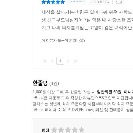
h*******1
2018-02-04
신고
|
|
|
핸드헬드 기법으로 촬영한 다큐멘터리 화면처럼 
세상을 살아가는건 힘든 일이다뭐 쉬운 사람도 
이야기꾼의 풍모는 그래서, 그래서? 하며 다음 이
생 친구부모님심지어 7살 먹은 내 사랑스런 조
천착으로 고통과 정면 대결하겠다는 땀과 결기가 느껴
지고 나의 의지를뒤엎는 고양이 같은 녀석이란걸
이 리뷰가 도움이 되었나요?
허위와 위선적 사고로 가득한 이 세상의 그늘에 내려
이미 소설을 창작하는 데 있어 뛰어난 수준에 올라 
1
B급 감성으로 충만한 이 소설에는 누구에게도 양
흥미로웠다.---정영훈(문학평론가·경상대 국문과 교
한줄평
(4건)
소설이란 결국 누군가의 삶을 보고 들음으로써 지금
1,000원 이상 구매 후 한줄평 작성 시
일반회원 50원, 마니
준다. 이 작품에서 그 절실함과 진심을 목격할 수 있
eBook은 다운로드 후 작성한 리뷰만 YES포인트 지급됩니
클래스는 첫번째 회차 주문확정 시점부터 마지막 회차 주문
eBook 페이백, CD/LP, DVD/Blu-ray, 패션 및 판매금
평점