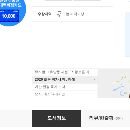
수상내역
오늘의 작가상
뮤지컬 〈휴남동 서점〉X 황보름 작가 북토크
2026 젊은 작가 1위 : 청예
기간 한정 특가 도서
오직, 예스24에서만
능력자
도서정보
리뷰/한줄평
(50/4)