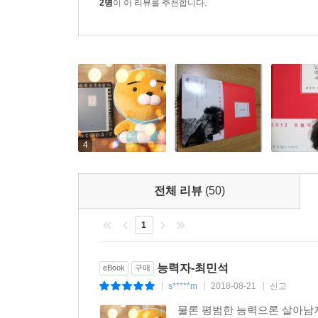
2명
이 이 리뷰를 추천합니다.
포기하지 않았어. 알지? 꼭 그렇게 써야 해.” 공
떠나, 달리고, 땀이 나고, 눈물이 나는 그 과정,
승리라는 진리를 가슴 깊이 전해 준다.
삶의 근육을 이완시켜 주는 유머의 힘, 새로운 웃
최민석 소설의 가장 큰 특징은 바로 ‘리듬’이다. 문
유후! 소리를 지를 때가 있다. 최민석의 소설이 그
4
사람이 주고받는 대화가 리드미컬해질 때 아름다움
최민석의 소설은 웃기다. 그리고 진지하다. 얼핏 병
전체 리뷰
(50)
말을 빌리자면, “B급 정서로 무장한 최민석의 문체
작가는 비단 최민석이 처음은 아니다. 그런데 이토
1
그는 첨예한 사회 문제를, 지나친 엄숙주의에서 벗어
능력자-최민석
eBook
구매
최민석의 유머는 용감하다. 그에게서 작가로서의 권위 
s*****m
2018-08-21
신고
|
|
|
그의 작품들은, 그야말로 ‘갈 데까지 간다.’ 
물론 평범한 능력으론 살아남지
속으로만 생각하고 그만둘 법한 것을 그는 과감하게