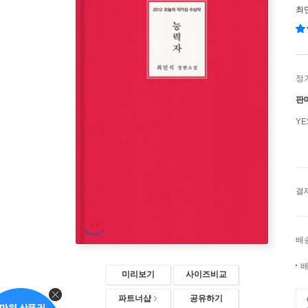
최
정
판
Y
결
배
배
미리보기
사이즈비교
파트너샵
공유하기