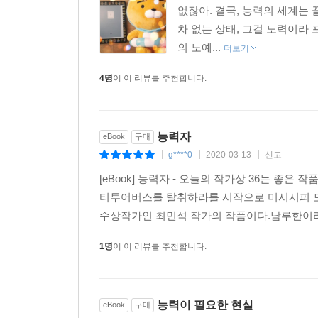
없잖아. 결국, 능력의 세계는 
차 없는 상태, 그걸 노력이라 
그는 이 소설을 ‘자전적 소설’이라 고백한다. “1
의 노예...
수 있는 일이라고는 글을 쓰는 것밖에 없던 바로 
더보기
비극이었지만, 하나의 이야기로 쓰고 나니, 그것은 
4명
이 이 리뷰를 추천합니다.
찰리 채플린의 말을 빌려 그는, 마찬가지로 이 글을
바란다. 나는 생이란 그래야 한다고 애타게 믿고 있
우리를 위로하는 『능력자』를 읽는 동안 우리의 삶
능력자
eBook
구매
g****0
2020-03-13
신고
|
|
|
밴드 ‘시와 바람’의 보컬이자 『청춘, 방황, 좌절
‘오늘의 작가’라는 말로는 부족한 그의 ‘내일’이 더욱
[eBook] 능력자 - 오늘의 작가상 36는 
티투어버스를 탈취하라를 시작으로 미시시피 모기
수상작가인 최민석 작가의 작품이다.남루한이라
심사평에서
1명
이 이 리뷰를 추천합니다.
때로는 유머러스하고 때로는 시적으로 형상화한다.
때의 “파동 에너지”를 체험케 하는 작품은 드물다.
능력이 필요한 현실
패기가 이 소설을 지탱하는 힘이다.---김미현(문학
eBook
구매