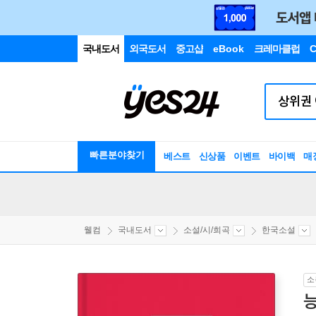
국내도서
외국도서
중고샵
eBook
크레마클럽
C
빠른분야찾기
베스트
신상품
이벤트
바이백
매
웰컴
국내도서
소설/시/희곡
한국소설
소