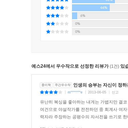
정체성을 찾아가는 이야기다. “전통과 역사를 자
‘청순문학’이라는 표현이 더 어울릴 만큼 청순한
44%
장벽”에 부딪혀 야설 작가로 전락하고 만다. ‘한
6%
갖지 않는 권투를 소재로 삼은 이 소설에서 전직 
0%
그리지 않으며, 그에게 남아 있는 진정성을 감동적으
0%
들으면서 자위할지도 모르지. 그건 정말 허망한 자
“너절한 자아”라 할 만큼 추락해 있는 남루한은,
경지를 깨달으며 자신의 삶과 세계를 새롭게 바라보
예스24에서 우수작으로 선정한 리뷰가
(1건)
있습
『능력자』는 초능력자가 아니면 살아남을 수 없는
가치관을 갖고 오로지 승부에만 집착하며 결과만 기
못한다. 사회는 능력자를 넘어선 ‘초능력자’를 원한다
인생의 승부는 자신이 정하는
종이책
주간우수작
위해, 주부들은 더 넓은 집을 위해, 청춘들은 더 
m*******e
2013-06-05
신고
|
|
|
사이, 우리는 우리의 소중한 일상, 우리의 진정한 
유난히 복싱을 좋아하는 내게는 가볍지만 결코
우리는 “저의 오늘은 모두 어제의 희생의 결과입
여건으로 야설작가를 전전하던 중 회계사 여자친
가한다.
력자라 주장하는 공평수의 자서전을 쓰기로 한다
그러나 공평수는 “평범함 능력만으로도 의미 있게 