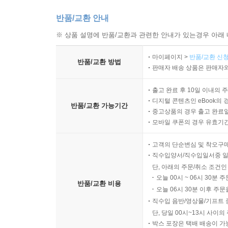
반품/교환 안내
※ 상품 설명에 반품/교환과 관련한 안내가 있는경우 아래 
마이페이지 >
반품/교환 신청
반품/교환 방법
판매자 배송 상품은 판매자와
출고 완료 후 10일 이내의 
디지털 콘텐츠인 eBook의 
반품/교환 가능기간
중고상품의 경우 출고 완료일
모바일 쿠폰의 경우 유효기간(
고객의 단순변심 및 착오구
직수입양서/직수입일서중 일
단, 아래의 주문/취소 조건인
오늘 00시 ~ 06시 30분 
반품/교환 비용
오늘 06시 30분 이후 주문
직수입 음반/영상물/기프트 
단, 당일 00시~13시 사이
박스 포장은 택배 배송이 가