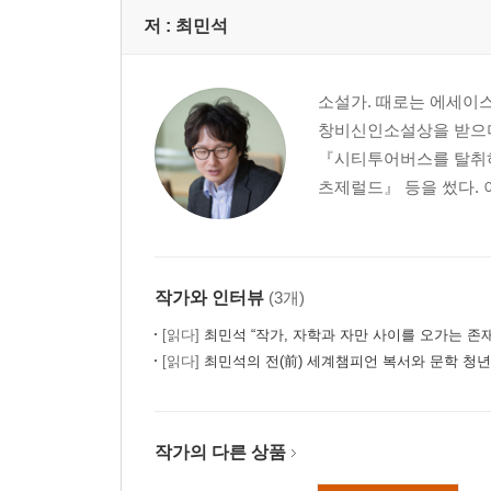
저 :
최민석
소설가. 때로는 에세이스
창비신인소설상을 받으며
『시티투어버스를 탈취하
츠제럴드』 등을 썼다. 
작가와 인터뷰
(3개)
[읽다]
최민석 “작가, 자학과 자만 사이를 오가는 존재
[읽다]
최민석의 전(前) 세계챔피언 복서와 문학 청
작가의 다른 상품