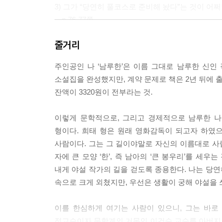
3) 그가 “당연히 풀코스로 준비해 놨다”는 것이 어
---p.76-77쪽
그러니까, 우리는 평가에 목을 매고 평가에 울고 웃
줄거리
이지만, 한 번 진 걸로 영원한 패배자야. 게다가, 
에 집착하고, 결과만 기억하고, 땀 흘리는 과정을 소
주인공인 나 ‘남루한’은 이름 그대로 남루한 신인
다는 사실 자체가 좋았다고. 그뿐이야. 그런데, 지금
소설집을 완성했지만, 계약 문제로 책은 2년 뒤에 
우리가 결과 위주, 성과 위주, 경력 위주의 가치관을
잔액이 3320원이 전부라는 것.
론 살아남지 못해. 그건 동화일 뿐이야. 현실에선 
끝없는 자기 학대, 그래서 자신이 자기 삶의 주인인
이렇게 문학적으로, 그리고 경제적으로 남루한 나의 
야. 그건 자신을 이기는 게 아니라, 자기 탐욕의 노
형이다. 희태 형은 원래 영화감독이 되고자 하였
어. 이젠 안 그럴 거야. 할 수 있는 만큼만 할 거라
사람이다. 그는 그 길이야말로 자신의 이름대로 사람들
이라고. 무슨 말인지 알겠어. 초능력이란 말이야. 초능력! 
자에 큰 모양 ‘한’, 즉 남아의 ‘큰 봉우리’를 세
내게 야설 작가의 길을 걷도록 종용한다. 나는 당연
“어차피 언젠가는 질 수밖에 없는 게임이야. 어떻게
속으로 크게 외쳤지만, 우선은 생활이 궁해 야설을 
만 그 모습이 근사하지 않더라도, 초라하더라도, 보잘
기다리는 링. 그것만으로 충분해. 이 위에 있을 때,
이를 한심하게 여기는 사람이 있으니, 그는 바로
그의 말이 내 안에서 울리고 있었다. 그리고 그가 
정교수이자 문학계의 거목인 이건수 교수를 아버지로 