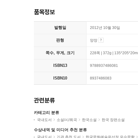
품목정보
발행일
2012년 10월 30일
판형
양장
쪽수, 무게, 크기
228쪽 | 372g | 135*205*20
ISBN13
9788937486081
ISBN10
8937486083
관련분류
카테고리 분류
국내도서
소설/시/희곡
한국소설
한국 장편소설
수상내역 및 미디어 추천 분류
국내도서
기관 추천 도서
한국문화예술위선정 우수문학