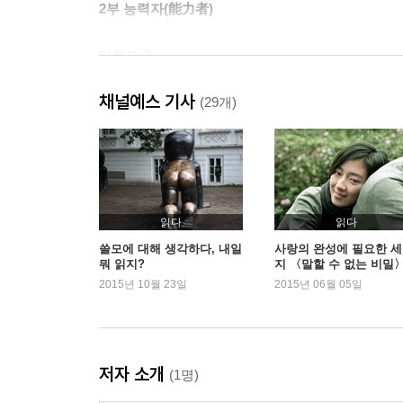
2부 능력자(能力者)
라운드 7
라운드 8
채널예스 기사
라운드 9
(29개)
라운드 10
라운드 11
라운드 12
재기전(再起戰)
읽다
읽다
쓸모에 대해 생각하다, 내일
사랑의 완성에 필요한 세
뭐 읽지?
지 〈말할 수 없는 비밀
2015년 10월 23일
2015년 06월 05일
저자 소개
(1명)