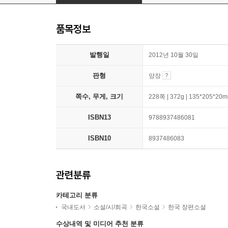
품목정보
발행일
2012년 10월 30일
판형
양장
쪽수, 무게, 크기
228쪽 | 372g | 135*205*20
ISBN13
9788937486081
ISBN10
8937486083
관련분류
카테고리 분류
국내도서
소설/시/희곡
한국소설
한국 장편소설
수상내역 및 미디어 추천 분류