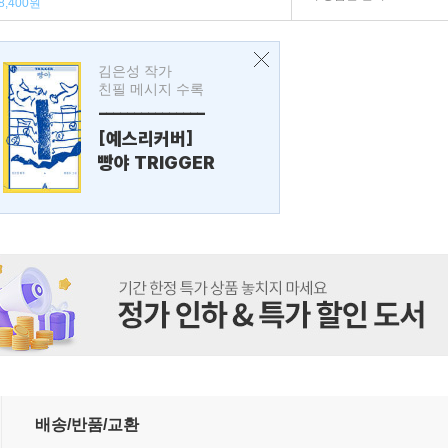
8,400원
김은성 작가
친필 메시지 수록
---------------
[예스리커버]
빵야 TRIGGER
배송/반품/교환