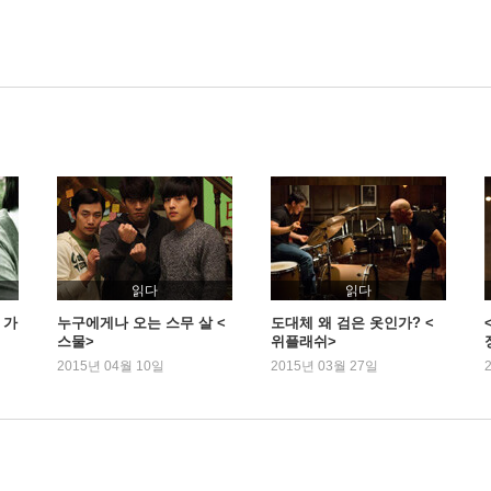
읽다
읽다
 가
누구에게나 오는 스무 살 <
도대체 왜 검은 옷인가? <
〉
스물>
위플래쉬>
2015년 04월 10일
2015년 03월 27일