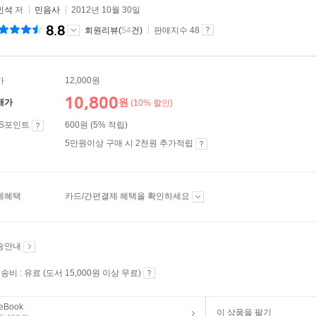
민석
저
민음사
2012년 10월 30일
8.8
회원리뷰(
54
건)
판매지수 48
가
12,000원
10,800
원
매가
(10% 할인)
ES포인트
600원 (5% 적립)
5만원이상 구매 시 2천원 추가적립
제혜택
카드/간편결제 혜택을 확인하세요
송안내
송비 : 유료 (도서 15,000원 이상 무료)
eBook
이 상품을 팔기