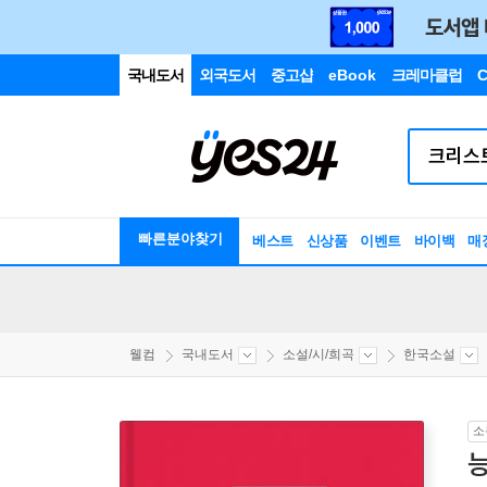
국내도서
외국도서
중고샵
eBook
크레마클럽
C
빠른분야찾기
베스트
신상품
이벤트
바이백
매
웰컴
국내도서
소설/시/희곡
한국소설
소