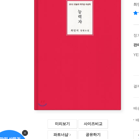
최
정
판
Y
결
배
배
미리보기
사이즈비교
파트너샵
공유하기