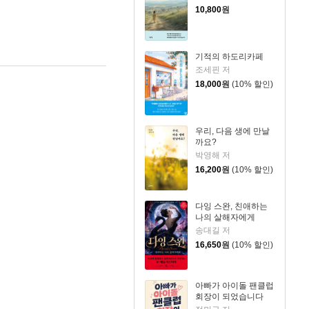
10,800
원
기적의 하도리카페
조세핀 저
18,000
원
(10% 할인)
우리, 다음 생에 만날
까요?
박영해 저
16,200
원
(10% 할인)
다잉 스완, 친애하는
나의 살해자에게
송대길 저
16,650
원
(10% 할인)
아빠가 아이돌 팬클럽
회장이 되었습니다