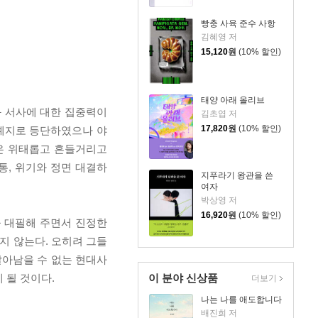
빵충 사육 준수 사항
김혜영 저
15,120
원
(10% 할인)
태양 아래 올리브
과 서사에 대한 집중력이
김초엽 저
17,820
원
(10% 할인)
문예지로 등단하였으나 야
삶은 위태롭고 흔들거리고
통, 위기와 정면 대결하
지푸라기 왕관을 쓴
여자
박상영 저
16,920
원
(10% 할인)
을 대필해 주면서 진정한
지 않는다. 오히려 그들
살아남을 수 없는 현대사
이 분야 신상품
 될 것이다.
더보기
나는 나를 애도합니다
배진희 저