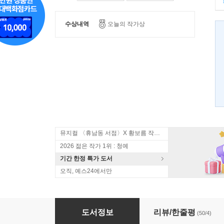
수상내역
오늘의 작가상
뮤지컬 〈휴남동 서점〉X 황보름 작가 북토크
2026 젊은 작가 1위 : 청예
기간 한정 특가 도서
오직, 예스24에서만
능력자
도서정보
리뷰/한줄평
(50/4)