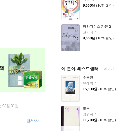
9,000
원
(10% 할인)
파라다이스 가든 2
권기태 저
8,550
원
(10% 할인)
이 분야 베스트셀러
더보기
수족관
유래혁 저
15,930
원
(10% 할인)
년 08월 31일
모순
양귀자 저
11,700
원
(10% 할인)
펼쳐보기