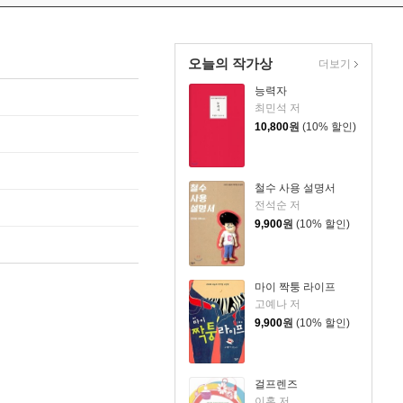
오늘의 작가상
더보기
능력자
최민석 저
10,800
원
(10% 할인)
철수 사용 설명서
전석순 저
9,900
원
(10% 할인)
마이 짝퉁 라이프
고예나 저
9,900
원
(10% 할인)
걸프렌즈
이홍 저