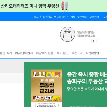
로그인
회원가입
마이페이지
카트
주문/배송
고객센터
Gl
젊은 작가
예사단독판매
이달의사은품
특가할인
추천도서
대량/법인