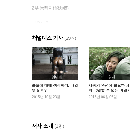
2부 능력자(能力者)
라운드 7
라운드 8
채널예스 기사
라운드 9
(29개)
라운드 10
라운드 11
라운드 12
재기전(再起戰)
읽다
읽다
쓸모에 대해 생각하다, 내일
사랑의 완성에 필요한 세
뭐 읽지?
지 〈말할 수 없는 비밀
2015년 10월 23일
2015년 06월 05일
저자 소개
(1명)