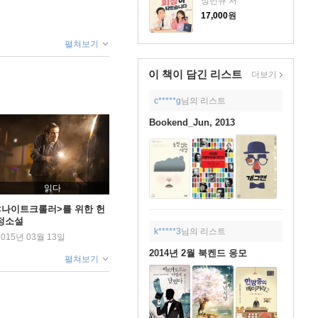
정민규 저
17,000
원
펼쳐보기
이 책이 담긴
리스트
더보기
c*****g
님의 리스트
Bookend_Jun, 2013
읽다
<나이트크롤러>를 위한 헌
정소설
k*****3
님의 리스트
2015년 03월 13일
2014년 2월 북켄드 응모
펼쳐보기