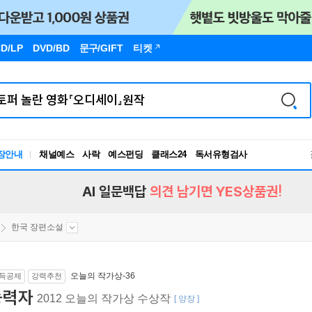
D/LP
DVD/BD
문구
/GIFT
티켓
장안내
채널예스
사락
예스펀딩
클래스24
독서유형검사
RBTI Lab
독서유형검사
AI 일문백답
의견 남기면 YES상품권!
한국 장편소설
오늘의 작가상-36
득공제
강력추천
능력자
2012 오늘의 작가상 수상작
[ 양장 ]