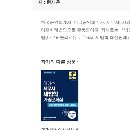
저 :
원재훈
직장인들에겐 임원이라는 희망이 있지 않은가?
왜 대기업은 인센티브 제도를 선호하는가?
우리사주 덕에 부자가 됐어요
한국공인회계사, 미국공인회계사, 세무사. 서
월급쟁이는 왜 부자가 될 수 없는가
이촌회계법인으로 활동중이다. 저서로는 『법인세
한국의 기업가정신, 돈 놓고 돈 먹기
법(나우퍼블리셔)』, 『Final 세법학 최신판례』,
기업이 잘 돼야 국민도 좋다고요?
한국 대기업의 고용률은 어떨까?
회장님들의 최저임금 사수하기
작가의 다른 상품
대주주의 무궁한 영광을 위하여
회장님들의 초현실적인 재테크
회사를 위해 오늘도 난 달린다
5. 당신이 비행기를 탈 때 벌어지는 일들
“인천공항에서 환전해야겠다”
인천공항 환전소에서 일하는 은행 직원은 월급이 두
넉넉한 면세점 쿠폰 인심의 비밀
화장품 가격이 다 달러로 써 있네?
2026 해커스 세무사 세