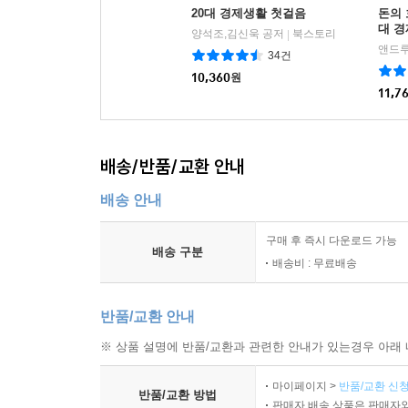
20대 경제생활 첫걸음
돈의 
대 경
양석조,김신욱 공저
북스토리
|
34건
10,360
원
11,7
배송/반품/교환 안내
배송 안내
구매 후 즉시 다운로드 가능
배송 구분
배송비 : 무료배송
반품/교환 안내
※ 상품 설명에 반품/교환과 관련한 안내가 있는경우 아래 
마이페이지 >
반품/교환 신청
반품/교환 방법
판매자 배송 상품은 판매자와