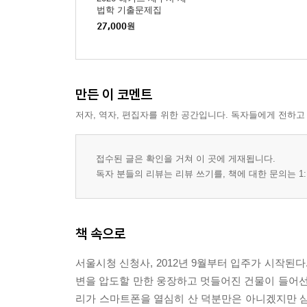
99만 원에 해결된다는 홈쇼핑 저가여행의 착각
법학 기출문제집
왜 가이드는 스킨스쿠버를 권할까?
27,000
원
유학생의 환율 스트레스
환율방어는 월급쟁이가 떠안는다
대기업의 수출 진작을 위해 월급쟁이들은 참고 견
만든 이 코멘트
물가가 치솟아도 조금만 더 견디세요
수출이 잘 되면 우리 삶이 나아질 테니 조금만 더 
저자, 역자, 편집자를 위한 공간입니다. 독자들에게 전하고
기업이 잘 되잖아요, 조금만 더 참으세요
접수된 글은 확인을 거쳐 이 곳에 게재됩니다.
6. 고객님 덕분이죠, 한국의 은행들
독자 분들의 리뷰는 리뷰 쓰기를, 책에 대한 문의는 1:
구조조정을 당한 한 직장인의 삶
직장인들에게 단골은행이란?
은행이 안 되면 저축은행으로, 캐피탈로
책 속으로
직장인들에게 너무 새침한 은행
잘 사는 사람에게 더 따뜻한 동행
서울시청 신청사, 2012년 9월부터 입주가 시작된
왜 은행은 기업에 목을 매는가
변을 압도할 만한 웅장하고 멋들어진 건물이 들어선
월급통장은 은행의 화수분
리가 스마트폰을 열심히 산 덕분만은 아니겠지만 삼성