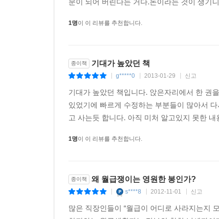
문이 되어 버린다는 거다.돈이라는 것이 생기니 
무릎에서 사서 어깨에서 팔라는 불가능한 이야기
1명
이 이 리뷰를 추천합니다.
재테크는 부자에게 어울리는 것
내가 생각하는 재테크
나를 위한 투자자금을 만들어라
저축, 구관이 명관
기대가 높았던 책
종이책
g*****0
2013-01-29
신고
|
|
|
기대가 높았던 책입니다. 앉은자리에서 한 권
있었기에 빠르게 수정하는 부분들이 많아서 다
고 사는듯 합니다. 아직 미처 알고있지 못한 내
1명
이 이 리뷰를 추천합니다.
왜 월급쟁이는 영원한 봉인가?
종이책
s****8
2012-11-01
신고
|
|
|
많은 직장인들이 “월급이 어디로 사라지는지 모르겠