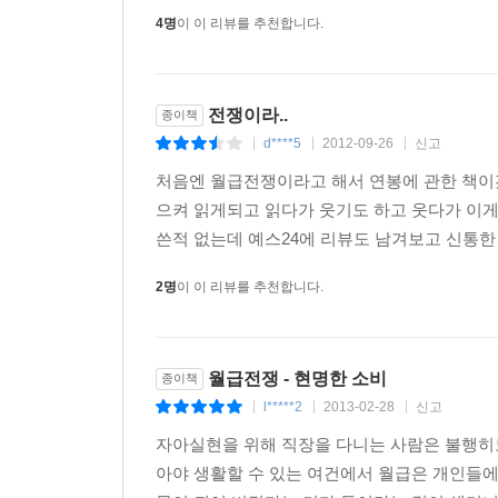
또다시 월급쟁이가 되는 프랜차이즈 사장님
4명
이 이 리뷰를 추천합니다.
왜 그 빵집은 자꾸 로고를 바꾸지?
프랜차이즈 회사의 실질 수익은?
매장이 많을수록 회사는 더 좋아
전쟁이라..
종이책
d****5
2012-09-26
신고
|
|
|
14. 나이 들면 어떻게 살지? 퇴직금과 연금
연금복권 열풍
처음엔 월급전쟁이라고 해서 연봉에 관한 책이
연금을 기다리며
으켜 읽게되고 읽다가 웃기도 하고 웃다가 이게
대출도 갚고 변액연금도 내는 월급쟁이의 아이러니
쓴적 없는데 예스24에 리뷰도 남겨보고 신통한
비과세, 월금생활자에게 어울리는 혜택은 아니다
2명
이 이 리뷰를 추천합니다.
우리의 퇴직금은 또 주식시장을 부양하네
자기 사업도 방법이다
절약하는 것에서 발생하는 이익만큼 확실한 것은 
월급전쟁 - 현명한 소비
남들과 경쟁하기 위한 소비는 줄여라
종이책
l*****2
2013-02-28
신고
|
|
|
15. 월급생활자에게 재테크란 애초에 어울리지 않는
자아실현을 위해 직장을 다니는 사람은 불행히도
남들처럼 투자하면 돈을 벌 수 있을까?
아야 생활할 수 있는 여건에서 월급은 개인들에게
왜 월급쟁이는 항상 상투만 잡는가