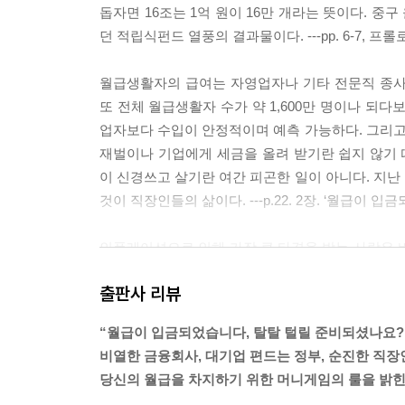
월급통장에 4퍼센트 이자를 준다?
돕자면 16조는 1억 원이 16만 개라는 뜻이다. 
은행들의 땅 짚고 헤엄치기, 예대마진
던 적립식펀드 열풍의 결과물이다. ---pp. 6-7, 프
서민을 등치는 CD금리 조작 의혹
VIP 서비스를 늘리는 은행의 속사정
월급생활자의 급여는 자영업자나 기타 전문직 종사
사채를 양성화하라, 저축은행의 탄생
또 전체 월급생활자 수가 약 1,600만 명이나 
왜 자동차 회사는 캐피탈사가 있을까?
업자보다 수입이 안정적이며 예측 가능하다. 그리
대부업체에서 1,000만 원을 빌리면 이자가 최대 66
재벌이나 기업에게 세금을 올려 받기란 쉽지 않기 
모태 관치금융, 우리나라 은행의 역사
이 신경쓰고 살기란 여간 피곤한 일이 아니다. 지난
은행이 부실해지면 공적자금 받으면 되고
것이 직장인들의 삶이다. ---p.22. 2장. ‘월급이
7. 익숙한 외상, 신용카드가 주는 달콤한 혜택
인플레이션으로 인해 가장 큰 타격을 받는 사람은 
돈 없을 때 힘이 되는 좋은 친구, 신용카드
시기에는 실물자산을 보유한다. 주식이나 부동산,
왜 카드회사를 고리대금업이라고 할까?
출판사 리뷰
부를 불리는 효과를 본다. 하지만 월급생활자는 인
카드사의 선포인트결제, 새로운 노예계약
한 만큼 세금을 부담하게 되는 것이다. 작년에 만 원
국세청은 왜 신용카드 사용에 혜택을 부여할까?
“월급이 입금되었습니다, 탈탈 털릴 준비되셨나요?
다. 화폐가치의 감소로 인한 증발 효과를 월급생활자가 고스
왜 대기업 계열사에 카드회사가 많을까?
비열한 금융회사, 대기업 편드는 정부, 순진한 직장
방은?’ 중에서
당신의 월급을 차지하기 위한 머니게임의 룰을 밝
8. 담배끊기보다 어렵다, 마이너스통장 0원 만들기