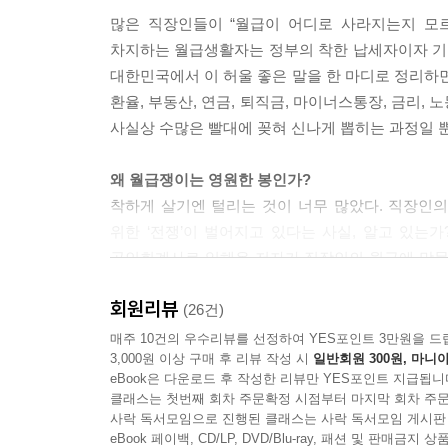
오늘날의 대기업은 개인의 역량에 의존하기보다 점
어느 날 3,000만 원이 생기다
많은 직장인들이 “월급이 어디로 사라지는지 모르겠다
이 기업의 전략을 세우고 시스템을 정비하면 나머지
마이너스통장으로 은행이 얻는 기쁨
차지하는 월급생활자는 정부의 착한 납세자이자 기
이 시스템을 만들지만 시스템에 의해 사람은 버려진다
이자는 복리가 되어 찾아온다
대한민국에서 이 허울 좋은 말을 한 마디로 정리하면 ‘
장 취약한 계층은 피나는 스펙 쌓기를 통해 회사에 
실직한다면 마이너스통장은 폭탄이 된다
환율, 부동산, 연금, 퇴직금, 마이너스통장, 금리
정의 대상이 되기 어렵다. 반면 사무직은 굳이 구
사실상 수많은 빨대에 꽂혀 신나게 뽑히는 과정일 
자연스럽게 해고할 수 있다. 대기업이 피라미드 구조를 유
9. 장기투자는 없다, 펀드
IMF 그리고 바이코리아의 광풍
왜 월급쟁이는 영원한 봉인가?
면세점에서 적용되는 환율에도 꼼수가 엿보인다. 무
펀드 장기투자, 애초부터 월급쟁이에게는 불가능한
착하게 살기엔 털리는 것이 너무 많았다. 직장인의
해외여행에 한껏 취해 기분을 낼 때는 화장품 가격
“장기로 묻어두면 언젠가는 오릅니다”
위한 ‘전쟁’이 벌어지고 있다는 사실, 알고 있
한 계산은 직원이 알아서 해주니까 말이다. 그렇지
펀드가 당신에게 꽂는 빨대
공인회계사로 일해온 저자가 직장인의 월급에 맞물
쏠쏠하기 때문이다. 앞서 살펴봤듯이 환율에는 매도율
전망 좋은 펀드회사 빌딩
국가경제 발전의 주역이면서 동시에 착취의 대상인
p.102. 5장. ‘당신이 비행기를 탈 때 벌어지는 일들’
회원리뷰
주식형펀드의 또다른 리스크
따분한 정부 데이터 속 살아 있는 정보를 추출, 직
(26건)
복리투자의 마법? 장기투자는 없다
수 없는지 그 구조적 실체를 보여주고 월급쟁이 
매주 10건의 우수리뷰를 선정하여 YES포인트 3만원을 드
최근 금융권이 내건 구호는 바로 “직장인들의 월급
환매수수료
3,000원 이상 구매 후 리뷰 작성 시
일반회원 300원, 마니아
정부, 순진한 직장인 당신의 월급을 지키기 위한 
금에는 이자가 붙지 않는다. 직장인들이 월급통장
eBook은 다운로드 후 작성한 리뷰만 YES포인트 지급됩니
여직원 옵션 대박 기사에 직장인들이 설레던 날
있으므로 우리나라 직장인들의 월급통장 금액을 다
클래스는 첫번째 회차 주문확정 시점부터 마지막 회차 주문
그럼 어떻게 투자할 것인가?
월급쟁이는 정부 경제정책의 든든한 총알받이다
사락 독서모임으로 진행된 클래스는 사락 독서모임 게시판
지급하고 있지 않으니 은행으로서는 돈 장사에 필요
문어에게 물어봐도 좋겠습니다
8,000원으로 오른 점심 백반, 4,000원은 어디로
eBook 페이백, CD/LP, DVD/Blu-ray, 패션 및 판매금