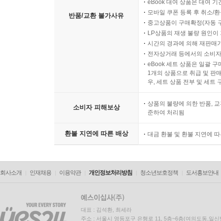
eBook 대여 상품은 대여 기
모바일 쿠폰 등록 후 취소/환
반품/교환 불가사유
중고상품이 구매확정(자동 
LP상품의 재생 불량 원인이 기
시간의 경과에 의해 재판매가
전자상거래 등에서의 소비자
eBook 세트 상품은 일괄 
1개의 상품으로 취급 및 판매
우, 세트 상품 전부 및 세트
상품의 불량에 의한 반품, 교
소비자 피해보상
준하여 처리됨
환불 지연에 따른 배상
대금 환불 및 환불 지연에 
회사소개
인재채용
이용약관
개인정보처리방침
청소년보호정책
도서홍보안내
대표 : 김석환, 최세라
주소 : 서울시 영등포구 은행로 11, 5층~6층(여의도동,일신