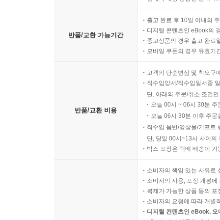
출고 완료 후 10일 이내의 
디지털 콘텐츠인 eBook의 
반품/교환 가능기간
중고상품의 경우 출고 완료일
모바일 쿠폰의 경우 유효기간(
고객의 단순변심 및 착오구
직수입양서/직수입일서중 일
단, 아래의 주문/취소 조건인
오늘 00시 ~ 06시 30분 
반품/교환 비용
오늘 06시 30분 이후 주문
직수입 음반/영상물/기프트 
단, 당일 00시~13시 사이
박스 포장은 택배 배송이 가
소비자의 책임 있는 사유로 
소비자의 사용, 포장 개봉에 
복제가 가능한 상품 등의 포장을 
소비자의 요청에 따라 개별
디지털 컨텐츠인 eBook, 