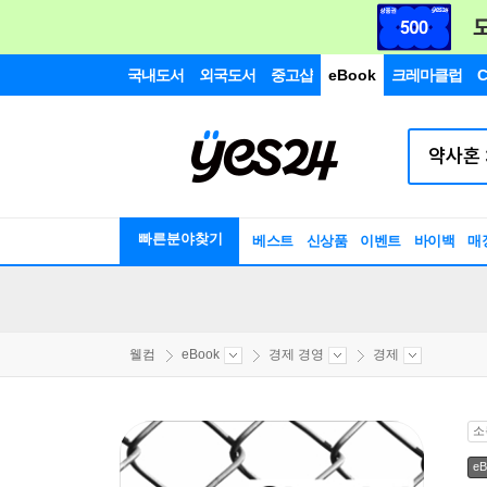
국내도서
외국도서
중고샵
eBook
크레마클럽
C
빠른분야찾기
베스트
신상품
이벤트
바이백
매
웰컴
eBook
경제 경영
경제
소
eB