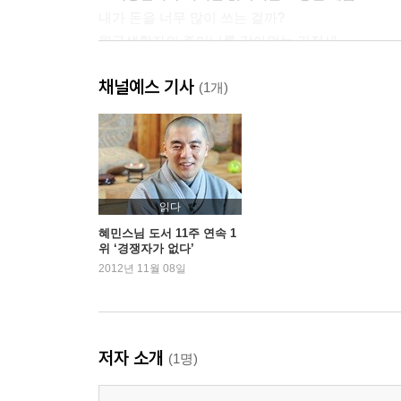
내가 돈을 너무 많이 쓰는 걸까?
월급생활자의 주머니를 갉아먹는 간접세
간접세, 대기업 회장님과 월급쟁이는 평등하다
채널예스 기사
연말정산, 13번째 월급이라는 착각
(1개)
왜 종부세는 사라졌나?
3. 8,000원으로 오른 점심 백반, 4,000원의 행방은?
월급 빼고 다 오르는 데는 이유가 있다
정부는 왜 물가상승을 방관할까?
읽다
우리나라의 물가는 적당할까?
혜민스님 도서 11주 연속 1
위 ‘경쟁자가 없다’
물가는 그대로라는데 가벼워지는 장바구니
2012년 11월 08일
인플레이션으로 인한 타격은 월급쟁이가 떠안는다
4. 한국의 대기업 보고서
‘대기업으로 이직하고 싶다’
저자 소개
(1명)
직장인은 시스템을 위해 봉사한다
부유한 집 부모님들만 안다는 ‘동기부여’의 힘