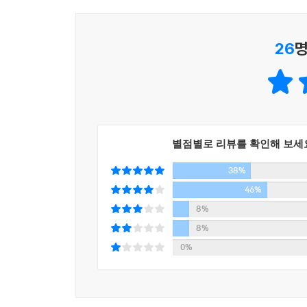
트에서부터 많게는 20퍼센트까지 거의 공짜로 돈을 
인플레이션, 저금리, 고환율정책, 주가부양, 은
작은 규모가 아니다. ---p.133장. 6장. ‘고객님 덕
10. 보험, 어려울 때 든든한 힘이 되어줄까
월급쟁이들의 희생을 바탕으로 한 정책이라는 사실, 
26
명
보험의 탄생
되다보니 거둬들이는 액수가 크다. 조세저항이 적은
얼마 전 삼성카드 광고는 사람들을 자극했다. 삼성의
계주는 왜 부자가 될까?
이 매력적인 계층에게 정부는 보이지 않는 빨대
만이 아니다. 삼성 계열사의 매출도 동반 상승한다.
설계사를 통한 친인척 저인망영업
거둬들인다. ‘증세’라는 말을 꺼내면 다음 선거에서
백화점과 연계하는 것은 다 그 때문이다. 요즘은 피
사업비의 기적
만 원으로 장을 봤는데 15,000원을 주고 장을 봐
드를 통한 마케팅은 그룹계열사 전체의 매출을 증대
해약하면 손해 본다는 보험, 과연 정당한 걸까?
다양한 방식으로 ‘빨대’를 들이대는지 그 현장을 구
그렇다면 어떤 보험에 가입하란 말인가?
---pp.164-165. 7장. ‘익숙한 외상, 신용카드가 주는 달콤
별점별로 리뷰를 확인해 보세
돈이 없어 초상 못 치르는 집이 있었나?
달면 삼키고 쓰면 뱉는다, 대기업과 금융회사의 직
보험은 많이 가입했지만 과연 보장받을 수 있을까?
38%
정부에 흠씬 두드려맞고 나면 기업들이 기다리고 있
등의 빨대를 꽂아 매출을 뽑아올린다. 이 책에는 
46%
11. 그 아파트는 누군가의 첫사랑이었다, 부동산학
길게 수익을 창출하는지, 돈을 맡기는 이자는 3%인
8%
내집마련, 은행과 공동구매하면 돼요
않고 가입시켜주면서 사고가 나면 묻고 따지는 보험
8%
은행, 부동산 가격 상승을 부채질하다
또 4장, ‘한국의 대기업 보고서’에서는 한국 경제
0%
거품이 꺼지기 시작하는 부동산시장
대기업 직원의 평균근속연수는 10년 전후로 짧
다주택자의 함정
피라미드를 유지한다. 이 책은 정부와 사회가 
정부의 몸 사리기, 저금리정책
대기업의 현실을 보여준다.