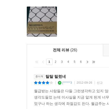
부동산을 바라보는 달라진 가치관
곧 빈집이 넘쳐날 세상
월급이 어떻게 털리는지 알면 보이나니, 그때 보이는
이 책은 비단 월급을 받는 직장인뿐 아니라 거
12. 졸업과 동시에 빚이 3,000만 원, 학자금대출
일깨워준다. 왜 많은 회사가 인센티브제도를 선호하
모두가 대학을 나오는 세상
캠퍼스 장사 등 직장인의 삶에 밀착해 여러 경제현
캠퍼스 장사를 하는 대학
퇴직금, 은퇴 후 많은 사람들이 실패하는 프랜차이
학생을 유인할 최고의 마케팅전략, 스펙장사
일으킬 수 있는 팁도 함께 제공한다. 직장인들이 더
청년실업을 양산하는 대학
볼 수 있도록 도와줄 것이다.
전체 리뷰
(26)
대학 나오면 나에게 이득이 있을까?
한국의 기형적인 학자금 대출 시장
1
2
3
4
5
6
대학은 얼마나 벌까?
대학에 대한 고정관념도 바뀌어야 한다
탈탈 털렸네
종이책
j******3
2012-09-26
신고
|
|
|
13. 퇴직하면 프랜차이즈?
월급보다 많이 버는 프랜차이즈라고요?
월급받는 사람들은 다들 그런생각하고 있지 않
계약은 갑인데…
생각도들었 는데 이사실을 지금 알게 된게 너무
사장님은 손해봐도 회사는 손해보지 않는다
었구나 하는 생각에 좌절감도 든다. 월급주는 