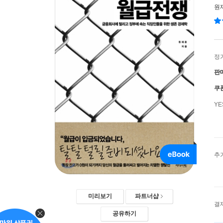
원
정
판
쿠
Y
추
미리보기
파트너샵
결
공유하기