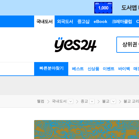
국내도서
외국도서
중고샵
eBook
크레마클럽
C
빠른분야찾기
베스트
신상품
이벤트
바이백
매
웰컴
국내도서
종교
불교
불교 교리/