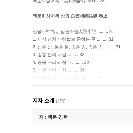
백운화상어록白雲和尙語錄 서序 / 23
백운화상어록 상권 白雲和尙語錄 卷上
신광사神光寺 입원소설入院小說 ......... 31
1. 세상 전체가 해탈로 통하는 문 ......... 31
2. 산은 산, 물은 물, 승은 승, 속은 속. ........ 31
3. 방장 안의 사람 ......... 32
4. 공을 자리로 삼다 ......... 33
5. 다섯 개비의 향 ......... 34
6. 예배는 해서 무엇 하는가 ......... 35
흥성사興聖寺 입원소설入院小說 ......... 39
1. 현재 있는 그대로 ......... 39
저자 소개
2. 몸이 없어야 크다 ......... 40
(2명)
3. 색과 소리와 언어를 떠나지 마라 ......... 41
4. 무엇이라 불러야 할까 ......... 43
저 :
백운 경한
5. 너 스스로 깨달아라, 나는 너만 못하다 ......... 45
6. 그것이 추우면 온 천하대지가 춥다 ......... 47