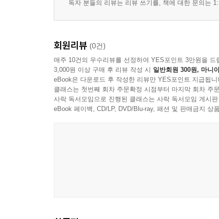
독자 분들의 리뷰는 리뷰 쓰기를, 책에 대한 문의는 1:
41. 예전 그대로 ......... 87
42. 행각行脚이란 ......... 88
43. 취모검을 들듯이 ......... 89
44. 정혼과 불성이 같은가, 다른가 ......... 90
회원리뷰
(0건)
45. 세존의 삼매를 가섭은 알지 못하였고 가섭의 삼매를 세존
매주 10건의 우수리뷰를 선정하여 YES포인트 3만원을 드
46. 경전을 꿰뚫어 보는 눈 ......... 92
3,000원 이상 구매 후 리뷰 작성 시
일반회원 300원, 마니아
eBook은 다운로드 후 작성한 리뷰만 YES포인트 지급됩니
47. 하나의 그 무엇 ......... 93
클래스는 첫번째 회차 주문확정 시점부터 마지막 회차 주문
48. 정오에 삼경을 알리는 종 ......... 94
사락 독서모임으로 진행된 클래스는 사락 독서모임 게시판
49. 대장경은 어디에서 온 것인가 ......... 95
eBook 페이백, CD/LP, DVD/Blu-ray, 패션 및 판매금
50. 무엇을 부처라 할 것이며 무엇을 조사라 할 것인가 ....
51. 무심無心의 공덕 ......... 97
52. 모두 적정寂靜하므로 삼매는 아니다 ......... 99
53. 일정한 법이 없다 ......... 101
54. 도를 배우지 않는다면 물 한 방울도 소비할 자격이 없다.
55. 금강반야바라밀경 ......... 103
56. 무쇠와 같은 사람 ......... 105
57. 하안거를 맺으면서 ......... 106