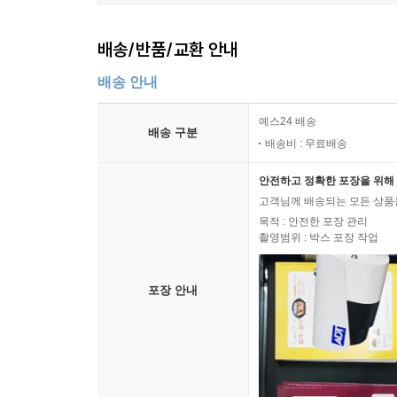
나옹 화상의 삼구와 삼전어에 대한 풀이 懶翁和尙三句與三轉
나도 모르는 결에 붓을 들어 쓸데없는~ 因?不覺葛藤如許示
배송/반품/교환 안내
망승을 보내며 送亡僧 ......... 141
배송 안내
기함起? ......... 142
하화下火 ......... 143
예스24 배송
배송 구분
홍무 경술년 9월 15일에 내교(佛敎)의 공부 방편을~ 洪武
배송비 : 무료배송
주 / 147
안전하고 정확한 포장을 위해 
고객님께 배송되는 모든 상품을
목적 : 안전한 포장 관리
백운화상어록 하권 白雲和尙語錄 卷下
촬영범위 : 박스 포장 작업
지정 신묘년 5월 17일에 백운 선사가~ 至正辛卯五月十七日
포장 안내
백운 선사가 계사년 정월 17일에 하무산~ 師於癸巳正月十七
지정 갑오년 6월 초나흗날에 법안 선인이~ 至正甲午六月初四
신묘년에 지공 화상에게 올린 송 辛卯年上指空和尙頌 .....
갑오년 3월 모일에 안국사에서 지공~ 甲午三月日 在安國寺 
다시 12수의 송을 지어 뜻을 보이시다 又作十二頌呈似 ....