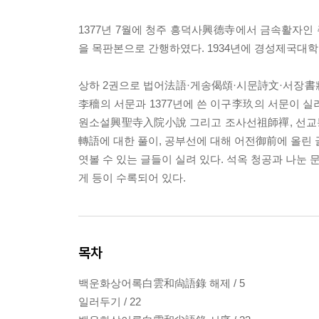
1377년 7월에 청주 흥덕사興德寺에서 금속활자인
을 목판본으로 간행하였다. 1934년에 경성제국대학
상하 2권으로 법어法語·게송偈頌·시문詩文·서장書狀
李穡의 서문과 1377년에 쓴 이구李玖의 서문이 
원소설興聖寺入院小說 그리고 조사선祖師禪, 선교통
轉語에 대한 풀이, 공부선에 대해 어전御前에 올린 
엿볼 수 있는 글들이 실려 있다. 석옥 청공과 나눈 
게 등이 수록되어 있다.
목차
백운화상어록白雲和尙語錄 해제 / 5
일러두기 / 22