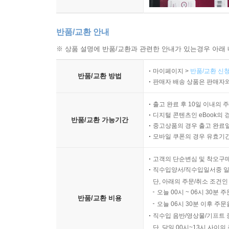
정유년 9월 모일에 선지에 답하여 서신을 올리다 丁西九月日
을사년 8월 모일에 신광사 주지를 사양하는~ 乙巳八月日 神
반품/교환 안내
기유년 정월 모일에 고산암에 우거할 때~ 己西正月日 寓孤山
산속에 살며 居山 ......... 238
※ 상품 설명에 반품/교환과 관련한 안내가 있는경우 아래 
백운이라는 별호를 지어 주심에 감사하며 謝道號白雲 .....
마이페이지 >
반품/교환 신청
금강산으로 들어가는 나옹 화상에게 부침 寄懶翁和尙入金剛山
반품/교환 방법
판매자 배송 상품은 판매자와
사대 화상에게 思大和尙 ......... 245
낙가산으로 향하는 이를 전송하며 送人洛迦山 .........
출고 완료 후 10일 이내의 
마을을 떠나 산으로 돌아오며 出州廻山 ......... 247
디지털 콘텐츠인 eBook의 
반품/교환 가능기간
중고상품의 경우 출고 완료일
뜻을 읊다 言志 ......... 248
모바일 쿠폰의 경우 유효기간(
신광 장로에게 준 구호 與神光長老口號 ......... 249
금강산 내산의 석불상 金剛山內山石佛相 ......... 250
고객의 단순변심 및 착오구
학인에게 示僧 ......... 251
직수입양서/직수입일서중 일
망인을 애도하다 悼亡人 ......... 252
단, 아래의 주문/취소 조건인
오늘 00시 ~ 06시 30분 
재상【연안부사】 정설의 시운을 따라 화답함 答鄭?宰臣詩
반품/교환 비용
오늘 06시 30분 이후 주문
법을 청함에 오언시로 다시 화답하다 復答請法以五言示之 ..
직수입 음반/영상물/기프트 
서해 관풍사觀風使 권거중에게 답함 答西海權觀風【居中】 .
단, 당일 00시~13시 사이