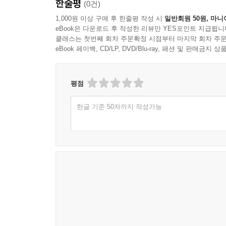
한줄평
58. 출가란 무엇인가 ......... 107
(0건)
59. 원래부터 옛날 그대로의 자기 ......... 109
1,000원 이상 구매 후 한줄평 작성 시
일반회원 50원, 마니
60. 자기 마음속으로부터 ......... 110
eBook은 다운로드 후 작성한 리뷰만 YES포인트 지급됩니
클래스는 첫번째 회차 주문확정 시점부터 마지막 회차 주문
61. 마음 그대로가 곧 부처 ......... 112
eBook 페이백, CD/LP, DVD/Blu-ray, 패션 및 판매금
62. 진실한 참학參…學이란 ......... 113
63. 행각行脚이란 ......... 115
64. 지말枝末을 좇지 마라 ......... 116
평점
65. 공에 떨어지지 않을까 의심하지 말고, 공에 떨어지는 것 
66. 무위無爲의 실상實相 ......... 118
한글 기준 50자까지 작성가능
67. 세존께서 꽃을 들어 보이신 뜻 ......... 120
68. 배고프면 밥 먹고 졸리면 자노라 ......... 120
69. 실천 수행의 가치 ......... 122
70. 온종일 말하였지만 한마디도 말한 적이 없다 ........
71. 안의 마음과 밖의 경계 ......... 124
조사선祖師禪 ......... 126
선과 교를 아울러 논함 禪敎通論 ......... 131
운문 삼구에 대한 풀이 雲門三句釋 ......... 134
대양 삼구에 대한 풀이 大陽三句釋 ......... 135