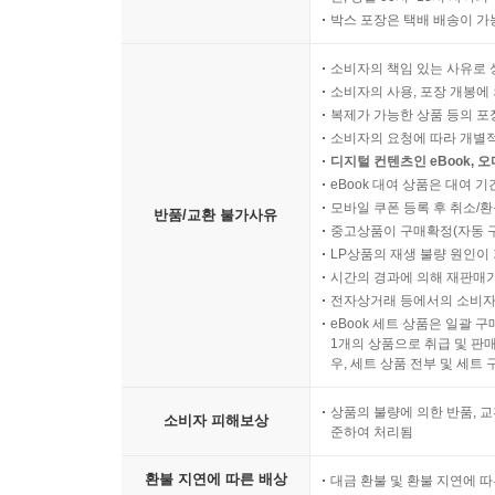
예원 선교도총통 찬영에게 올림 上芮院禪敎都摠統【璨英】 .
박스 포장은 택배 배송이 가
을사년 6월 신광사로 들어가며 나옹대 시에~ 乙巳六月入神
사위의송四威儀頌 ......... 259
소비자의 책임 있는 사유로 
소비자의 사용, 포장 개봉에 
무심가無心歌 ......... 260
복제가 가능한 상품 등의 포장을 
태고 화상에게 부치는 편지 寄大古和尙書 ......... 26
소비자의 요청에 따라 개별
정승 윤환에게 올리는 편지 上尹政承書【桓】 .........
디지털 컨텐츠인 eBook, 
군수軍須(軍需) 담당 재신 이구에게 올리는 편지 上軍須李宰
eBook 대여 상품은 대여 기
모바일 쿠폰 등록 후 취소/환
재신 인안에게 올리는 편지 上印宰臣【安】書 .........
반품/교환 불가사유
중고상품이 구매확정(자동 
다시 편지를 올림 又書 ......... 268
LP상품의 재생 불량 원인이 기
신광사 총장로께서 보내온 부채에 답하는 편지 答神光聰長老
시간의 경과에 의해 재판매가
신광사 장로가 『능엄경』을 구함에 답하는 편지 答神光長老
전자상거래 등에서의 소비자
eBook 세트 상품은 일괄 
예원 선교총통 찬영에게 답하는 편지 答芮院禪敎摠統【璨英】
1개의 상품으로 취급 및 판매
신광사 장로 축탄에게 올린 편지 上神光長老【竺坦】書 ...
우, 세트 상품 전부 및 세트
선 선인에게 주는 편지 示禪禪人書 ......... 279
상품의 불량에 의한 반품, 교
요선 선인에게 부치는 편지 寄示了禪禪人書 ......... 2
소비자 피해보상
준하여 처리됨
희심 사주에게 보내는 편지 示希?社主書 ......... 283
승통 공선에게 부치는 편지 寄【公宣】僧統書 .........
환불 지연에 따른 배상
대금 환불 및 환불 지연에 