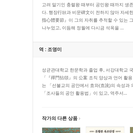
고려 말기인 충렬왕 때부터 공민왕 때까지 생
7. 같은가, 다른가 ......... 48
다. 행장行狀과 비문碑文이 전하지 않아 자세
8. 이승二乘은 진실하지 않다 ......... 51
指心體要節』이 그의 자취를 추적할 수 있는 
9. 제호醍?와 독약 ......... 52
나누었고, 이듬해 정월에 다시금 석옥을 ...
10. 향상하는 근본적인 한마디 ......... 53
11. 어떤 성인도 전하지 못한다 ......... 54
12. 봄은 어디에 있는가 ......... 56
역 :
조영미
13. 불은佛恩에 보답한다는 의미 ......... 57
14. 평소 가지고 있는 뜻을 등지지 마라 ......... 58
15. 벙어리가 법을 설하고 귀머거리가 듣네 ......... 5
성균관대학교 한문학과 졸업 후, 서강대학교 
16. 깨달음의 실마리 ......... 61
「『禪門拈頌』의 公案 조직 양상과 언어 활용
17. 무엇을 천당이라 하고, 무엇을 지옥이라 하겠는가 ....
는 「선불교의 공안에서 효와(효訛)의 속성과 
18. 큰 바다는 작은 물줄기도 사양치 않는다 ......... 6
「조사들의 공안 활용법」이 있고, 역주서...
19. 밑 빠진 그릇을 늘어놓으리라 ......... 65
20. 허공에 핀 꽃 ......... 66
21. 어찌 제도할 중생이 없겠는가 ......... 67
작가의 다른 상품
22. 순임금의 덕과 요임금의 인을 알아 무엇 하랴 .......
23. 가고 오는 법이란 없다 ......... 68