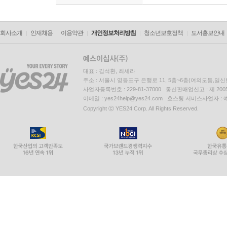
내불당의 감주 천호 장로에게 부치는 편지 寄內佛堂監主長老
제자 대선사 자원에게 부치는 편지 寄第子大禪師【資遠】書 .
이 상공에게 부치는 편지 示李相公書 ......... 294
회사소개
인재채용
이용약관
개인정보처리방침
청소년보호정책
도서홍보안내
나도 모르는 결에 붓을 들어 몇 마디 말을 ~ 因?不覺葛藤如
해주의 목백에게 示海州牧伯 ......... 300
임종게臨終偈 ......... 302
대표 : 김석환, 최세라
주소 : 서울시 영등포구 은행로 11, 5층~6층(여의도동,일신
간기刊記 ......... 303
사업자등록번호 : 229-81-37000 통신판매업신고 : 제 200
이메일 : yes24help@yes24.com 호스팅 서비스사업자 :
주 / 304
Copyright ⓒ YES24 Corp. All Rights Reserved.
역자 후기 / 333
찾아보기 / 336