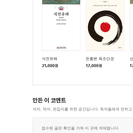
24. 무엇을 보고 무엇을 들었는가 ......... 69
25. 곧바로 가리킨 마음 ......... 70
26. 나라면 이렇게 말했을 것이다 ......... 72
27. 시절이 평온하면 태평가 부를 일도 없다 ......... 7
28. 무위無爲의 교화 ......... 75
29. 봄이 되면 ......... 76
30. 여름이 되면 ......... 77
31. 가을이 되면 ......... 78
석전유해
돈황본 육조단경
21,000
원
17,000
원
1
32. 공자의 효와 석가의 효 ......... 78
33. 학 다리는 길고 오리 다리는 짧다 ......... 80
34. 하나의 할 ......... 80
35. 한 글자도 설한 적이 없다 ......... 81
36. 정도正道란 무엇인가 ......... 82
만든 이 코멘트
37. 시절인연 ......... 83
저자, 역자, 편집자를 위한 공간입니다. 독자들에게 전하고
38. 구름에 둘러싸이지 않은 산은 없다 ......... 84
39. 본래면목이란 무엇인가 ......... 85
40. 네 가지 비방 ......... 86
접수된 글은 확인을 거쳐 이 곳에 게재됩니다.