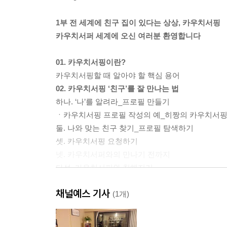
1부 전 세계에 친구 집이 있다는 상상, 카우치서핑
카우치서퍼 세계에 오신 여러분 환영합니다
01. 카우치서핑이란?
카우치서핑할 때 알아야 할 핵심 용어
02. 카우치서핑 ‘친구’를 잘 만나는 법
하나. ‘나’를 알려라_프로필 만들기
ㆍ카우치서핑 프로필 작성의 예_히짱의 카우치서핑
둘. 나와 맞는 친구 찾기_프로필 탐색하기
셋. 카우치서핑 요청하기
넷. 카우치서퍼와의 만나기 전까지
다섯. 카우치서퍼와 친해지기
ㆍ카우치서핑 요청문 작성의 예_헝가리 카우치서퍼
채널예스 기사
03. 카우치서퍼와 헤어짐, 또 다른 시작
(1개)
멋진 카우치서퍼 되는 법
ㆍ꼭 얻어 자는 것만이 카우치서핑이 아니다_카우치