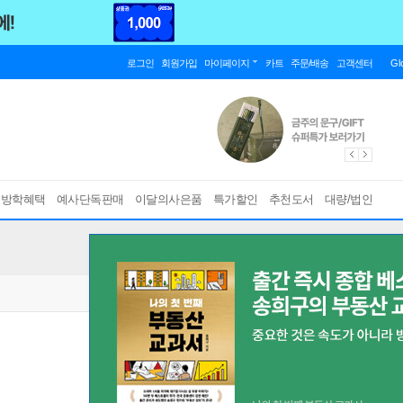
로그인
회원가입
마이페이지
카트
주문/배송
고객센터
Gl
름방학혜택
예사단독판매
이달의사은품
특가할인
추천도서
대량/법인