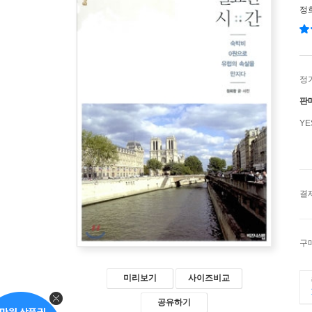
정
정
판
Y
결
구
미리보기
사이즈비교
공유하기