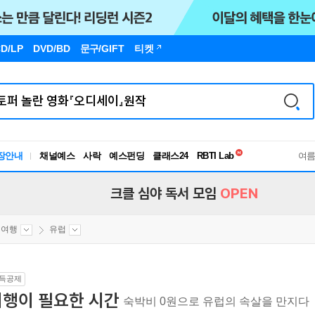
D/LP
DVD/BD
문구
/GIFT
티켓
독서유형검사
RBTI Lab
장안내
채널예스
사락
예스펀딩
클래스24
여
독서유형검사
크클 심야 독서 모임
OPEN
외여행
유럽
득공제
여행이 필요한 시간
숙박비 0원으로 유럽의 속살을 만지다