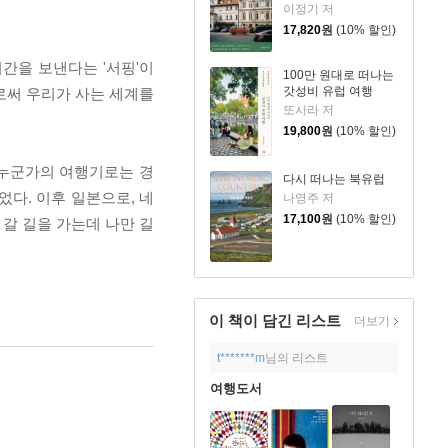
이정기 저
17,820
원
(10% 할인)
시간을 보낸다는 '서핑'이
100만 원대로 떠나는
갓성비 유럽 여행
로써 우리가 사는 세계를
또사라 저
19,800
원
(10% 할인)
. 누군가의 여행기로는 경
다시 떠나는 북유럽
다. 이후 일본으로, 네
나영주 저
17,100
원
(10% 할인)
갈 길을 가는데 나만 길
이 책이 담긴
리스트
더보기
t*******m
님의 리스트
여행도서