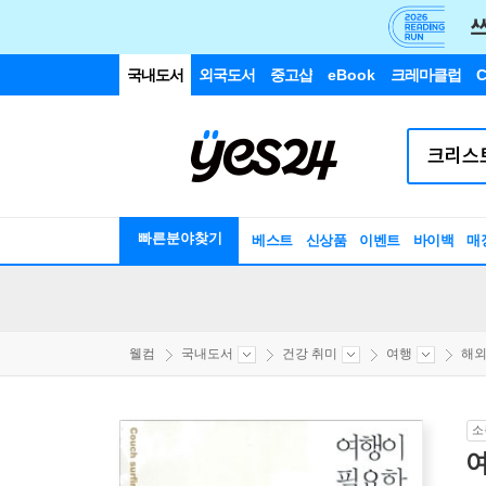
국내도서
외국도서
중고샵
eBook
크레마클럽
C
빠른분야찾기
베스트
신상품
이벤트
바이백
매
웰컴
국내도서
건강 취미
여행
해
소