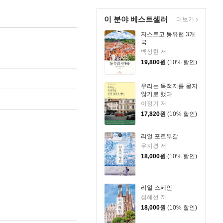
이 분야 베스트셀러
더보기
저스트고 동유럽 3개
국
백상현 저
19,800
원
(10% 할인)
우리는 목적지를 묻지
않기로 했다
이정기 저
17,820
원
(10% 할인)
리얼 포르투갈
우지경 저
18,000
원
(10% 할인)
리얼 스페인
성혜선 저
18,000
원
(10% 할인)