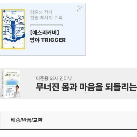
김은성 작가
친필 메시지 수록
---------------
[예스리커버]
빵야 TRIGGER
배송/반품/교환