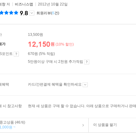
희창
저
비즈니스맵
2012년 10월 22일
9.8
회원리뷰(
6
건)
가
13,500원
12,150
원
매가
(10% 할인)
ES포인트
670원 (5% 적립)
5만원이상 구매 시 2천원 추가적립
제혜택
카드/간편결제 혜택을 확인하세요
매 시 참고사항
현재 새 상품은 구매 할 수 없습니다. 아래 상품으로 구매하거나 판매
중고상품 (46개)
이 상품을 팔기
1,000원 ~