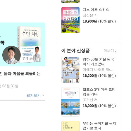
디스 이즈 스위스
심상은 저
18,900
원
(10% 할인)
이 분야 신상품
더보기
영하 50도 겨울 왕국
까지 가보았다
마에다 나오코 저/위정훈 역
무너진 몸과 마음을 되돌리는
16,200
원
(10% 할인)
년 08월 31일
알프스 3대 미봉 트레
킹을 가다
펼쳐보기
조기선 저
18,000
원
(10% 할인)
우리는 목적지를 묻지
않기로 했다