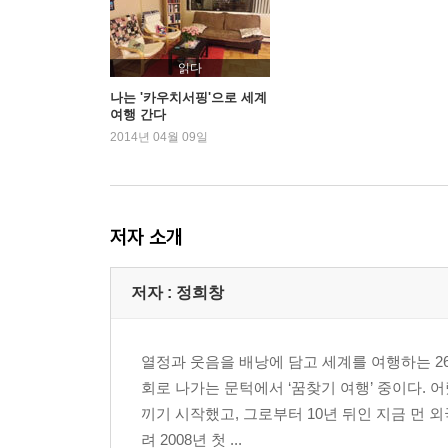
04. Q & A
2부 좌충우돌 친구되기 in 카우치서핑
읽다
노르웨이
나는 '카우치서핑'으로 세계
여행 간다
01. 트롬쇠, 미켈-괜찮아, 항상 좋은 모습이 아니어
2014년 04월 09일
몬테네그로
02. 수토모레, 네만야-속단은 금물!
크로아티아
03. 자그렙, 다보르-향내 나는 사람
저자 소개
벨기에
04. 브뤼헤, 마리끄와 베르트-살아보고 결혼하기
저자 : 정희창
헝가리
05. 세게드, 니키와 규리-나도, 사랑이…… 하고 싶
리투아니아
열정과 웃음을 배낭에 담고 세계를 여행하는 2
06. 빌뉴스, 달리우스와 아르민-다르기에 존중하는
회로 나가는 문턱에서 ‘꿈찾기 여행’ 중이다.
세르비아
끼기 시작했고, 그로부터 10년 뒤인 지금 먼 
07. 베오그라드, 얀코비치-때로는 어쩔 수 없는
려 2008년 첫 ...