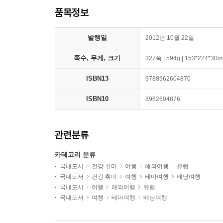
품목정보
발행일
2012년 10월 22일
쪽수, 무게, 크기
327쪽 | 594g | 153*224*30
ISBN13
9788962604870
ISBN10
8962604876
관련분류
카테고리 분류
국내도서
건강 취미
여행
해외여행
유럽
국내도서
건강 취미
여행
테마여행
배낭여행
국내도서
여행
해외여행
유럽
국내도서
여행
테마여행
배낭여행