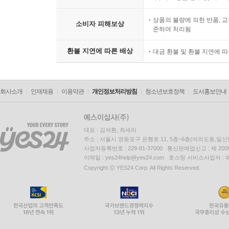
상품의 불량에 의한 반품, 교
소비자 피해보상
준하여 처리됨
환불 지연에 따른 배상
대금 환불 및 환불 지연에 
회사소개
인재채용
이용약관
개인정보처리방침
청소년보호정책
도서홍보안내
대표 : 김석환, 최세라
주소 : 서울시 영등포구 은행로 11, 5층~6층(여의도동,일신
사업자등록번호 : 229-81-37000 통신판매업신고 : 제 200
이메일 : yes24help@yes24.com 호스팅 서비스사업자 :
Copyright ⓒ YES24 Corp. All Rights Reserved.