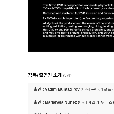
감독/출연진 소개
(9명)
출연 :
Vadim Muntagirov
(바딤 문타기로프)
출연 :
Marianela Nunez
(마리아넬라 누네즈)