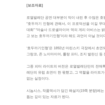
[보조자료]
로열발레단 공연 대부분이 막이 내린 후 수많은 호평을 
“호두까기 인형에 관해서, 이 프로덕션을 이길 무
대화” “마술사 드로셀마이어 역의 게리 아비스는 
고 보는 호두까기인형’이라 해도 과언이 아닐 것이다
‘호두까기인형’은 1892년 마린스키 극장에서 초
그랑코, 존 노이마이어, 롤랑 프티, 조지 발란신 
그중 피터 라이트의 버전은 로열발레단만의 전매특허
레단의 유럽 초연이 한 몫했고, 그 역할을 라이트가
없는 실정이다.
시놉시스, 작품역사가 담긴 해설지(19쪽 분량)에
돕는 깊이 있는 자료가 된다.