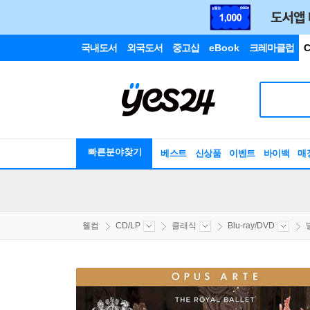
국내도서
외국도서
중고샵
eBook
크레마클럽
C
빠른분야찾기
베스트
신상품
이벤트
바이백
매
웰컴
CD/LP
클래식
Blu-ray/DVD