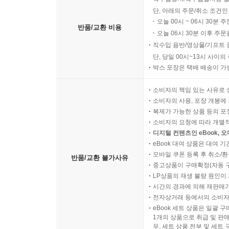
단, 아래의 주문/취소 조건인
오늘 00시 ~ 06시 30분 
반품/교환 비용
오늘 06시 30분 이후 주문
직수입 음반/영상물/기프트 
단, 당일 00시~13시 사이
박스 포장은 택배 배송이 가
소비자의 책임 있는 사유로 
소비자의 사용, 포장 개봉에 
복제가 가능한 상품 등의 포장을 
소비자의 요청에 따라 개별
디지털 컨텐츠인 eBook, 
eBook 대여 상품은 대여 기
모바일 쿠폰 등록 후 취소/환
반품/교환 불가사유
중고상품이 구매확정(자동 
LP상품의 재생 불량 원인이 기
시간의 경과에 의해 재판매가
전자상거래 등에서의 소비자
eBook 세트 상품은 일괄 
1개의 상품으로 취급 및 판매
우, 세트 상품 전부 및 세트