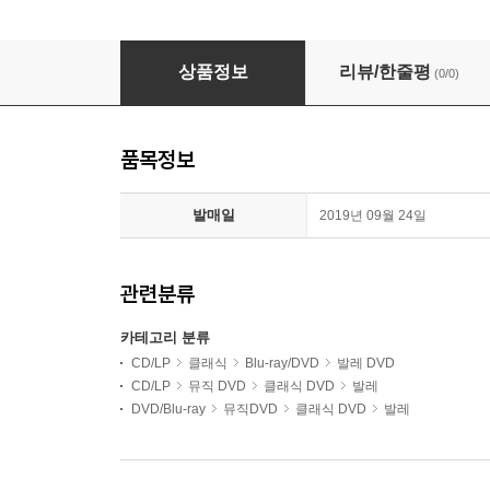
Barry Wordsworth 차이코프스키: '호두까기 인형' 
상품정보
리뷰/한줄평
(0/0)
품목정보
발매일
2019년 09월 24일
관련분류
카테고리 분류
CD/LP
클래식
Blu-ray/DVD
발레 DVD
CD/LP
뮤직 DVD
클래식 DVD
발레
DVD/Blu-ray
뮤직DVD
클래식 DVD
발레