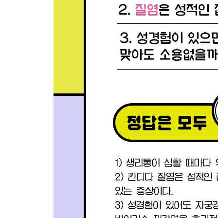
월경 중 성관계
2장. 월경
월경에 대하여
월경양
생리통
생리통으로 너무나 괴롭다면
월경전증후군
월경과 여드름
3장. 난소와 자궁
내 나이와 난소 나이
난자동결
다낭성난소증후군
자궁내막증
자궁근종
자궁선근증