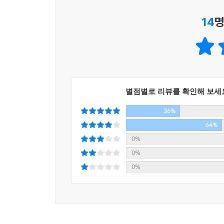
알아두면 건강에 좋은 부인과 지식
--- p.211
14
명
1) 생리통이 심할 때마다 약을 먹으면 정말 내성이 
2) 피임약은 피임할 때만 먹는 것일까?
3) 성관계 후에 피가 나는데, 괜찮은 걸까?
4) 질염은 성적인 접촉만으로 생기는 걸까?
5) 성경험이 있으면 자궁경부암 예방백신 맞아도 
별점별로 리뷰를 확인해 보세
36%
정답은 모두 ‘아니오’이다. 의외로 많이들 잘못 알고
64%
따라서 저자는 20·30세대 여성들이 알면 유용할
0%
통해 이야기한다. 온라인과 구전으로 잘못 알려진
0%
밝힌다. 특히 소문이 무성한 피임과 자궁경부암 관
0%
그 밖에도 생리컵을 쓸 때 주의해야 할 점, 생리
일상생활에서 알면 유익한 정보도 가득 담았다. 특
아닌지 간단하게 확인해볼 수 있다.