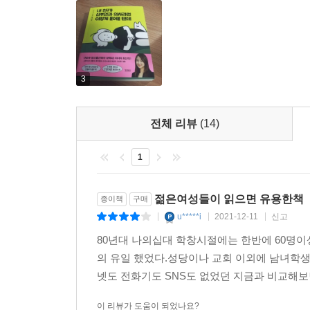
저자는 국내 산부인과 의사로 MBC, SBS, JTBC
재미있게 전한 바 있으며 특히 월경양이 불과 요
돌아다니기도 한다. CBS 세바시(세상을 바꾸는 시간
모으기도 했다.
3
전체 리뷰
(14)
1
젊은여성들이 읽으면 유용한책
종이책
구매
u*****i
2021-12-11
신고
|
|
|
80년대 나의십대 학창시절에는 한반에 60명
의 유일 했었다.성당이나 교회 이외에 남녀학
넷도 전화기도 SNS도 없었던 지금과 비교해보
이 리뷰가 도움이 되었나요?