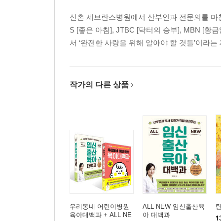
신촌 세브란스병원에서 산부인과 전문의를 마친 뒤
S [좋은 아침], JTBC [닥터의 승부], MBN [
서 ‘완전한 사랑을 위해 알아야 할 것들’이라
작가의 다른 상품
우리동네 어린이병원
ALL NEW 임신출산육
육아대백과 + ALL NE
아 대백과
1