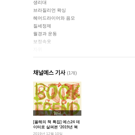
생리대
브라질리언 왁싱
헤어드라이어와 음모
질세정제
월경과 운동
보정속옷
자위
[1부] 왜 이런 증상이 나타나는 거지?
채널예스 기사
(1개)
월경을 안 해요
월경기간이 아닌데 자꾸 피가 나요
성관계 후 피가 나요
체중이 갑자기 늘고 월경불순이 생겼어요
체중이 갑자기 줄고 월경불순이 생겼어요
읽다
거기가 간지러워요
[올해의 책 특집] 예스24 데
이터로 살펴본 ‘2019년 북
거기가 너무 따가워요
트렌드’
2019년 12월 10일