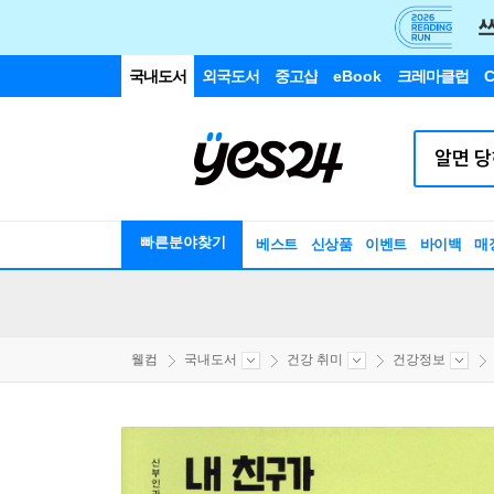
국내도서
외국도서
중고샵
eBook
크레마클럽
C
빠른분야찾기
베스트
신상품
이벤트
바이백
매
웰컴
국내도서
건강 취미
건강정보