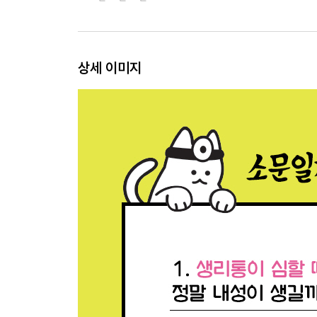
거기가 욱신거리고 부어올랐어요
거기에서 너무 냄새가 나요
냉이 많아졌어요
화장실에 너무 자주 가요
상세 이미지
[2부] 더 자세히 알고 싶다면?
1장. 피임
피임에 대하여
콘돔
피임약
응급피임약
피임주사
루프
루프에 대한 소문과 사실
임플라논
월경 주기법
질외사정