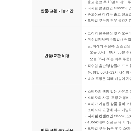
출고 완료 후 10일 이내의 
디지털 콘텐츠인 eBook의 
반품/교환 가능기간
중고상품의 경우 출고 완료일
모바일 쿠폰의 경우 유효기간(
고객의 단순변심 및 착오구
직수입양서/직수입일서중 일
단, 아래의 주문/취소 조건인
오늘 00시 ~ 06시 30분 
반품/교환 비용
오늘 06시 30분 이후 주문
직수입 음반/영상물/기프트 
단, 당일 00시~13시 사이
박스 포장은 택배 배송이 가
소비자의 책임 있는 사유로 
소비자의 사용, 포장 개봉에 
복제가 가능한 상품 등의 포장을 
소비자의 요청에 따라 개별
디지털 컨텐츠인 eBook, 
eBook 대여 상품은 대여 기
모바일 쿠폰 등록 후 취소/환
반품/교환 불가사유