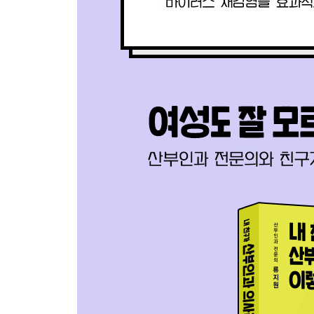
자궁기형
4장. 성병
클라미디아
음부사마귀(곤지름)
질염
트리코모나스 질염
세균성 질염
칸디다 질염
성기헤르페스
매독
사면발니
옴
[3부] 산부인과 의사가 말하는 산부인과 이야기
산부인과에서 하는 질문