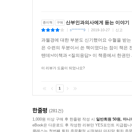
산부인과의사에게 듣는 이야기
종이책
구매
s********9
2019-10-27
신고
|
|
|
과월경에 대한 부분도 신기했어요 수혈을 받
은 수련의 두분이서 쓴 책이였다는 점이 책은 
텐데>/이책과 <질의응답> 이 책중에서 한권만
이 리뷰가 도움이 되었나요?
1
한줄평
(281건)
1,000원 이상 구매 후 한줄평 작성 시
일반회원 50원, 마니
eBook은 다운로드 후 작성한 리뷰만 YES포인트 지급됩니
클래스는 첫번째 회차 주문확정 시점부터 마지막 회차 주문