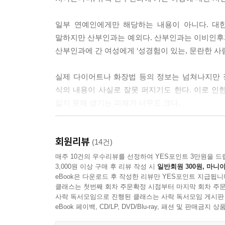
자궁근종을 꼭 치료해야 하는 정확한 크기 기준은 
일부 연예인에게만 해당하는 내용이 아니다. 대
(방광 압박으로 인한 빈뇨감, 허리 통증) 이외에도
말하지만 산부인과는 예외다. 산부인과는 이비인후과
필요가 있다.
산부인과에 간 여성에게 ‘성경험이 있는, 문란한 사
--- p.149~150
실제 다이어트나 화장법 등의 정보는 넘쳐나지만 정
관절에 염증이 생기면 관절염, 피부에 염증이 생기면
식의 내용이 사실로 잘못 퍼지기도 한다. 이로 인
생긴 염증들과 달리, 질염은 유독 부끄럽게 여기고
알지 못해 생기는 피해가 너무도 크다.
과연 모든 질염이 성적 접촉 때문에 생기는 것일까?
--- p.166
아랫배 통증을 지속적으로 느꼈지만 부인과 진료를
회원리뷰
주사로 착각해 자궁경부 세포진細胞診, Cytodia
(14건)
단 한사람과의 성관계를 통해서도 고위험군의 인유두
검사)에서 이상소견이 나왔는데도 한참 뒤에 병원
매주 10건의 우수리뷰를 선정하여 YES포인트 3만원을 드
는데 성관계 후 비정상적인 질출혈이 있었고, 검사
3,000원 이상 구매 후 리뷰 작성 시
일반회원 300원, 마니아
진료를 좀 더 빨리 받았다면 이런 문제를 충분히
--- p.206
eBook은 다운로드 후 작성한 리뷰만 YES포인트 지급됩니
산부인과를 웬만해선 찾고 싶지 않아 한다.
클래스는 첫번째 회차 주문확정 시점부터 마지막 회차 주문
_프롤로그 중에서
사락 독서모임으로 진행된 클래스는 사락 독서모임 게시판
특히 성관계를 하면 소음순 색과 크기가 변한다는 오
eBook 페이백, CD/LP, DVD/Blu-ray, 패션 및 판매금
기 이후 자연스럽게 변하는 호르몬의 영향 때문이다.
“소문일까? 사실일까?”