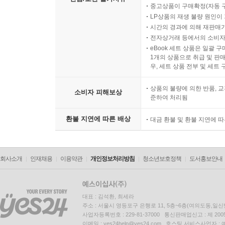
중고상품이 구매확정(자동 
LP상품의 재생 불량 원인이 기
시간의 경과에 의해 재판매가
전자상거래 등에서의 소비자
eBook 세트 상품은 일괄 
1개의 상품으로 취급 및 판매
우, 세트 상품 전부 및 세트
상품의 불량에 의한 반품, 교
소비자 피해보상
준하여 처리됨
환불 지연에 따른 배상
대금 환불 및 환불 지연에 
회사소개
인재채용
이용약관
개인정보처리방침
청소년보호정책
도서홍보안내
대표 : 김석환, 최세라
주소 : 서울시 영등포구 은행로 11, 5층~6층(여의도동,일신
사업자등록번호 : 229-81-37000 통신판매업신고 : 제 200
이메일 : yes24help@yes24.com 호스팅 서비스사업자 :