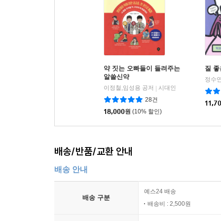
약 짓는 오빠들이 들려주는
질 좋
알쓸신약
정수연
이정철,임성용 공저
시대인
|
28건
11,7
18,000
원
(10% 할인)
배송/반품/교환 안내
배송 안내
예스24 배송
배송 구분
배송비 : 2,500원