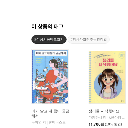
이 상품의 태그
#여성의몸바로알기
#의사가알려주는건강법
아기 말고 내 몸이 궁금
생리를 시작했어요
해서
다카하시 레나,천아영 감수/송소정 역
우아영 저
휴머니스트
|
11,700
원
(10% 할인)