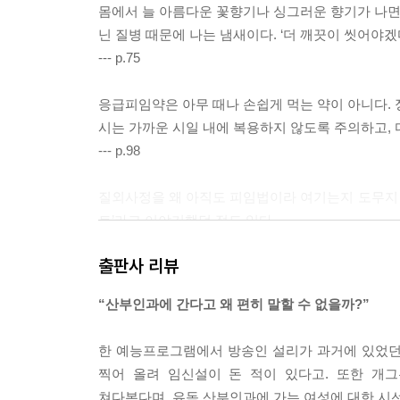
몸에서 늘 아름다운 꽃향기나 싱그러운 향기가 나면 
닌 질병 때문에 나는 냄새이다. ‘더 깨끗이 씻어야겠
--- p.75
응급피임약은 아무 때나 손쉽게 먹는 약이 아니다. 정
시는 가까운 시일 내에 복용하지 않도록 주의하고, 
--- p.98
질외사정을 왜 아직도 피임법이라 여기는지 도무지 
트’라고 이야기했던 적도 있다.
--- p.115
출판사 리뷰
혹자는 월경 전에 몸과 마음이 힘들고 기분이 예민
“산부인과에 간다고 왜 편히 말할 수 없을까?”
변화를 경험하는 당사자는 생각 이상의 큰 고통을 
“마음을 넓게 먹어라” “아름다운 생각, 긍정적인 
한 예능프로그램에서 방송인 설리가 과거에 있었던
나면 단순히 마음을 바꿔 먹는 것으로 이를 해소하려
찍어 올려 임신설이 돈 적이 있다고. 또한 개
--- p.128
쳐다본다며, 유독 산부인과에 가는 여성에 대한 시선