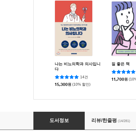
나는 비뇨의학과 의사입니
질 좋은 책
다
14건
11,700
원
(10
15,300
원
(10% 할인)
내 친구가 산부인과 의사라면 이렇게 물어볼 텐
도서정보
리뷰/한줄평
(14/281)