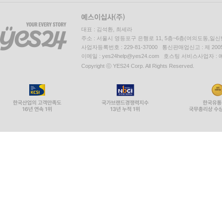
대표 : 김석환, 최세라
주소 : 서울시 영등포구 은행로 11, 5층~6층(여의도동,일신
사업자등록번호 : 229-81-37000 통신판매업신고 : 제 200
이메일 : yes24help@yes24.com 호스팅 서비스사업자 :
Copyright ⓒ YES24 Corp. All Rights Reserved.