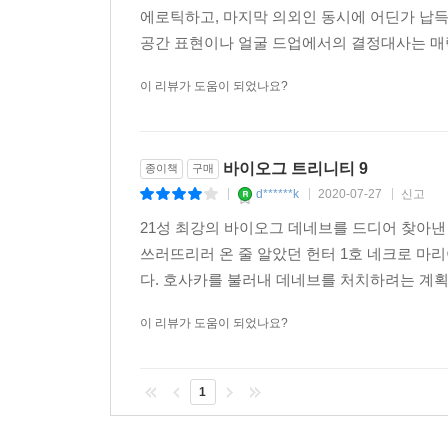
에로틱하고, 마지막 의외인 동시에 어딘가 납득
공간 표현이나 얼굴 드업에서의 결정대사는 매력
이 리뷰가 도움이 되었나요?
바이오그 트리니티 9
종이책
구매
d******k
2020-07-27
신고
|
|
|
21성 최강의 바이오그 데네브를 드디어 찾아
쓰러뜨리러 온 줄 알았던 헌터 1호 네크로 
다. 호사카를 불러내 데네브를 처치하려는 계획
이 리뷰가 도움이 되었나요?
1