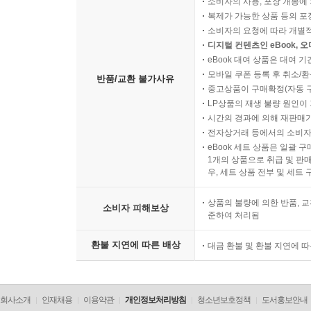
소비자의 사용, 포장 개봉에 
복제가 가능한 상품 등의 포장을 
소비자의 요청에 따라 개별
디지털 컨텐츠인 eBook, 
eBook 대여 상품은 대여 기
모바일 쿠폰 등록 후 취소/환
반품/교환 불가사유
중고상품이 구매확정(자동 
LP상품의 재생 불량 원인이 기
시간의 경과에 의해 재판매가
전자상거래 등에서의 소비자
eBook 세트 상품은 일괄 
1개의 상품으로 취급 및 판매
우, 세트 상품 전부 및 세트
상품의 불량에 의한 반품, 교
소비자 피해보상
준하여 처리됨
환불 지연에 따른 배상
대금 환불 및 환불 지연에 
회사소개
인재채용
이용약관
개인정보처리방침
청소년보호정책
도서홍보안내