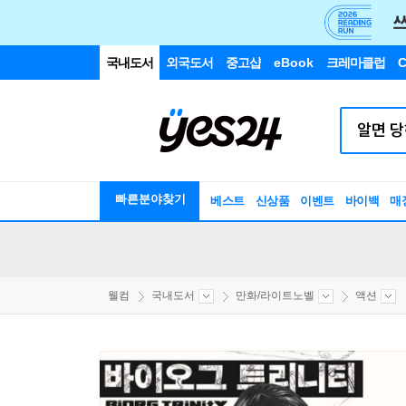
국내도서
외국도서
중고샵
eBook
크레마클럽
C
빠른분야찾기
베스트
신상품
이벤트
바이백
매
웰컴
국내도서
만화/라이트노벨
액션