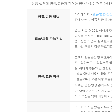
※ 상품 설명에 반품/교환과 관련한 안내가 있는경우 아래 
마이페이지 >
반품/교환 신청
반품/교환 방법
판매자 배송 상품은 판매자와
출고 완료 후 10일 이내의 
디지털 콘텐츠인 eBook의 
반품/교환 가능기간
중고상품의 경우 출고 완료일
모바일 쿠폰의 경우 유효기간(
고객의 단순변심 및 착오구
직수입양서/직수입일서중 일
단, 아래의 주문/취소 조건인
오늘 00시 ~ 06시 30분 
반품/교환 비용
오늘 06시 30분 이후 주문
직수입 음반/영상물/기프트 
단, 당일 00시~13시 사이
박스 포장은 택배 배송이 가
소비자의 책임 있는 사유로 