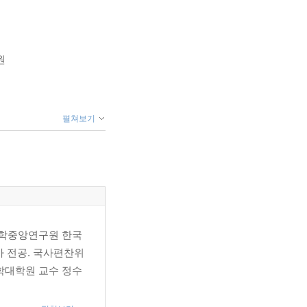
원
펼쳐보기
국학중앙연구원 한국
 전공. 국사편찬위
학대학원 교수 정수