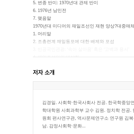
5. 변종 반미: 1970년대 관제 반미
6. 1976년 남민전
7. 맺음말
1970년대 미디어의 재일조선인 재현 양상?대중매체
1. 머리말
2. 조총련계 재일동포에 대한 배제와 포섭
3. 반공국민관광: ‘속아 살아옴’ 혹은 ‘고백과 용서’
4. 재일조선인의 대상화
5. 전향의 논리와 총전향체제
저자 소개
6. 맺음말
유신체제기 민주주의 담론과 주체 형성을 둘러싼 경
1. 머리말
2. 예외상태의 민주주의
김경일. 사회학·한국사회사 전공. 한국학중앙
3. 자유와 민주주의로 저항하기
학대학원 사회과학부 교수 김원. 정치학 전공
4. 맺음말
원회 편사연구관, 역사문제연구소 연구원 김복
1970년대 대중매체와 일상생활?텔레비전 시대의 
남. 감정사회학·문화...
1. 머리말