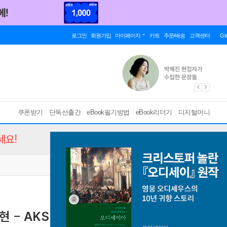
로그인
회원가입
마이페이지
카트
주문/배송
고객센터
Gl
쿠폰받기
단독선출간
eBook필기방법
eBook리더기
디지털머니
세요!
현 - AKS 사회총서 16
[ PDF ]