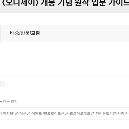
 16
배송/반품/교환
기
능 제공 안함
니터 미지원) /아이폰 /아이패드 /안드로이드폰 /안드로이드패드 /전자책단말기(저사양 기기 