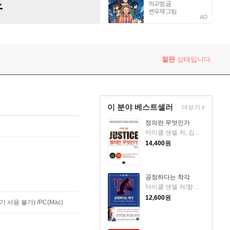
AD
절판
상태입니다.
이 분야 베스트셀러
더보기
정의란 무엇인가
마이클 샌델 저, 김선욱 감수, 김명철 역 저
14,400
원
공정하다는 착각
마이클 샌델 저/함규진 역
12,600
원
사용 불가) /PC(Mac)