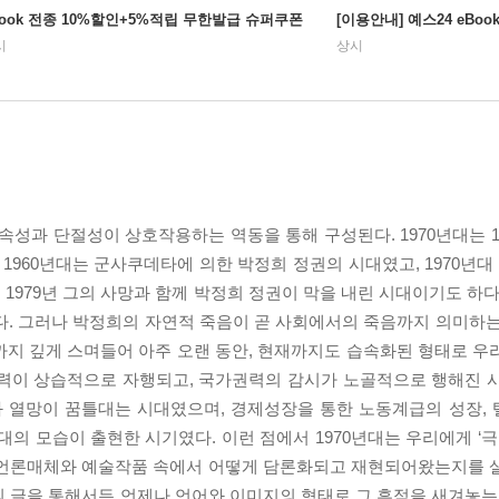
Book 전종 10%할인+5%적립 무한발급 슈퍼쿠폰
[이용안내] 예스24 eBo
시
상시
속성과 단절성이 상호작용하는 역동을 통해 구성된다. 1970년대는 1
1960년대는 군사쿠데타에 의한 박정희 정권의 시대였고, 1970년대 
979년 그의 사망과 함께 박정희 정권이 막을 내린 시대이기도 하다.
다. 그러나 박정희의 자연적 죽음이 곧 사회에서의 죽음까지 의미하는
까지 깊게 스며들어 아주 오랜 동안, 현재까지도 습속화된 형태로 우
폭력이 상습적으로 자행되고, 국가권력의 감시가 노골적으로 행해진 시대
 열망이 꿈틀대는 시대였으며, 경제성장을 통한 노동계급의 성장,
의 모습이 출현한 시기였다. 이런 점에서 1970년대는 우리에게 ‘극
이 언론매체와 예술작품 속에서 어떻게 담론화되고 재현되어왔는지를 
 글을 통해서든 언제나 언어와 이미지의 형태로 그 흔적을 새겨놓는다