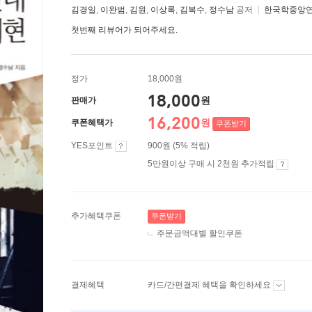
김경일
,
이완범
,
김원
,
이상록
,
김복수
,
정수남
공저
한국학중앙
첫번째 리뷰어가 되어주세요.
정가
18,000원
18,000
원
판매가
16,200
원
쿠폰혜택가
쿠폰받기
YES포인트
900원 (5% 적립)
5만원이상 구매 시 2천원 추가적립
추가혜택쿠폰
쿠폰받기
주문금액대별 할인쿠폰
결제혜택
카드/간편결제 혜택을 확인하세요