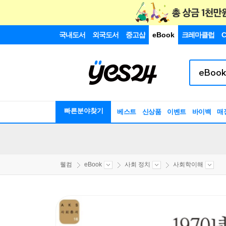
국내도서
외국도서
중고샵
eBook
크레마클럽
C
빠른분야찾기
베스트
신상품
이벤트
바이백
매
웰컴
eBook
사회 정치
사회학이해