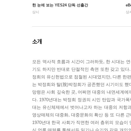
한 눈에 보는 YES24 단독 선출간
e
상시
상
소개
모든 역사적 흐름과 시간이 그러하듯, 한 시대는 연
기도 하지만 반대로 단절적인 측면 또한 갖고 있다. 
정희의 유신헌법으로 점철된 시대였지만, 다른 한편 1
는 박정희와 탈(脫)박정희가 공존했던 시기이도 했
망령은 사회 깊숙한 곳, 어쩌면 대중의 내면세계에
다. 1970년대는 박정희 정권의 시민 탄압과 국가
대는 유신체제에서 벗어나고자 하는 대중의 저항과
영상매체의 대중화, 대중문화의 확산 등 또 다른 근대
1970년대 한국 사회가 직면한 여러 층위의 모습
식 언론 매체를 통해서든 일기나 수기와 같은 개인의