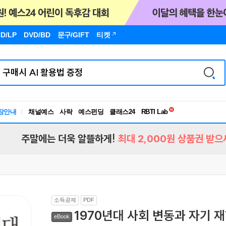
D/LP
DVD/BD
문구
/GIFT
티켓
독서유형검사
RBTI Lab
장안내
채널예스
사락
예스펀딩
클래스24
독서유형검사
주말에는 더욱 알뜰하게!
최대 2,000원 상품권 받으
소득공제
PDF
1970년대 사회 변동과 자기 재
eBook