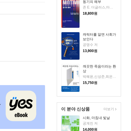
동기의 해부
존 E. 더글러스,마크 올셰이커 저/김현우 역
18,800
원
캐릭터를 알면 사회가
보인다
공명수 저
13,900
원
깨끗한 죽음이라는 환
상
박혜윤,신성준,최은경 저
15,750
원
이 분야 신상품
더보기
시화, 마침내 빛날
공계진 저
14,000
원