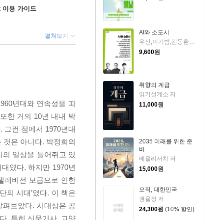
ok 이용 가이드
AI와 소도시
펼쳐보기
우신,이기범,김동환 저
9,600
원
취향의 계급
읽기설계소 저
960년대와 연속성을 띠
11,000
원
또한 거의 10년 내내 박
 그런 점에서 1970년대
 것은 아니다. 박정희의
2035 미래를 위한 준
비
리의 일상을 틀어쥐고 있
베율리서치 저
였다. 하지만 1970년
15,000
원
 텔레비전 보급으로 인한
오직, 대한민국
단의 시대’였다. 이 책은
권율정 저
살펴보았다. 시대상은 공
24,300
원
(10% 할인)
. 특히 신문기사, 교양