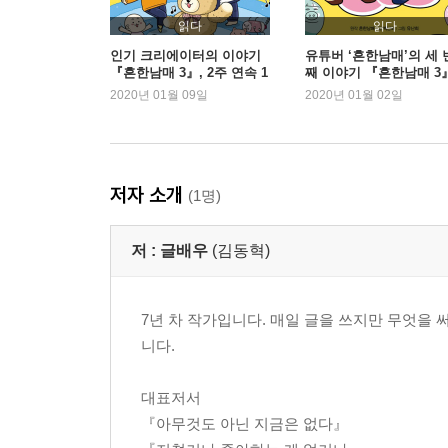
여행의 필요성
읽다
읽다
멀리 가기 위해
인기 크리에이터의 이야기
유튜버 ‘흔한남매’의 세 
『흔한남매 3』, 2주 연속 1
째 이야기 『흔한남매 3』
가장 듣고 싶었던 말
위
위 등극
2020년 01월 09일
2020년 01월 02일
당신은
항상 잘해야 된다는 생각
행복이란 무엇일까
그동안,
저자 소개
(1명)
2부 너무 참기만 하느라 지쳐버린 당신에게
저 :
글배우
(김동혁)
좋은 연애를 위하여
타인을 내 마음대로 하려는 마음
7년 차 작가입니다. 매일 글을 쓰지만 무엇을 
연인들이 자주 싸우는 이유
니다.
내 기분에 따라
내게 좋은 사람일까 아닐까
대표저서
자신의 일에 대한 신념
『아무것도 아닌 지금은 없다』
불행을 자초하는 선택 3가지