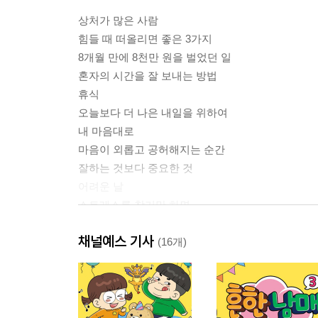
상처가 많은 사람
힘들 때 떠올리면 좋은 3가지
8개월 만에 8천만 원을 벌었던 일
혼자의 시간을 잘 보내는 방법
휴식
오늘보다 더 나은 내일을 위하여
내 마음대로
마음이 외롭고 공허해지는 순간
잘하는 것보다 중요한 것
어려운 날
스트레스를 참기만 하면
불안한 이유
채널예스 기사
우울함에서 벗어나기
(16개)
나의 꿈
계속 걸어가세요
젊음을 어떻게 보내면 좋을까
선택