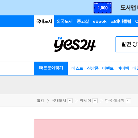
국내도서
외국도서
중고샵
eBook
크레마클럽
C
빠른분야찾기
베스트
신상품
이벤트
바이백
매
웰컴
국내도서
에세이
한국 에세이