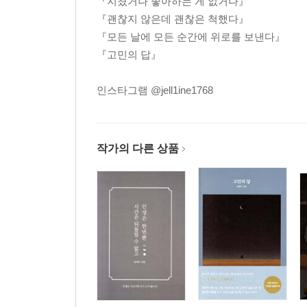
『지쳤거나 좋아하는 게 없거나』
내가 좋아하는 것
『괜찮지 않은데 괜찮은 척했다』
말
『모든 날에 모든 순간에 위로를 보낸다』
상대방에게 자주 서운해지는 이유
『고민의 답』
연애를 통해 성숙해지는 사람
가장 외로운 사람
인스타그램 @jell1ine1768
감정 기복이 심하면
나에게 잘 맞춰주는 사람
불안한 순간
작가의 다른 상품
모든 사랑에 끝은 있다
누군가를 진심으로 사랑했던 경험은
외로운 이유
신경질적으로 자꾸 변해가는 이유
내가 지금 행복하지 않다면
자존감이 낮으면
당신이 당신을 아무 가치 없게 보지 않기를
사랑을 준다는 건
부끄러운 일