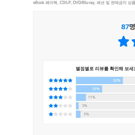
삶에서 불어오는 바람에 흔들릴 수는 있겠지만
eBook 페이백, CD/LP, DVD/Blu-ray, 패션 및 판매금
--- p.48
당신도 자신만의 향기를 잃지 않는 사람이 되기를 응
모든 사람에게 사랑받으려 할 때, 많은 사람에게 사
87
명
불안함 공허함 외로움 감정 기복 자존감 등 매년 수
진다
내 삶에 의욕을 불러일으켜 주는 이야기, 지금 당장
--- p.49
가질 수 있는 용기, 매일 우울하고 불안했다면 나를
행복하고 싶은데 그게 너무 어려운 날이 있다. 아무
연인과 자주 싸워 힘들다면
날이 있다. 지금 당장 여길 떠나고 싶지만 떠날 수 
서로가 행복할 수 있는 연애를 위한 이야기
이 있다. 그런 날들은 참 어려운 날이다.
별점별로 리뷰를 확인해 보세
앞으로 행복하기 위해 도저히 어떻게 해야 될지 몰라
52%
“나와 반대인 사람의 매력에 끌려 연애를 시작했다
나와 반대여서 내가 좋아하는 점이 있는 반면
29%
--- p.53
나와 안 맞는 점이 시간이 지나 보이기 시작합니다“ 
11%
3%
연애를 하다 보면 처음에는 좋은 모습만 보여 상
5%
상대를 바꾸려 하다 보면 자주 서운해지고 상대는 내
되겠지만 그 사람을 아직 좋아한다면 대화가 안되