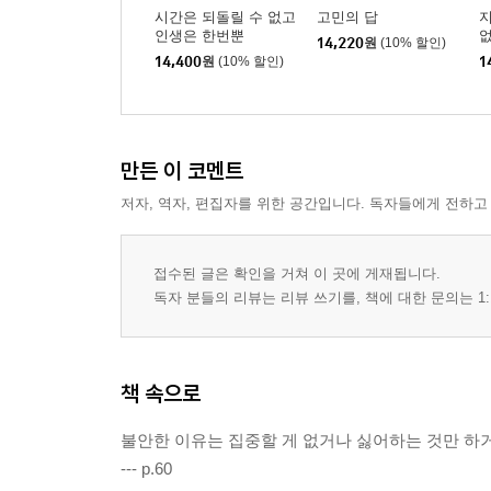
좋은 관계는
시간은 되돌릴 수 없고
고민의 답
인생은 한번뿐
없
잘해줄수룩
14,220
원
(10% 할인)
14,400
원
(10% 할인)
1
오래 함께 하고 싶은 사람
기대
미워하다 보면
사랑이 끝나면
만든 이 코멘트
저자, 역자, 편집자를 위한 공간입니다. 독자들에게 전하고
3부 내가 좋아하는 게 가장 나 다운 것
나를 사랑하지 않으면
접수된 글은 확인을 거쳐 이 곳에 게재됩니다.
자존감이 낮을수록 하기 어려운 것
독자 분들의 리뷰는 리뷰 쓰기를, 책에 대한 문의는 1:
자존감을 높이는 두 가지 방법
작가가 될 수 있었던 이유
1988년 7월 17일 내가 태어났다
책 속으로
생일
사람들과 잘 못 어울리는 이유
불안한 이유는 집중할 게 없거나 싫어하는 것만 하거
선택을 잘 못하는 사람의 특징
--- p.60