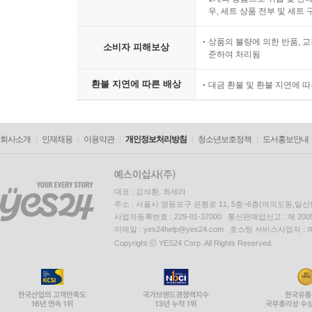
우, 세트 상품 전부 및 세트
상품의 불량에 의한 반품, 교
소비자 피해보상
준하여 처리됨
환불 지연에 따른 배상
대금 환불 및 환불 지연에 
회사소개
인재채용
이용약관
개인정보처리방침
청소년보호정책
도서홍보안내
대표 : 김석환, 최세라
주소 : 서울시 영등포구 은행로 11, 5층~6층(여의도동,일신
사업자등록번호 : 229-81-37000 통신판매업신고 : 제 200
이메일 : yes24help@yes24.com 호스팅 서비스사업자 :
Copyright ⓒ YES24 Corp. All Rights Reserved.