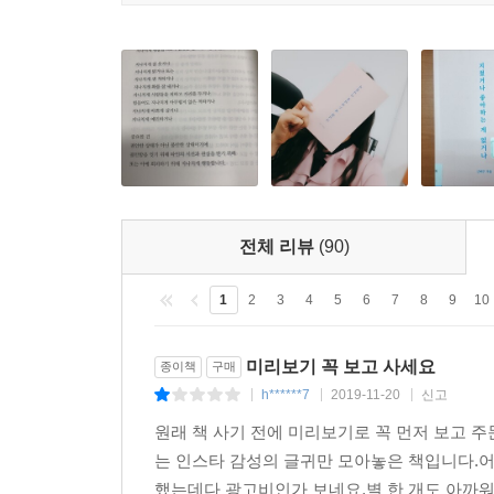
빠지게 된다. 저자는 말한다. 사람은 저마다 자
삼각형이고 누구는 네모일 때 삼각형과 네모의 고
주고받지 않기 위해 서로의 모난 부분이 서로에게 맞게
있을지 없을지를 결정하며 한쪽이라도 스스로 변하고
가능성이 크다고 말한다.
“사람은 누구나 좋아하는 사람을 자신과 닮아가게 하
그래서 상대방에게 욕심낸다. 상대방이 내가 원하
그것은 사랑이 아니고 욕심이다.“ - 본문 중에서
전체 리뷰
(90)
내가 그 사람을 정말 사랑하는지 알 수 있는 방법은
1
2
3
4
5
6
7
8
9
10
그 사람의 아픔을 내가 함께 짊어지고 나누고 싶은 
아니다. 좋은 연애를 위하여 두 사람이 서로 다
미리보기 꼭 보고 사세요
종이책
구매
필요하다. 이때 사랑은 더 아름답게 지속된다.
h******7
2019-11-20
신고
|
|
|
원래 책 사기 전에 미리보기로 꼭 먼저 보고 
저자는 연애뿐만 아니라 자존감 인간과 계 직장 도
는 인스타 감성의 글귀만 모아놓은 책입니다.어
이야기들을 말한다. 그동안 쌓인 걱정들의 대한 어떻
했는데다 광고비인가 보네요.별 한 개도 아까워요. 
시작하고 싶은 열정이 생긴다. 당신도 이 책을 통해