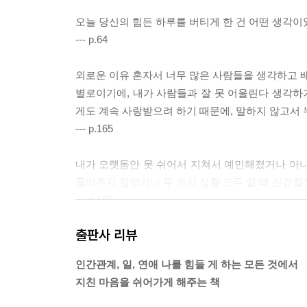
내가 좋아하는 게 없다면
무기력해졌다면
오늘 당신의 힘든 하루를 버티게 한 건 어떤 생각이
버티지 않고 도망치는 당신
--- p.64
변하기 위해 필요한 3가지
생각이 많은 당신에게
외로운 이유 혼자서 너무 많은 사람들을 생각하고 배
생각을 정리하는 방법
별로이기에, 내가 사람들과 잘 못 어울린다 생각하기
혼자
게도 계속 사랑받으려 하기 때문에, 말하지 않고서 
말리지 말아주세요
--- p.165
새로운 시간이 올 거라고
말의 의도
내가 오랫동안 못 쉬어서 지쳐서 예민해졌거나 아니
집착
들어주지 않았거나 두 가지 상황 모두 일 때 신경질
어떻게 살까
--- p.166
출판사 리뷰
어쩌면 아무도 만나지 않는 것이 인간관계로 지친 나
--- p.40
인간관계, 일, 연애 나를 힘들 게 하는 모든 것에서
지친 마음을 쉬어가게 해주는 책
어린아이였을 때부터 어른처럼 스스로 많은 것을 
든 것입니다. 상처가 많은 사람입니다. 따뜻한 사람