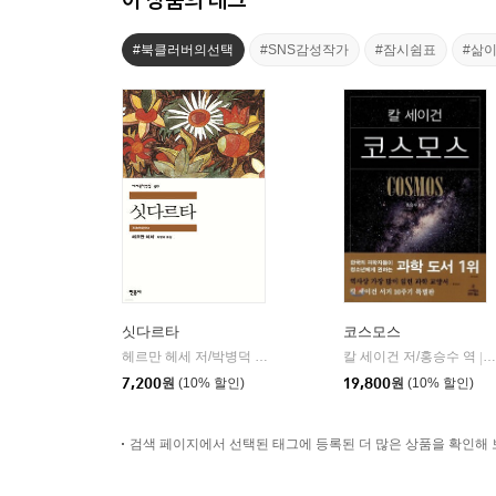
#북클러버의선택
#SNS감성작가
#잠시쉼표
#삶
싯다르타
코스모스
헤르만 헤세 저/박병덕 역
민음사
칼 세이건 저/홍승수 역
|
|
7,200
원
(10% 할인)
19,800
원
(10% 할인)
검색 페이지에서 선택된 태그에 등록된 더 많은 상품을 확인해 