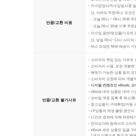
직수입양서/직수입일서중 일
단, 아래의 주문/취소 조건인
오늘 00시 ~ 06시 30분 
반품/교환 비용
오늘 06시 30분 이후 주문
직수입 음반/영상물/기프트 
단, 당일 00시~13시 사이
박스 포장은 택배 배송이 가
소비자의 책임 있는 사유로 
소비자의 사용, 포장 개봉에 
복제가 가능한 상품 등의 포장을 
소비자의 요청에 따라 개별
디지털 컨텐츠인 eBook, 
eBook 대여 상품은 대여 기
모바일 쿠폰 등록 후 취소/환
반품/교환 불가사유
중고상품이 구매확정(자동 
LP상품의 재생 불량 원인이 기
시간의 경과에 의해 재판매가
전자상거래 등에서의 소비자
eBook 세트 상품은 일괄 
1개의 상품으로 취급 및 판매