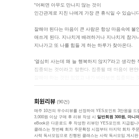
“어쩌면 아무도 만나지 않는 것이
물이 날지 모릅니다.
인간관계로 지친 나에게 가장 큰 휴식일 수 있습니다.
“너답게 편하게 있어도 돼”
--- p.12
잘해야 된다는 마음이 큰 사람은 항상 마음속에 불안
애쓰게 된다. 지나치게 배려하거나 지나치게 참거
당신은 지금 정말 힘든 이 순간을 포기하지 않고 잘
지나가고 또 나를 힘들 게 하는 하루가 찾아온다.
리고 당신은 당신이 생각하는 것보다 훨씬 강하다는
--- p.13
‘열심히 사는데 왜 늘 행복하지 않지?’라고 생각한
집중되는 것이라고 말한다. 집중될 때 마음이 편
말을 아끼는 것이 가장 좋다. 우리가 하는 후회 중 
잘해야 하는 것만 있었고 내가 바라보면 집중되는 것
--- p.143
현재에 내가 만나고 바라보면 집중되는 것들로 조
지금도 충분히 괜찮은 사람이다.
회원리뷰
자책하여 아무것도 하기 싫어하는 사람으로 만드는
(90건)
--- p.96
무엇인지 알아가고 찾아갈 때 행복할 수 있다는 걸 
매주 10건의 우수리뷰를 선정하여 YES포인트 3만원을 드
3,000원 이상 구매 후 리뷰 작성 시
일반회원 300원, 마니아
회사에 다니기 싫으면 다니지 마세요. 누군가 미우면
eBook은 다운로드 후 작성한 리뷰만 YES포인트 지급됩니
“바람에 흔들리지 않는 꽃은 없다.
모두 내 마음입니다. 내 마음대로 하세요. 대신 선
클래스는 첫번째 회차 주문확정 시점부터 마지막 회차 주문
그러나 꽃은 흔들려도 자신만의 향기를 잃지 않는다
사락 독서모임으로 진행된 클래스는 사락 독서모임 게시판
게 자신에게는 내가 원하는 것입니다. 내 마음은 내