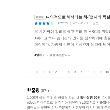
남편 살리는 ‘정의로운 싸움’에 목숨을 걸어
육아 나이가 내 집안의 경쟁력이다
다의적으로 해석되는 책-[언니의 독설
종이책
k******r
2012-11-09
신고
|
|
|
남편의 파트너십을 훈련시켜라
제발 ‘종 발상’을 버려라
20년 가까이 강의를 했고 오래 전 MBC를 
‘파트너십 발상’만이 행복으로 가는 길
1위라고 하니 김미경의 인기를 짐작하기에 충분
장점이다. 파랑새 강연이 인상깊게 뇌리에 남아 
워킹맘의 아이는 더 강해야 해
4명
이 이 리뷰를 추천합니다.
엄마의 일을 공유하라
아이를 작은 어른으로 대접하라
1
2
3
4
5
6
7
8
9
10
6장 MONEY
히스토리가 있어야 돈이 쌓인다
가짜 돈과 진짜 돈을 구별하라
한줄평
(8건)
머니 히스토리를 구축하라
1,000원 이상 구매 후 한줄평 작성 시
일반회원 50원, 마니
eBook은 다운로드 후 작성한 리뷰만 YES포인트 지급됩니
숫자가 아닌 리얼 머니와 싸워라
클래스는 첫번째 회차 주문확정 시점부터 마지막 회차 주문