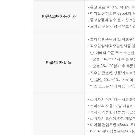
출고 완료 후 10일 이내의 
디지털 콘텐츠인 eBook의 
반품/교환 가능기간
중고상품의 경우 출고 완료일
모바일 쿠폰의 경우 유효기간(
고객의 단순변심 및 착오구
직수입양서/직수입일서중 일
단, 아래의 주문/취소 조건인
오늘 00시 ~ 06시 30분 
반품/교환 비용
오늘 06시 30분 이후 주문
직수입 음반/영상물/기프트 
단, 당일 00시~13시 사이
박스 포장은 택배 배송이 가
소비자의 책임 있는 사유로 
소비자의 사용, 포장 개봉에 
복제가 가능한 상품 등의 포장을 
소비자의 요청에 따라 개별
디지털 컨텐츠인 eBook, 
eBook 대여 상품은 대여 기