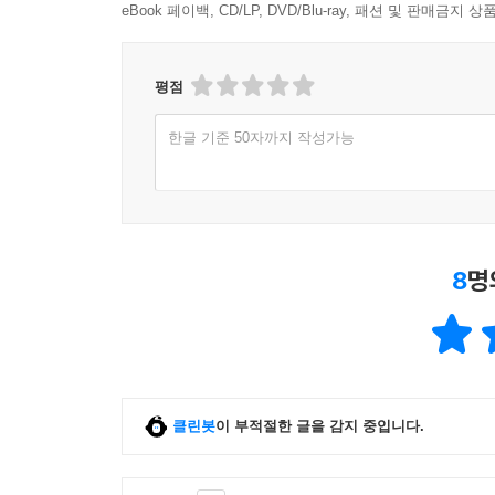
eBook 페이백, CD/LP, DVD/Blu-ray, 패션 및 판매금
사소한 습관이 거대한 돈을 만든다
돈도 말을 해, 들어봤어?
돈에 당하지 말고 돈을 부려라
평점
돈은 결핍으로 사람을 가르친다
한글 기준 50자까지 작성가능
돈이 급해야 사람된다
내가 ‘여자 비아그라’가 되기까지
돈이 여자를 철들게 한다
8
명
엄마들을 강하게 만드는 ‘돈 ’
엄마는 절대 돈 앞에서 무릎 꿇지 말아야 해!
이 세상 최고의 주식 종목은 너야
투자하지 않으면 절대 우량주가 될 수 없어
죽을 때까지 이자 받는 ‘셀프 이자 시스템’을 만들어
클린봇
이 부적절한 글을 감지 중입니다.
외모도 자산이다. 당당하게 키워라