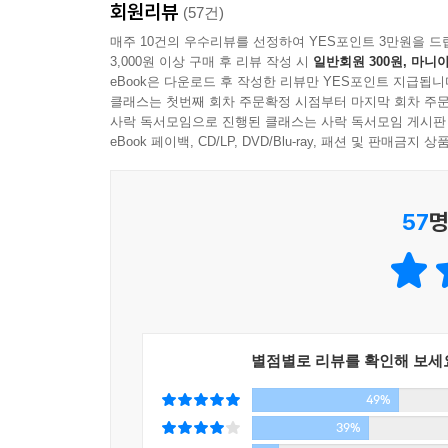
회원리뷰
상당수다.
(57건)
20년 동안 워킹우먼들을 키워온 스타강사로서, 20명
매주 10건의 우수리뷰를 선정하여 YES포인트 3만원을 드
취미는 네 안에 숨겨진 ‘미지의 대륙’이야
3,000원 이상 구매 후 리뷰 작성 시
일반회원 300원, 마니아
어린 독설로 워킹우먼들의 투지를 일깨운다. ‘회
취미를 통해 낯선 사람들과 만나라
eBook은 다운로드 후 작성한 리뷰만 YES포인트 지급됩니
커리어에서 승리하는 법’ ‘워킹우먼들이 가난한 남자
취미는 제2의 직업이 될 수 있다
클래스는 첫번째 회차 주문확정 시점부터 마지막 회차 주문
김미경 원장의 특유의 통찰력과 명쾌한 해답이 이 책
사락 독서모임으로 진행된 클래스는 사락 독서모임 게시판
eBook 페이백, CD/LP, DVD/Blu-ray, 패션 및 판매금
지금 당장 트레이닝복 입고 뛰어!
언니는 엄마가 처리해주지 못하는 인생 숙제를 함께
‘저급 관리’로 ‘저질 체력’ 해결하겠다고?
30대 워킹우먼들에게는 고민들을 털어놓고 상의할 선
인간의 노화는 숙명이지만 체력은 만들 수 있어
57
명
만한 여성 멘토가 없다.
“육아휴직 써도 돼요?” “출산 휴가는 어떻게 다녀와야
4장 LOVE
남자들은 육아도 안 하고 출산도 안 하는데 물어볼
결혼과 결혼식, 절대 헷갈리지 마!
형님이다.
나답게 사는 게 정답이야
“형이 한마디 하겠는데…….”
허상과 결혼한 여자는 허상으로 무너진다
남자들은 직장에 형이 있어서 문제가 생길 때마다 
별점별로 리뷰를 확인해 보세
해결할 수 있는 문제도 언니가 없어서 맨땅에 헤딩하
네가 길라임이냐? 레알 세상에 현빈은 없어!
49%
작은 회사는 말할 것도 없고 큰 회사라도 내가 
세상에서 가장 초라한 거래가 ‘미모’를 파는 거야
물어보기가 겁난다. 엄마가 아니라 언니 같은 여자
39%
너무도 다른 여자의 로망, 남자의 로망