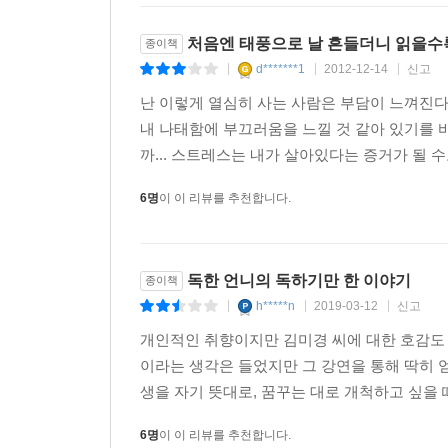
그 여자, 그 남자의 마음 수련법
반복된다. 남편은 ‘그러고도 네가 엄마냐?’ 부장
부부는 최고의 파트너이자 전우
처음엔 태풍으로 날 흔들더니 읽을수
종이책
생활이다.
진짜 잘난 여자는 행복을 들고 서 있는 여자야
d*******1
2012-12-14
신고
어떻게 하면 직장과 가정 두 마리 토끼를 다 잡는 
|
|
|
임신에도 치밀한 전략이 필요하다
결혼식을 헷갈리지 말고 ‘작전주 같은 남자’에 속지
난 이렇게 열심히 사는 사람은 부담이 느껴진다
승진하고 두 달 뒤에 임신해
직장 생활하는 데 협조적이다. 게다가 집에 돌아갈 
내 나태함에 부끄러움을 느낄 것 같아 있기를 바
자신있게 배 내밀면서 직장 다니자
까... 스트레스는 내가 살아있다는 증거가 될 
이 책에는 '남편의 육아 나이를 키워라' '남자 친구
전 직원이 손뼉 치는 출산휴가 만드는 법
6명
이 이 리뷰를 추천합니다.
돈을 구분하라' 등 친언니가 가르쳐줄 만한 섬세한
꿈꾸는 커리어우먼에게 쉼표는 없다
바짝 드는 독설로 흔들어 깨워주는 이야기를 가만히 
지혜는 커리어를 지켜주는 ‘최후의 무기’야
독한 언니의 독하기만 한 이야기
종이책
출산휴가는 내 인생의 특별한 찬스!
h*****n
2019-03-12
신고
|
|
|
몸조리만 하지 말고 정신도 조리해
개인적인 취향이지만 김미경 씨에 대한 호감도 
출산 후 다이어트, 자존심을 걸고 성공시켜라
이라는 생각은 들었지만 그 강연을 통해 딱히 얻을
세상에서 제일 강한 여자는 너야
생을 자기 뜻대로, 꿈꾸는 대로 개척하고 싶을 때
남자의 육아 나이를 키워라
6명
이 이 리뷰를 추천합니다.
육아는 본능이 아니라 훈련이다