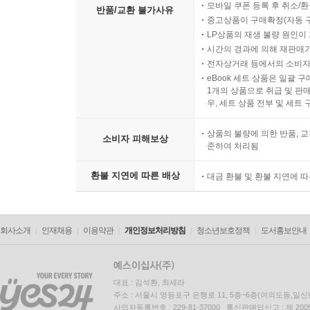
모바일 쿠폰 등록 후 취소/환
반품/교환 불가사유
중고상품이 구매확정(자동 
LP상품의 재생 불량 원인이 기
시간의 경과에 의해 재판매가
전자상거래 등에서의 소비자
eBook 세트 상품은 일괄 
1개의 상품으로 취급 및 판매
우, 세트 상품 전부 및 세트
상품의 불량에 의한 반품, 교
소비자 피해보상
준하여 처리됨
환불 지연에 따른 배상
대금 환불 및 환불 지연에 
회사소개
인재채용
이용약관
개인정보처리방침
청소년보호정책
도서홍보안내
대표 : 김석환, 최세라
주소 : 서울시 영등포구 은행로 11, 5층~6층(여의도동,일신
사업자등록번호 : 229-81-37000 통신판매업신고 : 제 200