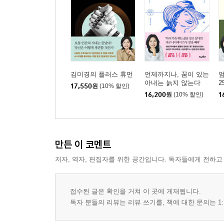
여자들은 낮에만 일하는 ‘아르바이트생’ 같아요
할퀸 상처를 봉합하는 것도 실력이야
열외 되는 순간 끝장이야
집안 다이어리와 회사 다이어리, 구분 좀 해!
회사에서는 영리하게, 집 안에서는 용기 있게
김미경의 플러스 휴먼
언제까지나, 꿈이 있는
엄
아내는 늙지 않는다
2
시어머니를 ‘파트너’로 만드는 비법
17,550
원
(10% 할인)
16,200
원
(10% 할인)
1
회사의 모든 남자를 네 편으로 만드는 법
40대 부장들의 아킬레스건, 그들은 돈이 없다
외로운 40대 부장들에게 술 한잔 사라
만든 이 코멘트
남자 후배들에게 정보를 흘려라
저자, 역자, 편집자를 위한 공간입니다. 독자들에게 전하고
‘정치적 야심’ 안 드러내면 착한 여자 될 거 같니?
아이디어라는 단어는 꺼내지도 마
접수된 글은 확인을 거쳐 이 곳에 게재됩니다.
“저요!” “밥 한번 드시죠.”
독자 분들의 리뷰는 리뷰 쓰기를, 책에 대한 문의는 1:
네가 여자를 받쳐줘야 후배들도 널 받쳐줘