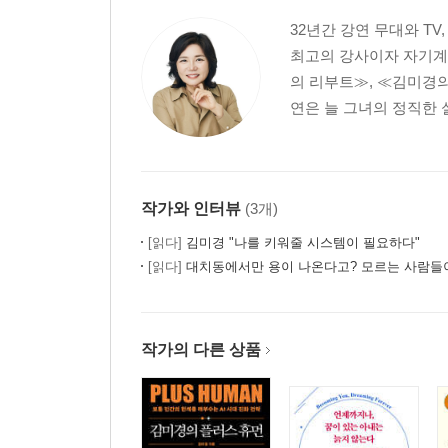
32년간 강연 무대와 T
2장 WORK 1
최고의 강사이자 자기계발
여자, 자발적 생계부양자가 돼라
의 리부트≫, ≪김미경의
남자가 돈 못 버는 건 이혼 사유가 아니라 여자가 돈
연은 늘 그녀의 정직한 
일하는 여자는 팔자가 세다고?
남자는 원초적 생계부양자, 여자는 자발적 생계부
자발적 생계부양자가 세상을 바꾼다
작가와 인터뷰
(3개)
집이냐 일이냐, 너의 선택이야
[읽다]
김미경 "나를 키워줄 시스템이 필요하다"
아직도 잘 모르겠어? 너 자신에게 물어봐
[읽다]
대치동에서만 용이 나온다고? 모르는 사람들이 
여자는 결혼 후의 선택이 진짜다
기껏 딸 키워서 ‘매니저’ 시킬래?
작가의 다른 상품
엄마가 포기하면 딸도 포기한다
여자의 삶은 ‘이종격투기’
남자들의 ‘전우애’에서 배워라