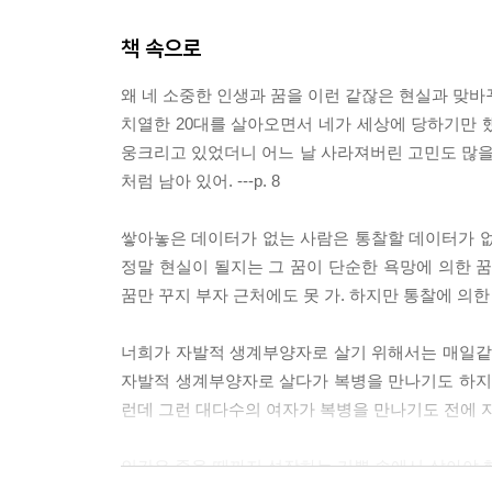
정글의 아마조네스로 살아남아라
책 속으로
‘머릿수’로 이길 때까지 10년만 죽기 살기로 버텨!
“우리는 여성 멘토가 없어요.”
왜 네 소중한 인생과 꿈을 이런 같잖은 현실과 맞바꾸
널 닮고 싶은 여자들이 많아질 때 세상은 바뀐다
치열한 20대를 살아오면서 네가 세상에 당하기만 했
너희는 지역구, 비례대표를 키워라
웅크리고 있었더니 어느 날 사라져버린 고민도 많을 
처럼 남아 있어. ---p. 8
3장 WORK 2
인생을 바꾸고 싶다면 회사를 학교로 만들어
쌓아놓은 데이터가 없는 사람은 통찰할 데이터가 없으니
회사가 너희 엄마냐? 왜 용돈 주면서 가르쳐야 하는
정말 현실이 될지는 그 꿈이 단순한 욕망에 의한 
월급에서 느끼는 감동만큼 사람은 성장한다
꿈만 꾸지 부자 근처에도 못 가. 하지만 통찰에 의한 
네가 신데렐라냐? 6시 ‘땡’ 하면 사라지게!
너희가 자발적 생계부양자로 살기 위해서는 매일같이
사장을 빚쟁이로 만들어. 그게 진짜 연봉이야
자발적 생계부양자로 살다가 복병을 만나기도 하지. 
밥값은 밥값 이상을 해야 마음이 편하다
런데 그런 대다수의 여자가 복병을 만나기도 전에 자기
가족 같은 직원 앞에서 CEO는 눈물 흘린다
신뢰와 당당함으로 미래가치를 높여라
인간은 죽을 때까지 성장하는 기쁨 속에서 살아야 