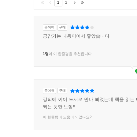
1
2
열등감을 떼고 자신감을 붙여라
나에게 주는 최고의 선물, 여행을 떠나라
여행을 떠나려면 ‘시스템’부터 가동시켜
종이책
구매
당찬 여자의 여행은 뭔가 달라도 달라! "
공감가는 내용이어서 좋았습니다
1명
이 이 한줄평을 추천합니다.
종이책
구매
강의에 이어 도서로 만나 뵈었는데 책을 읽는
되는 듯한 느낌!!
이 한줄평이 도움이 되었나요?