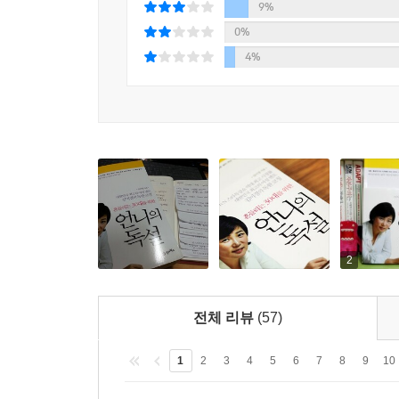
그랬다고 애기해주는 언니가 일터에 있으면 얼마나 
9%
「시크릿 가든 」 은 최악의 공정거래 위반 드라마
이 책은 두 가지 역할을 대신 해주고 있다. 집에서
0%
어떻게 기르는지, 찡얼대는 남자는 어떻게 대해야
4%
사랑은 떠나도 나는 남는다
얼마나 많은가? 직장에서도 마찬가지다. 회식 자리에
남자 때문에 가던 길을 포기하지 마라
나가야 하는 건지 궁금한 게 한두 가지가 아니다.
남자 스케줄 관리 같은 추한 짓 좀 그만할래?
김미경 원장은 이런 세세한 부분에 대해 집에서의 언
이야기까지 이 책에 모두 담아냈다. 19년 동안 일
불쌍한 유부남 챙겨주다 너만 불쌍해져
30대를 10년 먼저 겪은 선배로서 그동안 쌓아온 모
사랑은 무조건 밝은 햇빛 아래서 해야 해
새빨간 거짓말, ‘사실 5 년째 별거 중이야’
서른, 익지도 않았는데 밥뚜껑 열지 마
굳이 네가 비극의 여주인공이 돼야겠니?
30대 여자들이 범하는 가장 큰 오류는 자신의 
커리어와 연봉을 인정하지 않고 더 높은 걸 바라는
2
너는 5,000만 원 있으면서 왜 남자는 5억 원 있어야
시간을 헌납하고 있다. 남자 잘 만나서 90평짜리 
그 남자가 가진 돈 말고 가능성과 결혼해
친구의 친구 이야기에 좌절을 거듭하는 30대 워킹
돈에 대한 철학이 분명한 사람이 최고야
전체 리뷰
(57)
주말을 보내고 있다.
건강한 창업정신으로 시작한 부부는 절대 안 망해
문제는 30대 중반의 워킹우먼이 ‘집 없고 성공 
1
2
3
4
5
6
7
8
9
10
사회냐고 꼬집는다. 30대까지는 나를 믿어볼 만
가난한 남자를 골라야 하는 이유