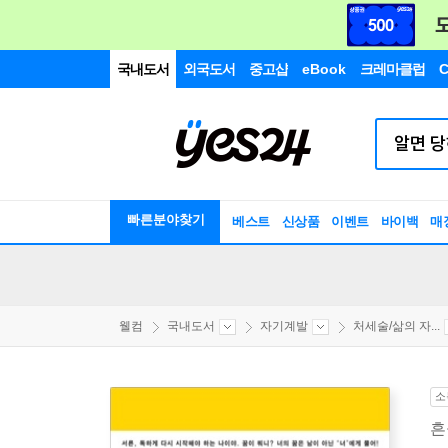
국내도서
외국도서
중고샵
eBook
크레마클럽
C
빠른분야찾기
베스트
신상품
이벤트
바이백
매
웰컴
국내도서
자기계발
처세술/삶의 자...
소
흔