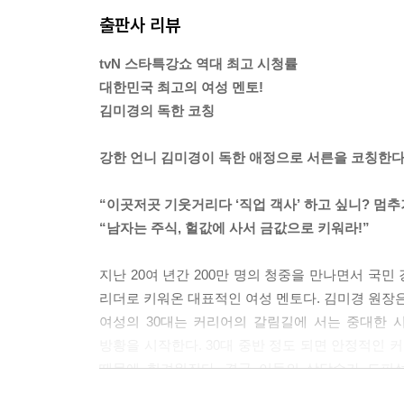
있기 때문에 그만큼 보상을 받아. 신체적으로는 늙
출판사 리뷰
흔들리는 30대 ‘직업 객사’ 하지 마라
내 안에서 울려 퍼지는 내면의 목소리에 귀 기울일 줄 알
필리핀? 직업 객사 하고 싶으면 떠나
tvN 스타특강쇼 역대 최고 시청률
이곳저곳 기웃거리다 나이만 먹을래?
연봉은 결국 내가 가진 능력 값이야. 그런데 사회에
대한민국 최고의 여성 멘토!
멈추지 말고 뛰면서 생각해
의 연봉을 계산하려고 해. 연봉은 현재 가치로만 계
김미경의 독한 코칭
이미테이션에서 진짜 보석이 돼라
손한 만큼 신뢰를 얻게 돼. 냉철하게 내 미래가치가
짜 월급이야. ---p.148
강한 언니 김미경이 독한 애정으로 서른을 코칭한
이직 시기? 너의 1만 시간에게 물어봐
절박함이야말로 사람을 키우는 자양분이다
결혼할 때 필요한 건 남자의 돈이 아니라 투철한 창
“이곳저곳 기웃거리다 ‘직업 객사’ 하고 싶니? 멈추
‘프라임 타임’에 24시간을 걸어라
는 사람을 선택해서 앞으로의 60년을 살아가는 거지
“남자는 주식, 헐값에 사서 금값으로 키워라!”
절대 성공할 수 없어. 이미 시작할 때부터 불공정거
일 힘든 건 참아도 사람 싫은 건 못 참겠다고?
지난 20여 년간 200만 명의 청중을 만나면서 국민
---p.233
인간관계 푸는 과정에서 실력도 큰다
리더로 키워온 대표적인 여성 멘토다. 김미경 원장
이 또한 지나가리라
여성의 30대는 커리어의 갈림길에 서는 중대한 
방황을 시작한다. 30대 중반 정도 되면 안정적인 
스트레스라고 부르지 마, 열정이야
때문에 힘겨워진다. 결국 이들의 상당수가 도피성
스트레스와 열정은 분리할 수 없다
경험한다. 결혼과 동시에 챙겨야 하는 시댁의 온
스트레스야 와라, 내가 놀아줄게!