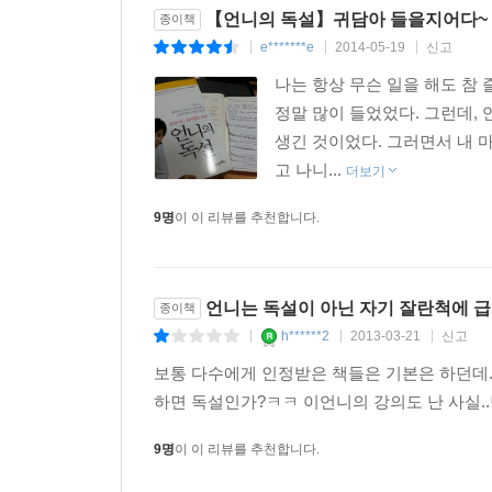
들어설 수 있다. 그러니 김미경 원장은 ‘조로증 걸린
일하는 여자에게는 가난한 남자가 ‘ 딱’이야
【언니의 독설】귀담아 들을지어다~
종이책
아껴 쓸 돈이 있어야 아껴 쓰지
e*******e
2014-05-19
신고
|
|
|
여자, 직업의식이 확고한 자발적 생계부양자가 돼
나는 항상 무슨 일을 해도 참
이 세상에서 내가 가장 초라해 보이는 나이, 서른. 
남자, 헐값에 사서 금값으로 키워라
정말 많이 들었었다. 그런데,
많은 여자가 그 무게에 짓눌려 때늦은 방황을 시작
그와의 일생은 장장 60년이야
생긴 것이었다. 그러면서 내 
등 무모하고 막연한 변화를 시도한다.
주식평가액에 시어머니도 포함시켜라
고 나니...
여자들이 도망치듯 회사를 떠나면 회사엔 남자들만 
더보기
힘들어도 직장을 그만두지 못한다. 단 몇 달 만이
심플한 남자의 말은 쿨 하게 다뤄
9명
이 이 리뷰를 추천합니다.
위해서는 생계부양자가 돼야 한다. 이때 여자는 ‘
남자를 몰라 사랑에 울고 웃는 여자가 문제야
스스로 묻고 답하면서 자기 안의 근성을 끌어내
사랑 표현이 부족하다고 괜찮은 남자 걷어차진 마
바리케이드에 넘어지지 않고 오랫동안 살아남으면 세
언니는 독설이 아닌 자기 잘란척에 
종이책
남자의 사랑을 이해하려면 통역이 필요해
h******2
2013-03-21
신고
|
|
|
남자, 헐값에 사서 금값으로 키워라
남자는 여자를 몰라도 너무 모른다
워킹우먼, 당신들 때문에 출산율 떨어진다고 죄인 취
보통 다수에게 인정받은 책들은 기본은 하던데. 
부부는 머리는 두 개에 몸통은 하나인 묘한 생명체
이후에도 이 회사에 살아남을 수 있을까, 불안에
하면 독설인가?ㅋㅋ 이언니의 강의도 난 사실..
변해가는 서른 살의 나는 정녕 아름다워 보일까?
5장 FAMILY
9명
이 이 리뷰를 추천합니다.
많은 여자가 여기서 좌절하고 안식처를 찾는다. 
그 여자, 그 남자가 사는 법
좋다고 대놓고 말하지만 명절에 시댁에 가면 산더