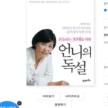
김
정
판
Y
결
구
미리보기
사이즈비교
공유하기