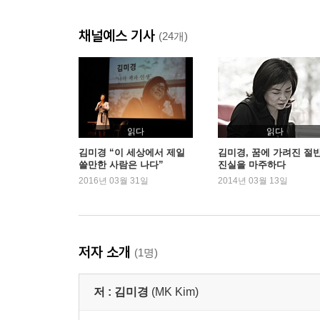
채널예스 기사
시간 아까운 줄 알아야 철드는 거야
(24개)
나의 하루 가치는 얼마나 될까?
시간의 곱셈 법칙으로 능력변수를 높여라
네 뇌가 좋아하는 일부터 찾으라고!
네 마지막 차는 소나타가 아냐, 더 달려!
읽다
읽다
연비를 높이려면 거침없이 투자하라
김미경 “이 세상에서 제일
김미경, 꿈에 가려진 절
쓸만한 사람은 나다”
진실을 마주하다
2016년 03월 31일
2014년 03월 13일
결핍을 자산으로 셀프 리더가 돼라
열다섯 살 이후에는 ‘인간 기초역량’끼리 맞짱 뜬다
‘비빌 언덕’이 ‘자빠질 언덕’ 된다
저자 소개
(1명)
돌아가고 싶지 않은 나를 만들어라
넌 아직 멀었어. 네 기준을 높여!
저 :
김미경
(MK Kim)
널 용서하지 마. 더 독하게 다뤄!
배우면 내 것, 안 배우면 남의 것