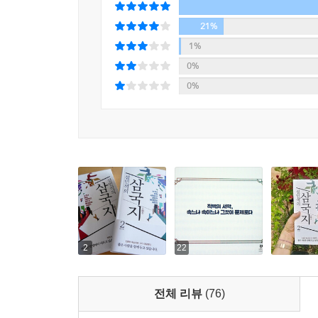
인생무상. 이 네 글자 이외의 무슨 말로 이 상황을
삼국지를 포함하여 수많은 인문학이 아니었다면 지
21%
간의 삶이라 하죠. 과연 우리는 무엇을 얻고자, 무
것이다. 다소 복잡하고 난해한 세상의 지식들을, 
1%
하는 대목입니다.
책사 하나를 마련해주는 것이 그의 간절한 바람이다
0%
--- 「조조의 최후, 지하에서 만납시다」 중에서
0%
현재의 우리에게 필요한 답을 얻고 미래를 대비하는 
2
22
전체 리뷰
(76)