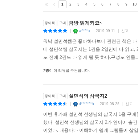
1
2
3
4
5
6
7
8
9
10
금방 읽게되요~
종이책
구매
w****a
2019-09-11
신고
|
|
|
워낙 설민석쌤은 좋아하다보니 관련된 책은 다
데 설민석쌤 삼국지는 1권을 2일만에 다 읽고
도 전에 2권도 다 읽게 될 듯 하다.구성도 인
7명
이 이 리뷰를 추천합니다.
설민석의 삼국지2
종이책
구매
d*******h
2019-08-25
신고
|
|
|
이번 휴가때 설민석 선생님의 삼국지 1을 구매
했다. 설민석 선생님의 삼국지 2가 연이어 출
이었다. 내용마다 이해하기 쉽게 그림들이 삽입