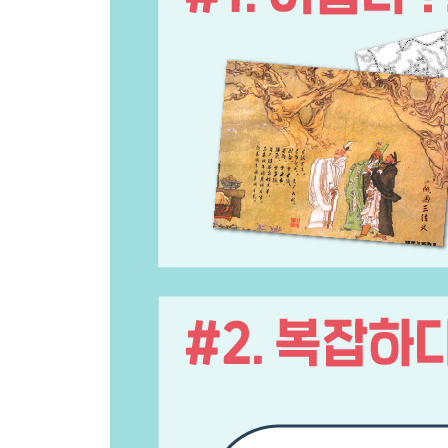
유비 혼절, 넋이라도 있고 없고
조조의 최후, 지하에서 만납시다
한의 멸망, 역사 속으로
장비의 최후, 두 번째 별이 되다
젊은 남자, 육손은 대도독
유비의 최후, 마지막 별이 되다
마지막 영웅, 사마의의 등장
적과의 동침, 손권과 손잡은 공명
출사표, 북벌의 시작
인사 실패, 공명의 실수
읍참마속, 뼈를 깎는 심정으로
영웅본색, 마지막 출사표
목우유마, 군량은 적진에서
공명의 최후, 별을 품은 하늘이 되다
공명의 부활, 죽은 공명이 살아 있는 사마의를 내치
알장춘몽, 영원한 강자도 영원한 패자도 없다