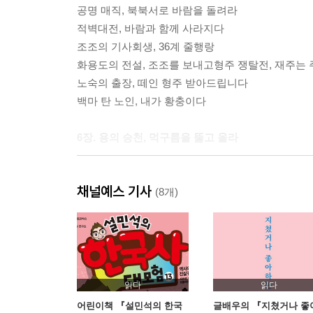
공명 매직, 북북서로 바람을 돌려라
적벽대전, 바람과 함께 사라지다
조조의 기사회생, 36계 줄행랑
화용도의 전설, 조조를 보내고형주 쟁탈전, 재주는
노숙의 출장, 떼인 형주 받아드립니다
백마 탄 노인, 내가 황충이다
6장. 용의 승천, 먹구름을 뚫고 올라
동오의 계략, 사랑의 덫을 놓아라
채널예스 기사
정략결혼, 유비가 동쪽으로 간 까닭은?
(8개)
동오 탈출, 남편 따라 형주 가네
주유의 꿈, 먼지가 되다
조문 예절, 두 얼굴을 가진 사나이
조조의 굴욕, 수염을 고치고
서쪽 하늘, 잃어버린 명분을 찾아서
읽다
읽다
살아생이별, 죽어도 못 보내
어린이책 『설민석의 한국
글배우의 『지쳤거나 좋