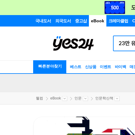
국내도서
외국도서
중고샵
eBook
크레마클럽
C
빠른분야찾기
베스트
신상품
이벤트
바이백
매
웰컴
eBook
인문
인문학산책