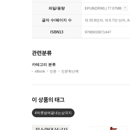
파일/용량
EPUB(DRM) | 77.07MB
글자 수/페이지 수
약 20.8만자, 약 6.7만 단어, 
ISBN13
9788933871447
관련분류
카테고리 분류
eBook
인문
인문학산책
이 상품의 태그
#하룻밤에끝내는삼국지