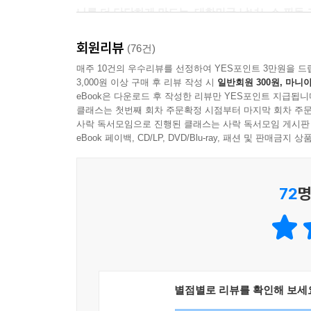
여기까지는 일리 있는 말이었다. 그런데 그 다음 말은
나를 더 단단하게 만드는, 대한민국 남녀노소 필독 
“어디서 감히 호랑이의 딸을 개의 아들에게 시집보내라
제갈근은 너무 놀라고 분통한 마음에 서둘러 동오로 
회원리뷰
난세에 영웅이 나온다는 말처럼, 현재의 우리는 유
(76건)
“뭐라 하오?”
아닐까?
매주 10건의 우수리뷰를 선정하여 YES포인트 3만원을 드
“아뢰옵기 황공하오나…….”
3,000원 이상 구매 후 리뷰 작성 시
일반회원 300원, 마니아
제갈근이 뜸을 들이며 말을 잇지 못하자 손권이 재
eBook은 다운로드 후 작성한 리뷰만 YES포인트 지급됩니
삼국지를 사랑하는 팬들에게는 다들 각자의 영웅이 
“괜찮으니 말해 보오.”
클래스는 첫번째 회차 주문확정 시점부터 마지막 회차 주문
속삭인다.『설민석의 삼국지』는 먼저 삼국지를 사랑
사락 독서모임으로 진행된 클래스는 사락 독서모임 게시판
“호랑이의 딸을…… 개의 아들에게 주겠느냐고…….
eBook 페이백, CD/LP, DVD/Blu-ray, 패션 및 판매금
순간 손권의 얼굴이 일그러지더니 자리를 박차며 일
『설민석의 삼국지』는 대한민국 남녀노소에게 ‘읽는
“그러니까 내가 개? 개라는 말이군. 내가 개면 우리
생각하고 행동하는 지를 체득하고, 또 자신들도 그런
식을 봤나! 내 오늘의 이 능멸을 절대 잊지 않으리! 
72
명
--- 「관우 실언, 입은 화를 부르는 문, 혀는 목을 
“다양한 리더십과 팔로워십, 그들 관계 속에서 벌
인생의 참뜻을 간접 체험하면서 자신은 물론 조직과
저로서는 더할 나위 없는 기쁨이겠습니다.” --- 「
명예, 부, 권력을 당시 그 누구보다도 많이 누렸던
는 이 대목에서 구약 성경에 나오는 솔로몬 왕이 떠
“삼국지는,
있었죠. 누려 볼 것을 다 누려 본 그가 무엇이 더
별점별로 리뷰를 확인해 보세
내 인생의 영원한 스승이다.” - 설민석
“헛되고 헛되며 헛되고 헛되니 모든 것이 헛되도다.”