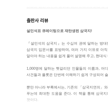
어제의 적이 오늘의 동지란 말이 있지요? 이게 또
보이지만, 전술적으로 풀어냈을 때 이이제이(以夷制
출판사 리뷰
들여 자신을 보호할 때 흔히 쓰는 외교 전략이기도
치려 하니 이번에는 장로를 불러들여 유비를 막으려
설민석표 큐레이팅으로 재탄생된 삼국지!
에 목이 날아갈 거라 판단했거든요. 은혜를 원수로 
란 말은 없다는 걸 유장도 잘 알고 있었고요.
『설민석의 삼국지』는 수십여 권에 달하는 방대한
결국 그는 한중의 장로에게 굴욕적인 서신을 써야 했
삼국지 입문서를 표방하며, 여러 가지 이유로 아
가 살아남을 수 있는 멋진 전략인데, 의리를 못 지
알아야 하는 내용을 쉽게 풀어 설명해 주고, 현대
없이 지원 요청을 받은 장로의 기분은 어땠을까요?
--- 「장비 전설, 전쟁은 머리로 회유는 가슴으로」
1,000명에 달하는 헷갈리던 인물들의 이름과, 
사건들과 플롯은 단번에 이해하기 쉽게 구성되어 술
이런 상황에서 제갈근이 도착한 것이다. 손권의 아
을 껄껄 웃더니 제갈근에게 말했다.
뿐만 아니라 부록에서는, 기존의 「삼국지연의」와 
“이보게 제갈근 선생. 가서 손권에게 전하시오. 염
푸는데 최대한 도움을 준다. 이 책을 통해 삼국
을 사위로 삼겠다 불러 놓고 암살을 시도했었지. 게
것이다.
슨 짓을 할 줄 알고 내가 시집을 보내겠소?”