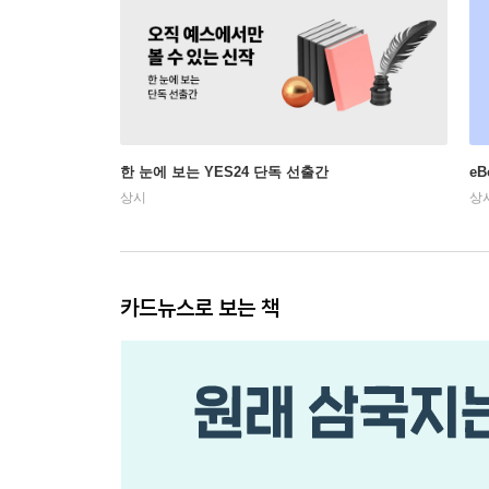
한 눈에 보는 YES24 단독 선출간
e
상시
상
카드뉴스로 보는 책