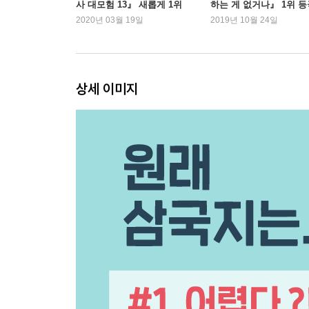
사 대모험 13』 새롭게 1위
하는 게 없거나』 1위 등
안녕 방통, 뒤바뀐 운명
등극
2020년 03월 19일
2019년 10월 24일
장비 전설, 전쟁은 머리로 회유는 가슴으로
7장. 용의 오만, 초심 잃은 영웅들
상세 이미지
용쟁호투, 주먹이 운다
조조잡이, 오호대장군의 탄생
엇갈린 형제, 공명의 물은 피보다 진하다
꽃보다 할배, 노병은 죽지 않는다
한중 닭갈비, 맛없어도 못 버려
관우 실언, 입은 화를 부르는 문, 혀는 목을 자르는 
방덕의 패배, 아프니까 청춘이다
관우의 수술, 지금까지 이런 환자는 없었다
동오의 역습, 형주 상륙 작전
관우의 최후, 하늘의 별이 되다
8장. 용의 최후, 무엇을 위하여 그리 살았나