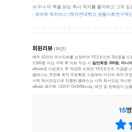
어떤 나비들은 무척 빠르게 몸을 데워서 6분 사이에 
이 책은 운동력뿐만 아니라 진화에 관한 내용이고
누구나 이 책을 읽는 즉시 작가를 좋아하고 그의 깊
들어오는 장수말벌을 뜨겁게 만들어 죽이는 방어 전
사용했다. 이런 능력들이 ‘어떻게’ 생겼는지만이
- 로버트 트리버스 (채프먼대학교 생물사회연구재단
을 만들어 목표물인 말벌이 과열되어 죽게 만든다. ---
생태학적·진화적 배경을 설명하는 데에 사용된다. 이
진화에 기반한 동물 올림픽은 약 8억 년 동안 
더욱 깊게 이해해야만 나올 수 있다.
코끼리가 달리는 일은 매우 드물다. 이 동물은 일반
다양한 대회의 스포츠팬을 위해, 이를 매혹적이고 
서 다른 사족보행 육상 포유류들은 달리는 속도가 
- 말콤 고든 (캘리포니아대학교 생물학과 교수)
에서 달리기로 바뀌는 식이다), 그래서 속보나 달리
회원리뷰
(16건)
닥에 닿아 있다. 이것은 아마도 6톤짜리 동물이 허
우리를 둘러싸고 있는 환상적인 능력에 관한 매력적
매주 10건의 우수리뷰를 선정하여 YES포인트 3만원을 드
겪게 될 것이기 때문이리라. 그래서 코끼리는 점프 
3,000원 이상 구매 후 리뷰 작성 시
일반회원 300원, 마니아
- 워런 엘리스 (『아이언 맨 : 익스트리미스』 저자)
eBook은 다운로드 후 작성한 리뷰만 YES포인트 지급됩니
는) 걷는 동안에도 엄청난 속도에 도달할 수 있다. 아
클래스는 첫번째 회차 주문확정 시점부터 마지막 회차 주문
「6. 모양과 형태」중에서
사락 독서모임으로 진행된 클래스는 사락 독서모임 게시판
eBook 페이백, CD/LP, DVD/Blu-ray, 패션 및 판매금
펭귄은 뛰어난 수영선수이지만, 육상에서 이들의 
피피트]에서처럼 훌륭한 탭댄스를 추지 못한다. 여러
40여 종으로 이루어진 가마우짓과는 물고기를 잡
15
명
가마우지는 6장에서 다이빙을 하는 케이프가넷이 
마우짓과는 가넷보다 더 장시간 다이빙을 잘해서 깊이
도에 비례해 작은 새보다 산소를 더 많이 저장할 수 있