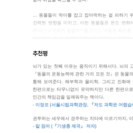
르다. 수컷 아귀는 암컷과 전혀 닮지 않았을 뿐만
작거나 거의 완전한 암흑 속에서 영원히 사는 다른 
… 동물들이 먹이를 잡고 잡아먹히는 걸 피하기 
컷이 암컷을 하나 찾는다면, 조만간 아니 앞으로 영
강력한 영향을 미치고, 이런 동물들은 온도 변화
에게 찰싹 달라붙어서 절대로 높아주지 않는 극단
뛰어난 수컷에게 끌릴까?·물고기는 어떻게 폭포를
게 기생동물이 붙어 있다고 여겨졌는데, 어느 정도는
멀리까지 갈 수 있을까?·제비(아프리카나 유럽)
아 먹고 살기 때문이다. 하지만 그들은 어쨌든 이 종의 
드물게 장거리를 달릴 수 있는 존재로 진화했을까
추천평
측정했을까?·달리는 일이 매우 드문 코끼리가 40k
거미의 성기는 당신이 상상하는 것과는 아마 다를 것
아귀는 어떻게 짝짓기를 할까?·가젤이 최대 높이 3
어리인 정포를 놓도록 되어 있다. 암컷과 결합하기 
뇌가 있는 첫째 이유는 움직이기 위해서다. 뇌의 
컷 몸무게의 거의 10퍼센트를 차지한다. 게다가 촉
『동물의 운동능력에 관한 거의 모든 것』은 동물
암컷을 찾아야 하기 때문이다. 그 말은 종종 엄청나
통해 보여준다. 해부학과 물리학, 그리고 진화에
모든 움직이는 삶에 대한 진화적이고 과학적인 탐
를 느리게 만들 뿐만 아니라 수컷을 지치게 만든다. --
한편으로는 터무니없이 유약하지만 다른 한편으로는
동물의 운동능력 특징 중 하나는 생태학과 진화학
인간의 책임감을 일깨워주는 책이다.
먹이 섭취와 신호 보내기, 짝짓기, 수렵에 이르기
유기체는 이런 효소들이 최적의 효과를 발휘할 수 
- 이정모 (서울시립과학관장, 『저도 과학은 어렵습
능력이 왜 진화하게 되었는지를 생각해보지 않을 수
문제의 동물에서 체온이 너무 높아지거나 낮아지지 
적응에 대해 보편적으로 인정받는 단 하나의 정
온 최적 범위에서 너무 많이 벗어나게 놔두는 동물
권투하는 새우에서 경주하는 치타에 이르기까지, 이
형성된 몇 가지 특징이라고 생각하면 유용할 것이다
하기 어려울 정도로 느리게 일어난다는 사실을 깨닫고
- 칼 짐머 (『기생충 제국』 저자)