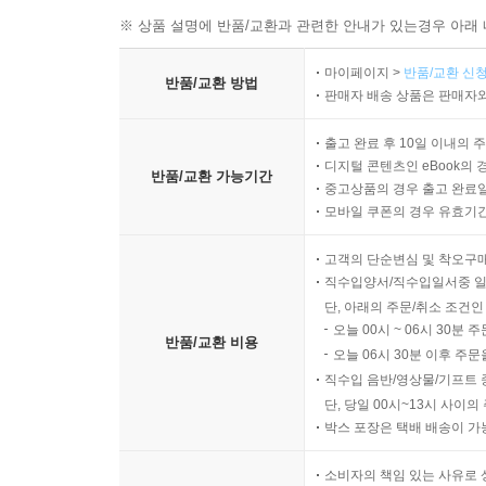
※ 상품 설명에 반품/교환과 관련한 안내가 있는경우 아래 
마이페이지 >
반품/교환 신청
반품/교환 방법
판매자 배송 상품은 판매자와
출고 완료 후 10일 이내의 
디지털 콘텐츠인 eBook의 
반품/교환 가능기간
중고상품의 경우 출고 완료일
모바일 쿠폰의 경우 유효기간(
고객의 단순변심 및 착오구
직수입양서/직수입일서중 일
단, 아래의 주문/취소 조건인
오늘 00시 ~ 06시 30분 
반품/교환 비용
오늘 06시 30분 이후 주문
직수입 음반/영상물/기프트 
단, 당일 00시~13시 사이
박스 포장은 택배 배송이 가
소비자의 책임 있는 사유로 