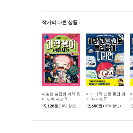
작가의 다른 상품
내일은 실험왕 과학 용
미래 과학 신문 몰입 읽
미
어 만화 사전 3
기 “나라면?”
기
15,120
원
(10% 할인)
12,600
원
(10% 할인)
1