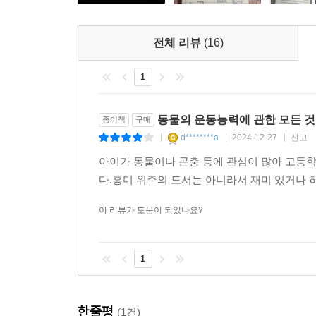
서 어두운 색깔을 만드는 색소 멜라닌의 형성에 
일으키고, 그래서 파란 눈에 하얀 고양이(대체로 귀
전체 리뷰
(16)
탄생한다. 그러나 이 점돌연변이로 만들어진 결함을
돌연변이는 주둥이, 귀, 다리, 고리, 특히 고환처
1
이 아예 없는 샴고양이를 탄생시킨다. --- p.337 
동물의 운동능력에 관한 모든 것
종이책
구매
인간은 영장류 중에서는 유일하게, 포유류 중에서도
d********a
2024-12-27
신고
는 존재 중 하나이다. 멕시코 북서부의 협곡 사이
|
|
|
사람들과 경쟁하는(그리고 종종 이기는) 웨일스의 연
아이가 동물이나 곤충 등에 관심이 많아 고등학
을 증명했다. 이런 성과는 진화생물학에 설명을 요
다.흥미 위주의 도서는 아니라서 재미 있거나 
--- p.374 「10. 쥐와 사람」중에서
이 리뷰가 도움이 되었나요?
1
한줄평
(1건)