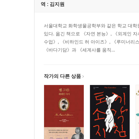
역 :
김지원
서울대학교 화학생물공학부와 같은 학교 대학
있다. 옮긴 책으로 《자연 본능》, 《외계인 
수업》, 《비하인드 허 아이즈》, 《루미너리스
《바다기담》과 《세계사를 움직...
작가의 다른 상품