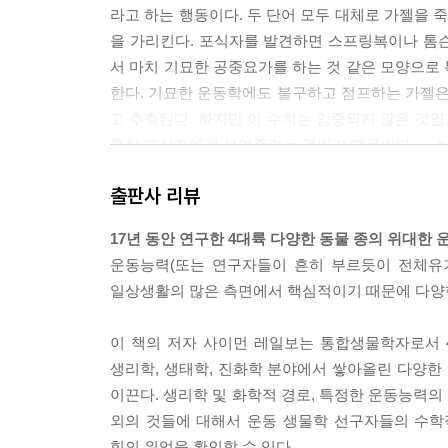
라고 하는 행동이다. 두 단어 모두 대체로 가젤을
을 가리킨다. 포식자를 발견하면 스프링복이나 톰
서 마치 기묘한 공중요가를 하는 것 같은 모양으로
한다. 기묘한 운동학에도 불구하고 점프하는 가젤은
고 추측된다. 하지만 이 수치는 입증되지 않은 것임
특히 포식자에게 보여주려는 것이기 때문이다. --- 
출판사 리뷰
농게는 수컷의 집게발을 사용해 시각적 신호를 정
왼쪽 하나가 다른 발에 비해 훨씬 더 크다. 작은 
17년 동안 연구한 4대륙 다양한 동물 종의 위대한
만 큰 집게발은 특별하다. 우세한 집게발 쪽이 몸무게
운동능력(또는 연구자들이 흔히 부르듯이 전체유기
크기와 모양, 색깔의 집게발을 갖는다. 농게는 신호
일상생활의 많은 측면에서 핵심적이기 때문에 다양한
슷한 동작(fiddle)을 하는 방식 때문에 그런 이
의 게들이 암컷에게 과시행동을 보여주는 첫 번째 
이 책의 저자 사이먼 레일보는 통합생물학자로서 
선 개펄이 색색으로 움직이는 것처럼 보이게 만들 때 더
생리학, 생태학, 진화학 분야에서 쌓아올린 다양
이끈다. 생리학 및 화학적 경로, 특정한 운동능력의
이런 성적이형의 가장 극단적인 예는 아마 거의 암
외의 것들에 대해서 운동 생물학 선구자들의 수학
의무 같은 무시무시한 치아와 기이한 특성을 제외하
힘의 위업을 확인할 수 있다.