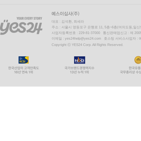
대표 : 김석환, 최세라
주소 : 서울시 영등포구 은행로 11, 5층~6층(여의도동,일신
사업자등록번호 : 229-81-37000 통신판매업신고 : 제 200
이메일 : yes24help@yes24.com 호스팅 서비스사업자 :
Copyright ⓒ YES24 Corp. All Rights Reserved.