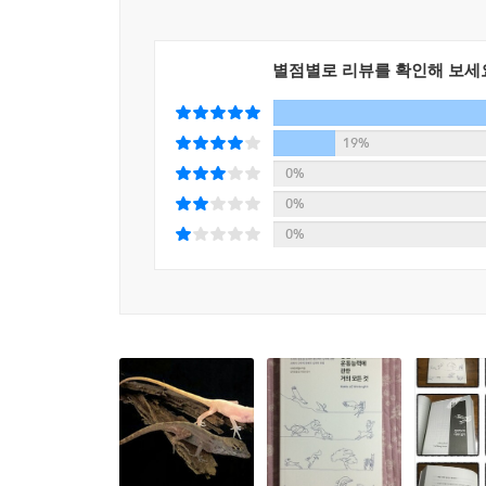
「7. 한계와 제약」중에서
별점별로 리뷰를 확인해 보세
동물의 왕국에서 가장 뛰어난 총체적 운동선수에게 
돌아갈 것이다. 동물 중에서 거의 유일하게 가지뿔영
가진 가지뿔영양은 치타를 제치고 육상에서 가장 빠
19%
난 속도를 유지하며 달릴 수 있다. 가지뿔영양이 평균
0%
아가는 경비행기를 가지뿔영양이 따돌렸다는 일화도
0%
물이 어떻게 이런 엄청난 성과를 이루는지에 관해 별로 
0%
수영이 비교적 에너지가 저렴한 이유는 물의 밀도가 
물은 중력의 영향에 대응하기 위해서 조금만 일하면
동일해야 한다(두 개의 비율을 비중이라고 한다). 
아주 천천히 가라앉는다는 뜻이다. 어떤 동물들은 기
운 골격처럼 비중을 더 줄이는 방향으로 적응했다. ---
고양이에서 티로시나아제라는 효소를 생성하는 유전자에
하면 효소가 약간 다른 단백질 세트를 갖게 된다.