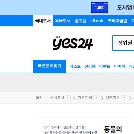
국내도서
외국도서
중고샵
eBook
크레마클럽
C
빠른분야찾기
베스트
신상품
이벤트
바이백
매
웰컴
국내도서
자연과학
생명과학