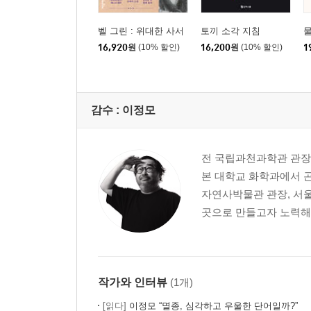
벨 그린 : 위대한 사서
토끼 소각 지침
16,920
원
(10% 할인)
16,200
원
(10% 할인)
1
감수 :
이정모
전 국립과천과학관 관장
본 대학교 화학과에서 
자연사박물관 관장, 서
곳으로 만들고자 노력해왔
작가와 인터뷰
(1개)
[읽다]
이정모 “멸종, 심각하고 우울한 단어일까?”