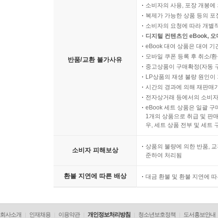
소비자의 사용, 포장 개봉에 
복제가 가능한 상품 등의 포장을 
소비자의 요청에 따라 개별
디지털 컨텐츠인 eBook, 
eBook 대여 상품은 대여 기
모바일 쿠폰 등록 후 취소/환
반품/교환 불가사유
중고상품이 구매확정(자동 
LP상품의 재생 불량 원인이 기
시간의 경과에 의해 재판매가
전자상거래 등에서의 소비자
eBook 세트 상품은 일괄 
1개의 상품으로 취급 및 판매
우, 세트 상품 전부 및 세트
상품의 불량에 의한 반품, 교
소비자 피해보상
준하여 처리됨
환불 지연에 따른 배상
대금 환불 및 환불 지연에 
회사소개
인재채용
이용약관
개인정보처리방침
청소년보호정책
도서홍보안내