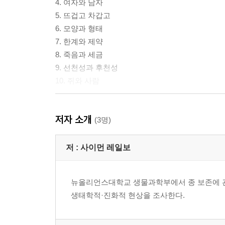
4. 여자와 남자
5. 뜨겁고 차갑고
6. 모양과 형태
7. 한계와 제약
8. 죽음과 세금
9. 선천성과 후천성
10. 쥐와 사람
·감사의 말
저자 소개
·참고 문헌
(3명)
·찾아보기
저 :
사이먼 레일보
뉴올리언스대학교 생물과학부에서 종 보존에 관
생태학적·진화적 현상을 조사한다.