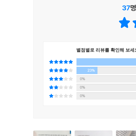
도와줄 동료, 선배, 상사가 존재했지만 여기서는 
또한 광고 알림 문자 말미에 따뜻한 글귀를 곁들
37
명
다.
다르다’는 인상을 부여했다. 이렇게 데이터에 기
--- p.260
(MAU)가 매월 평균 24퍼센트씩 가파르게 증가하며
더 암담한 것은 이런 서툰 결정에 대해 “넌 20점
사업은 누구나 할 수 있다
맞는지 틀리는지 알려줄 사람이 없다는 점이었다. 어
그러나 하려면 제대로 해야 한다
결정의 순간마다 ‘이번엔 지뢰가 터지고야 마는 것이
별점별로 리뷰를 확인해 보세
다시 시작할 수 있지만 현실에서는 그게 쉽지 않다는
이 책에는 ‘회사 때려치우고 사업이나 할까’생각하
모범생 남 대리가 사업을 시작했다가 금세 접어야 했던
--- p.260
23%
조 대리, 3500원짜리 짬뽕을 팔아 대박이 난 안 
0%
0%
창업 전 아무리 준비를 많이 해도 막상 시작하면 
0%
시기를 장사 선배들의 발자취를 따라가면서 견뎌냈다
어려운 시기를 견뎌내는 방법과 지켜야 할 원칙,
지탱해준 사업가들의 이야기를 책에 풀어놓으며 조금
또한 저자는 마트를 운영하면서 겪은 일과 장사를 