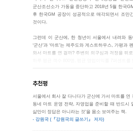
남 대리는 호기롭게 사직서를 제출하고 사업을 하겠
군산조선소가 가동을 중단하고 2018년 5월 한국
꽤 잘되는 듯했다. 하지만 그리 오래지 않아 그가
후 한국GM 공장이 성공적으로 매각되면서 조만간
포기했을까? 이 모범생이 사업하기 힘들었던 이유는
것이다.
--- p.116
그런데 이 군산에, 한 청년이 서울에서 내려와 동
사실 사업에 정답은 없다. 그러니 사업가의 자질에도
‘군산’과 ‘마트’는 제주도와 게스트하우스, 가평과
했을 수도 있다. 장병규 4차산업혁명위원회 위원장
와서 마트를 연 걸까? 주변의 의구심과 걱정을 뒤로
“성공 공식을 찾는 데 열중하거나 성공한 사람들의
하루 평균 객수 800명, 평균 영업이익률 7퍼센트를
의 스타일대로 승부수를 던졌고, 그 과정을 거치면서
--- p.129
저자는 처음 창업을 고려할 때 많은 또래 젊은이들
추천평
적자를 견디는 일은 자신에게 맞지 않는다고 판단했
이 중 가장 큰 부분을 차지하는 인건비와 임차료만 
자영업이 자신의 성향과 맞다고 생각했다. 그리고
서울에서 회사 잘 다니다가 군산에 가서 마트를 연 
광화문 대로변 뒤편 상가 건물 1층 점포의 한 달 임차
가장 적당하다고 판단했다.
동네 마트 운영 전략, 자영업을 준비할 때 반드시 
원)을 기준으로 계산했다.
삶만이 정답은 아니라는 것’을 몸소 보여주는 책.
하루에 아메리카노를 100잔 판다고 가정하면 한 달에 약
이렇듯 창업의 핵심은 ‘무엇을 하느냐’가 아닌 ‘
- 강원국 (『강원국의 글쓰기』 저자)
면 아메리카노 한 잔당 임차료 1,667원과 인건비 
유리하기 때문에 주저없이 군산으로 떠났고, 남들이 
--- p.135
또한 온전히 스스로 결정했기 때문에 창업과 운영이 