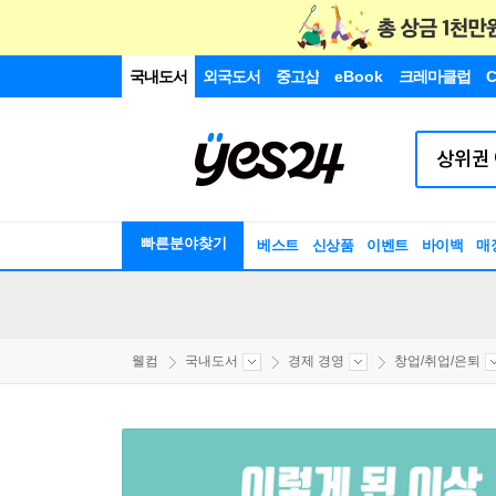
국내도서
외국도서
중고샵
eBook
크레마클럽
C
빠른분야찾기
베스트
신상품
이벤트
바이백
매
웰컴
국내도서
경제 경영
창업/취업/은퇴