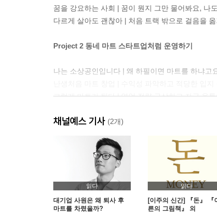
꿈을 강요하는 사회 | 꿈이 뭔지 그만 물어봐요, 
다르게 살아도 괜찮아 | 처음 트랙 밖으로 걸음을
Project 2 동네 마트 스타트업처럼 운영하기
나는 소상공인입니다 | 왜 하필이면 마트를 하냐고
난생처음 마트 창업 | 수익성 파악하고 적당한 입지
그렇게 마트가 된다 | 영업 전략 구상하고 자금 융
초반 6개월, 어떻게 운영할 것인가? | 뚜렷한 목표
채널예스 기사
본격적으로 고객을 모으다 | 어떻게 해야 한 번이라
(2개)
우리 동네 가장 소중한 가게 | 남이 아닌 우리가 되
군산에서 장사한다는 것 | 사우디아라비아도 갈 수 
마트에 대해 궁금했던 것들 | 마트 삼촌에게 무엇
가족같이 일하기 vs 가족과 같이 일하기 | 가족 같다
부모님 인터뷰 | 아들과 함께 일하기
읽다
읽다
대기업 사원은 왜 퇴사 후
[이주의 신간] 『돈』 『
마트를 차렸을까?
른의 그림책』 외
Project 3 자영업 속속들이 파고들기