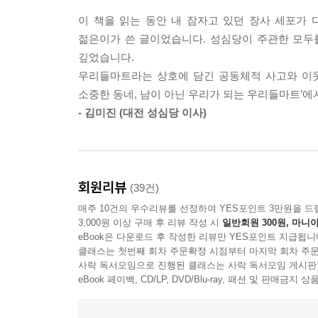
이 책을 읽는 동안 내 잠자고 있던 장사 세포가 
앞에서 본 안 사장의 전략은 박리다매의 전형이라고 볼 
동네 마트 스타트업처럼 운영하기
젊은이가 쓴 글이었습니다. 성심당이 주관한 모두를
한다. 규모의 경제는 상품의 생산량이 늘어날수록 상
달라진 시대, 장사도 데이터 분석이 중요하다
깊었습니다.
정적으로 임차료를 내야 하기 때문에 규모의 경제를 
우리들마트라는 상호에 담긴 공동체적 사고와 이웃
릇을 판 1월이나 월 3,000그릇을 판 5월이나 한
마트와 같은 유통소매업은 오랫동안 탄탄한 비즈니스
소중한 동네, 남이 아닌 우리가 되는 우리들마트’
해보면 차이를 알 수 있다.
바꾸면서 이제 동네 마트들은 줄어드는 손님을 유치
- 김미진 (대전 성심당 이사)
--- p.152
트렌드가 빠르게 변화하는 시기일수록 직감이 아니
몇 명의 진상 손님을 대하고 나서, 장사를 할 땐 어
검색해 각각의 매출, 매출원가, 판매관리비, 영업
을 파는 게 아니라 자존심을 파는 것이다.” 이 말
결과 나온 영업이익률은 약 3퍼센트였다. 누군가
회원리뷰
(39건)
사하는 사람은 좋은 제품을 저렴한 가격에 판매하
꾸준히 올리는 게 가능하다는 것을 확인해 마트를 
매주 10건의 우수리뷰를 선정하여 YES포인트 3만원을 드
에, 자존심을 판다는 것은 정확히 맞는 말이다. 제
3,000원 이상 구매 후 리뷰 작성 시
일반회원 300원, 마니아
을 것 같았다.
마트를 시작한 후에는 현장에서 얻은 데이터에 기
eBook은 다운로드 후 작성한 리뷰만 YES포인트 지급됩니
--- p.197
고객들의 평균 구매주기, 신규 고객 수, 이탈 
클래스는 첫번째 회차 주문확정 시점부터 마지막 회차 주문
사락 독서모임으로 진행된 클래스는 사락 독서모임 게시판
높아지는지 확인하면서 부족한 부분을 채우기 위한
eBook 페이백, CD/LP, DVD/Blu-ray, 패션 및 판매금
회사에 다닐 때는 주어진 업무만 잘하면 그만이었다.
는 중요한 결정까지 모두 내 업무가 됐다. 게다가 텅
상시적인 가격 할인 행사를 유지해 신규 고객을 계