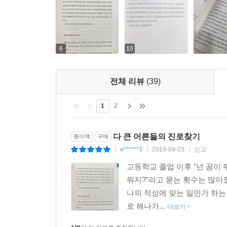
폭언에 상처 입어도 다시 한번 웃어보이는 노력, 앞
일상을 만들어가는 모습이 생생하게 펼쳐진다.
카카오 브런치 브런치북 프로젝트 6회 대상 수상!
6
10
누적 조회수 116만에 빛나는 현실 창업 이야기
이 책은 ‘이렇게 하면 성공한다’는 걸 보여주는
전체 리뷰
(39)
고민하고 하나씩 실행해나간 창업 분투기에 가깝다
1
2
누적 조회수 116만을 돌파하며 브런치북 프로젝트 
‘자영업 10곳 중 7곳이 문 닫는다’는 신문 기사를
다 큰 어른들의 진로찾기
종이책
구매
내 자리를 지키면서 버티는 게 최선일 것이다. 누구 
e******3
2019-09-23
신고
|
|
|
고등학교 졸업 이후 "넌 꿈이 
그러나 더 이상 퇴사를 미룰 수 없다면, 더 늦기 전
뭐지?"라고 묻는 횟수는 많아
사무직을 거쳐 군산에서 마트를 창업하고, 치열한
나의 적성에 맞는 일인가 하는
800명에 평균 영업이익률 7퍼센트를 달성하기까지의
로 해나가...
더보기