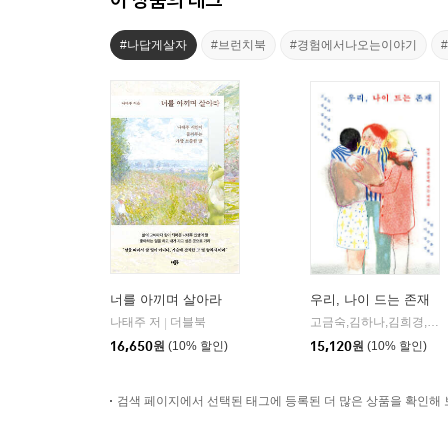
#나답게살자
#브런치북
#경험에서나오는이야기
너를 아끼며 살아라
우리, 나이 드는 존재
나태주 저
더블북
고금숙,김하나,김희경,송은혜,신혜우,윤정원,이라영,정수윤,정희진 저
|
16,650
원
(10% 할인)
15,120
원
(10% 할인)
검색 페이지에서 선택된 태그에 등록된 더 많은 상품을 확인해 