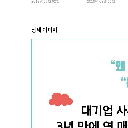
2019년 10월 02일
2019년 09월 11일
모범생이 사업하기 힘든 이유? 모범생 남 대리가 
사업 잘하는 사람들의 세 가지 특징 | 나도 사업할 
이 가게, 한 달에 얼마 벌까? | 회사 근처 카페 한 
상세 이미지
사장님 이렇게 팔아서 남아요? | 박리다매 경제학, 
박리다매 전략, 현실에서는 어떨까? | 낭만적인 동
쿠팡의 시대, 동네 마트 생존 전략 | 작은 가게는 
먹고사니즘을 넘어 장사 2.0으로 | 장사는 세상과
Project 4 장사 프로들에게 배우다
‘싸가지’ 있는 장사꾼이 되어라 | 성공하고 싶은데,
아마존 CEO 제프 베조스가 열 살 때 깨달은 것? 
함께 잘 먹고 잘 사는 가게 | 대한민국 1등은 아니
백종원이 말하는 장사 마인드 | 장사할 때 파는 건
성심당은 파리바게뜨가 부러울까? | 매출이 33배 
이성당이 잘나가는 이유 | 뛰어난 맛과 이웃 사랑을 