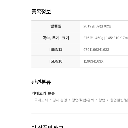
품목정보
발행일
2019년 09월 02일
쪽수, 무게, 크기
276쪽 | 450g | 145*210*17
ISBN13
9791196341633
ISBN10
119634163X
관련분류
카테고리 분류
국내도서
경제 경영
창업/취업/은퇴
창업
창업일반/
이 상품의 태그