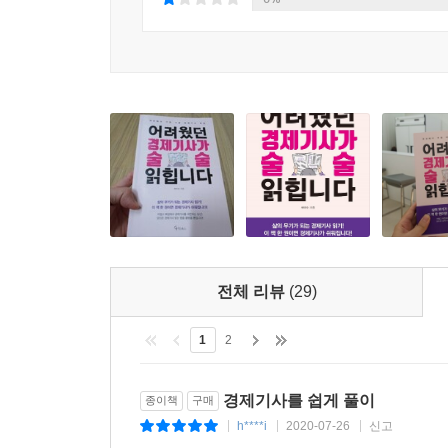
지 않는 게 보통이죠. 목표 주가 역시 좀 높게 측
될 수 있을까요? 나름 기업을 분석하고 객관적인 입
진짜 생각을 쓸 수는 없습니다. 자신들이나 회사에서
죠. 이렇게 경제기사는 한 번 더 의심하고 생각해봐야 하
인생의 어느 시점에 있느냐에 따라 부동산을 바라
스텔이나 쉐어 하우스를 원합니다. 신혼부부는 교통
이 좋고 안전하며 쾌적한 주변 환경을 가진 30평대
를 선호하며, 50대 은퇴 후에는 임대 수입을 원하
킬 수 있는 분양아파트 소식, 지역별 아파트 가격 동
무엇보다 중요한 기사는 정부정책입니다. 정부의 부동
직한 내용들을 수집할 수 있기 때문입니다. --- p.191
전체 리뷰
(29)
집값이 오르고 내리는 이유는 뭘까요? 집값의 오르
1
2
도시나 보금자리 발표 등으로 공급 확대를 발표합니
아진 물량에 불경기까지 겹치면 미분양사태가 일어납
경제기사를 쉽게 풀이
종이책
구매
분양권 전매나 양도세 면제 등 부동산 활성화 정책을
h****i
2020-07-26
신고
|
|
|
그들은 경기순환을 제대로 파악하고 있기 때문에 