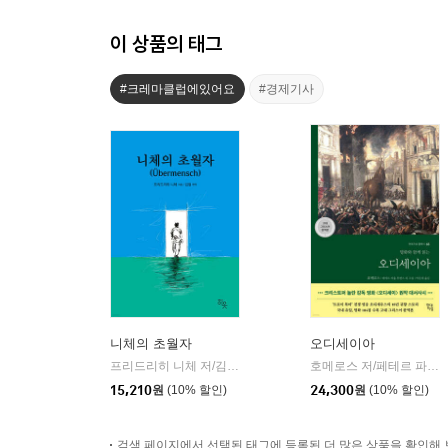
이 상품의 태그
#크레마클럽에있어요
#경제기사
니체의 초월자
오디세이아
프리드리히 니체 저/김철 편역
히읏
호메로스 저/페테르 파울 루벤스 그림/박문재 역
|
15,210
원
(10% 할인)
24,300
원
(10% 할인)
검색 페이지에서 선택된 태그에 등록된 더 많은 상품을 확인해 