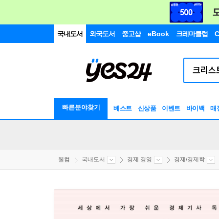
국내도서
외국도서
중고샵
eBook
크레마클럽
C
빠른분야찾기
베스트
신상품
이벤트
바이백
매
웰컴
국내도서
경제 경영
경제/경제학