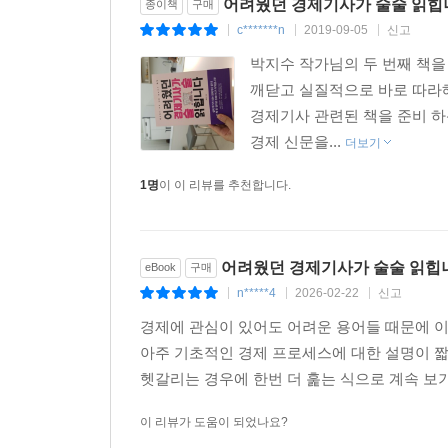
어려웠던 경제기사가 술술 읽힙
종이책
구매
재 경상수지에서 상품수지가 차지하는 비중이 가장 크고,
c*******n
2019-09-05
신고
|
|
|
박지수 작가님의 두 번째 책을
본격적인 경제지표 읽기에 앞서 사전지식으로 딱 4개
깨닫고 실질적으로 바로 따라해
자주 쓰는 표현이기 때문에 이 4가지 개념을 이해
경제기사 관련된 책을 준비 
인 숫자 자체보다는 시간의 흐름에 따라 수량이나 
경제 신문을...
더보기
되는 시점을 100으로 해서 산출합니다. 그래서 10
파악할 수 있습니다. 경제는 흐름을 파악하는 게 
1명
이 이 리뷰를 추천합니다.
다. 기준시점은 지수를 작성하기 위한 기준이 되는
으로 한다면 1~12월 중 월별 지수를 산술평균한 값을
어려웠던 경제기사가 술술 읽힙
eBook
구매
많은 내용을 담아야 하는 기사는 가독성을 높이기 
n*****4
2026-02-22
신고
|
|
|
주요 내용을 전달하기에 좋습니다. 둘째, 텍스트로 
경제에 관심이 있어도 어려운 용어들 때문에 
함께하는 그래프는 기사의 품격을 높여줍니다. 그러
아주 기초적인 경제 프로세스에 대한 설명이 
왕왕 있기 때문이죠. 독자들의 이목을 끌기 위해 상
헷갈리는 경우에 한번 더 훑는 식으로 계속 보
그리지 않고 강조하고 싶은 값만 삐죽 올라가 있는
내용을 오해하기 쉽습니다. 잘못된 그래프는 진실을 
이 리뷰가 도움이 되었나요?
나치게 나빠졌다고 불안해질 수도 있고, 지표가 좋아진 