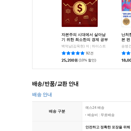
자본주의 시대에서 살아남
난처한
기 위한 최소한의 경제 공부
본 편
백억남(김욱현) 저
하이스트
송병건
|
92건
25,200
원
(10% 할인)
18,0
배송/반품/교환 안내
배송 안내
예스24 배송
배송 구분
배송비 : 무료배송
안전하고 정확한 포장을 위해 