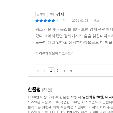
기사의 표면만 훑는 게 아니라 숫자가 머리에 남고,
경제
종이책
구매
리 읽어 내려갈 수 있을까요? 숫자감을 키울
h****i
2021-01-23
신고
|
|
|
수 있는 방법을 알려드리겠습니다. 쉼표 앞 단위를
몇 억, 몇 조 단위까지 쉽게 나옵니다. 그래서 숫
평소 신문이나 뉴스를 보다 보면 경제 관련해
쪽 끝에서 3자리 단위로 쉼표를 찍어 가독성을 높여줍니
었다 ＜어려웠던 경제기사가 술술 읽힙니다＞라
지는 일단 암기합니다. 그러면 가독성이 높아져서 단숨에 
도움이 되고 있다고 생각한다앞으로도 이 책을 
이 리뷰가 도움이 되었나요?
동물들은 크기나 성격에서 각자의 특징이 뚜렷합니
게 되었습니다. 경제용어도 동물과 관련된 것들이 
억할 수 있다는 장점이 있습니다. 또한 자주 경제기
1
2
발생하는 경우를 말합니다. 1697년 네덜란드 탐
랙스완은 충격이었습니다. 블랙스완이라는 말이 널리
라는 책 때문입니다. 나비효과: 중국 베이징에 있는
한줄평
(21건)
상학자 에드워드 로렌츠가 1961년 발표했습니다.
1,000원 이상 구매 후 한줄평 작성 시
일반회원 50원, 마니
eBook은 다운로드 후 작성한 리뷰만 YES포인트 지급됩니
--- p.314
클래스는 첫번째 회차 주문확정 시점부터 마지막 회차 주문
eBook 페이백, CD/LP, DVD/Blu-ray, 패션 및 판매금