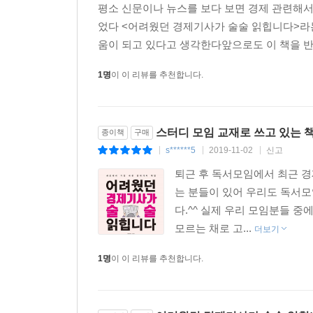
평소 신문이나 뉴스를 보다 보면 경제 관련해
다. 그래서 “누가 어디서 얼마를 벌었다더라” 하는
었다 <어려웠던 경제기사가 술술 읽힙니다>라
다. 이렇게 부동산 광풍이 중심에서 주변 지역으로 퍼져
움이 되고 있다고 생각한다앞으로도 이 책을 반
경제신문에서 국제면은 그냥 지나치기 쉽습니다. 국
1명
이 이 리뷰를 추천합니다.
입니다. 그러나 1997년 IMF 외환위기와 200
약화된 국내경제 펀더멘털과 미·중 무역 분쟁, 일본
심의 글로벌 경제에 우리가 속해 있기 때문입니다. 
스터디 모임 교재로 쓰고 있는 
종이책
구매
경제의 흐름이 왜 우리나라 경제에 이토록 큰 영향
s******5
2019-11-02
신고
|
|
|
경제구조입니다. 그래서 1960년대 경제개발계획부
퇴근 후 독서모임에서 최근 경
이었죠. 우리나라는 현재 세계 무역 6위입니다. 우리나
는 분들이 있어 우리도 독서
다.^^ 실제 우리 모임분들 
수출 위주의 경제구조인 우리나라에서 국제수지표를
모르는 채로 고...
더보기
확인하는 것이 바로 우리나라 경제의 건강을 체크
본수지로 나눕니다. 다른 나라와 상품이나 서비스를
1명
이 이 리뷰를 추천합니다.
본수지라 합니다. 경상수지는 나라의 기초가 되는
장 크고, 그 다음이 서비스수지입니다. 상품수지는
고 있습니다. 경상수지는 다시 상품수지, 서비스수지,