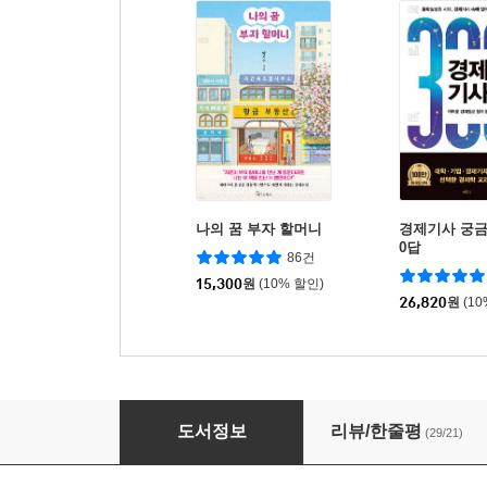
나의 꿈 부자 할머니
경제기사 궁금증
0답
86건
15,300
원
(10% 할인)
26,820
원
(1
어려웠던 경제기사가 술술 읽힙니다
도서정보
리뷰/한줄평
(29/21)