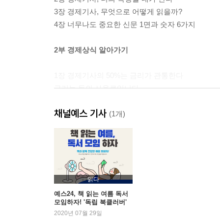
3장 경제기사, 무엇으로 어떻게 읽을까?
4장 너무나도 중요한 신문 1면과 숫자 6가지
2부 경제상식 알아가기
1장 경제기사의 50%는 금리가 관통한다
금리는 돈의 사용료입니다
금리의 다양한 이름들
채널예스 기사
금리 간 차이로 돈을 번다?
(1개)
금리가 생활에 미치는 영향
금리와 물가와의 관계
인플레이션, 디플레이션, 스태그플레이션
왜 중앙은행의 금융정책이 필요할까요?
이것이 궁금하다!_ 돈을 빌려주고 이자를 받는 게 
읽다
예스24, 책 읽는 여름 독서
모임하자! '독립 북클러버'
2장 돈의 흐름인 금융을 알면 돈이 모인다
여름맞이 이벤트
2020년 07월 29일
쓸모가 많은 돈 이야기