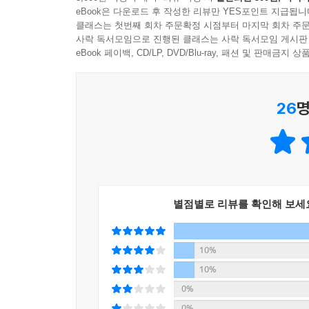
금융과 기술을 합성해 만든 말로 송금, 결제, 대출
eBook은 다운로드 후 작성한 리뷰만 YES포인트 지급됩니
킹이나 스마트폰앱을 이용하는 전자금융 서비스가 
클래스는 첫번째 회차 주문확정 시점부터 마지막 회차 주문
이 책 한 권이면 어렵던 경제기사가 술술 읽힌다!
사락 독서모임으로 진행된 클래스는 사락 독서모임 게시판
크’로 부를 수 있습니다. 4차산업 시대의 핀테크
eBook 페이백, CD/LP, DVD/Blu-ray, 패션 및 판매금
스, P2P금융, 크라우드펀딩 등이 있으며, 모바
단편적으로 띄엄띄엄 듣는 경제뉴스로는 그 맥락을
금융 세계가 이미 눈앞에 펼쳐져 있습니다. 제대로 알고 
전체는 작은 부분들에 의해 또 다른 방향으로 
26
명
습관처럼 꾸준히 읽기를 희망한다. 매일의 경제기사
파생상품은 주식, 채권, 원유, 외환, 농산물 등 
그러면 경제신문은 ‘월급과 자산, 투자는 무엇일
터 파생되어 결정되기 때문에 ‘파생상품’이란 이름
경제기사 읽기를 습관으로 장착하면 미래에 대한 
남기거나 손실이 클 수도 있습니다. 원래는 불확실
행동할지에 대한 구체적인 그림이 선명하게 그려질 것
목적으로 많이 활용되고 있습니다. 그래서 다양한
것이다.
니다. “인간이 만든 가장 어려운 학문이 금융공학”
근하기 어렵다는 단점이 있죠. 필요에 의해 파생
별점별로 리뷰를 확인해 보세
이 책은 크게 3부로 구성되어 있다. ‘1부 경제기
과 옵션, 파생결합증권 등이 있습니다. --- p.144
경제기사를 읽는 것이 재밌으면 습관이 되고, 이제
경제기사를 읽기 위해 필요한 핵심 경제상식 31가지를
10%
경제기사 외에 애널리스트 리포트까지 넓은 의미에
이해하기’ 코스는 트레이닝의 마지닥 단계다. 경
10%
분 미래에 대해서는 긍정적으로 예상하기 때문이죠. 그
4주간의 완독 플래닝을 잘 소화하면, 그 다음은 6
0%
력매수’입니다. 정말 사회적 물의를 일으켰거나 부
경제기사를 찾고, 스스로 질문하고 대답하는 과정이
0%