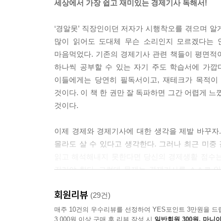
세상에서 가장 쉽고 재미있는 경제기사 독해서!
금융은 복잡하고도 세밀한 계산에 의해 움직입니다. 
융을 샅샅이 분석하고 있습니다. 만약 미국에 비해 
‘경알못’ 직장인이던 저자가 시행착오를 겪으며 알게
하는 외국 자본이 증가할 것입니다. 그들은 이러한 
많이 읽어도 도대체 무슨 소리인지 모르겠다는 
래서 국내로 유입되는 외국인 자본이 많아집니다. 반
마음먹었다. 기존의 경제기사 관련 책들이 평면적
리 트레이드라고 합니다. 이렇듯 캐리 트레이드는 국
하나씩 공부할 수 있는 자기 주도 학습서에 가깝다
입니다. 실제 2018년 하반기 한국(연 1.75%)과
이들에게는 당연히 필독서이고, 재테크가 목적이
벌어졌습니다. --- p.83
것이다. 이 책 한 권만 잘 독파하면 그간 어렵게 
것이다.
거시적 측면에서의 금융은 경제의 혈액이라 말할 수
가 제대로 돌아갑니다. 기업은 자기 돈만으로는 사업
이제 경제와 경제기사에 대한 생각을 제발 바꾸자.
다. 이렇게 금융 거래를 통해 각 경제주체가 이득을 
몰라도 살 수 있다고 생각한다. 그러나 최근 미중 
는 금융이 막히면 어떤 일이 일어날까요? 사업체가 
읽고 해석해내지 못한다면 당신의 경제생활 점수는
문제가 일어날 수 있겠죠. 이렇듯 가계와 기업은 
길러야 한다. 그런데 문제는 경제기사를 스스로 읽
상호 보완적 작용을 하고 있습니다. 금융지식은 돈
경제기사를 읽는 ‘경제기사 독해법’을 알려준다. 
이란 복잡하고 어려운 과목이죠. --- p.119
회원리뷰
경제신문을 읽으면 무언가 인사이트를 얻고 무언가
(29건)
단지 경제기사 읽는 법을 몰랐을 뿐이다. 이 책을 
매주 10건의 우수리뷰를 선정하여 YES포인트 3만원을 드
최근 경제기사에 4차산업과 관련해 핀테크라는 단
3,000원 이상 구매 후 리뷰 작성 시
일반회원 300원, 마니아
나라 재정과 환율 변동까지 생각하는 수준으로 발