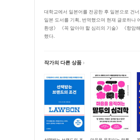
오프라인 서점을 정기적으로 방문한다 | 입문서는 세
대학교에서 일본어를 전공한 후 일본으로 건너가
7장 책을 문구처럼 써라
일본 도서를 기획, 번역했으며 현재 글로하나
어디에 밑줄을 그을까 | 나만의 상호 참조 만들기 |
환생》 《꼭 알아야 할 심리의 기술》 《항암해
이과식 독서법이란
했다.
보충수업
작가의 다른 상품
8장 소유하지 않는 독서 인생
스톡에서 플로우로 | 책을 포기하는 용기 | 있는 것을
나가며
선택받는 브랜드의 조
마음을 움직이는 말투
꼭