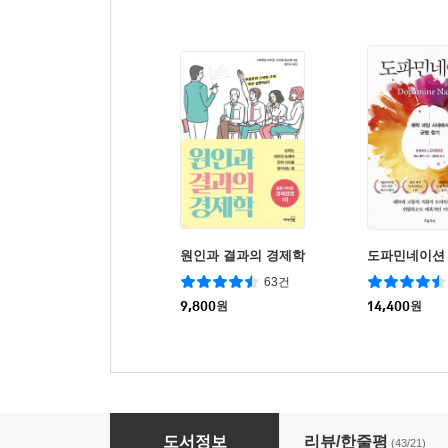
원인과 결과의 경제학
도파민네이션
63건
9,800
원
14,400
원
책 읽기가 만만해지는 이과식 독서법
도서정보
리뷰/한줄평
(43/21)