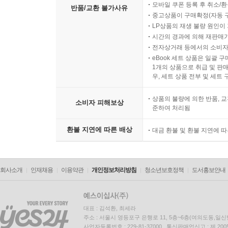
모바일 쿠폰 등록 후 취소/환
반품/교환 불가사유
중고상품이 구매확정(자동 
LP상품의 재생 불량 원인이 기
시간의 경과에 의해 재판매가
전자상거래 등에서의 소비자
eBook 세트 상품은 일괄 
1개의 상품으로 취급 및 판매
우, 세트 상품 전부 및 세트
상품의 불량에 의한 반품, 교
소비자 피해보상
준하여 처리됨
환불 지연에 따른 배상
대금 환불 및 환불 지연에 
회사소개
인재채용
이용약관
개인정보처리방침
청소년보호정책
도서홍보안내
대표 : 김석환, 최세라
주소 : 서울시 영등포구 은행로 11, 5층~6층(여의도동,일신
사업자등록번호 : 229-81-37000 통신판매업신고 : 제 200