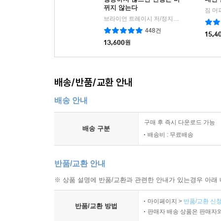
뀌지 않는다
짐 머
브라이언 트레이시 저/정지현 역
현대지성
|
448건
15,4
13,600
원
배송/반품/교환 안내
배송 안내
구매 후 즉시 다운로드 가능
배송 구분
배송비 : 무료배송
반품/교환 안내
※ 상품 설명에 반품/교환과 관련한 안내가 있는경우 아래 
마이페이지 >
반품/교환 신청
반품/교환 방법
판매자 배송 상품은 판매자와