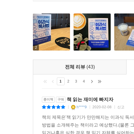
끝까지 읽지 않아도 좋다
대신 반드시 아웃풋을 향해 나아간다
저자는 소비하는 독서와 생산하는 독서를 또렷하게 
펼치지 못하는 이유는 사실상 독서의 목적이 명확
잡동사니를 늘리거나 마음의 짐만 더한다. 명확하게 
없는 부분은 성큼성큼 건너뛰며 읽으면 된다. 대신
2
3
방식을 추천하기도 한다.
전체 리뷰
(43)
수포자, 영포자를 걱정하지만, 그보다 더 포기하지 
우리가 살면서 맞닥뜨리는 수많은 빈칸을 채워줄 
1
2
3
4
내기 위한 읽기 노하우, 나아가 수집하고 메모
이과와 문과를 가리지 않고 독서를 시작하거나 심화
책 읽는 재미에 빠지자
종이책
구매
h****9
2020-02-08
신고
|
|
|
책의 제목은'책 읽기가 만만해지는 이과식 독
방법을 소개해주는 책이라고 예상했다.(물론 그
읽거나혹은 심한 경우 책 읽기 자체를 싫어하는 