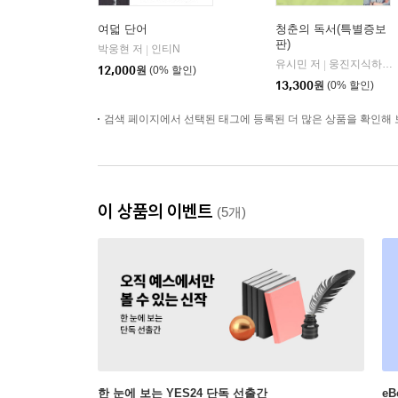
여덟 단어
청춘의 독서(특별증보
판)
박웅현 저
인티N
|
유시민 저
웅진지식하우스
|
12,000
원
(0% 할인)
13,300
원
(0% 할인)
검색 페이지에서 선택된 태그에 등록된 더 많은 상품을 확인해 
이 상품의 이벤트
(5개)
한 눈에 보는 YES24 단독 선출간
e