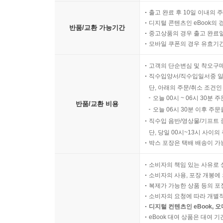
출고 완료 후 10일 이내의 
디지털 콘텐츠인 eBook의 
반품/교환 가능기간
중고상품의 경우 출고 완료일
모바일 쿠폰의 경우 유효기간(
고객의 단순변심 및 착오구
직수입양서/직수입일서중 일
단, 아래의 주문/취소 조건인
오늘 00시 ~ 06시 30분 
반품/교환 비용
오늘 06시 30분 이후 주문
직수입 음반/영상물/기프트 
단, 당일 00시~13시 사이
박스 포장은 택배 배송이 가
소비자의 책임 있는 사유로 
소비자의 사용, 포장 개봉에 
복제가 가능한 상품 등의 포장을 
소비자의 요청에 따라 개별
디지털 컨텐츠인 eBook, 
eBook 대여 상품은 대여 기