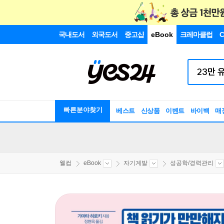
국내도서
외국도서
중고샵
eBook
크레마클럽
C
빠른분야찾기
베스트
신상품
이벤트
바이백
매
웰컴
eBook
자기계발
성공학/경력관리