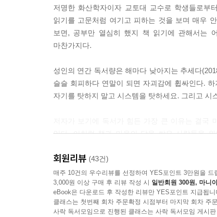
저명한 화산학자이자 교토대 교수로 학생들로부터 
읽기를 고문처럼 여기고 피하는 것을 보며 매우 
보면, 공부만 열심히 했지 책 읽기에 관해서는 
마찬가지다.
성인의 연간 독서량은 해마다 낮아지는 추세다(2018
슬슬 회피하다 연말이 되면 자괴감에 휩싸인다. 하
자기를 탓하지 말고 시스템을 탓하세요. 그리고 시스
저자가 보기에 독서가 힘든 가장 큰 이유는 결국 
있다. 이처럼 책과 마음의 담을 쌓은 사람들을 위
만나보자. 과학 연구와 행정, 교육직을 두루 거치
회원리뷰
자신만의 ‘이과식’ 독서 노하우를 쉽고 유쾌하게 전
(43건)
매주 10건의 우수리뷰를 선정하여 YES포인트 3만원을 드
3,000원 이상 구매 후 리뷰 작성 시
일반회원 300원, 마니아
이과식 독서의 핵심은
eBook은 다운로드 후 작성한 리뷰만 YES포인트 지급됩니
‘미뤄두기’와 ‘요소분해’
클래스는 첫번째 회차 주문확정 시점부터 마지막 회차 주문
사락 독서모임으로 진행된 클래스는 사락 독서모임 게시판