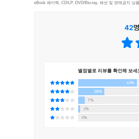
굳이 ‘이과식’인 이유는 뭘까? “이과 사람들은 편
eBook 페이백, CD/LP, DVD/Blu-ray, 패션 및 판매금
궁리하는 것이 이과 사람들의 사고방식으로, 이를 책
42
명
“나는 이과의 학문적 전통에는 본질을 추출하기 
전체 구조를 거시적으로 파악하는 방법론으로, 나는
독서법에 응용한 것이라 하겠다.” (들어가며 중에서
이공계 출신은 독서와 거리가 멀다고 생각하지만,
발휘한다. 저자는 책이란 끝까지 독파할 필요가 전혀
별점별로 리뷰를 확인해 보세
좀더 편리하게 실행할 자기만의 시스템을 만드는 
63%
있다.
28%
“난해한 책은 미뤄두기와 요소분해법을 활용해 읽으
7%
접목하는 것이다. 현재 목적에서 벗어난 길은 깊
2%
마지막까지 읽는다고 훌륭하다며 상 주는 사람은 없다
0%
많이 읽을 필요 없다