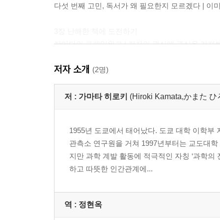
다섯 번째 고민, 독서가 왜 필요한지 모르겠다 | 이
3장 난해한 책에 도전하기
저마다의 프레임워크 | 저자의 관심에 관심을 가져본다
대처하는 방법
저자 소개
(2명)
4장 다독, 속독, 지독의 기술
다독과 속독이라는 망령 | 속독에는 목적이 있다 |
저 :
가마타 히로키
(Hiroki Kamata,かまた
없다 | 방식을 바꿔가며 세 번 읽는다 | 슬럼프에 빠
1955년 도쿄에서 태어났다. 도쿄 대학 이학
2부 일과 공부에 효과적인 독서법
관측소 연구원을 거쳐 1997년부터는 교도대
지만 과학 계발 활동에 적극적인 자칭 ‘과학의
5장 결과를 만들어내는 독서
하고 따뜻한 인간관계에...
지적 소비와 지적 생산을 구분하라 | 풀 수 있는 문
서평만 읽어도 좋다 | 경로 이탈하지 않기 | 읽지 않
역 :
정현옥
6장 책을 고르고 정리하는 법