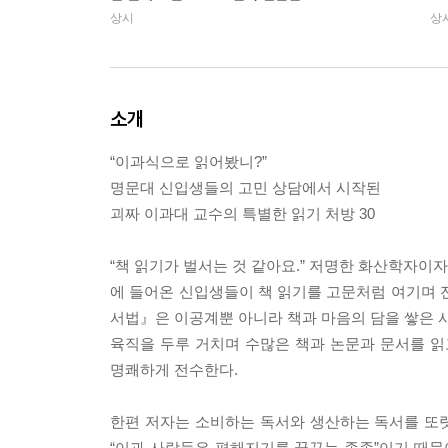
상시
상
소개
“이과식으로 읽어봤니?”
명문대 신입생들의 고민 상담에서 시작된
괴짜 이과대 교수의 특별한 읽기 처방 30
“책 읽기가 벌서는 것 같아요.” 저명한 화산학자이
에 들어온 신입생들이 책 읽기를 고문처럼 여기며 
서법』은 이공계뿐 아니라 책과 마음의 담을 쌓은 사람
육직을 두루 거치며 수많은 책과 논문과 문서를 읽고
명쾌하게 전수한다.
한편 저자는 소비하는 독서와 생산하는 독서를 또렷
“이과 사람들은 편해지기를 꿈꾸는 종족”이기 때문