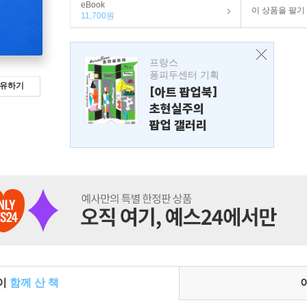
eBook
이 상품을 팔기
11,700원
프랑스
퐁피두센터 기획
유하기
[아트 팝업북]
초현실주의
팝업 갤러리
들이
함께 산 책