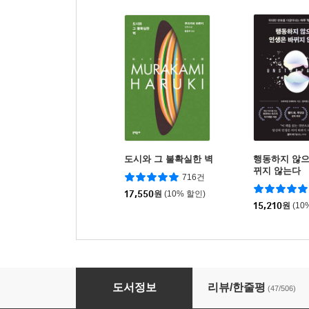
도시와 그 불확실한 벽
행동하지 않으
뀌지 않는다
716건
17,550
원
(10% 할인)
15,210
원
(10
당신은 뇌를 고칠 수 있다
도서정보
리뷰/한줄평
(47/506)