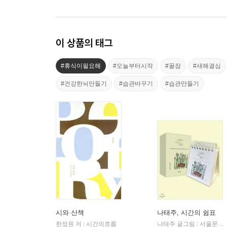
이 상품의 태그
#휴식이필요해
#오늘부터시작
#꿀잠
#새해결심
#건강한뇌만들기
#습관바꾸기
#습관만들기
시와 산책
나태주, 시간의 쉼표
한정원 저
시간의흐름
나태주 글그림
서울문화사
|
|