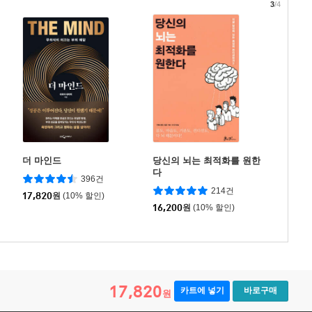
3
/4
더 마인드
당신의 뇌는 최적화를 원한
다
396건
214건
17,820
원
(10% 할인)
16,200
원
(10% 할인)
17,820
카트에 넣기
바로구매
원