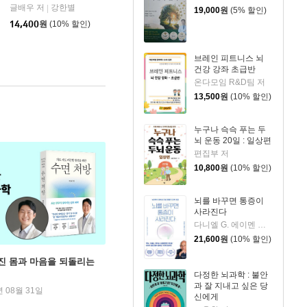
글배우 저
강한별
|
19,000
원
(5% 할인)
14,400
원
(10% 할인)
브레인 피트니스 뇌
건강 강좌 초급반
온다모임 R&D팀 저
13,500
원
(10% 할인)
누구나 슥슥 푸는 두
뇌 운동 20일 : 일상편
편집부 저
10,800
원
(10% 할인)
뇌를 바꾸면 통증이
사라진다
다니엘 G. 에이멘 저/김성훈 역
21,600
원
(10% 할인)
무너진 몸과 마음을 되돌리는
다정한 뇌과학 : 불안
과 잘 지내고 싶은 당
년 08월 31일
신에게