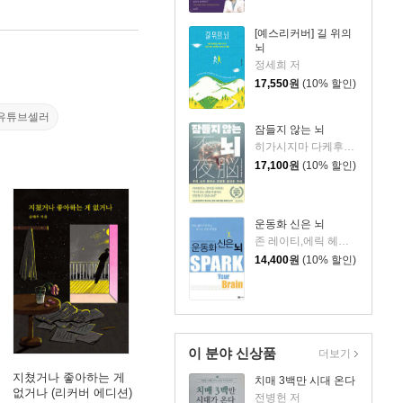
[예스리커버] 길 위의
뇌
정세희 저
17,550
원
(10% 할인)
유튜브셀러
잠들지 않는 뇌
히가시지마 다케후미 저/문혜원 역
17,100
원
(10% 할인)
운동화 신은 뇌
존 레이티,에릭 헤이거먼 공저/이상헌 역/김영보 감수
14,400
원
(10% 할인)
이 분야 신상품
더보기
지쳤거나 좋아하는 게
치매 3백만 시대 온다
없거나 (리커버 에디션)
전병헌 저