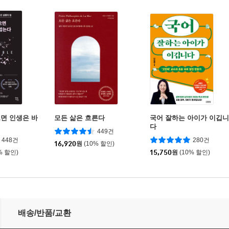
면 인생은 바
모든 삶은 흐른다
국어 잘하는 아이가 이깁니
다
449건
448건
280건
16,920
원
(10% 할인)
% 할인)
15,750
원
(10% 할인)
배송/반품/교환