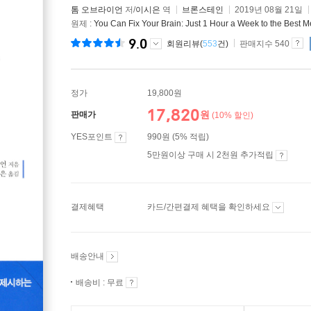
톰 오브라이언
저/
이시은
역
브론스테인
2019년 08월 21일
원제 :
You Can Fix Your Brain: Just 1 Hour a Week to the Best M
9.0
회원리뷰(
553
건)
판매지수 540
정가
19,800원
17,820
원
판매가
(10% 할인)
YES포인트
990원 (5% 적립)
5만원이상 구매 시 2천원 추가적립
결제혜택
카드/간편결제 혜택을 확인하세요
배송안내
배송비 : 무료