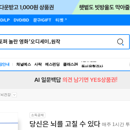
D/LP
DVD/BD
문구
/GIFT
티켓
장안내
채널예스
사락
예스펀딩
클래스24
독서유형검사
RBTI Lab
독서유형검사
AI 일문백답
의견 남기면 YES상품권!
뇌건강
소득공제
당신은 뇌를 고칠 수 있다
매주 1시간 