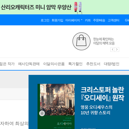
로그인
회원가입
마이페이지
카트
주문/배송
고객센터
Gl
젊은 작가
예사단독판매
이달의사은품
특가할인
추천도서
대량/법인
투자하여 최상의 기억력, 생산성, 수면을 얻는 법