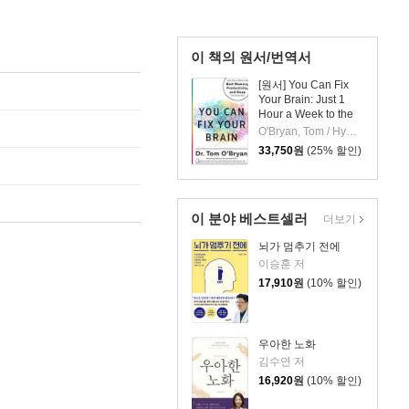
이 책의 원서/번역서
[원서] You Can Fix
Your Brain: Just 1
Hour a Week to the
Best Memory,
O'Bryan, Tom / Hyman, Mark
Productivity, and
33,750
원
(25% 할인)
Sleep You've Ever
Had
이 분야 베스트셀러
더보기
뇌가 멈추기 전에
이승훈 저
17,910
원
(10% 할인)
우아한 노화
김수연 저
16,920
원
(10% 할인)