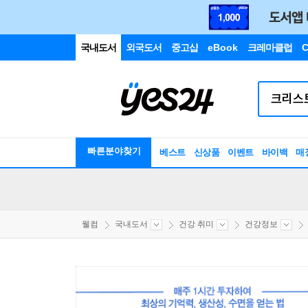
국내도서
외국도서
중고샵
eBook
크레마클럽
C
빠른분야찾기
베스트
신상품
이벤트
바이백
매
웰컴
국내도서
건강 취미
건강정보