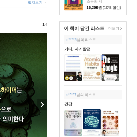
조용환 저
펼쳐보기
16,200
원
(10% 할인)
1
/4
이 책이 담긴
리스트
더보기
n****5
님의 리스트
기타, 자기발전
c****7
님의 리스트
건강