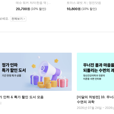
매슈 워커 저/이한음 역
열린책들
토마스 패빗 저
영진닷컴
|
|
20,700
원
(10% 할인)
10,800
원
(10% 할인)
보세요.
전체보기
가 인하 & 특가 할인 도서 모음
[이달의 처방전] 10. 
수면의 과학
시
2026년 07월 24일 ~ 2026