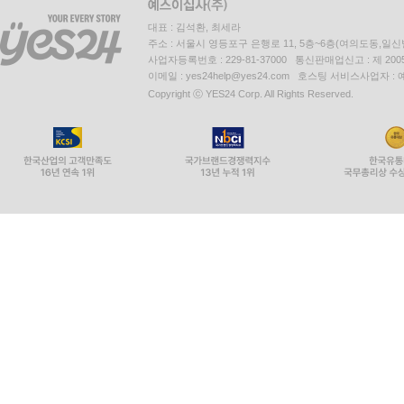
대표 : 김석환, 최세라
주소 : 서울시 영등포구 은행로 11, 5층~6층(여의도동,일신
사업자등록번호 : 229-81-37000 통신판매업신고 : 제 200
이메일 : yes24help@yes24.com 호스팅 서비스사업자 :
Copyright ⓒ YES24 Corp. All Rights Reserved.