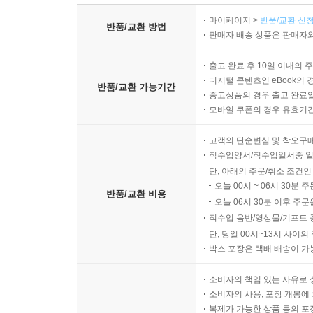
마이페이지 >
반품/교환 신청
반품/교환 방법
판매자 배송 상품은 판매자와
출고 완료 후 10일 이내의 
디지털 콘텐츠인 eBook의 
반품/교환 가능기간
중고상품의 경우 출고 완료일
모바일 쿠폰의 경우 유효기간(
고객의 단순변심 및 착오구
직수입양서/직수입일서중 일
단, 아래의 주문/취소 조건인
오늘 00시 ~ 06시 30분 
반품/교환 비용
오늘 06시 30분 이후 주문
직수입 음반/영상물/기프트 
단, 당일 00시~13시 사이
박스 포장은 택배 배송이 가
소비자의 책임 있는 사유로 
소비자의 사용, 포장 개봉에 
복제가 가능한 상품 등의 포장을 