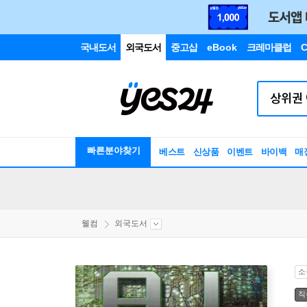
국내도서
외국도서
중고샵
eBook
크레마클럽
C
빠른분야찾기
베스트
신상품
이벤트
바이백
매
웰컴
외국도서
소
직