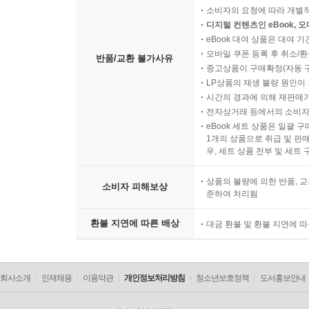
소비자의 요청에 따라 개별
디지털 컨텐츠인 eBook, 
eBook 대여 상품은 대여 기
모바일 쿠폰 등록 후 취소/환
반품/교환 불가사유
중고상품이 구매확정(자동 
LP상품의 재생 불량 원인이 기
시간의 경과에 의해 재판매가
전자상거래 등에서의 소비자
eBook 세트 상품은 일괄 
1개의 상품으로 취급 및 판매
우, 세트 상품 전부 및 세트
상품의 불량에 의한 반품, 교
소비자 피해보상
준하여 처리됨
환불 지연에 따른 배상
대금 환불 및 환불 지연에 
회사소개
인재채용
이용약관
개인정보처리방침
청소년보호정책
도서홍보안내