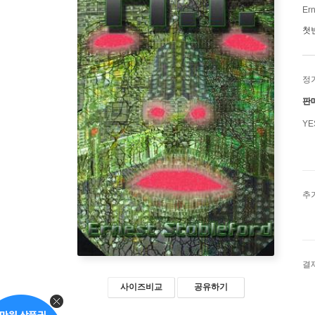
Ern
첫
정
판
Y
추
결
사이즈비교
공유하기