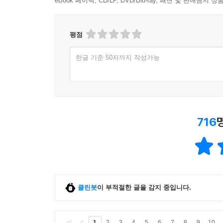
eBook 페이백, CD/LP, DVD/Blu-ray, 패션 및 판매금
평점
한글 기준 50자까지 작성가능
716
클린봇
이 부적절한 글을 감지 중입니다.
1
2
3
4
5
6
7
8
9
10