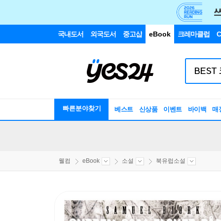
국내도서
외국도서
중고샵
eBook
크레마클럽
C
빠른분야찾기
베스트
신상품
이벤트
바이백
매
웰컴
eBook
소설
북유럽소설