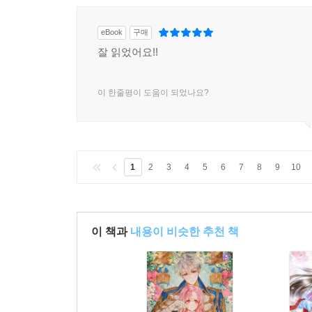
eBook
구매
잘 읽었어요!!
이 한줄평이 도움이 되었나요?
1
2
3
4
5
6
7
8
9
10
이 책과
내용이 비슷한 추천 책