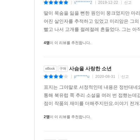
s*********2
2019-12-22
신고
|
|
|
딸이 목숨을 잃을 뻔한 원인이 뭉크였지만 마리
어진 살인자를 추적하고 있었고 미리암은 그의 
빨고 나서 고개를 절레절레 흔들었다. 그는 아직
4명
이 이 리뷰를 추천합니다.
사슴을 사랑한 소년
eBook
구매
p*******u
2020-08-31
신고
|
|
|
표지는 그야말로 서정적인데 내용은 정반대네요
통해 북유럽 쪽 추리 소설을 여러 번 접했는데
점이 작품의 재미를 더해주지만요.이야기 전개가
2명
이 이 리뷰를 추천합니다.