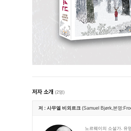
저자 소개
(2명)
저 :
사무엘 비외르크
(Samuel Bjørk,본명:Fro
노르웨이의 소설가. 유명한