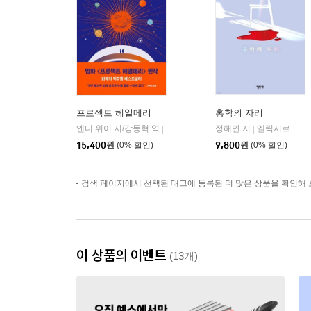
프로젝트 헤일메리
홍학의 자리
앤디 위어 저/강동혁 역
알에이치코리아(RHK)
정해연 저
엘릭시르
|
|
15,400
원
(0% 할인)
9,800
원
(0% 할인)
검색 페이지에서 선택된 태그에 등록된 더 많은 상품을 확인해 
이 상품의 이벤트
(13개)