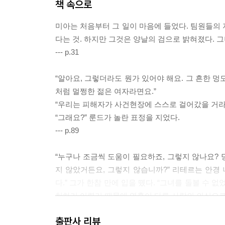
책 속으로
미아는 처음부터 그 일이 마음에 들었다. 팀원들의 
다는 것. 하지만 그것은 양날의 검으로 밝혀졌다. 그
--- p.31
“알아요, 그렇더라도 뭔가 있어야 해요. 그 흔한 멍
처럼 멀쩡한 젊은 여자라면요.”
“우리는 피해자가 사건현장에 스스로 걸어갔을 거라
“그래요?” 룬드가 놀란 표정을 지었다.
--- p.89
“누구나 조금씩 도움이 필요하죠, 그렇지 않나요?
지 않았거든요, 그렇지 않습니까?” 리테르는 안경
다.” 그가 한참 만에 입을 뗐다. “그녀를 돌볼 수
처하기 어렵기 때문에 영혼이 다른 사람의 의식으로 
게 고개를 저으며 경멸하듯 미아를 쳐다보았다.
출판사 리뷰
--- p.131