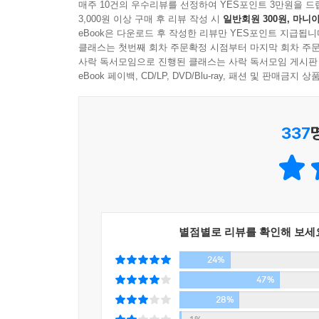
매주 10건의 우수리뷰를 선정하여 YES포인트 3만원을 드
3,000원 이상 구매 후 리뷰 작성 시
일반회원 300원, 마니아
“계속하세요.” 말리 신부가 다독였다. 검은 사제복
eBook은 다운로드 후 작성한 리뷰만 YES포인트 지급됩니
“단 하나의 퍼즐 조각도 놓쳐서는 안 된다.”
“아니, 어쩌면 사슴요.” 젊은이가 웅얼거렸다. “잘 
클래스는 첫번째 회차 주문확정 시점부터 마지막 회차 주문
무늬 스웨터를 짜내듯 촘촘한 구성.
사락 독서모임으로 진행된 클래스는 사락 독서모임 게시판
eBook 페이백, CD/LP, DVD/Blu-ray, 패션 및 판매금
--- p.316
모처럼 회복되던 미아의 내면은 어쩔 수 없이 맞닥뜨
입을 모아 미아에게 말했다. 애정과 우려를 담은
337
되었다. 불면의 밤이면 어스름한 실루엣으로 떠올
다시 살아나 꿈틀거리는 내면의 악과 사투를 벌여
있을까? 무엇보다 착한 우리의 일상을 파괴하는 
쉽사리 판별할 수 있다고 믿는다. 그 당연한 믿음은 
이 소설 『사슴을 사랑한 소년』은 우리가 일상에서
별점별로 리뷰를 확인해 보세
악으로 흑화하는 고리들을 잘게 쪼개진 조각 퍼즐을
24%
사무엘 비외르크는 냉정하고 가슴 저린 풍경으로 
47%
다졌다. 묵직한 주제의식을 크라임이라는 장르에
28%
소년』은 유럽에서 발간되자마자 “크라임의 진정한 마