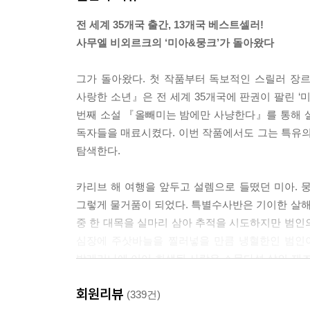
전 세계 35개국 출간, 13개국 베스트셀러!
“저기 저 벽에 쓴 글은 원래 없던 거겠죠?” 골리가
사무엘 비외르크의 ‘미아&뭉크’가 돌아왔다
내가 어떻게 하는지 잘 봐.
“틀림없어요.” 미아가 냉정을 찾으며 말했다.
그가 돌아왔다. 첫 작품부터 독보적인 스릴러 장
지금까지 미아는 차마 침대를 볼 수 없었다. 생명이
사랑한 소년』은 전 세계 35개국에 판권이 팔린 ‘
길을 보냈다.
번째 소설 『올빼미는 밤에만 사냥한다』를 통해 
--- p.141
독자들을 매료시켰다. 이번 작품에서도 그는 특유
탐색한다.
시간이 흐르면서 기억은 무뎌졌다. 그리고 점차 지
리는 선량함을 믿기로 했다.
카리브 해 여행을 앞두고 설렘으로 들떴던 미아. 
하지만 그 어둠이 돌아왔다. 그는 지난밤 사이 팀원
그렇게 물거품이 되었다. 특별수사반은 기이한 살
--- p.194
중 한 대목을 실마리 삼아 추적을 시도하지만 범인의
심장에 주삿바늘을 찔러넣을 만큼 냉혈한인 범인이
“그러니까 당신이 아는 바로는,” 미아가 말했다. “
발레리나에 이어 희생된 사람은 스물다섯 살의 재즈
이스마엘이 그림들을 다시 살폈다. “저는 그렇다고 
방의 시신을 향한 카메라 렌즈의 숫자는 7이었다. 
대로 설명했다면 이목구비에서 이 부분들은 가장 감
회원리뷰
수사팀이 전열을 정비하기도 전에 세 번째, 네 번째
(339건)
--- p.268