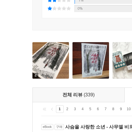
1%
뭉크’ 신드롬을 불러일으키고 있다.
0%
4
전체 리뷰
(339)
1
2
3
4
5
6
7
8
9
10
사슴을 사랑한 소년 - 사무엘 
eBook
구매