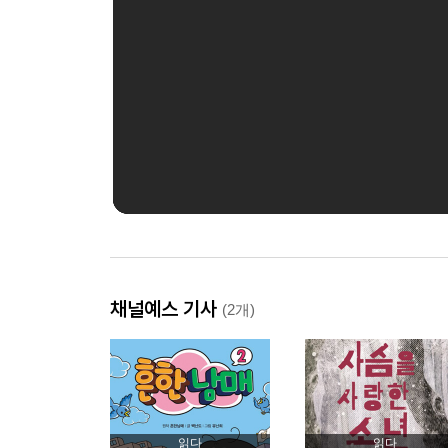
채널예스 기사
(2개)
읽다
읽다