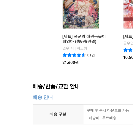
[세트] 폭군의 애완동물이
[세트
되었다 (총6권/완결)
궁수연
견우 저
피오렛
|
81건
10,5
21,600
원
배송/반품/교환 안내
배송 안내
구매 후 즉시 다운로드 가능
배송 구분
배송비 : 무료배송