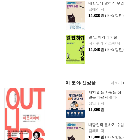
내향인의 말하기 수업
김해리 저
11,880
원
(10% 할인)
일 안 하기의 기술
나카무라 가즈야 저/김수빈 역
11,340
원
(10% 할인)
이 분야 신상품
더보기
재치 있는 사람은 장
면을 다르게 본다
정민규 저
16,800
원
내향인의 말하기 수업
김해리 저
11,880
원
(10% 할인)