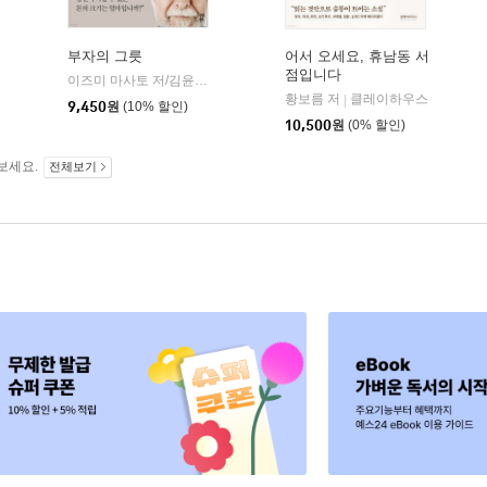
부자의 그릇
어서 오세요, 휴남동 서
점입니다
다산초당
이즈미 마사토 저/김윤수 역
다산북스
|
|
황보름 저
클레이하우스
|
9,450
원
(10% 할인)
10,500
원
(0% 할인)
보세요.
전체보기