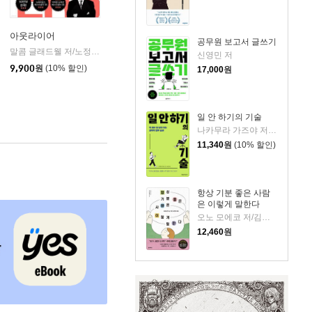
아웃라이어
공무원 보고서 글쓰기
말콤 글래드웰 저/노정태 역/최인철 감수
김영사
|
신영민 저
9,900
원
(10% 할인)
17,000
원
일 안 하기의 기술
나카무라 가즈야 저/김수빈 역
11,340
원
(10% 할인)
항상 기분 좋은 사람
은 이렇게 말한다
오노 모에코 저/김시온 역
12,460
원