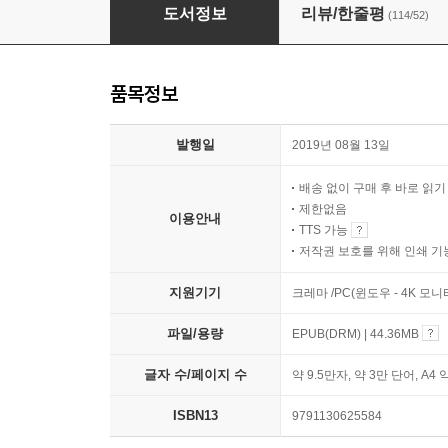
나는 심플하게 말한다
도서정보
리뷰/한줄평
(114/52)
품목정보
발행일
2019년 08월 13일
배송 없이 구매 후 바로 읽
제한없음
이용안내
TTS 가능
저작권 보호를 위해 인쇄 기
지원기기
크레마 /PC(윈도우 - 4K 모
파일/용량
EPUB(DRM) | 44.36MB
글자 수/페이지 수
약 9.5만자, 약 3만 단어, A4 
ISBN13
9791130625584