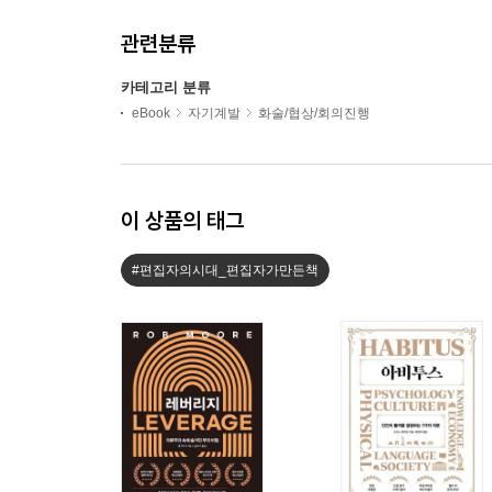
관련분류
카테고리 분류
eBook
자기계발
화술/협상/회의진행
이 상품의 태그
#편집자의시대_편집자가만든책