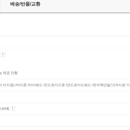
배송/반품/교환
기
능 제공 안함
니터 미지원) /아이폰 /아이패드 /안드로이드폰 /안드로이드패드 /전자책단말기(저사양 기기 
약 60쪽