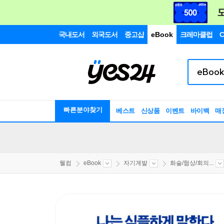
국내도서
외국도서
중고샵
eBook
크레마클럽
C
빠른분야찾기
베스트
신상품
이벤트
바이백
매
웰컴
eBook
자기계발
화술/협상/회의...