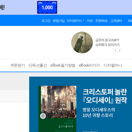
로그인
회원가입
마이페이지
카트
주문/배송
고객센터
Gl
쿠폰받기
단독선출간
eBook필기방법
eBook리더기
디지털머니