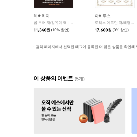
레버리지
아비투스
롭 무어 저/김유미 역
다산북스
도리스 메르틴 저/배명자 역
|
11,340
원
(10% 할인)
17,600
원
(0% 할인)
검색 페이지에서 선택된 태그에 등록된 더 많은 상품을 확인해 
이 상품의 이벤트
(5개)