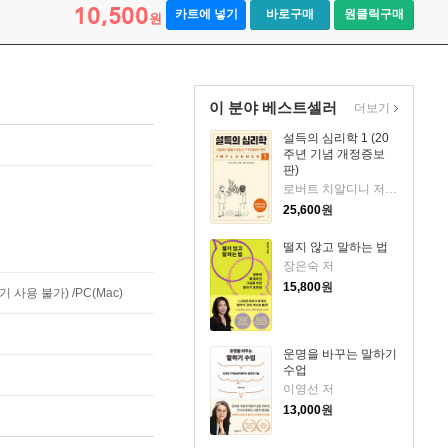
10,500
카트에 넣기
바로구매
원클릭구매
원
이 분야 베스트셀러
더보기
설득의 심리학 1 (20
주년 기념 개정증보
판)
로버트 치알디니 저/황혜숙,임상훈 공역
25,600
원
떨지 않고 말하는 법
장은숙 저
15,800
원
사용 불가) /PC(Mac)
운명을 바꾸는 말하기
수업
이영선 저
13,000
원