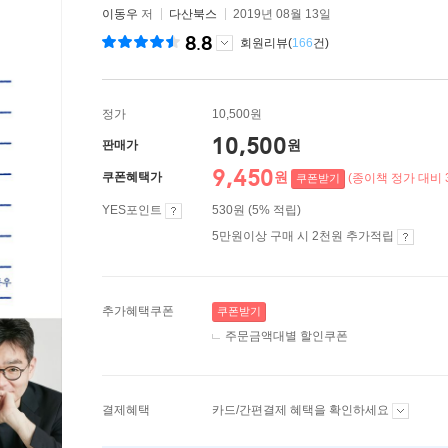
이동우
저
다산북스
2019년 08월 13일
8.8
회원리뷰(
166
건)
정가
10,500원
10,500
원
판매가
9,450
원
쿠폰혜택가
(종이책 정가 대비 
쿠폰받기
YES포인트
530원 (5% 적립)
5만원이상 구매 시 2천원 추가적립
추가혜택쿠폰
쿠폰받기
주문금액대별 할인쿠폰
결제혜택
카드/간편결제 혜택을 확인하세요