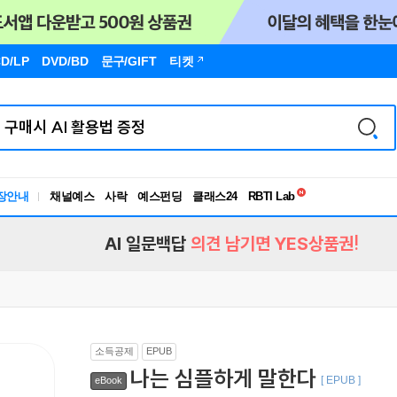
D/LP
DVD/BD
문구
/GIFT
티켓
독서유형검사
RBTI Lab
장안내
채널예스
사락
예스펀딩
클래스24
독서유형검사
AI 일문백답
의견 남기면 YES상품권!
소득공제
EPUB
나는 심플하게 말한다
[ EPUB ]
eBook