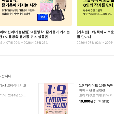
유아/어린이/가정살림] 여름방학, 줄거움이 커지는
[기획전] 그림책의 새로운
간 : 여름방학 유아동 퀴즈 상품권
를 만나다
26년 07월 20일 ~ 2026년 08월 23일
2026년 07월 02일 ~ 2026
있습니다.
1:9 다이어트 10분 뚝딱
No.1 트레이너의 고
이어트 완결 실천편
디어
2014년 10월 13일
모리 다쿠로 저/전경아 역
|
10,800
원
(10% 할인)