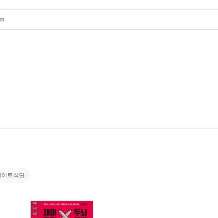
mm
이어트식단