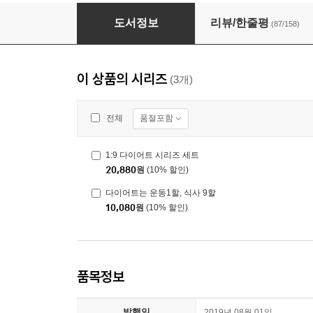
1:9 다이어트 시리즈 세트
도서정보
리뷰/한줄평
(87/158)
이 상품의 시리즈
(3개)
품절포함
전체
1:9 다이어트 시리즈 세트
20,880
원
(10% 할인)
다이어트는 운동1할, 식사 9할
10,080
원
(10% 할인)
품목정보
발행일
2019년 08월 01일