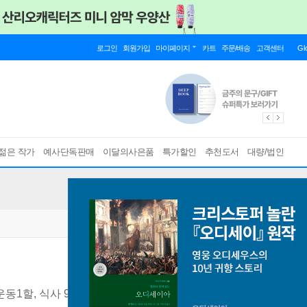
로그인
회원가입
마이페이지
카트
주문/배송
고객센터
Gl
젊은 작가
예사단독판매
이달의사은품
특가할인
추천도서
대량/법인
동1할, 식사 9할/1:9 다이어트 10분 뚝딱! 레시피
[ 전2권 ]