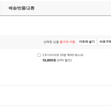
배송/반품/교환
카트에 넣기
바로구
선택한 상품
총
0
개 /
0
원
1:9 다이어트 10분 뚝딱! 레시피
10,800
원
(10% 할인)