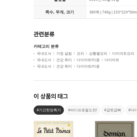
쪽수, 무게, 크기
380쪽 | 746g | 153*224*50
관련분류
카테고리 분류
국내도서
가정 살림
요리
상황별요리
다이어트요리
국내도서
건강 취미
다이어트/미용
다이어트
국내도서
건강 취미
다이어트/미용
이 상품의 태그
#기간한정특가
#바디프로필도전!
#급찐급빠
#다