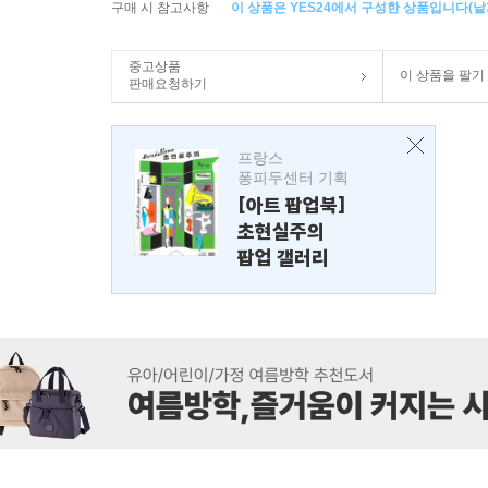
구매 시 참고사항
이 상품은 YES24에서 구성한 상품입니다(낱개
중고상품
이 상품을 팔기
판매요청하기
프랑스
퐁피두센터 기획
[아트 팝업북]
초현실주의
팝업 갤러리