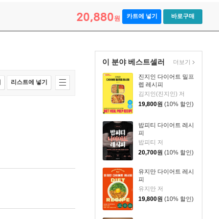
20,880
카트에 넣기
바로구매
원
이 분야 베스트셀러
더보기
진지인 다이어트 밀프
매
리스트에 넣기
렙 레시피
김지인(진지인) 저
19,800
원
(10% 할인)
밥피티 다이어트 레시
피
밥피티 저
20,700
원
(10% 할인)
유지만 다이어트 레시
피
유지만 저
19,800
원
(10% 할인)