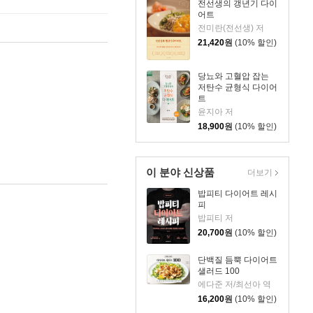
전선생의 갱년기 다이
어트
전미란(전선생) 저
21,420
원
(10% 할인)
당뇨와 고혈압 잡는
저탄수 균형식 다이어
트
윤지아 저
18,900
원
(10% 할인)
이 분야 신상품
더보기
밥피티 다이어트 레시
피
밥피티 저
20,700
원
(10% 할인)
단백질 듬뿍 다이어트
샐러드 100
에다준 저/최선아 역
16,200
원
(10% 할인)