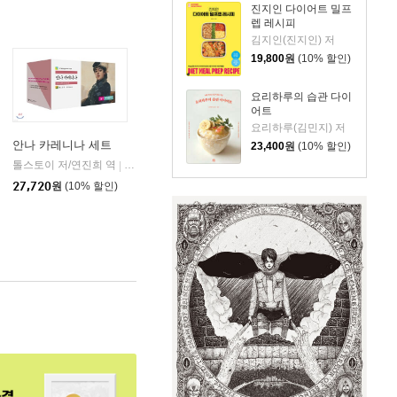
진지인 다이어트 밀프
렙 레시피
김지인(진지인) 저
19,800
원
(10% 할인)
요리하루의 습관 다이
어트
요리하루(김민지) 저
안나 카레니나 세트
23,400
원
(10% 할인)
톨스토이 저/연진희 역
민음사
|
사
27,720
원
(10% 할인)