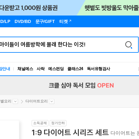
D/LP
DVD/BD
문구
/GIFT
티켓
장안내
채널예스
사락
예스펀딩
클래스24
독서유형검사
RBTI Lab
독서유형검사
크클 심야 독서 모임
OPEN
황별요리
다이어트요리
소득공제
정가인하
1:9 다이어트 시리즈 세트
다이어트는 운