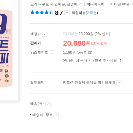
모리 다쿠로
저/
안혜은
,
전경아
역
이다미디어
2019년 08월 
8.7
회원리뷰(
245
건)
재정가
23,200
원
23,200원
(0% 인하)
20,880
원
판매가
(10% 할인)
YES포인트
1,160원 (5% 적립)
5만원이상 구매 시 2천원 추가적립
결제혜택
카드/간편결제 혜택을 확인하세요
배송안내
배송비 : 무료