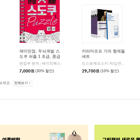
재미만점, 두뇌계발 스
카라마조프 가의 형제들
도쿠 퍼즐 1 초급, 중급
세트
더스토리
편집부 편저
베이직북스
도스토예프스키 저/김연경 역
민음
|
|
7,000
원
(30% 할인)
29,700
원
(10% 할인)
보세요.
전체보기