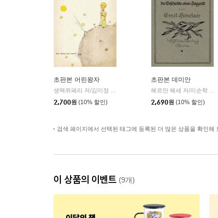
초판본 어린왕자
초판본 데미안
생텍쥐페리 저/김미정 역
더스토리
헤르만 헤세 저/이순학 역
|
|
2,700
원
(10% 할인)
2,690
원
(10% 할인)
검색 페이지에서 선택된 태그에 등록된 더 많은 상품을 확인해 
이 상품의 이벤트
(9개)