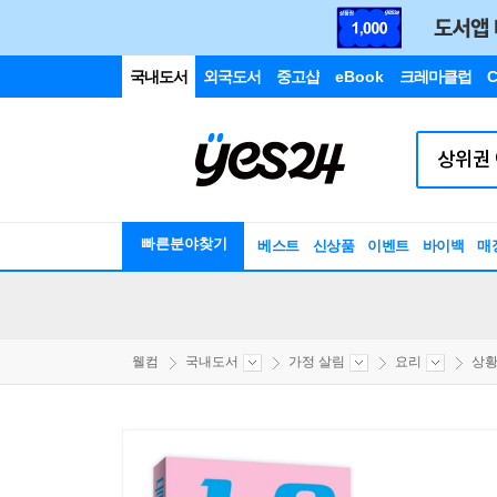
국내도서
외국도서
중고샵
eBook
크레마클럽
C
빠른분야찾기
베스트
신상품
이벤트
바이백
매
웰컴
국내도서
가정 살림
요리
상