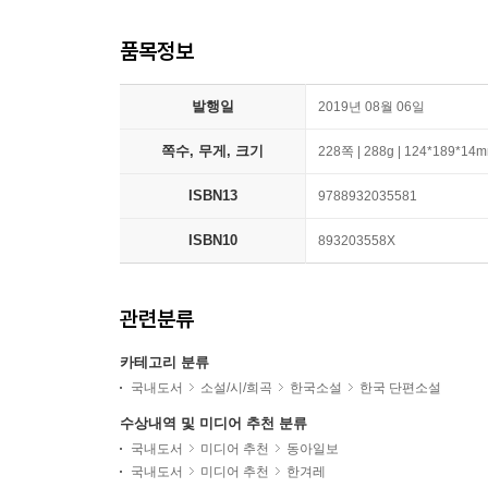
품목정보
발행일
2019년 08월 06일
쪽수, 무게, 크기
228쪽 | 288g | 124*189*14
ISBN13
9788932035581
ISBN10
893203558X
관련분류
카테고리 분류
국내도서
소설/시/희곡
한국소설
한국 단편소설
수상내역 및 미디어 추천 분류
국내도서
미디어 추천
동아일보
국내도서
미디어 추천
한겨레