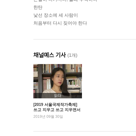
한탄
낯선 장소에 세 사람이
처음부터 다시 짖어야 한다
채널예스 기사
(1개)
읽다
[2019 서울국제작가축제]
쓰고 지우고 쓰고 지우면서
– 한유주
2019년 09월 30일