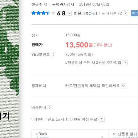
한유주
저
문학과지성사
2019년 08월 06일
6.8
회원리뷰(
5
건)
판매지수 72
베
정가
15,000원
13,500
원
판매가
(10% 할인)
YES포인트
750원 (5% 적립)
5만원이상 구매 시 2천원 추가적립
결제혜택
카드/간편결제 혜택을 확인하세요
배송안내
배송비 : 유료 (도서 15,000원 이상 무료)
eBook
이 상품을 팔기