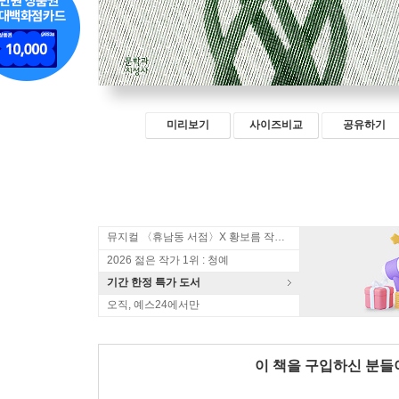
미리보기
사이즈비교
공유하기
뮤지컬 〈휴남동 서점〉X 황보름 작가 북토크
2026 젊은 작가 1위 : 청예
기간 한정 특가 도서
오직, 예스24에서만
이 책을 구입하신 분