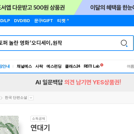
D/LP
DVD/BD
문구
/GIFT
티켓
독서유형검사
RBTI Lab
장안내
채널예스
사락
예스펀딩
클래스24
독서유형검사
여
AI 일문백답
의견 남기면 YES상품권!
한국 단편소설
소득공제
연대기