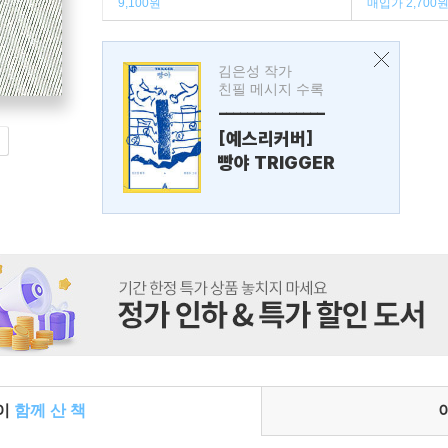
9,100원
매입가 2,700
김은성 작가
친필 메시지 수록
---------------
[예스리커버]
빵야 TRIGGER
들이
함께 산 책