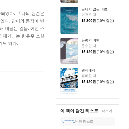
끝나지 않는 여름
간되었다. 『나의 왼손은
이건호 저
 있다. 단어와 문장이 반
15,300
원
(10% 할인)
해 내딛는 걸음. 이번 소
『연대기』는 한유주 소설
유령의 비행
기도 하다.
문수인 저
15,120
원
(10% 할인)
펫페페페
짐리원 저
15,120
원
(10% 할인)
이 책이 담긴
리스트
더보기
d******1
님의 리스트