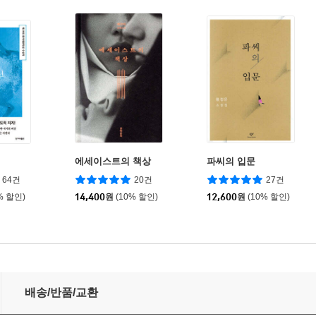
에세이스트의 책상
파씨의 입문
64건
20건
27건
% 할인)
14,400
원
(10% 할인)
12,600
원
(10% 할인)
배송/반품/교환