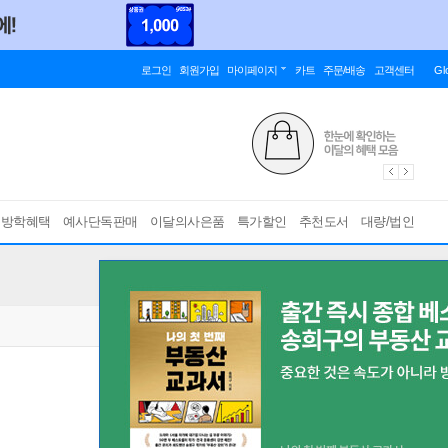
로그인
회원가입
마이페이지
카트
주문/배송
고객센터
Gl
름방학혜택
예사단독판매
이달의사은품
특가할인
추천도서
대량/법인