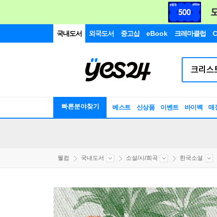
국내도서
외국도서
중고샵
eBook
크레마클럽
C
빠른분야찾기
베스트
신상품
이벤트
바이백
매
웰컴
국내도서
소설/시/희곡
한국소설