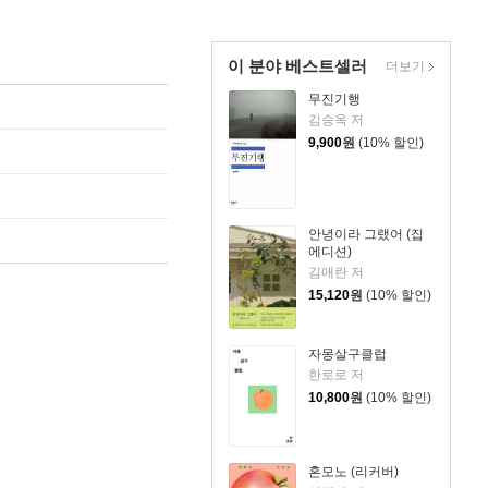
이 분야 베스트셀러
더보기
무진기행
김승옥 저
9,900
원
(10% 할인)
안녕이라 그랬어 (집
에디션)
김애란 저
15,120
원
(10% 할인)
자몽살구클럽
한로로 저
10,800
원
(10% 할인)
혼모노 (리커버)