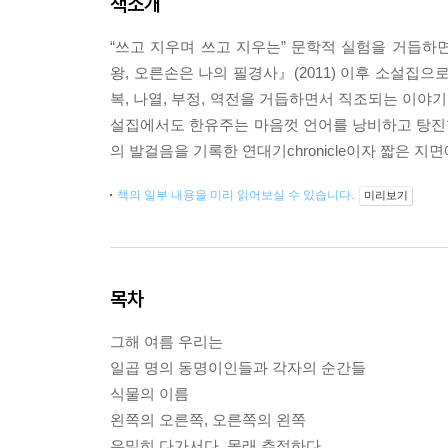
책소개
“쓰고 지우며 쓰고 지우는” 문학적 실험을 거듭
왕, 오른손은 나의 필경사』(2011) 이후 소설집으
복, 나열, 부정, 역전을 거듭하면서 직조되는 이야
설집에서도 한유주는 마음껏 언어를 낭비하고 탕진한다
의 발걸음을 기록한 연대기chronicle이자 짧은 지
책의 일부 내용을 미리 읽어보실 수 있습니다.
미리보기
목차
그해 여름 우리는
일곱 명의 동명이인들과 각자의 순간들
식물의 이름
왼쪽의 오른쪽, 오른쪽의 왼쪽
은밀히 다가서다, 몰래 추적하다