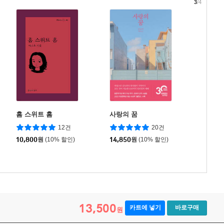
3
/4
홈 스위트 홈
사랑의 꿈
12건
20건
10,800
원
(10% 할인)
14,850
원
(10% 할인)
13,500
카트에 넣기
바로구매
원