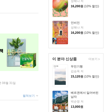
성해나 저
16,200
원
(10% 할인)
인비인
성해나 저
16,200
원
(10% 할인)
이 분야 신상품
더보기
무진기행
김승옥 저
15,120
원
(10% 할인)
년 08월 31일
베르겐에서 잃어버린
펼쳐보기
남자
박순영 저
13,000
원