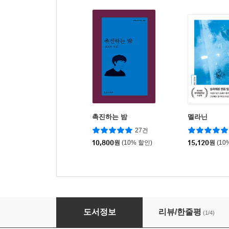
촉진하는 밤
멜라닌
27건
10,800
원
(10% 할인)
15,120
원
(10
연대기
도서정보
리뷰/한줄평
(1/4)