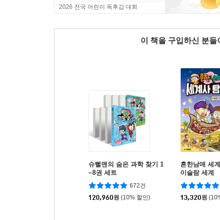
2026 전국 어린이 독후감 대회
이 책을 구입하신 분
슈뻘맨의 숨은 과학 찾기 1
흔한남매 세계
~8권 세트
이슬람 세계
672건
120,960
원
(10% 할인)
13,320
원
(10