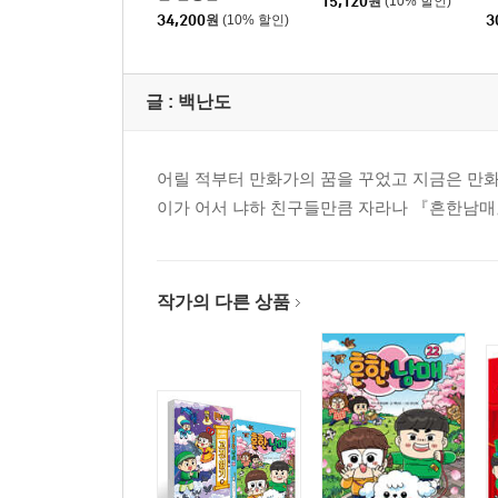
15,120
원
(10% 할인)
34,200
원
(10% 할인)
3
글 :
백난도
어릴 적부터 만화가의 꿈을 꾸었고 지금은 만화
이가 어서 냐하 친구들만큼 자라나 『흔한남매
작가의 다른 상품