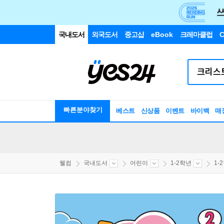
국내도서
외국도서
중고샵
eBook
크레마클럽
C
빠른분야찾기
베스트
신상품
이벤트
바이백
매
웰컴
국내도서
어린이
1-2학년
1-