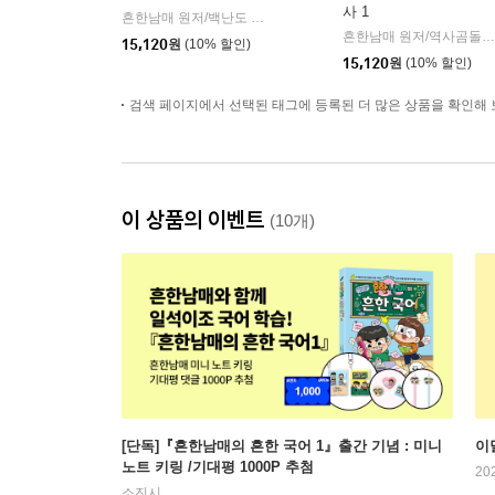
사 1
흔한남매 원저/백난도 글/유난희 그림/흔한컴퍼니 감수
미래엔
|
흔한남매 원저/역사곰돌이 글/유난희 그림/미래엔 역사 교과서 집필진,흔한컴퍼니 감수
15,120
원
(10% 할인)
15,120
원
(10% 할인)
검색 페이지에서 선택된 태그에 등록된 더 많은 상품을 확인해 
이 상품의 이벤트
(10개)
[단독]『흔한남매의 흔한 국어 1』출간 기념 : 미니
이
노트 키링 /기대평 1000P 추첨
20
소진시