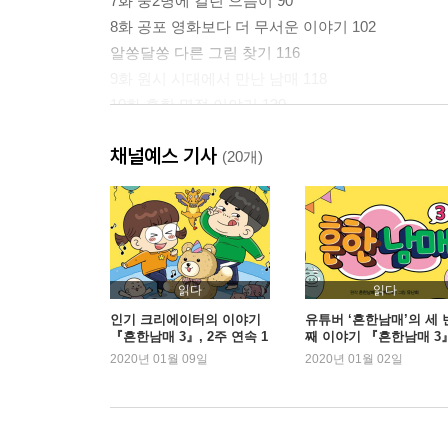
7화 중2병에 걸린 으뜸이 90
8화 공포 영화보다 더 무서운 이야기 102
알쏭달쏭 다른 그림 찾기 116
9화 원시 시대에서 만난 남매 118
10화 흔한 명절 이야기 130
줄줄이 끝말잇기 142
채널예스 기사
11화 에이미, 반장 선거에 나가다! 144
(20개)
12화 현실 남매 VS 상상 남매 156
우당탕탕 홈 비디오 168
읽다
읽다
인기 크리에이터의 이야기
유튜버 ‘흔한남매’의 세 
『흔한남매 3』, 2주 연속 1
째 이야기 『흔한남매 3』
위
위 등극
2020년 01월 09일
2020년 01월 02일