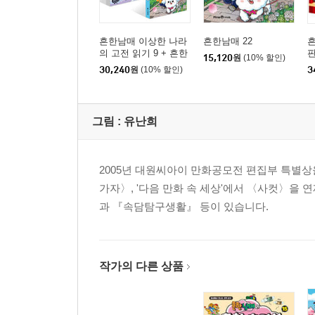
흔한남매 이상한 나라
흔한남매 22
흔
의 고전 읽기 9 + 흔한
판
15,120
원
(10% 할인)
남매 22 세트
30,240
원
(10% 할인)
3
그림 :
유난희
2005년 대원씨아이 만화공모전 편집부 특별상
가자〉, '다음 만화 속 세상'에서 〈사컷〉을
과 『속담탐구생활』 등이 있습니다.
작가의 다른 상품