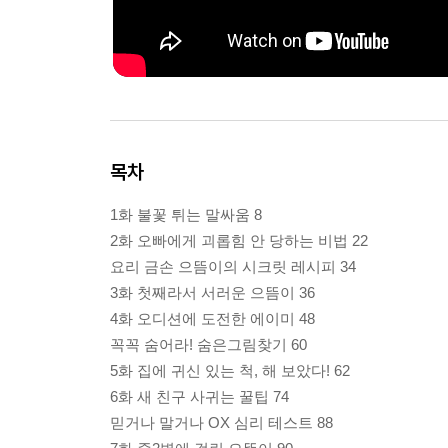
목차
1화 불꽃 튀는 말싸움 8
2화 오빠에게 괴롭힘 안 당하는 비법 22
요리 금손 으뜸이의 시크릿 레시피 34
3화 첫째라서 서러운 으뜸이 36
4화 오디션에 도전한 에이미 48
꼭꼭 숨어라! 숨은그림찾기 60
5화 집에 귀신 있는 척, 해 보았다! 62
6화 새 친구 사귀는 꿀팁 74
믿거나 말거나 OX 심리 테스트 88