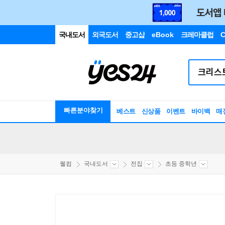
국내도서
외국도서
중고샵
eBook
크레마클럽
C
빠른분야찾기
베스트
신상품
이벤트
바이백
매
웰컴
국내도서
전집
초등 중학년