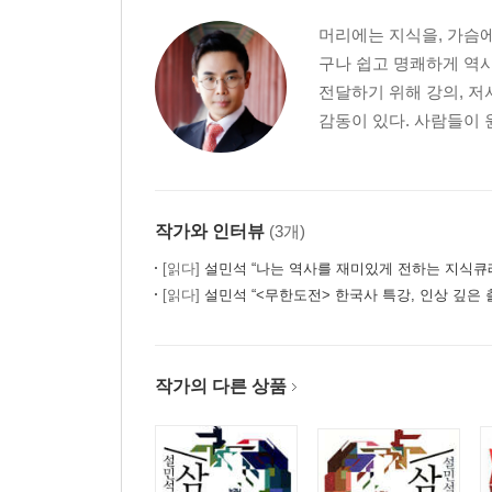
머리에는 지식을, 가슴에
구나 쉽고 명쾌하게 역사
전달하기 위해 강의, 저
감동이 있다. 사람들이 
작가와 인터뷰
(3개)
[읽다]
설민석 “나는 역사를 재미있게 전하는 지식큐
[읽다]
설민석 “<무한도전> 한국사 특강, 인상 깊은 
작가의 다른 상품