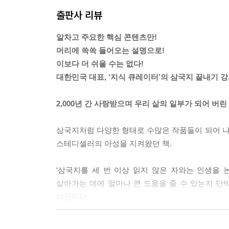
장비는 목소리가 걸걸하고 덩치가 산만해서 그렇지
출판사 리뷰
를 내며 이렇게 말하는 게 아닌가.
“형님! 나보다 나이가 많으니 내가 이제부터 형님으
알차고 주요한 핵심 콘텐츠만!
느닷없는 장비의 애교에 유비가 빵 웃음이 터진 바로
머리에 쏙쏙 들어오는 설명으로!
“주모, 술 한 병 갖고 오시오.”
이보다 더 쉬울 수는 없다!
하늘이 쩍 깔라지는 목소리에, 유비가 또 흠칫 놀랐
대한민국 대표, ‘지식 큐레이터’의 삼국지 끝내기 강
‘오늘 참 희한한 날이네. 내 심장이 토끼처럼 이렇게 
유비가 그를 바라보니, 장비보다 키가 더 큰 아홉 자
2,000년 간 사랑받으며 우리 삶의 일부가 되어 버
나룻가 가슴팍까지 내려와 있고, 눈은 봉황 같았으
익은 대추처럼 불타오르고 있었다.
삼국지처럼 다양한 형태로 수많은 작품들이 되어 나온 
“주인장 술 빨리 갖고 오시오, 내 마시고 가야 할 데가
스테디셀러의 아성을 지켜왔던 책.
“아이고, 뭐가 그리 급해요.”
주모의 콧소리에 아랑곳 않고 그가 비장하게 말했다
‘삼국지를 세 번 이상 읽지 않은 자와는 인생을 논
“술 마시고 의군에 지원하려 하오.”
살아가는 데에 얼마나 큰 도움을 줄 수 있는지 단박
순간, 장비와 유비의 두 눈이 딱 마주쳤다.
때문이다.
‘이건 필시’
두 사람이 동시에 사나이를 쳐다보니, 이번엔 세 사
삼국지에는 온갖 천태만상의 인간관이 들어있다. 
“혹시 존함이……?”