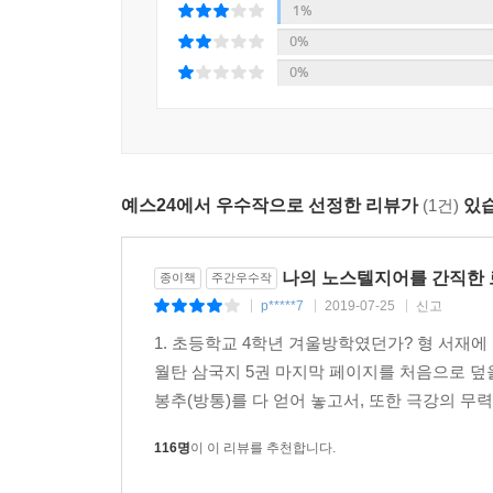
아닐까? 삼국지를 사랑하는 팬들에게는 다들 각자의
1%
만나 뜻을 펼치십시오.”
마음속에 속삭인다.『설민석의 삼국지』는 먼저 삼국
0%
서서가 울며 답했다.
0%
“지혜도 없고, 재주가 모자란 사람이 주군의 은혜를
『설민석의 삼국지』는 대한민국 남녀노소에게 ‘읽는
다. 조조가 아무리 핍박을 한다 해도 절대 주군의 적
생각하고 행동하는 지를 체득하고, 또 자신들도 그런
---「스쳐지나간 인연, 눈물을 머금고 서서 서서를
“다양한 리더십과 팔로워십, 그들 관계 속에서 벌
사실 손권 역시 주유가 두려웠겠죠. 하지만 칼이 아
예스24에서 우수작으로 선정한 리뷰가
(1건)
있습
인생의 참뜻을 간접 체험하면서 자신은 물론 조직과
러 방법을 썼는데요. 조선의 제 3대 왕인 태종 이
저로서는 더할 나위 없는 기쁨이겠습니다.” _프롤로
정 도전까지 모조리 없앴습니다. 난을 일으킨 친형 
면서 왕권을 강화시킨 겁니다. 반대로 고려를 건국
나의 노스텔지어를 간직한 로
종이책
주간우수작
게 왕씨 성을 하사하는 사성정책으로 포용하거나, 
p*****7
2019-07-25
신고
|
|
|
나누어 주는 역분전을 시행하는 등 포용의 리더십을
1. 초등학교 4학년 겨울방학였던가? 형 서재
부의 적을 끌어안음으로써 진짜 내 사람으로 만들 줄
월탄 삼국지 5권 마지막 페이지를 처음으로 덮을
봉추(방통)를 다 얻어 놓고서, 또한 극강의 무력을
---「똑똑한 놈, 착한 놈, 현명한 놈」중에서
116명
이 이 리뷰를 추천합니다.