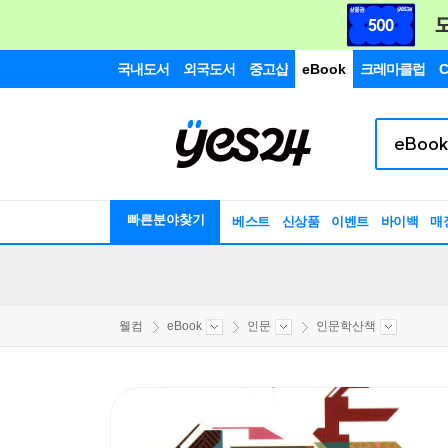
국내도서
외국도서
중고샵
eBook
크레마클럽
C
빠른분야찾기
베스트
신상품
이벤트
바이백
매
웰컴
eBook
인문
인문학산책