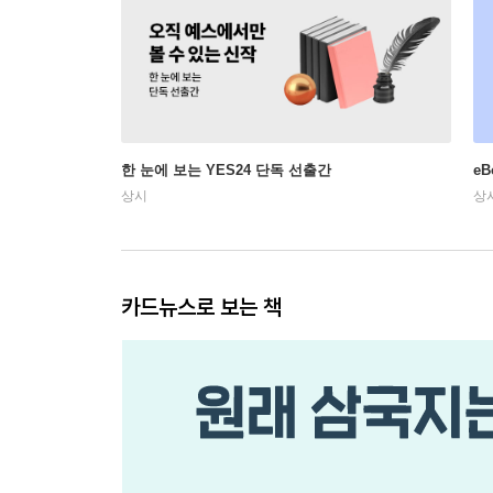
한 눈에 보는 YES24 단독 선출간
e
상시
상
카드뉴스로 보는 책