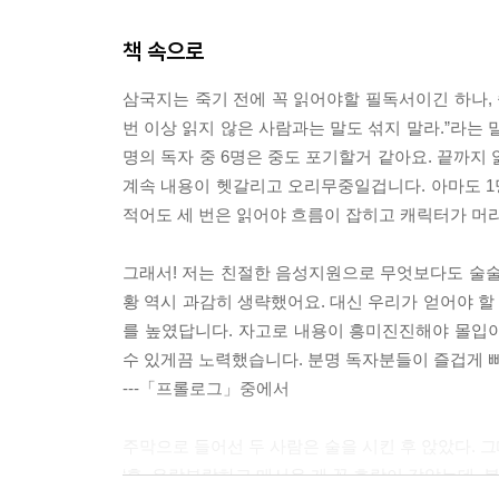
책 속으로
삼국지는 죽기 전에 꼭 읽어야할 필독서이긴 하나, 
번 이상 읽지 않은 사람과는 말도 섞지 말라.”라는 
명의 독자 중 6명은 중도 포기할거 같아요. 끝까지 
계속 내용이 헷갈리고 오리무중일겁니다. 아마도 1명
적어도 세 번은 읽어야 흐름이 잡히고 캐릭터가 머
그래서! 저는 친절한 음성지원으로 무엇보다도 술술 
황 역시 과감히 생략했어요. 대신 우리가 얻어야 
를 높였답니다. 자고로 내용이 흥미진진해야 몰입이
수 있게끔 노력했습니다. 분명 독자분들이 즐겁게 
---「프롤로그」중에서
주막으로 들어선 두 사람은 술을 시킨 후 앉았다. 
‘흠, 우락부락하고 매서운 게 꼭 호랑이 같았는데, 볼