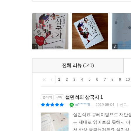
7
3
전체 리뷰
(141)
1
2
3
4
5
6
7
8
9
10
설민석의 삼국지 1
종이책
구매
m*******0
2019-09-04
신고
|
|
|
설민석표 큐레이팅으로 재탄생
는 제대로 읽어보질 못해서 
서 항상 궁금했거든요 설민석