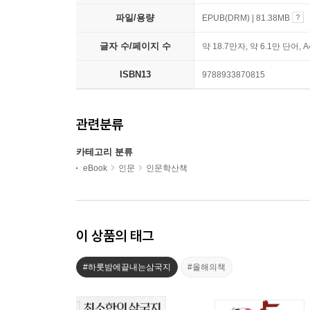
파일/용량
EPUB(DRM) | 81.38MB
글자 수/페이지 수
약 18.7만자, 약 6.1만 단어, 
ISBN13
9788933870815
관련분류
카테고리 분류
eBook
인문
인문학산책
이 상품의 태그
#하룻밤에끝내는삼국지
#올해의책