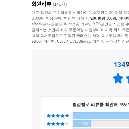
회원리뷰
쟁취하기 위해 명분과 실리 사이에서 충돌하는 자
(141건)
유비가 존칭을 쓰며 정중히 묻자, 그도 무언가 느꼈
리더들이 가장 기억에 남는 도서 혹은 필히 권하고 
매주 10건의 우수리뷰를 선정하여 YES포인트 3만원을 드
“관우라고 합니다. 하동 사람인데, 그 지역에 호족
3,000원 이상 구매 후 리뷰 작성 시
일반회원 300원, 마니아
게 그를 죽이고 말았습니다. 어쩔 수 없이 도망 중인
eBook은 다운로드 후 작성한 리뷰만 YES포인트 지급됩니
설민석표 큐레이팅으로 재탄생된 삼국지!
싶어 의군에 지원하러 가는 길입니다.”
클래스는 첫번째 회차 주문확정 시점부터 마지막 회차 주문
사락 독서모임으로 진행된 클래스는 사락 독서모임 게시판
순간 유비의 표정에 실낱같은 희망이 스쳐갔다.
『설민석의 삼국지』는 수십여 권에 달하는 방대한
eBook 페이백, CD/LP, DVD/Blu-ray, 패션 및 판매금
“아마도 오늘은 저에게 매우 운수 좋은 날이 될 것 같
삼국지 입문서를 표방하며, 여러 가지 이유로 아
---「도원결의, 유비 삼 형제의 운수 좋은 날」중에
알아야 하는 내용을 쉽게 풀어 설명해 주고, 현대
134
“아니, 이런 뻔한 거짓말에는 나도 안 속는데, 하물
1,000명에 달하는 헷갈리던 인물들의 이름과, 
“필시 저희 어머니의 필체가 맞습니다.”
사건들과 플롯은 단번에 이해하기 쉽게 구성되어 
“아니, 필체가 중요한 게 아니라, 이건 그냥 계략
번 더 친절하게 서술하여, 혹여나 생길 수 있는 독
죽일 만큼 저질이진 않습니다.”
후엔 다른 삼국지 콘텐츠를 만나도 반갑게 접근할 수
“주군, 그걸 제가 어찌 모르겠습니까? 하지만 아무
계 시게 하는 것 자체가 제게는 불효입니다. 이렇게
별점별로 리뷰를 확인해 보세
나를 더 단단하게 만드는, 대한민국 남녀노소 필독 
니다.”
유비가 흐느껴 울기 시작했다.
난세에 영웅이 나온다는 말처럼, 현재의 우리는 유
21%
“드디어 유능한 책사를 만나 뜻을 펼쳐 보나 했는데