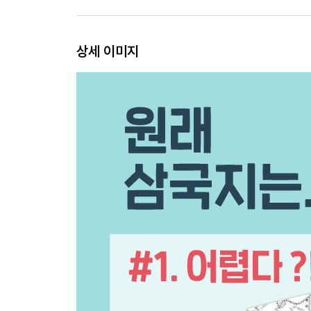
천자를 얻은 조조, 여포를 얻은 유비
여포본색, 배신자라 불러다오
원술을 타도하라, 적과의 동침
상세 이미지
인생무상, 조조가 하늘을 올려다 본 이유
초선의 눈물, 우리 다시 만날 때까지
황제의 밀서, 반역자 조조를 처단하라
분노한 조조, 유비의 목을 가져오라
조조의 외사랑, 관우만 보면
요지부동 관우, 적토마에 웃다
관우와 유비, 적이 되어 다시 만나다
오관육참, 지금 만나러 갑니다
3장 용의 지혜, 지략에 속고 꾀에 울고
다시 만난 삼 형제, 형님들 보고 싶었소
또 하나의 가족, 상산 조자룡
원소와 조조, 지란지교를 꿈꾸며
관도대전 하나, 싸움의 시작