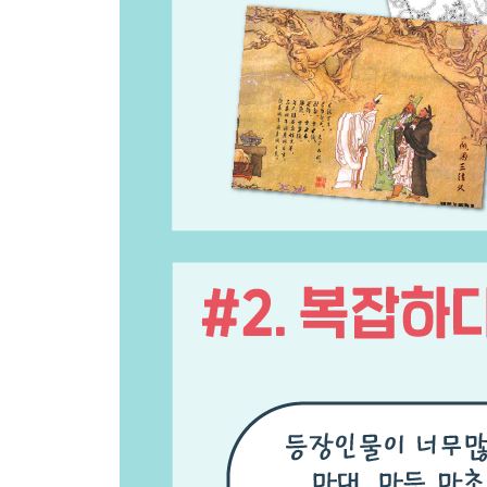
관도대전 둘, 태양을 피하는 방법
관도대전 셋, 원소야, 원소야 헌집 줄게 새집 다오
위기를 기회로, 두려움을 용기로 유비 서서를 만나
슬픈 인연, 눈물을 머금고 서서를 보낸 유비
삼고초려, 원하는 인재를 대하는 올바른 자세
괴도유비, 공명의 심장을 훔치다
4장 용의 발현, 주사위는 던져졌다
박망파 전투, 내가 공명이다
신야성 전투, 공명은 물불을 가리지 않는다
유비본색, 백성이 나를 버릴지라도 나는 백성을 버
무신 조자룡, 유비의 아들 구하기
장판교 전투, 장비는 머리로 싸운다
출형주기, 조조여 잘 있거라
똑똑한 놈, 착한 놈, 현명한 놈
조조의 전성시대, 공공의 적이 되다