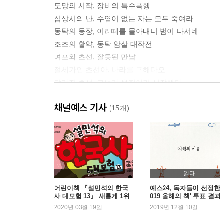
도망의 시작, 장비의 특수폭행
십상시의 난, 수염이 없는 자는 모두 죽여라
동탁의 등장, 이리떼를 몰아내니 범이 나서네
조조의 활약, 동탁 암살 대작전
여포와 초선, 잘못된 만남
절세가인 초선아, 나라를 구해다오
달라진 초선, 그녀가 움직이기 시작했다
조조본색, 내가 천하를 버릴지언정 천하가 날 버리
채널예스 기사
내가 관우다, 술잔이 식기 전에 돌아오겠소
(15개)
세기의 대결, 여포 VS 유비 삼 형제
2장 용의 출정, 아군도 적군도 없다
동상이몽, 연합군의 분열
읽다
읽다
동탁의 말로, 인과응보의 법칙
어린이책 『설민석의 한국
예스24, 독자들이 선정한 
사 대모험 13』 새롭게 1위
019 올해의 책' 투표 결
이각과 곽사의 난, 반란은 또다시 반란을 부르고
등극
발표
2020년 03월 19일
2019년 12월 10일
유비 출세기, 서주의 자사가 되다