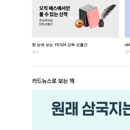
한 눈에 보는 YES24 단독 선출간
e
상시
상
카드뉴스로 보는 책