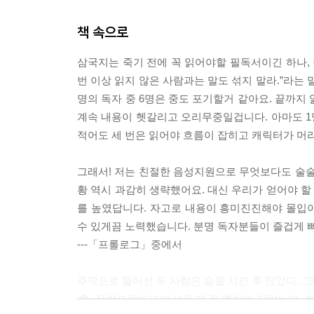
책 속으로
삼국지는 죽기 전에 꼭 읽어야할 필독서이긴 하나, 
번 이상 읽지 않은 사람과는 말도 섞지 말라.”라는 
명의 독자 중 6명은 중도 포기할거 같아요. 끝까지 
계속 내용이 헷갈리고 오리무중일겁니다. 아마도 1명
적어도 세 번은 읽어야 흐름이 잡히고 캐릭터가 머
그래서! 저는 친절한 음성지원으로 무엇보다도 술술 
황 역시 과감히 생략했어요. 대신 우리가 얻어야 
를 높였답니다. 자고로 내용이 흥미진진해야 몰입이
수 있게끔 노력했습니다. 분명 독자분들이 즐겁게 
---「프롤로그」중에서
주막으로 들어선 두 사람은 술을 시킨 후 앉았다. 
‘흠, 우락부락하고 매서운 게 꼭 호랑이 같았는데, 볼