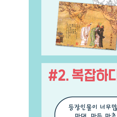
관도대전 둘, 태양을 피하는 방법
관도대전 셋, 원소야, 원소야 헌집 줄게 새집 다오
위기를 기회로, 두려움을 용기로 유비 서서를 만나
슬픈 인연, 눈물을 머금고 서서를 보낸 유비
삼고초려, 원하는 인재를 대하는 올바른 자세
괴도유비, 공명의 심장을 훔치다
4장 용의 발현, 주사위는 던져졌다
박망파 전투, 내가 공명이다
신야성 전투, 공명은 물불을 가리지 않는다
유비본색, 백성이 나를 버릴지라도 나는 백성을 버
무신 조자룡, 유비의 아들 구하기
장판교 전투, 장비는 머리로 싸운다
출형주기, 조조여 잘 있거라
똑똑한 놈, 착한 놈, 현명한 놈
조조의 전성시대, 공공의 적이 되다