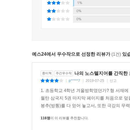
아닐까? 삼국지를 사랑하는 팬들에게는 다들 각자의
1%
만나 뜻을 펼치십시오.”
마음속에 속삭인다.『설민석의 삼국지』는 먼저 삼국
0%
서서가 울며 답했다.
0%
“지혜도 없고, 재주가 모자란 사람이 주군의 은혜를
『설민석의 삼국지』는 대한민국 남녀노소에게 ‘읽는
다. 조조가 아무리 핍박을 한다 해도 절대 주군의 적
생각하고 행동하는 지를 체득하고, 또 자신들도 그런
---「스쳐지나간 인연, 눈물을 머금고 서서 서서를
“다양한 리더십과 팔로워십, 그들 관계 속에서 벌
사실 손권 역시 주유가 두려웠겠죠. 하지만 칼이 아
예스24에서 우수작으로 선정한 리뷰가
(1건)
있습
인생의 참뜻을 간접 체험하면서 자신은 물론 조직과
러 방법을 썼는데요. 조선의 제 3대 왕인 태종 이
저로서는 더할 나위 없는 기쁨이겠습니다.” _프롤로
정 도전까지 모조리 없앴습니다. 난을 일으킨 친형 
면서 왕권을 강화시킨 겁니다. 반대로 고려를 건국
나의 노스텔지어를 간직한 로
종이책
주간우수작
게 왕씨 성을 하사하는 사성정책으로 포용하거나, 
p*****7
2019-07-25
신고
|
|
|
나누어 주는 역분전을 시행하는 등 포용의 리더십을
1. 초등학교 4학년 겨울방학였던가? 형 서재
부의 적을 끌어안음으로써 진짜 내 사람으로 만들 줄
월탄 삼국지 5권 마지막 페이지를 처음으로 덮을
봉추(방통)를 다 얻어 놓고서, 또한 극강의 무력을
---「똑똑한 놈, 착한 놈, 현명한 놈」중에서
116명
이 이 리뷰를 추천합니다.