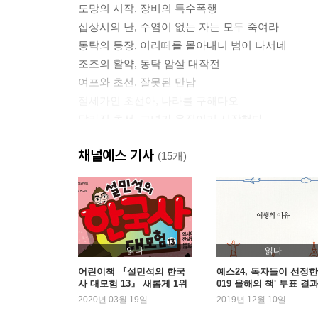
도망의 시작, 장비의 특수폭행
십상시의 난, 수염이 없는 자는 모두 죽여라
동탁의 등장, 이리떼를 몰아내니 범이 나서네
조조의 활약, 동탁 암살 대작전
여포와 초선, 잘못된 만남
절세가인 초선아, 나라를 구해다오
달라진 초선, 그녀가 움직이기 시작했다
조조본색, 내가 천하를 버릴지언정 천하가 날 버리
채널예스 기사
내가 관우다, 술잔이 식기 전에 돌아오겠소
(15개)
세기의 대결, 여포 VS 유비 삼 형제
2장 용의 출정, 아군도 적군도 없다
동상이몽, 연합군의 분열
읽다
읽다
동탁의 말로, 인과응보의 법칙
어린이책 『설민석의 한국
예스24, 독자들이 선정한 
사 대모험 13』 새롭게 1위
019 올해의 책' 투표 결
이각과 곽사의 난, 반란은 또다시 반란을 부르고
등극
발표
2020년 03월 19일
2019년 12월 10일
유비 출세기, 서주의 자사가 되다