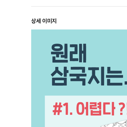
천자를 얻은 조조, 여포를 얻은 유비
여포본색, 배신자라 불러다오
원술을 타도하라, 적과의 동침
상세 이미지
인생무상, 조조가 하늘을 올려다 본 이유
초선의 눈물, 우리 다시 만날 때까지
황제의 밀서, 반역자 조조를 처단하라
분노한 조조, 유비의 목을 가져오라
조조의 외사랑, 관우만 보면
요지부동 관우, 적토마에 웃다
관우와 유비, 적이 되어 다시 만나다
오관육참, 지금 만나러 갑니다
3장 용의 지혜, 지략에 속고 꾀에 울고
다시 만난 삼 형제, 형님들 보고 싶었소
또 하나의 가족, 상산 조자룡
원소와 조조, 지란지교를 꿈꾸며
관도대전 하나, 싸움의 시작