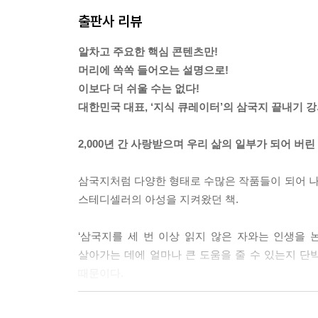
장비는 목소리가 걸걸하고 덩치가 산만해서 그렇지
출판사 리뷰
를 내며 이렇게 말하는 게 아닌가.
“형님! 나보다 나이가 많으니 내가 이제부터 형님으
알차고 주요한 핵심 콘텐츠만!
느닷없는 장비의 애교에 유비가 빵 웃음이 터진 바로
머리에 쏙쏙 들어오는 설명으로!
“주모, 술 한 병 갖고 오시오.”
이보다 더 쉬울 수는 없다!
하늘이 쩍 깔라지는 목소리에, 유비가 또 흠칫 놀랐
대한민국 대표, ‘지식 큐레이터’의 삼국지 끝내기 강
‘오늘 참 희한한 날이네. 내 심장이 토끼처럼 이렇게 
유비가 그를 바라보니, 장비보다 키가 더 큰 아홉 자
2,000년 간 사랑받으며 우리 삶의 일부가 되어 버
나룻가 가슴팍까지 내려와 있고, 눈은 봉황 같았으
익은 대추처럼 불타오르고 있었다.
삼국지처럼 다양한 형태로 수많은 작품들이 되어 나온 
“주인장 술 빨리 갖고 오시오, 내 마시고 가야 할 데가
스테디셀러의 아성을 지켜왔던 책.
“아이고, 뭐가 그리 급해요.”
주모의 콧소리에 아랑곳 않고 그가 비장하게 말했다
‘삼국지를 세 번 이상 읽지 않은 자와는 인생을 논
“술 마시고 의군에 지원하려 하오.”
살아가는 데에 얼마나 큰 도움을 줄 수 있는지 단박
순간, 장비와 유비의 두 눈이 딱 마주쳤다.
때문이다.
‘이건 필시’
두 사람이 동시에 사나이를 쳐다보니, 이번엔 세 사
삼국지에는 온갖 천태만상의 인간관이 들어있다. 
“혹시 존함이……?”