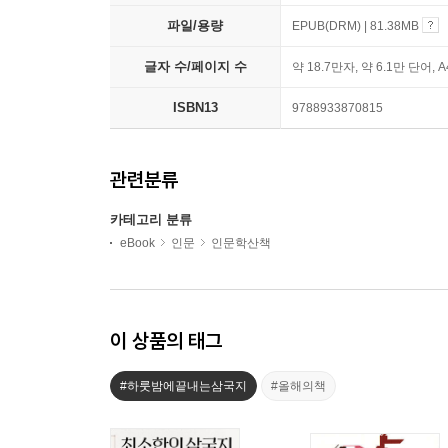
파일/용량
EPUB(DRM) | 81.38MB
글자 수/페이지 수
약 18.7만자, 약 6.1만 단어, 
ISBN13
9788933870815
관련분류
카테고리 분류
eBook
인문
인문학산책
이 상품의 태그
#하룻밤에끝내는삼국지
#올해의책