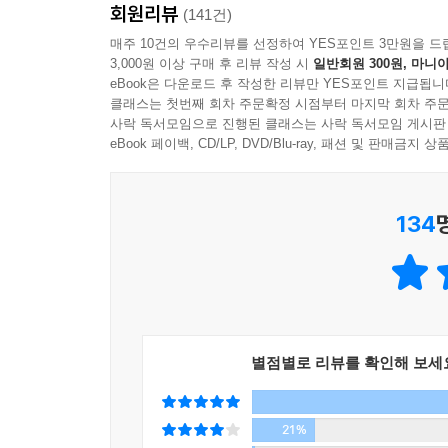
회원리뷰
쟁취하기 위해 명분과 실리 사이에서 충돌하는 자
(141건)
유비가 존칭을 쓰며 정중히 묻자, 그도 무언가 느꼈
리더들이 가장 기억에 남는 도서 혹은 필히 권하고 
매주 10건의 우수리뷰를 선정하여 YES포인트 3만원을 드
“관우라고 합니다. 하동 사람인데, 그 지역에 호족
3,000원 이상 구매 후 리뷰 작성 시
일반회원 300원, 마니아
게 그를 죽이고 말았습니다. 어쩔 수 없이 도망 중인
eBook은 다운로드 후 작성한 리뷰만 YES포인트 지급됩니
설민석표 큐레이팅으로 재탄생된 삼국지!
싶어 의군에 지원하러 가는 길입니다.”
클래스는 첫번째 회차 주문확정 시점부터 마지막 회차 주문
사락 독서모임으로 진행된 클래스는 사락 독서모임 게시판
순간 유비의 표정에 실낱같은 희망이 스쳐갔다.
『설민석의 삼국지』는 수십여 권에 달하는 방대한
eBook 페이백, CD/LP, DVD/Blu-ray, 패션 및 판매금
“아마도 오늘은 저에게 매우 운수 좋은 날이 될 것 같
삼국지 입문서를 표방하며, 여러 가지 이유로 아
---「도원결의, 유비 삼 형제의 운수 좋은 날」중에
알아야 하는 내용을 쉽게 풀어 설명해 주고, 현대
134
“아니, 이런 뻔한 거짓말에는 나도 안 속는데, 하물
1,000명에 달하는 헷갈리던 인물들의 이름과, 
“필시 저희 어머니의 필체가 맞습니다.”
사건들과 플롯은 단번에 이해하기 쉽게 구성되어 
“아니, 필체가 중요한 게 아니라, 이건 그냥 계략
번 더 친절하게 서술하여, 혹여나 생길 수 있는 독
죽일 만큼 저질이진 않습니다.”
후엔 다른 삼국지 콘텐츠를 만나도 반갑게 접근할 수
“주군, 그걸 제가 어찌 모르겠습니까? 하지만 아무
계 시게 하는 것 자체가 제게는 불효입니다. 이렇게
별점별로 리뷰를 확인해 보세
나를 더 단단하게 만드는, 대한민국 남녀노소 필독 
니다.”
유비가 흐느껴 울기 시작했다.
난세에 영웅이 나온다는 말처럼, 현재의 우리는 유
21%
“드디어 유능한 책사를 만나 뜻을 펼쳐 보나 했는데