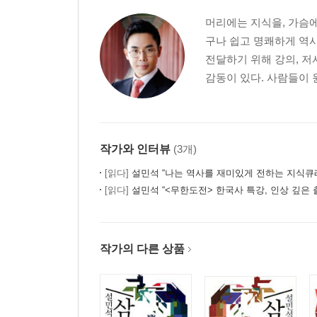
머리에는 지식을, 가슴에
구나 쉽고 명쾌하게 역사
전달하기 위해 강의, 저
감동이 있다. 사람들이 
작가와 인터뷰
(3개)
[읽다]
설민석 “나는 역사를 재미있게 전하는 지식큐
[읽다]
설민석 “<무한도전> 한국사 특강, 인상 깊은 
작가의 다른 상품