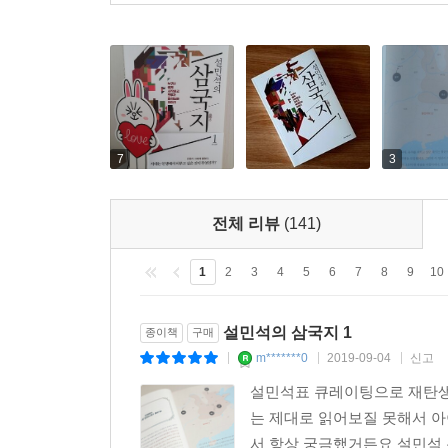
7
3
전체 리뷰
(141)
1
2
3
4
5
6
7
8
9
10
설민석의 삼국지 1
종이책
구매
m*******0
2019-09-04
신고
|
|
|
설민석표 큐레이팅으로 재탄생
는 제대로 읽어보질 못해서 
서 항상 궁금했거든요 설민석