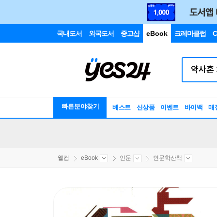
국내도서
외국도서
중고샵
eBook
크레마클럽
C
빠른분야찾기
베스트
신상품
이벤트
바이백
매
웰컴
eBook
인문
인문학산책