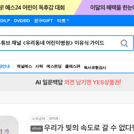
D/LP
DVD/BD
문구
/GIFT
티켓
장안내
채널예스
사락
예스펀딩
클래스24
독서유형검사
RBTI Lab
독서유형검사
AI 일문백답
의견 남기면 YES상품권!
소득공제
EPUB
우리가 빛의 속도로 갈 수 없다
eBook