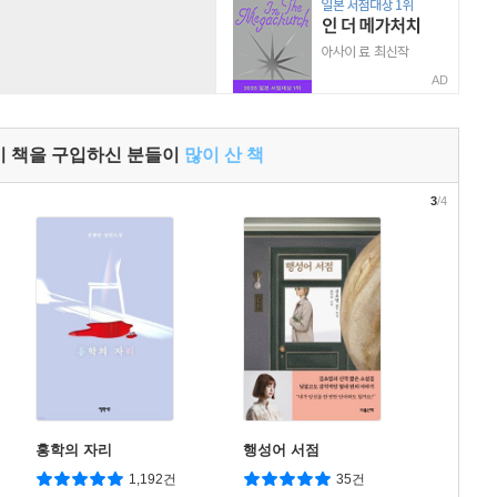
AD
이 책을 구입하신 분들이
많이 산 책
3
/4
홍학의 자리
행성어 서점
1,192건
35건