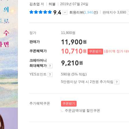
김초엽
저
허블
2019년 07월 24일
9.4
회원리뷰(
1,940
건)
판매지수 3,690
정가
11,900원
11,900
원
판매가
10,710
원
쿠폰혜택가
(종이책 정가 대비
쿠폰받기
크레마머니
9,210
원
최대혜택가
YES포인트
590원 (5% 적립)
5만원이상 구매 시 2천원 추가적립
추가혜택쿠폰
쿠폰받기
주문금액대별 할인쿠폰