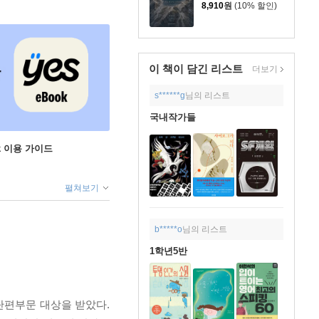
8,910
원
(10% 할인)
이 책이 담긴
리스트
더보기
s******g
님의 리스트
국내작가들
ok 이용 가이드
펼쳐보기
b*****o
님의 리스트
1학년5반
단편부문 대상을 받았다.