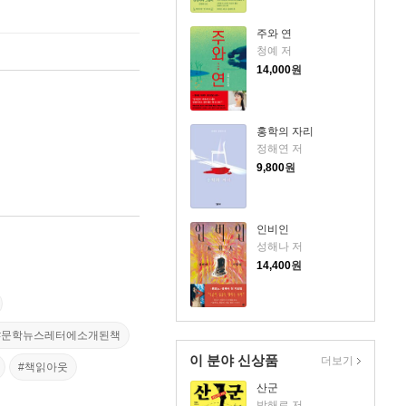
주와 연
청예 저
14,000
원
홍학의 자리
정해연 저
9,800
원
인비인
성해나 저
14,400
원
#문학뉴스레터에소개된책
이 분야 신상품
더보기
#책읽아웃
산군
박해로 저