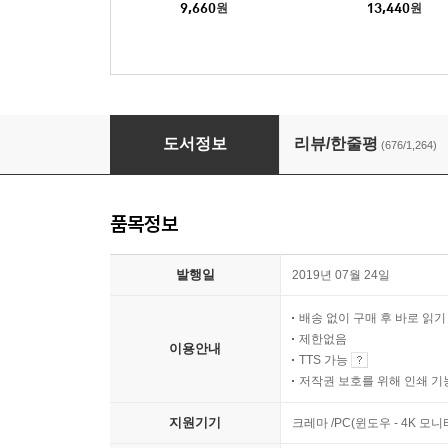
9,660
원
13,440
원
우리가 빛의 속도로 갈 수 없다면
도서정보
리뷰/한줄평
(676/1,264)
품목정보
발행일
2019년 07월 24일
배송 없이 구매 후 바로 읽
제한없음
이용안내
TTS 가능
저작권 보호를 위해 인쇄 기
지원기기
크레마 /PC(윈도우 - 4K 모