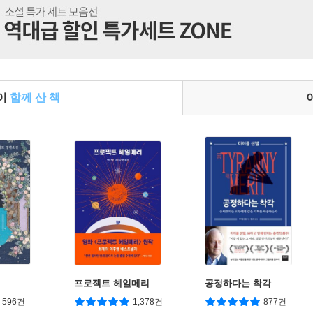
들이
함께 산 책
프로젝트 헤일메리
공정하다는 착각
596건
1,378건
877건