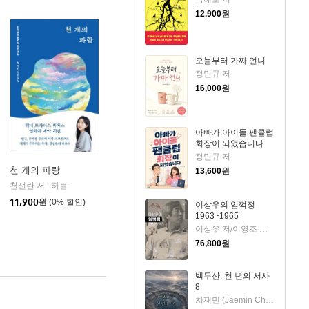
12,900
원
오늘부터 가짜 언니
정민규 저
16,000
원
아빠가 아이돌 팬클럽
회장이 되었습니다
정민규 저
천 개의 파랑
13,600
원
천선란 저
허블
|
11,900
원
(0% 할인)
이상우의 임꺽정
1963~1965
이상우 저/이영조 그림
76,800
원
백두산, 천 년의 서사
8
차재민 (Jaemin Cha) 저