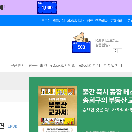
로그인
회원가입
마이페이지
카트
주문/배송
고객센터
Gl
쿠폰받기
단독선출간
eBook필기방법
eBook리더기
디지털머니
면
[ EPUB ]