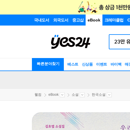
국내도서
외국도서
중고샵
eBook
크레마클럽
C
빠른분야찾기
베스트
신상품
이벤트
바이백
매
웰컴
eBook
소설
한국소설