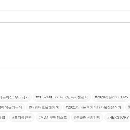
외문학상_우리작가
#YES24XEBS_대국민독서챌린지
#2020젊은작가TOP5
을에어울리는책
#내맘대로올해의책
#2021한국문학의미래가될젊은작가
북유럽
#표지예쁜책
#MD의구매리스트
#북클러버의선택
#HERSTORY