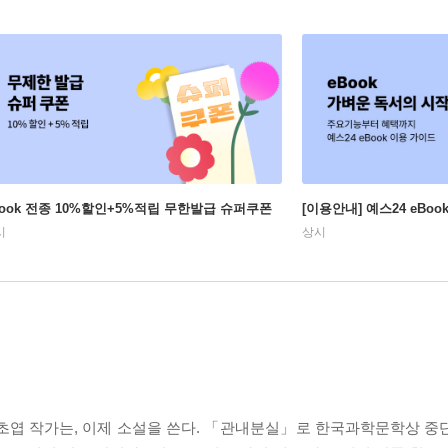
Book 전종 10%할인+5%적립 무한발급 슈퍼쿠폰
[이용안내] 예스24 eBo
시
상시
엽 작가는, 이제 소설을 쓴다. 「관내분실」로 한국과학문학상 중