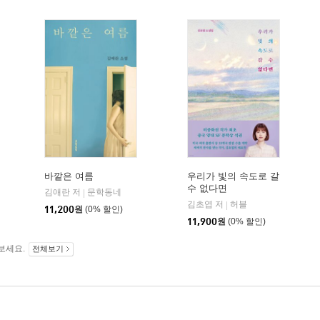
바깥은 여름
우리가 빛의 속도로 갈
수 없다면
김애란 저
문학동네
|
김초엽 저
허블
|
11,200
원
(0% 할인)
11,900
원
(0% 할인)
보세요.
전체보기