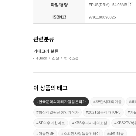
파일/용량
EPUB(DRM) | 54.08MB
ISBN13
9791190090025
관련분류
카테고리 분류
eBook
소설
한국소설
이 상품의 태그
#한국문학의미래가될젊은작가
#SF란시대의거울
#해
#최신작알림신청인기작가
#2021젊은작가TOP5
#가
#SF의우아한계보
#KBS우리시대의소설
#KBS2TV
#더울땐SF
#소외된사람들을위하여
#sf/미래물