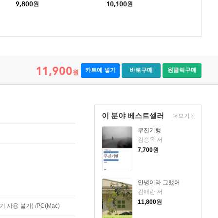
9,800
원
10,100
원
11,900
카트에 넣기
바로구매
원클릭구매
원
이 분야 베스트셀러
더보기
무진기행
김승옥 저
7,700
원
안녕이라 그랬어
김애란 저
11,800
원
사용 불가) /PC(Mac)