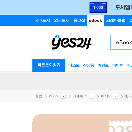
국내도서
외국도서
중고샵
eBook
크레마클럽
C
빠른분야찾기
베스트
신상품
이벤트
바이백
매
웰컴
eBook
에세이 시
에세이
한국