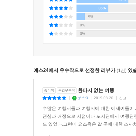
독자가 가이드북을 고르는 기준은 저자의 독보적인
35%
이런저런 가이드북을 뒤적이다 보면 ‘과연 이 책에 
9%
0%
환타는 “여행작가가 지역의 문제에 왜 그렇게 관심
0%
여행이라는 주제로 기록한 지역서이자 민속지”이기 
책을 들고 낯선 여행지에 방문한 이들이 곤란에 
당부를 잊지 않기. 그가 세운 여행의 윤리에는 환상이
예스24에서 우수작으로 선정한 리뷰가
(1건)
있습
“2019년 7월, 환타가 홍콩 시위를 찾아간 까닭은?”
질문하고 공부하는 여행자의 최신 뉴스
환타지 없는 여행
종이책
주간우수작
또한 이 책은 아시아 곳곳의 최신 뉴스를 전해준다.
g****3
2019-08-20
신고
|
|
|
그 지역의 사람들을 만나 그들이 어디로 향하고 있는
수많은 여행서들과 여행지에 대한 에세이들이 
인도에서 벌어진 강간 살인 사건만 보도했지만, 여
관심과 애정으로 서점이나 도서관에서 여행관련
장수마을이라고 알려주지만, 여행자의 뉴스는 그곳
도 있었다.그런데 요즈음은 갈 곳에 대한 조사차
벽보와 영화배우의 코에 현상금을 건 인도의 극