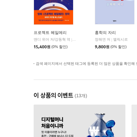
프로젝트 헤일메리
홍학의 자리
앤디 위어 저/강동혁 역
알에이치코리아(RHK)
정해연 저
엘릭시르
|
|
15,400
원
(0% 할인)
9,800
원
(0% 할인)
검색 페이지에서 선택된 태그에 등록된 더 많은 상품을 확인해 
이 상품의 이벤트
(13개)