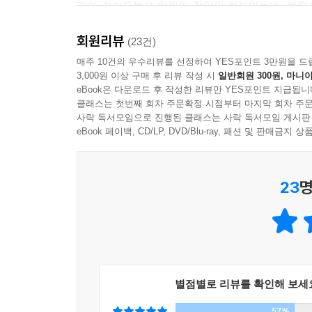
그의 가이드북은 일찍이 장안의 화제였는데, 불편
아래에서만 현실이 된다. _22쪽
팍팍 찍어주기 싫었던 까닭이다. 가서 사람도 좀
회원리뷰
관광과 여행의 어느 중간쯤에 해당하는 지점이 그
(23건)
최초의 가이드북 작가가 된 것도 아마 그 때문일 터.
매주 10건의 우수리뷰를 선정하여 YES포인트 3만원을 드
“팬을 거느린 최초의 가이드북 작가!”
3,000원 이상 구매 후 리뷰 작성 시
일반회원 300원, 마니아
환타가 말하는 여행의 윤리
eBook은 다운로드 후 작성한 리뷰만 YES포인트 지급됩니
전명윤, 아니 환타는 가이드북에서 다 쓸 수 없었던
클래스는 첫번째 회차 주문확정 시점부터 마지막 회차 주문
원고를 다 읽고 다시 보니 가이드북이며 여행작가에
사락 독서모임으로 진행된 클래스는 사락 독서모임 게시판
이 책은 한 여행작가의 탄생기이다. 자신의 여행
온다. 어쩌면 그건 그의 숙명 같은 의무감일 테다. 
eBook 페이백, CD/LP, DVD/Blu-ray, 패션 및 판매금
요구하는 것 사이의 갈등, 그리고 여행작가로 산다는
끊고 맛있는 걸 먹고 관광객을 위해 ‘세팅’된 풍경을
“요즘 누가 촌스럽게 가이드북을 들고 여행을 다
아니 환타다. 말하자면 톡톡 쏘는데 나중에 눈물 나
종합한 리뷰집이라는 신념과 가이드북의 구매는 저
23
명
왜 속에서 눈물이 나지?
지키기가 참 어렵다. 취재에 공을 들이면 들일수록
버스 시간이 바뀌고 음식 값이 오를 때마다 가이드북
- 박찬일 (주방장)
상황. 누군가가 귓가에 대고 “애초에 정보를 대
있으니, 이 또한 여행에 낀 짙은 환상을 걷어내야 하
가이드북의 역할에 대해서 고민이 많다. 아마 이 
별점별로 리뷰를 확인해 보세
강화다. 나는 가이드북 작가 가운데 글을 많이 쓰는
57%