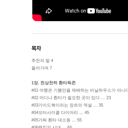
목차
추천의 말 4
들어가며 7
1장. 천상천하 환타독존
#01 여행은 기쁨만을 재배하는 비닐하우스가 아니다 
#02 어디나 환타가 필요한 곳이 있다 … 23
#03가이드북이라는 장르의 역설 … 35
#04모터사이클 다이어리 … 45
#05가짜 환타 대소동 … 55
#06랭킹의 시대 … 65