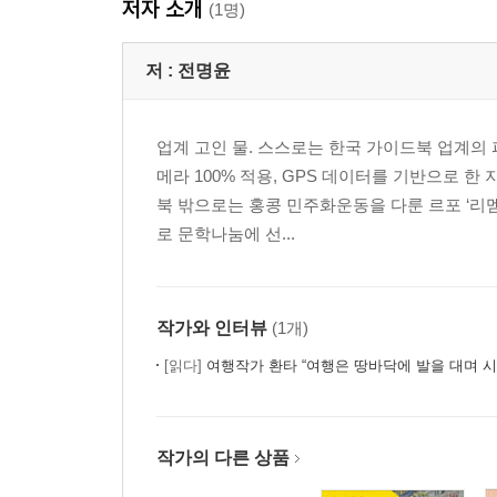
저자 소개
(1명)
3장. 여행자의 인사법
#21 그가 듣고 싶어 하는 이야기를 하라 … 209
저 :
전명윤
#22 상전벽해 … 221
#23 거리에서 만난 동화 … 229
#24 베이징 짜장면과 교토 짜장면 … 243
업계 고인 물. 스스로는 한국 가이드북 업계의
#25 중화라오쯔하오는 왜 별로일까 … 253
메라 100% 적용, GPS 데이터를 기반으로 한
#26 오키나와 음식은 왜 맛이 없을까 … 261
북 밖으로는 홍콩 민주화운동을 다룬 르포 ‘리
#27 자마미 105 스토어 … 271
로 문학나눔에 선...
#28 지금은 오지 않는 게 좋겠어요 … 281
마치며 290
작가와 인터뷰
(1개)
[읽다]
여행작가 환타 “여행은 땅바닥에 발을 대며 시
작가의 다른 상품