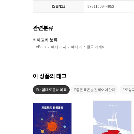
ISBN13
9791160944952
관련분류
카테고리 분류
eBook
에세이 시
에세이
한국 에세이
이 상품의 태그
#내맘대로올해의책
#좋은책은발견되어야한다
#로망