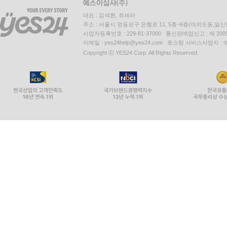
대표 : 김석환, 최세라
주소 : 서울시 영등포구 은행로 11, 5층~6층(여의도동,일신
사업자등록번호 : 229-81-37000 통신판매업신고 : 제 200
이메일 : yes24help@yes24.com 호스팅 서비스사업자 :
Copyright ⓒ YES24 Corp. All Rights Reserved.