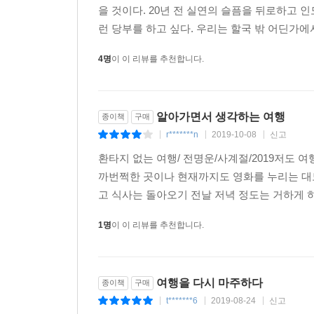
을 것이다. 20년 전 실연의 슬픔을 뒤로하고 
런 당부를 하고 싶다. 우리는 할국 밖 어딘가에
이처럼 책에는 현실이 여행의 기억을 부르고, 다시
반복하며 발 닿는 곳을 넓혀 갔다. 그는 서울에
4명
이 이 리뷰를 추천합니다.
생각했다. 또한 태풍이 닥친 제주에서 아무 일도 없
당장 섬에서 나가라고 했던 오키나와 케라마제도의
알아가면서 생각하는 여행
종이책
구매
이 모든 경험을 통해 환타는 현실에는 없는 환
r*******n
2019-10-08
신고
|
|
|
아니라고. 만약 당신이 지금 여기에는 없는 유토
환타지 없는 여행/ 전명운/사계절/2019저도 
들여다보라고. 그리고 거기에서부터 다시 시작하라
까번쩍한 곳이나 현재까지도 영화를 누리는 대
고 식사는 돌아오기 전날 저녁 정도는 거하게 하
환타가 세상 곳곳에서 배운 건 이게 전부다.
1명
이 이 리뷰를 추천합니다.
여행을 다시 마주하다
종이책
구매
t*******6
2019-08-24
신고
|
|
|