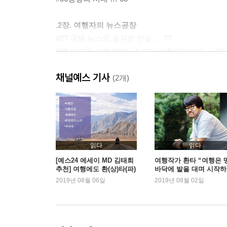
.2장. 여행자의 뉴스공장
#07 국제 뉴스의 숨겨진 진실 … 77
#08 인도가 세계 2위의 소고기 수출국이라고 … 87
#09 주연 배우의 코를 잘라라 … 97
채널예스 기사
#10 아리가토 카레 … 107
(2개)
#11 인도발 급행열차의 종착역은 어디일까 … 115
#12 장수마을의 몰락 … 125
#13 환상 속의 미야코 소바 … 133
#14 사람을 찾습니다 … 145
#15 귀족은 줄 서지 않습니다 … 153
읽다
읽다
#16 홍콩 거리의 비밀 … 161
[예스24 에세이 MD 김태희
여행작가 환타 “여행은 
추천] 여행에도 환(상)타(파)
바닥에 발을 대며 시작
#17 우산혁명 이후 … 169
가 필요해
것”
2019년 08월 06일
2019년 08월 02일
#18 카지노 칩으로 우공이산 … 181
#19 성 바울 성당 앞에서 … 191
#20 오리지널이라는 환상 … 199