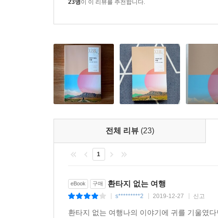
통해서만 들을 수 있는 이야기다.
23명
이 이 리뷰를 추천합니다.
페닌슐라 호텔에 묵는 투숙객만 들어갈 수 있는 
바라보며 귀족이 된 듯한 우월감을 만끽한다. 호
잔인하고 사람들은 참 속이 없다. _160쪽
여행지의 사람들에게 질문하고 공부하기! 이것이 
2019년 6월과 7월 뜨거운 홍콩 시위의 한복판으
그리고 무엇을 바라는지 직접 묻고 들었다(「#17. 우산
전체 리뷰
(23)
여행은 기쁨만을 재배하는 비닐하우스가 아니다
1
20년간의 긴 여행을 돌고 돌아 환타가 닿은 곳은 
사무소에서 파키스탄을 욕하고, 파키스탄 측 출입
환타지 없는 여행
eBook
구매
싶어 하는 이야기를 해주어야 한다”는 교훈을 주
s*********2
2019-12-27
신고
|
|
|
부르면 안 되는 이유를 친절하게 설명해주는 장면
환타지 없는 여행나의 이야기에 귀를 기울였다면
깨진 순간이다.