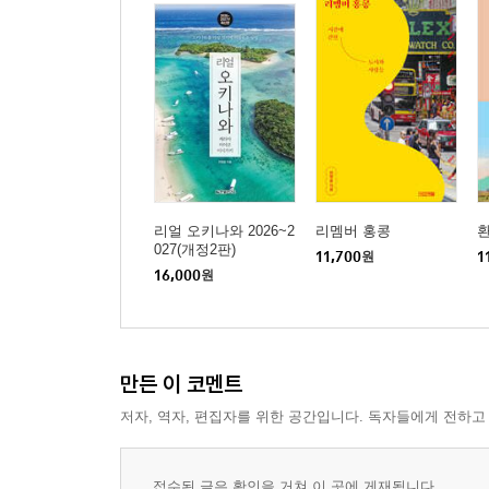
리얼 오키나와 2026~2
리멤버 홍콩
환
027(개정2판)
11,700
원
1
16,000
원
만든 이 코멘트
저자, 역자, 편집자를 위한 공간입니다. 독자들에게 전하고
접수된 글은 확인을 거쳐 이 곳에 게재됩니다.