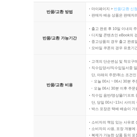
마이페이지 >
반품/교환 신청
반품/교환 방법
판매자 배송 상품은 판매자와
출고 완료 후 10일 이내의 
디지털 콘텐츠인 eBook의 
반품/교환 가능기간
중고상품의 경우 출고 완료일
모바일 쿠폰의 경우 유효기간(
고객의 단순변심 및 착오구
직수입양서/직수입일서중 일
단, 아래의 주문/취소 조건인
오늘 00시 ~ 06시 30분 
반품/교환 비용
오늘 06시 30분 이후 주문
직수입 음반/영상물/기프트 
단, 당일 00시~13시 사이
박스 포장은 택배 배송이 가
소비자의 책임 있는 사유로 
소비자의 사용, 포장 개봉에 
복제가 가능한 상품 등의 포장을 