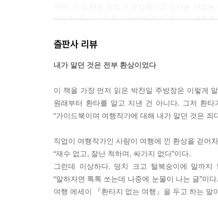
규다. 이 소란은 인도가 건강해지고 있다는 더없는 
연대할 수 있는 길을 모색해야 한다. 인도의 변화에
--- 「인도발 급행열차의 종착역은 어디일까」 중에
출판사 리뷰
마카오 정부가 세운 원대한 기획은 세계적 카지노 
내가 알던 것은 전부 환상이었다
카지노가 아니라 전 세대가 함께 즐길 수 있는 위락
패와의 전쟁을 선포해 중국 안에서 카지노 산업이 얼
이 책을 가장 먼저 읽은 박찬일 주방장은 이렇게 말
작아서 못할 게 없는 곳이 되었다.
원래부터 환타를 알고 지낸 건 아니다. 그저 환타가
--- 「카지노 칩으로 우공이산」 중에서
“가이드북이며 여행작가에 대해 내가 알던 것은 죄다
일본 문화에 대한 혐오가 극에 달했던 1980년대
직업이 여행작가인 사람이 여행에 낀 환상을 걷어차겠
열리곤 했다. 그래도 단무지가 왜색이라고 손가락
“재수 없고, 잘난 척하며, 싸가지 없다”이다.
디론가 끌려가 거꾸로 매달리던 시절에도 평양냉면을
그런데 이상하다. 덩치 크고 털북숭이에 말까지
--- 「오리지널이라는 환상」 중에서
“말하자면 톡톡 쏘는데 나중에 눈물이 나는 글”이다.
여행 에세이 『환타지 없는 여행』을 두고 하는 말이
출입국 심사원이 듣고 싶었던 대답은 내가 이란에 호
다. 위에 언급한, 호메이니, 하타미, 하메네이에 이어