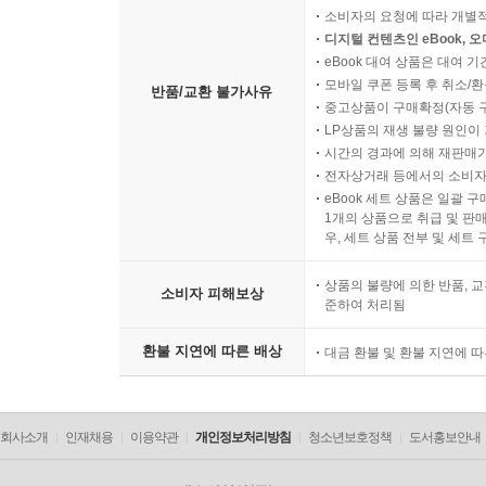
소비자의 요청에 따라 개별
디지털 컨텐츠인 eBook, 
eBook 대여 상품은 대여 기
모바일 쿠폰 등록 후 취소/환
반품/교환 불가사유
중고상품이 구매확정(자동 
LP상품의 재생 불량 원인이 기
시간의 경과에 의해 재판매가
전자상거래 등에서의 소비자
eBook 세트 상품은 일괄 
1개의 상품으로 취급 및 판매
우, 세트 상품 전부 및 세트
상품의 불량에 의한 반품, 교
소비자 피해보상
준하여 처리됨
환불 지연에 따른 배상
대금 환불 및 환불 지연에 
회사소개
인재채용
이용약관
개인정보처리방침
청소년보호정책
도서홍보안내