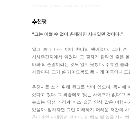
굿!’이라고 느낌표로 대답해주면 충분했다. 나라마다
“여러분, 여행이 좋은 건 다 아시죠?”
--- 「그가 듣고 싶어 하는 이야기를 하라」 중에서
환(상)타(파)가 필요한 이유
추천평
여행에서 안전에 관한 정보는 때로는 생명이 걸린
휴가철은 물론 지쳤을 때도 여행을 가라 하고, 삶
대일 때가 더 많다. (…) 전쟁이 일어나기 직전에도
“그는 어쩔 수 없이 츤데레인 사내였던 것이다.”
산다. 그 여행이 우리에게 주는 효과는 더 대단해
행사가 없었다. 책임이 가벼운 사회에서는 생명과 안
인생까지 바꿔준다고도 한다. 이른바 ‘여행 구원론
--- 「지금은 오지 않는 게 좋겠어요」 중에서
알고 보니 나는 이미 환타의 팬이었다. 그가 
빨아들인다.
시사주간지에서 읽었다. 그 필자가 환타인 줄은 몰
우리는 한국 밖 어딘가에서 우리 사회의 모든 단점
타파’의 준말이라는 것도 알지 못했다. 주류인 콜라
『환타지 없는 여행』은 구원을 찾아, 환상을 좇아
에겐 북유럽이었으며, 다른 누군가에겐 싱가포르나
사람이다. 그가 쓴 가이드북도 폼 나게 미국이나 도
그 여행은 비로소 완성된다고 말이다. 이 책은 여
지난 시대와 싸워 쟁취한 만큼의 국가에서 살고 있다
다른 여행길로 독자를 이끈다. 책을 한 장씩 넘길 
추천사를 쓰기 위해 원고를 받아 읽으며, 동시에
다르고 피부색과 언어도 다르지만 결국 그와 나는 
--- 「마치며」 중에서
샀다고 했다. 그 와중에도 ‘맞는 사이즈가 없다’고
현실이 되어 눈앞에 모습을 드러낸다.
뉴스는 딤섬 가격과 버스 요금 인상 같은 여행자
있을까. 말하자면 그런 이해하기 어려운 저간의 사정
내가 영원히 여행을 하며 살 것이라고 믿던 후배들
츤데레인 사내였던 것이다. 안 해도 될 일을 사서 하
구하려고 했다. 그 덕에 한때는 내가 정말 특별한 
지금까지 내가 여행을 하면서 찾아낸 최선의 답이