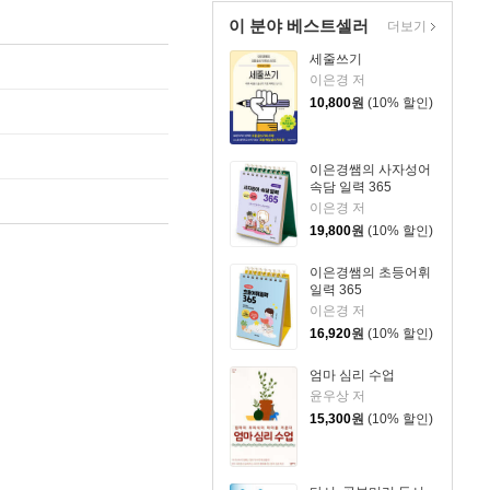
이 분야 베스트셀러
더보기
세줄쓰기
이은경 저
10,800
원
(10% 할인)
이은경쌤의 사자성어
속담 일력 365
이은경 저
19,800
원
(10% 할인)
이은경쌤의 초등어휘
일력 365
이은경 저
16,920
원
(10% 할인)
엄마 심리 수업
윤우상 저
15,300
원
(10% 할인)