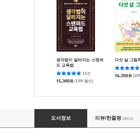
생각법이 달라지는 스탠퍼
다섯 살 그림
드 교육법
15건
16,200
원
(10
15,300
원
(10% 할인)
아홉 살 독서 수업
도서정보
리뷰/한줄평
(28/11)