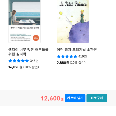
생각이 너무 많은 어른들을
어린 왕자 오리지널 초판본
위한 심리학
419건
346건
2,880
원
(10% 할인)
16,020
원
(10% 할인)
12,600
카트에 넣기
바로구매
원