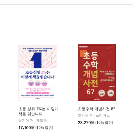
초등 상위 1%는 이렇게
초등수학 개념사전 67
책을 읽습니다
조안호 저
폴리버스
|
최지아 저
웨일북
|
23,220
원
(10% 할인)
17,100
원
(10% 할인)