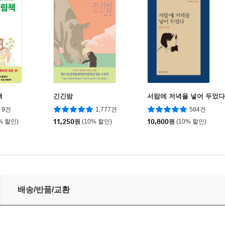
책
긴긴밤
서랍에 저녁을 넣어 두었다
9건
1,777건
584건
% 할인)
11,250
원
(10% 할인)
10,800
원
(10% 할인)
배송/반품/교환