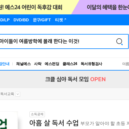
D/LP
DVD/BD
문구
/GIFT
티켓
장안내
채널예스
사락
예스펀딩
클래스24
독서유형검사
여
RBTI Lab
독서유형검사
크클 심야 독서 모임
OPEN
독서교육
소득공제
아홉 살 독서 수업
부모가 알아야 할 초등 