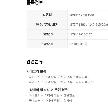
품목정보
발행일
2019년 07월 30일
쪽수, 무게, 크기
276쪽 | 462g | 147*215*20
ISBN13
9791190030137
ISBN10
1190030136
관련분류
카테고리 분류
국내도서
가정 살림
자녀교육
독서교육
국내도서
가정 살림
자녀교육
자녀교육일반
수상내역 및 미디어 추천 분류
국내도서
미디어 추천
조선일보
국내도서
미디어 추천
한겨레