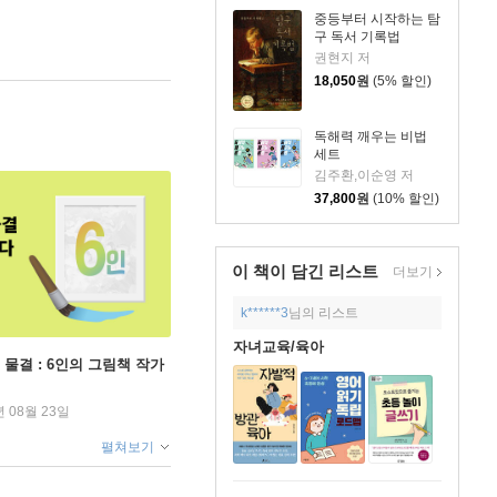
중등부터 시작하는 탐
구 독서 기록법
권현지 저
18,050
원
(5% 할인)
독해력 깨우는 비법
세트
김주환,이순영 저
37,800
원
(10% 할인)
이 책이 담긴
리스트
더보기
k******3
님의 리스트
자녀교육/육아
 물결 : 6인의 그림책 작가
년 08월 23일
펼쳐보기