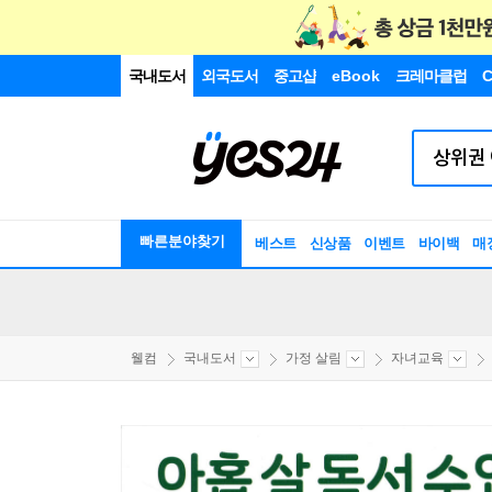
국내도서
외국도서
중고샵
eBook
크레마클럽
C
빠른분야찾기
베스트
신상품
이벤트
바이백
매
웰컴
국내도서
가정 살림
자녀교육