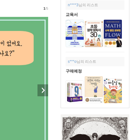
n****3
님의 리스트
1
/5
교육서
s***o
님의 리스트
구매예정