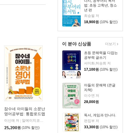
다시, 공부머리 독서
법: 초등 고학년, 청소
년 편
최승필 저
18,900
원
(10% 할인)
이 분야 신상품
더보기
초등 문해력을 다잡는
공부력 글쓰기
서미화,허승희 저
17,100
원
(10% 할인)
아들의 문해력 (큰글
자책)
이수연 저
28,000
원
잠수네 아이들의 소문난
영어공부법: 통합로드맵
독서, 게임과 만나다.
이신애 저
알에이치코리아(RHK)
|
편집부 저
33,300
원
(10% 할인)
25,200
원
(10% 할인)