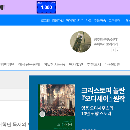
로그인
회원가입
마이페이지
카트
주문/배송
고객센터
Gl
름방학혜택
예사단독판매
이달의사은품
특가할인
추천도서
대량/법인
저학년 독서의 모든 것