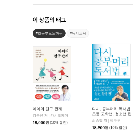
이 상품의 태그
#초등부모노하우
#독서교육
아이의 친구 관계
다시, 공부머리 독서법:
초등 고학년, 청소년 편
김붕년 저
카시오페아
|
최승필 저
책구루
|
18,000
원
(10% 할인)
18,900
원
(10% 할인)