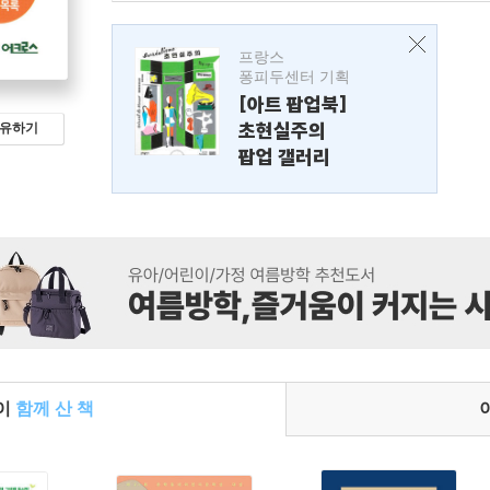
프랑스
퐁피두센터 기획
[아트 팝업북]
초현실주의
유하기
팝업 갤러리
들이
함께 산 책