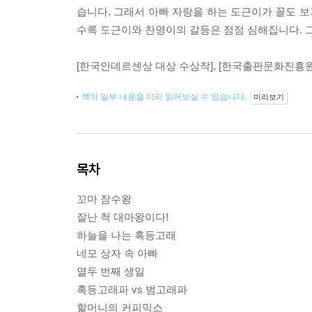
습니다. 그래서 아빠 자랑을 하는 도근이가 꼴도 보
수록 도근이와 찬영이의 갈등은 점점 심해집니다. 그
[한국안데르센상 대상 수상작], [한국출판문화진흥
책의 일부 내용을 미리 읽어보실 수 있습니다.
미리보기
목차
꼬마 잠수왕
잘난 척 대마왕이다!
하늘을 나는 혹등고래
네모 상자 속 아빠
열두 번째 생일
혹등고래파 vs 범고래파
할머니의 커피믹스