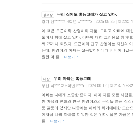
우리 집에도 혹등고래가 살고 있다.
장려상
경기 산*****교 4학년 c*******2
2025-08-25
제22회 
|
|
이 책은 도근이와 찬영이의 다툼, 그리고 아빠에 대
둘이서 함께 살고 있다. 아빠에 대한 그리움을 참아내
써 23개나 되었다. 도근이의 친구 찬영이는 자신의
는데, 찬영이의 아빠는 절음발이인데다 컨테이너같은 
훨씬 더 잘...
더보기
우리 아빠는 혹등고래
대상
부산 낙****교 6학년 l****r
2024-09-12
제21회 YES
|
|
아빠는 나에게 소중한 존재다. 아마 다른 모든 사람들
한 마음의 변화와 친구 찬영이와의 우정을 통해 성장
등 갈등이 있지만 나중에는 아빠와 화기애애한 모습으로
이처럼 나의 아빠를 미워한 적은 없다. 물론 가끔은 
를...
더보기