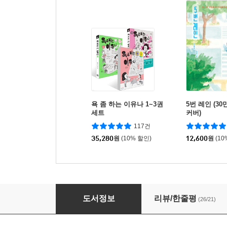
욕 좀 하는 이유나 1~3권
5번 레인 (30
세트
커버)
117건
35,280
원
(10% 할인)
12,600
원
(10
우리 동네에 혹등고래가 산다
도서정보
리뷰/한줄평
(26/21)