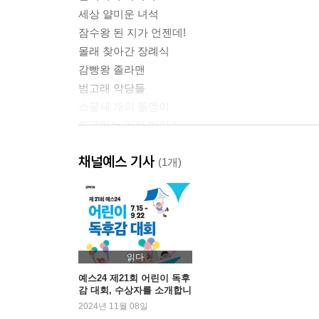
세상 얄미운 녀석
잠수왕 된 지가 언젠데!
몰래 찾아간 장례식
감빵왕 졸라맨
범고래 악당들
스물세 개의 돌멩이
도근이는 걱정 마이소
혹등고래의 선물
채널예스 기사
울보 아빠
(1개)
우리 동네에 혹등고래가 산다
읽다
예스24 제21회 어린이 독후
감 대회, 수상자를 소개합니
다
2024년 11월 08일