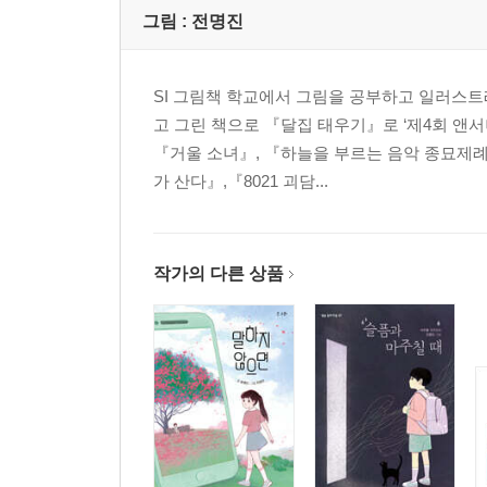
그림 :
전명진
SI 그림책 학교에서 그림을 공부하고 일러스트
고 그린 책으로 『달집 태우기』로 ‘제4회 앤
『거울 소녀』, 『하늘을 부르는 음악 종묘제례
가 산다』,『8021 괴담...
작가의 다른 상품