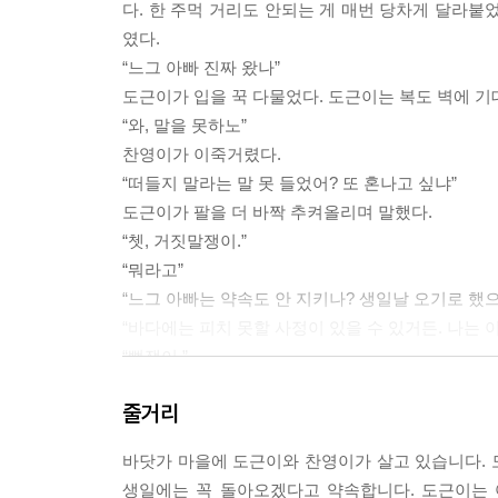
다. 한 주먹 거리도 안되는 게 매번 당차게 달라붙
였다.
“느그 아빠 진짜 왔나”
도근이가 입을 꾹 다물었다. 도근이는 복도 벽에 기
“와, 말을 못하노”
찬영이가 이죽거렸다.
“떠들지 말라는 말 못 들었어? 또 혼나고 싶냐”
도근이가 팔을 더 바짝 추켜올리며 말했다.
“쳇, 거짓말쟁이.”
“뭐라고”
“느그 아빠는 약속도 안 지키나? 생일날 오기로 했으
“바다에는 피치 못할 사정이 있을 수 있거든. 나는 이
“뻥쟁이.”
갑자기 도근이가 찬영이한테 덤벼들었다. 갑작스런
줄거리
피했다. 얼굴이 벌개져서는 도근이 멱살을 잡아 주먹
피를 줄줄 흘리면서도 덤볐다. 찬영이는 그만두고 
바닷가 마을에 도근이와 찬영이가 살고 있습니다. 
생일에는 꼭 돌아오겠다고 약속합니다. 도근이는 
--- p.58~60