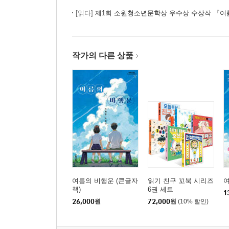
[읽다]
제1회 소원청소년문학상 우수상 수상작 『여
작가의 다른 상품
여름의 비행운 (큰글자
읽기 친구 꼬북 시리즈
책)
6권 세트
1
26,000
원
72,000
원
(10% 할인)