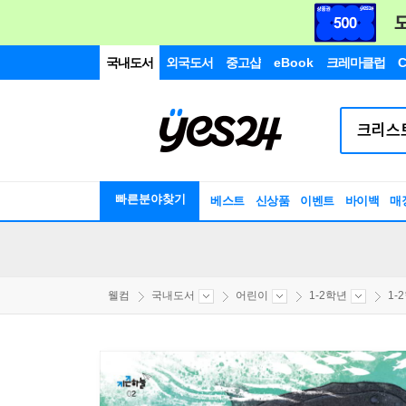
국내도서
외국도서
중고샵
eBook
크레마클럽
C
빠른분야찾기
베스트
신상품
이벤트
바이백
매
웰컴
국내도서
어린이
1-2학년
1-