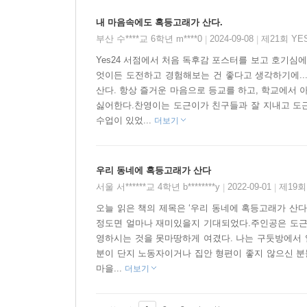
내 마음속에도 혹등고래가 산다.
부산 수****교 6학년 m****0
2024-09-08
제21회 YE
|
|
Yes24 서점에서 처음 독후감 포스터를 보고 호기심
엇이든 도전하고 경험해보는 건 좋다고 생각하기에..
산다. 항상 즐거운 마음으로 등교를 하고, 학교에서
싫어한다.찬영이는 도근이가 친구들과 잘 지내고 도근
수업이 있었...
더보기
우리 동네에 혹등고래가 산다
서울 서******교 4학년 b********y
2022-09-01
제19회
|
|
오늘 읽은 책의 제목은 ‘우리 동네에 혹등고래가 산다
정도면 얼마나 재미있을지 기대되었다.주인공은 도근이
영하시는 것을 못마땅하게 여겼다. 나는 구둣방에서 
분이 단지 노동자이거나 집안 형편이 좋지 않으신 분
마을...
더보기