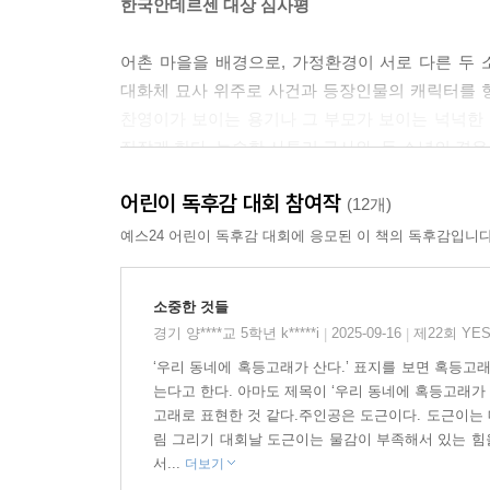
한국안데르센 대상 심사평
어촌 마을을 배경으로, 가정환경이 서로 다른 두
대화체 묘사 위주로 사건과 등장인물의 캐릭터를 
찬영이가 보이는 용기나 그 부모가 보이는 넉넉한
짐작케 한다. 능숙한 사투리 구사와, 두 소년의 
어린이 독후감 대회 참여작
(12개)
예스24 어린이 독후감 대회에 응모된 이 책의 독후감입니다
소중한 것들
경기 양****교 5학년 k*****i
2025-09-16
제22회 YE
|
|
‘우리 동네에 혹등고래가 산다.’ 표지를 보면 혹등고
는다고 한다. 아마도 제목이 ‘우리 동네에 혹등고래가
고래로 표현한 것 같다.주인공은 도근이다. 도근이는 매
림 그리기 대회날 도근이는 물감이 부족해서 있는 힘을
서...
더보기