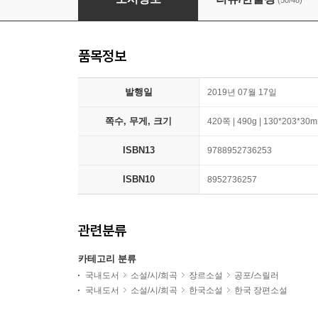
(50/48)
품목정보
발행일
2019년 07월 17일
쪽수, 무게, 크기
420쪽 | 490g | 130*203*30
ISBN13
9788952736253
ISBN10
8952736257
관련분류
카테고리 분류
국내도서
소설/시/희곡
장르소설
공포/스릴러
국내도서
소설/시/희곡
한국소설
한국 장편소설