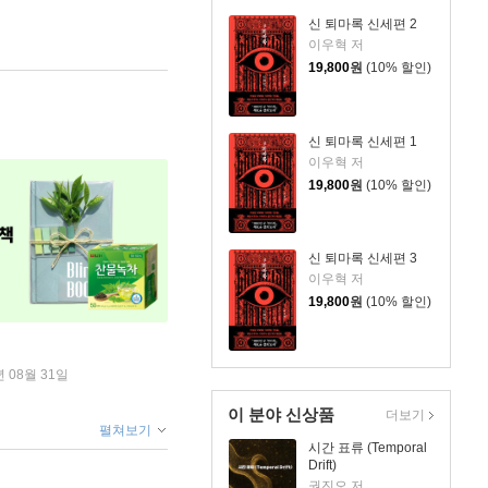
신 퇴마록 신세편 2
이우혁 저
19,800
원
(10% 할인)
신 퇴마록 신세편 1
이우혁 저
19,800
원
(10% 할인)
신 퇴마록 신세편 3
이우혁 저
19,800
원
(10% 할인)
년 08월 31일
이 분야 신상품
더보기
펼쳐보기
시간 표류 (Temporal
Drift)
권진오 저