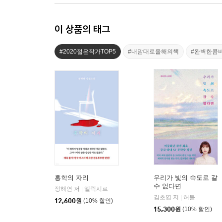
이 상품의 태그
#2020젊은작가TOP5
#내맘대로올해의책
#완벽한콤
홍학의 자리
우리가 빛의 속도로 갈
수 없다면
정해연 저
엘릭시르
|
김초엽 저
허블
|
12,600
원
(10% 할인)
15,300
원
(10% 할인)