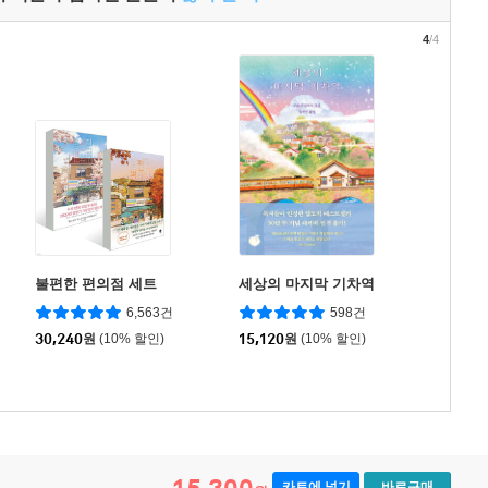
4
/4
불편한 편의점 세트
세상의 마지막 기차역
6,563건
598건
30,240
원
(10% 할인)
15,120
원
(10% 할인)
카트에 넣기
바로구매