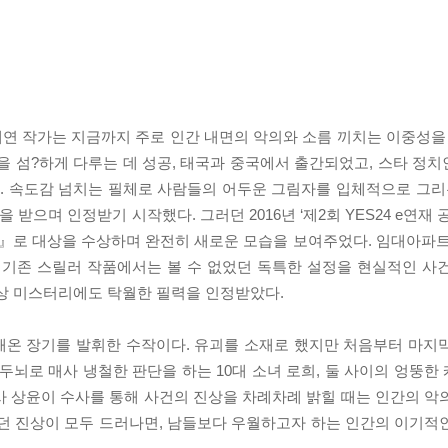
연 작가는 지금까지 주로 인간 내면의 악의와 소름 끼치는 이중성을 
 섬?하게 다루는 데 성공, 태국과 중국에서 출간되었고, 스타 정
 속도감 넘치는 필체로 사람들의 어두운 그림자를 입체적으로 그리는
을 받으며 인정받기 시작했다. 그러던 2016년 ‘제2회 YES24 e연재
』로 대상을 수상하며 완전히 새로운 모습을 보여주었다. 임대아파트
기존 스릴러 작품에서는 볼 수 없었던 독특한 설정을 현실적인 사
일상 미스터리에도 탁월한 필력을 인정받았다.
해온 장기를 발휘한 수작이다. 유괴를 소재로 했지만 처음부터 마지
 두뇌로 매사 냉철한 판단을 하는 10대 소녀 로희, 둘 사이의 엉뚱
사 상윤이 수사를 통해 사건의 진상을 차례차례 밝힐 때는 인간의 악
있던 진상이 모두 드러나면, 남들보다 우월하고자 하는 인간의 이기적