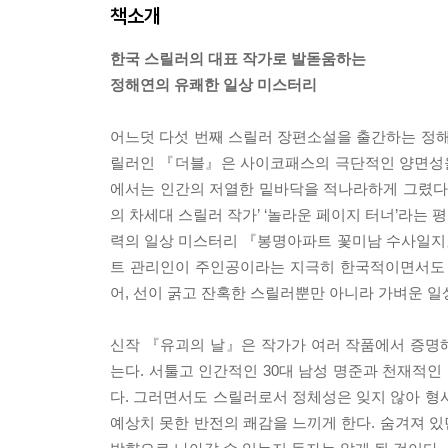
책소개
한국 스릴러의 대표 작가로 발돋움하는
정해연의 유쾌한 일상 미스터리
어느덧 다섯 번째 스릴러 장편소설을 출간하는 정해
릴러인 『더블』은 사이코패스의 극단적인 양면성을
에서는 인간의 저열한 밑바닥을 적나라하게 그렸다.
의 차세대 스릴러 작가’ ‘놀라운 페이지 터너’라는 평
력의 일상 미스터리 『봉명아파트 꽃미남 수사일지
트 관리인이 주인공이라는 지극히 한국적이면서도 
어, 선이 굵고 잔혹한 스릴러뿐만 아니라 가벼운 
신작 『유괴의 날』은 작가가 여러 작품에서 증명
는다. 서툴고 인간적인 30대 남성 명준과 천재적인
다. 그러면서도 스릴러로서 정체성은 잊지 않아 형
예상치 못한 반전의 쾌감을 느끼게 한다. 숨겨져 