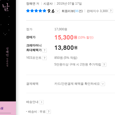
정해연
저
시공사
2019년 07월 17일
9.6
회원리뷰(
98
건)
판매지수 3,300
정가
17,000원
15,300
원
판매가
(10% 할인)
크레마머니
13,800
원
최대혜택가
YES포인트
850원 (5% 적립)
5만원이상 구매 시 2천원 추가적립
결제혜택
카드/간편결제 혜택을 확인하세요
배송안내
배송비 : 무료