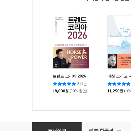
트렌드 코리아 2026
아침 그리고 
311건
18,000
원
(10% 할인)
11,250
원
(10
유괴의 날
도서정보
리뷰/한줄평