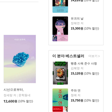
14,220
원
(10% 할인)
유괴의 날
정해연 저
15,300
원
(10% 할인)
이 분야 베스트셀러
더보기
빵충 사육 준수 사항
김혜영 저
15,120
원
(10% 할인)
시선으로부터,
주와 연
청예 저
정세랑 저
문학동네
|
15,750
원
(10% 할인)
12,600
원
(10% 할인)