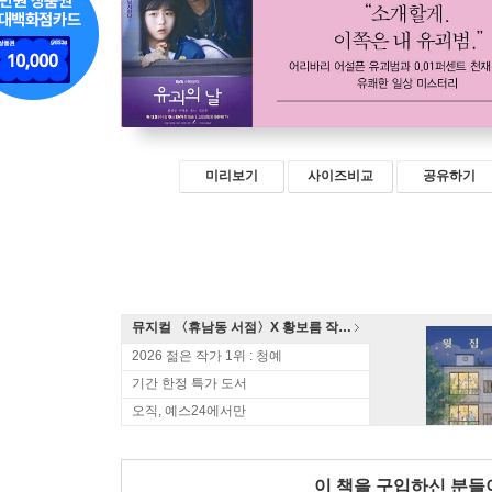
미리보기
사이즈비교
공유하기
뮤지컬 〈휴남동 서점〉X 황보름 작가 북토크
2026 젊은 작가 1위 : 청예
기간 한정 특가 도서
오직, 예스24에서만
이 책을 구입하신 분