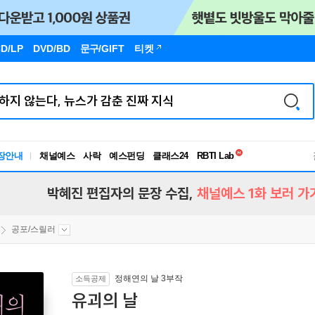
D/LP
DVD/BD
문구
/GIFT
티켓
독서유형검사
RBTI Lab
장안내
채널예스
사락
예스펀딩
클래스24
독서유형검사
박혜진 편집자의 문장 수집,
채널예스 1화 보러 가
공포/스릴러
정해연의 날 3부작
소득공제
유괴의 날