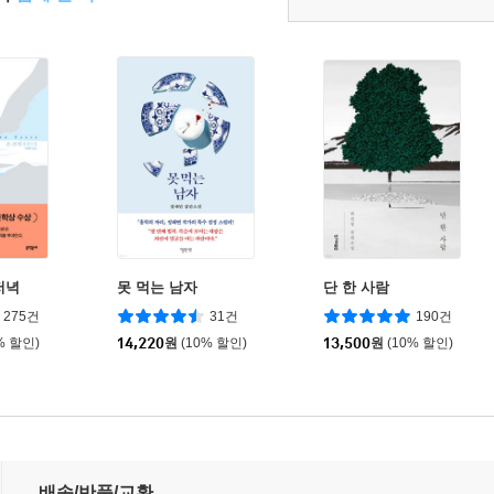
저녁
못 먹는 남자
단 한 사람
275건
31건
190건
% 할인)
14,220
원
(10% 할인)
13,500
원
(10% 할인)
배송/반품/교환