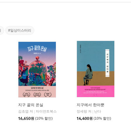
비
#일상미스터리
지구 끝의 온실
지구에서 한아뿐
김초엽 저
자이언트북스
정세랑 저
난다
|
|
16,650
원
(10% 할인)
14,400
원
(10% 할인)