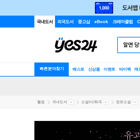
국내도서
외국도서
중고샵
eBook
크레마클럽
C
빠른분야찾기
베스트
신상품
이벤트
바이백
매
웰컴
국내도서
소설/시/희곡
장르소설