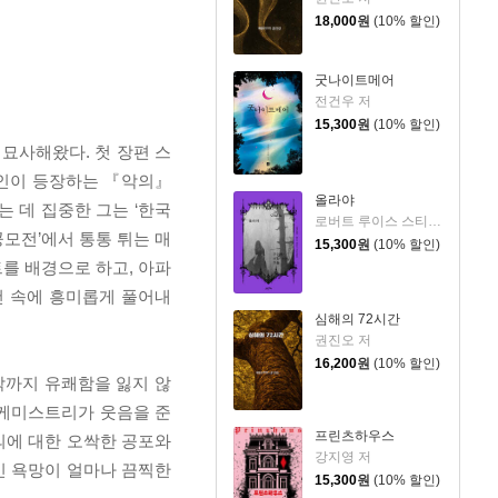
18,000
원
(10% 할인)
굿나이트메어
전건우 저
15,300
원
(10% 할인)
묘사해왔다. 첫 장편 스
치인이 등장하는 『악의』
올라야
 데 집중한 그는 ‘한국
로버트 루이스 스티븐슨 등저/장용준 역
 공모전’에서 통통 튀는 매
15,300
원
(10% 할인)
를 배경으로 하고, 아파
건 속에 흥미롭게 풀어내
심해의 72시간
권진오 저
16,200
원
(10% 할인)
막까지 유쾌함을 잃지 않
한 케미스트리가 웃음을 준
프린츠하우스
의에 대한 오싹한 공포와
강지영 저
인 욕망이 얼마나 끔찍한
15,300
원
(10% 할인)