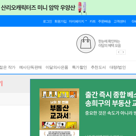
로그인
회원가입
마이페이지
카트
주문/배송
고객센터
Gl
젊은 작가
예사단독판매
이달의사은품
특가할인
추천도서
대량/법인
기