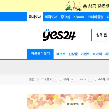
국내도서
외국도서
중고샵
eBook
크레마클럽
C
빠른분야찾기
베스트
신상품
이벤트
바이백
매
웰컴
국내도서
유아
4-6세
4-6세 우