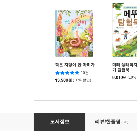
작은 지렁이 한 마리가
미래 생태학자
기 탐험북
10건
8,010
원
(10%
13,500
원
(10% 할인)
부웅 부웅 꿀벌 가족
도서정보
리뷰/한줄평
(0/0)