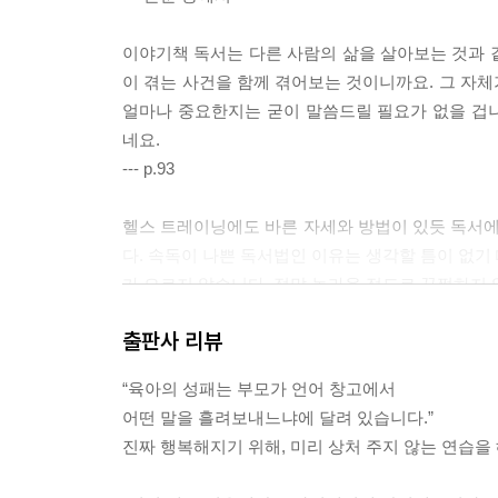
감정을 단호히 배척하는 말
자신의 비밀을 ‘말하기 싫다’이다. 이때 보호자는
“엄살 부리지 마”
이야기책 독서는 다른 사람의 삶을 살아보는 것과 같
것도 방법이고, 다른 이야기를 하자고 대화 주제를 
과장된 감정일지라도 표현하게 해주세요
이 겪는 사건을 함께 겪어보는 것이니까요. 그 자
얼마나 중요한지는 굳이 말씀드릴 필요가 없을 겁
이와 같은 54개의 구체적인 대화 상황이 가리키는 
CHAPTER 13
네요.
멀어지기 전에 마음 가는 대로 말하기 전에 한번 
아이 마음에 돌덩이를 얹어야 안심이었습니다
--- p.93
답정너 괴로운 질문
“정말 최선을 다했어?”
헬스 트레이닝에도 바른 자세와 방법이 있듯 독서에도
여유와 느림의 가치를 알려주세요
다. 속독이 나쁜 독서법인 이유는 생각할 틈이 없기
가 오르지 않습니다. 정말 놀라울 정도로 꿈쩍하지 
부담스러운 말
--- p.96
“엄마 아빠에겐 네가 전부다”
출판사 리뷰
자녀를 잊고 자신의 삶을 사는 부모가 되세요
책을 읽을 때 발생하는 생각과 감정의 덩어리가 크
“육아의 성패는 부모가 언어 창고에서
을 읽으면서 능동적일 수 있는 사람은 없습니다. 꾸
감사를 강요하는 말
어떤 말을 흘려보내느냐에 달려 있습니다.”
호입니다.
“굶주리는 아이들이 얼마나 많은데”
진짜 행복해지기 위해, 미리 상처 주지 않는 연습을
--- p.97
자녀의 아픔을 무시하지 마세요