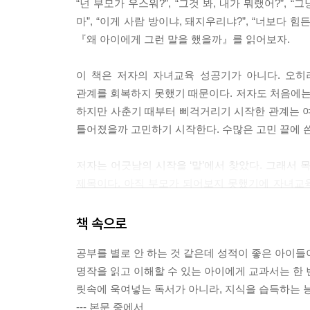
“넌 부모가 우스워?”, “그것 봐, 내가 뭐랬어?”, “
“웃어봐, 왜 매일 인상 쓰니?”
마”, “이게 사람 방이냐, 돼지우리냐?”, “너보다
아이도 독립된 인격체로서 갖는 권리가 있어요
『왜 아이에게 그런 말을 했을까』를 읽어보자.
CHAPTER 12
이 책은 저자의 자녀교육 성공기가 아니다. 오
아이가 도와달라는데 냉정히 밀어냈습니다
관계를 회복하지 못했기 때문이다. 저자도 처음에
냉정한 말
하지만 사춘기 때부터 삐걱거리기 시작한 관계는 여
“왜 울어? 이해가 안 되네”
틀어졌을까 고민하기 시작한다. 수많은 고민 끝에 
왜 우는지 윽박지르지 말고 상황 파악이 먼저입니
저자는 어긋남의 시작을 ‘말’에서 찾았다. 그래서 
성급한 해결책
제목이다. 아직 부모가 되어보지 못했기에 자녀교육
“별거 아냐. 파이팅!”
뜨거워졌다. 어린 시절 듣고 상처받은 말이 적혀 있
먼저 공감한 후에 응원해주세요
반성하라는 의미보다는 아마도 엄마는 아직 찾지 못
책 속으로
비참하게 만드는 말
공부를 별로 안 하는 것 같은데 성적이 좋은 아이들
하지만 책이 그저 반성에 그친다면 추천하지 않았을
“넌 너무 예민해”
명작을 읽고 이해할 수 있는 아이에게 교과서는 한 
배운 내용을 정리하여 소개한다. 이를 테면 이런 
아이의 감수성을 인정해주세요
릿속에 욱여넣는 독서가 아니라, 지식을 습득하는 능
대부분의 보호자는 답답한 마음에 “네가 네 마음을 
--- 본문 중에서
대화를 위해서 말에 숨겨진 아이의 마음을 알아차리