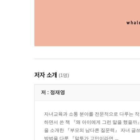
거짓말쟁이로 만드는 말
“너는 왜 약속을 안 지켜?”
아이의 동의하에 약속을 정하세요
CHAPTER 10
아이의 자존감을 해친 것 같습니다
불안을 키우는 말
“꼴 보기 싫어, 저리 가”
아이 마음을 따뜻하게 안아주세요
저자 소개
(1명)
자신감을 지우는 말
“우리 형편에 그건 못 사”
저 :
정재영
차라리 허세를 부리세요
자녀교육과 소통 분야를 전문적으로 다루는 작가
열등감을 키우는 말
하면서 쓴 책 『왜 아이에게 그런 말을 했을까
“오빠를 닮아봐라”
을 소개한 『부모의 남다른 질문력』 자녀 글
아이의 고유한 장점에 주목하세요
방법을 다룬 『말투가 고민이라면 ...