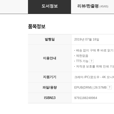
왜 아이에게 그런 말을 했을까
도서정보
리뷰/한줄평
(45/65)
품목정보
발행일
2019년 07월 18일
배송 없이 구매 후 바로 읽
제한없음
이용안내
TTS 가능
저작권 보호를 위해 인쇄 기
지원기기
크레마 /PC(윈도우 - 4K 모
파일/용량
EPUB(DRM) | 26.57MB
ISBN13
9791188248964