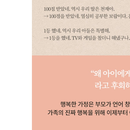
“포기다. 네 마음대로 다 해라”
자유와 규칙을 균형 있게 조절해주세요
CHAPTER 9
사랑 주는 방법을 몰랐습니다
수동적인 성격을 만드는 말
“책 다 읽으면 뽀뽀해줄게”
사랑에 조건을 달지 마세요
죄의식을 심어주는 말
“너한테 완전히 실망했다”
부모의 기대가 너무 높지 않은지 자문해보세요
온전히 기뻐할 수 없게 하는 말
“잘했다, 그런데…”
아이에게 남김없이 칭찬해주세요