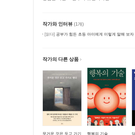
자아도취에 빠지게 하는 말
“우리 딸은 역시 천재야”
특별하다는 칭찬이 아이를 괴롭힙니다
작가와 인터뷰
(1개)
[읽다]
공부가 힘든 초등 아이에게 이렇게 말해 보자
자신감을 지우는 말
“우리 형편에 그건 못 사”
차라리 허세를 부리세요
작가의 다른 상품
열등감을 키우는 말
“오빠를 닮아봐라”
아이의 고유한 장점에 주목하세요
CHAPTER 11
아이가 외계인인 걸 미처 몰랐습니다
주눅 들게 하는 말
“넌 머리가 없니? 생각 좀 해라”
집에 뇌가 덜 자란 아이가 있다고 생각하세요
무거운 것은 두고 가기
행복의 기술