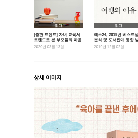
화살을 엉뚱한 곳으로 쏘는 말
“네가 노력을 안 해서 그런 거야”
아이의 죄책감을 덜어주세요
읽다
읽다
마음의 벽을 만드는 말
[출판 트렌드] 자녀 교육서
예스24, 2019년 베스트
트렌드로 본 부모들의 마음
분석 및 도서판매 동향 
“도대체 뭐가 부족해?”
2020년 03월 13일
2019년 12월 02일
물질적 부양의 책임 외에도 부모의 역할은 있어요
CHAPTER 2
아이의 절반만 사랑했습니다
상세 이미지
감정을 억제하는 말
“뭐가 부끄럽니? 씩씩하게 말해”
압박하지 말고 감정을 인정해주세요
거짓 감정을 요구하는 말
“슬퍼도 참아라”
약한 감정도 껴안아주세요