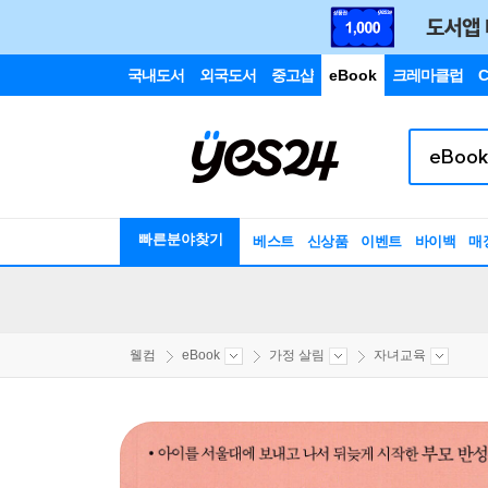
국내도서
외국도서
중고샵
eBook
크레마클럽
C
빠른분야찾기
베스트
신상품
이벤트
바이백
매
웰컴
eBook
가정 살림
자녀교육