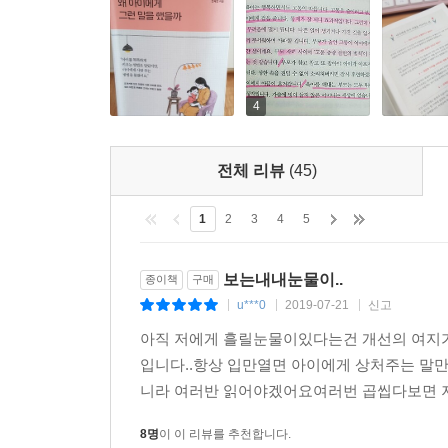
세상은 아주 무서운 곳이야. 긴장 풀지 마. (긴장감 
조금만 잘못하면 크게 다칠 수 있어. 조심해. (불안감
새로운 시도는 안 돼. 가만히 있어. (도전 의욕 박탈)
4
세상이 위험하다고 믿게 되면 아이는 불안감에 휩싸여
람들을 두려워하는 아이는 유능한 사회 구성원으로 
부모가 세상이 위험하다고 경고할수록 아 이들은 
전체 리뷰
(45)
이 위험한 것도 사실이니까요. 그럼 어떻게 해야 할
1
2
3
4
5
“위험해.” → “조심해서 해봐.”
보는내내눈물이..
종이책
구매
“위험해” 대신 “조심해서 해봐”라고 말하는 것입
u***0
2019-07-21
신고
|
|
|
키지 않으니 좋은 표현입니다.
아직 저에게 흘릴눈물이있다는건 개선의 여지가
---「두려움 속에서 살도록 가르쳤습니다」중에서
입니다..항상 입만열면 아이에게 상처주는 말만 
니라 여러반 읽어야겠어요여러번 곱씹다보면 저
자아도취는 불안감을 키웁니다. 내가 평범하다는 증
장대 끝에 올라서 있는 것처럼 불안하지요. 그런데
8명
이 이 리뷰를 추천합니다.