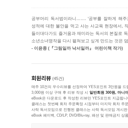
양보는 자신이 원할 때 하는 행동입니다. 남이 양보
말들이 아이 마음에 독이 되어 쌓일 줄은 꿈에도
습니다. 무작정 양보를 가르칠 게 아니라 공정한 규
모른다. 그리고 이제 좋은 대학 입학이라는 목표를 
공부머리 독서법이라니……. ‘공부를 잘하게 해주
충실할 권리가 있습니다. 자신을 사랑할 권리라고도 
이루는 것만이 행복을 가져다주지도, 상처를 치유해
성적에 대한 불안을 먹고 사는 사교육 현장에서, 직
---「아이에게 자기 사랑을 가르치지 않았습니다
한다고. 시도 때도 없이 아이들에게 저질렀던 시행
들이대다가도 즐거움과 재미라는 독서의 본질로 독자
교과서가 될 수 있다.
소년소녀명작을 다시 펼쳐보고 싶게 만드는 것은 덤
“부끄러워하지 마”는 심각한 문제가 있는 말입니다
- 이윤종 (『그림일까 낙서일까』 어린이책 작가)
제란 불가능하니까요. 부끄러움은 사랑의 감정처럼 
에게 ‘네 가슴속에 있는 부끄러운 감정은 나쁜 거야’
심리치료사 카렌 코에닉은 이렇게 말했습니다.
“‘그렇게 느끼면 안 돼’라는 말은 부모가 자녀에게 할
회원리뷰
(45건)
아이의 감정이 ‘틀린 것’이라고 말하면 최악이라는 
매주 10건의 우수리뷰를 선정하여 YES포인트 3만원을 드
되기 때문이죠.
3,000원 이상 구매 후 리뷰 작성 시
일반회원 300원, 마니아
---「아이의 절반만 사랑했습니다」중에서
eBook은 다운로드 후 작성한 리뷰만 YES포인트 지급됩니
클래스는 첫번째 회차 주문확정 시점부터 마지막 회차 주문
“그것 봐. 내가 뭐랬어?”
사락 독서모임으로 진행된 클래스는 사락 독서모임 게시판
eBook 페이백, CD/LP, DVD/Blu-ray, 패션 및 판매금
안타까워서 하는 말이죠. 저도 그런 말을 많이 했고
상사로부터 “그러게, 당신 내가 뭐랬어?”라는 말 