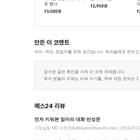
로 했다
오해를 부르는 말
12,950
원
13,500
원
1
“너는 부모를 무시하니?”
아이가 부모를 오해하는 건 당연합니다
사려 깊지 않은 말
만든 이 코멘트
“넌 너무 이기적이야, 내가 네 종이냐?”
저자, 역자, 편집자를 위한 공간입니다. 독자들에게 전하고
누구나 자신의 문제가 절박합니다
괴롭히는 말
접수된 글은 확인을 거쳐 이 곳에 게재됩니다.
독자 분들의 리뷰는 리뷰 쓰기를, 책에 대한 문의는 1:
“너무 게으르다, 왜 매일 늦잠이니?”
생리학적인 이유를 이해해주세요
의욕을 더 꺾는 말
예스24 리뷰
“이게 사람 방이냐, 돼지우리냐?”
먼저 키워본 엄마의 대화 반성문
더러운 방만큼 우울한 내면을 들여봐주세요
|
가정살림 MD 이정연(kafkayeon@yes24.com)
2019-07-1
간섭하는 말