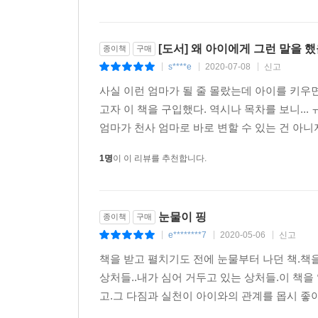
존감의 증거 아닐까요? 미국 오하이오주립대학 심리학
도출해냈습니다.
[도서] 왜 아이에게 그런 말을 
종이책
구매
자존감이 높은 사람은 자신과 타인이 똑같이 좋은 
s****e
2020-07-08
신고
|
|
|
자아도취에 빠진 사람은 자신이 타인보다 우월하다
사실 이런 엄마가 될 줄 몰랐는데 아이를 키우
고자 이 책을 구입했다. 역시나 목차를 보니..
자존감이 높은 사람은 결코 자신이 남보다 우월하다
엄마가 천사 엄마로 바로 변할 수 있는 건 아니
지요. 남들이 형편없어 보이지도 않습니다. 자아
부모가 높은 자존감을 자녀에게 선물하게 될까요? 
1명
이 이 리뷰를 추천합니다.
“과대평가가 자아도취를 부르고 따뜻함이 자존감을 
눈물이 핑
--- 「아이의 자존감을 해친 것 같습니다」중에서
종이책
구매
e********7
2020-05-06
신고
|
|
|
책을 받고 펼치기도 전에 눈물부터 나던 책.책을
상처들..내가 심어 거두고 있는 상처들.이 책을
고.그 다짐과 실천이 아이와의 관계를 몹시 좋