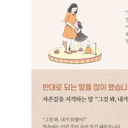
경고는 하되 해결할 수 있다는 믿음을 주세요
CHAPTER 6
아이의 외모 고민을 악화시켰습니다
콤플렉스를 만드는 말
“우리 딸, 너무 못났다”
자녀 외모를 악평하면 실례입니다
가치관을 왜곡하는 말
“우리 딸이 제일 예뻐!”
매력에는 외모 외적인 것들도 있음을 알려주세요
외모 호기심을 인정해주지 않는 말
“어린 게 외모에 너무 신경 써”
어느 정도는 허용해주세요
스트레스를 유발하는 잔소리
“많이 먹으면 살찐다”