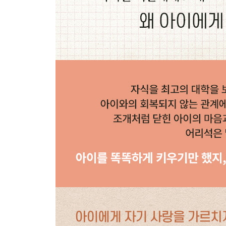
강제로 입을 여는 말
“모르긴 뭘 몰라?”
스스로 말할 때까지 기다려주세요
CHAPTER 4
반대로 되는 말을 많이 했습니다
자존감을 저격하는 말
“그것 봐, 내가 뭐랬어?”
과거 말고 미래 지향적인 말을 해주세요
불행해지게 만드는 변명
“다 널 위해서 그랬어”
부모도 미숙한 존재라는 걸 인정하세요
식욕을 떨어트리는 잔소리
“몸에 좋은 채소를 왜 안 먹니?”
채소를 강권하지 말아야 채소를 먹습니다