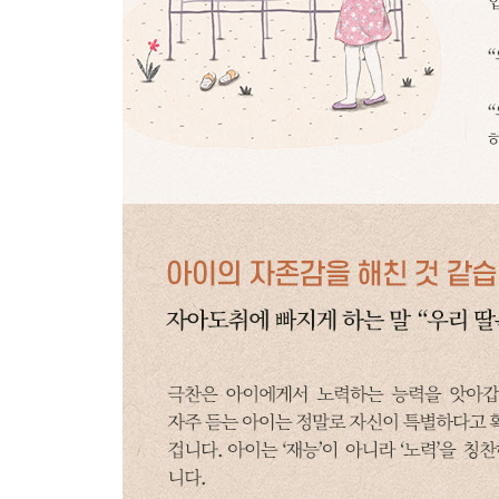
“바보도 아니고 왜 그래?”
독화살을 쏘는 것은 아닌지 점검하세요
CHAPTER 8
때리고 야단친 게 제일 미안합니다
아이의 삶을 망치는 말
“넌 맞아야 정신 차리니?”
회초리보다 말이 강합니다
체벌만큼 아픈 언어폭력
“넌 싹수가 노랗다”
부모 스스로가 감정을 다스리세요
아무 소용 없는 말
“내가 널 사람 만들겠다”
너그럽게 이해하고 낙관하면서 기다려주세요
억압보다 나쁠 수도 있는 말