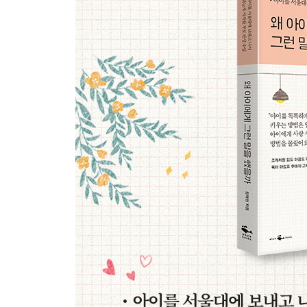
감정을 몰아붙이는 말
“감히 어디서 화를 내니?”
감정은 인정하고 행동은 금지해주세요
제약하는 말
“소리치지 마, 울지 마, 그만해”
허용에 익숙한 아이로 키우세요
CHAPTER 3
아이가 무례하다고 착각했습니다
호전적으로 만드는 말
“넌 예의도 몰라? 부모가 우스워?”
존중받는 경험을 선물해주세요
대화 단절을 만드는 말
“그러지 말았어야 해”
편안한 질문을 해주세요