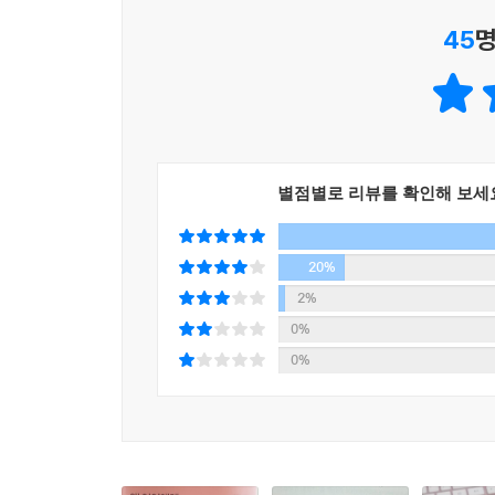
뜻이 숨어 있기 때문입니다.
45
명
넌 생각이 부족해. (자존감 저격)
네 생각대로 하면 문제가 생겨. (불안감 유발)
넌 나보다 열등해. (깎아내림)
그러게, 현명한 내 말을 들었어야지. (우월감 분출)
별점별로 리뷰를 확인해 보세
공중에서 여러 조각으로 분해되어 다수의 목표를 때
어?”는 영락없는 ‘다탄두 미사일’입니다. 아이의 
20%
를 냅니다. 또 아이의 능력이나 판단력이 부 족하다
2%
앞에서 부모가 우월감을 과시 하는 꼴이 될 수 있지요
만 힐난의 기운 이 너무 강해서 부모의 그 안타까움
0%
---「반대로 되는 말을 많이 했습니다」중에서
0%
아이의 안전을 위해 꼭 필요한 말입니다. 그러나 염
가장 강력한 말은 “위험해”입니다. 그 말에는 아이