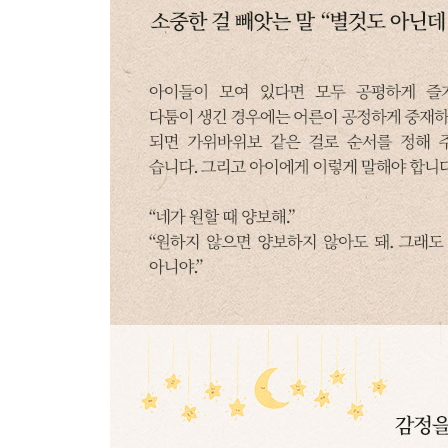
굴욕감을 느끼게 하는 말
“그냥 시키는 대로 해라”
왜 규칙을 따라야 하는지 이해시켜주세요
CHAPTER 5
두려움 속에 살도록 가르쳤습니다
버리겠다고 겁주는 말
“엄마 혼자 간다”
불안한 겁쟁이로 만들지 마세요
삶을 무서워하게 만드는 말
“이러면 인생 망친다”
훈계는 하되 긍정적인 자아를 유지하게 도우세요
위축시키는 말
“세상은 무서워”