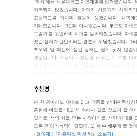
“저희 애는 서울대학교 자연계열에 합격했습니다. 
어떤 책을 좋아한다는 것은 이야기 자체가 재미있기
압박하는 말
회복되지 않았습니다. 아이가 사춘기가 시작되기
이기도 합니다. 그 작가의 다른 책도 좋아할 확률이
“넌 꿈도 없니?”
고등학교를 거치며 갈등이 생겼습니다. 대학에
--- p.98
큰 응원을 선물하되 작은 노력을 요구하세요
기대했습니다. 그런데 아니었습니다. 부모도 아이도
그럴까’를 고민하며 과거를 돌이켜봤습니다. 아이
우리나라의 독서 지도 실패 사례는 대부분 유사한 
줬던 상처가 원인이라는 결론에 도달했습니다. 그리
초등 저학년 때 가장 많이 읽고 초등 고학년이 되면
부모의 말 때문에 생긴 상처는 쉽게 낫지 않습
습니다. 책을 읽는다고 앉아있지만 실제로는 훑어봅
때문입니다. 마음이나 정신을 바꾸는 게 보통 어려
경우가 많습니다. 넷째, 독서 지도의 종착역이 학습
해소될 거라고 자신할 수 없습니다. 어쩌면 10년 넘
저희 부부는 아이에게 상처를 줬던 말들을 하나
--- p.176
마음도 있었습니다. 그러나 이 책은 그 누구보다 우
돌아보면 아이에게 습관적으로 양보를 강요했던 것 
추천평
-저자의 말 중
니다. 그때까지만 해도 저는 제 아이에게 양보를 지
단 한 권이라도 제대로 읽고 감동을 받아본 독서경험
강요하는 건 좋지 않다는 그 쉬운 사실을 오랜 시간
똑똑한 아이로 키워서 커다란 목표를 이루면 그 뒤
혼란에 빠졌을 때도 책 속에서 길을 찾으려 할 것이
이 생긴 경우에는 어른이 공정 하게 중재하고 그것
아이는 불행을 내재화한다.
있기를. 책의 힘을 믿는 사람이기를. 책만 제대로 
말해야 합니다.
이 책은 아들을 서울대 사범대에 보낸 부모가, 돌
모든 건 읽기능력에 달렸다. 또 한 수 배우게 될 것이
“네가 원할 때 양보해.”
혹은 부모를 졸업하고 나서 이제야 확실하게 말할 수
- 윤이재 (『마흔다섯 미선 씨』 소설가)
“원하지 않으면 양보하지 않아도 돼. 그래도 나쁜 아
후회의 내용 중에는 아이에게 한 말들이 가장 컸다.