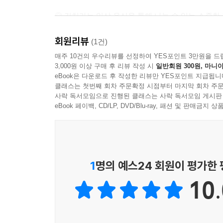
◎ 김치라는 일상 음식을 통해 나눌 수 있는 소중한
회원리뷰
송일국, 박진희 주연의 JTBC 개국 특집 드라마 
(1건)
간직한 사람들이 모여서 서로를 보듬으며 살아가는
매주 10건의 우수리뷰를 선정하여 YES포인트 3만원을 드
3,000원 이상 구매 후 리뷰 작성 시
일반회원 300원, 마니아
그래도 참 살만하다는 소박한 행복을 김치와 함께 
eBook은 다운로드 후 작성한 리뷰만 YES포인트 지급됩니
전해나간 「발효가족」은 천지인의 음식이 손님들의
클래스는 첫번째 회차 주문확정 시점부터 마지막 회차 주문
사락 독서모임으로 진행된 클래스는 사락 독서모임 게시판
우리가 매일 먹는 음식 속에는 사실 많은 이야기가
eBook 페이백, CD/LP, DVD/Blu-ray, 패션 및 판매금
아픔을 떠올리기도 한다. 때로는 정성스럽게 차려낸
『발효가족』에 소개된 김치 밥상 레시피에는 드
오미자물김치, 부모에게서 버림 받은 어린 은비를 
1
명의 예스24 회원이 평가한
수 있게 한다는 가지소박이, 혼자 있으면 양념일
10.
고들빼기김치.
이 책은 총 24부작인 드라마 이야기에 맞춰 24화
강산, 그리고 기호태를 중심으로 매 화마다 음식