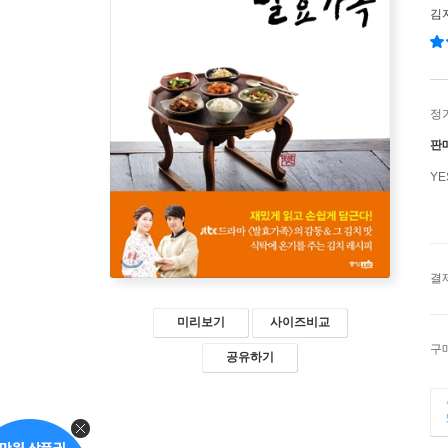
김
정
판
Y
결
미리보기
사이즈비교
구
공유하기