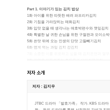
Part 1. 이야기가 있는 김치 밥상
1화 아이를 위한 따뜻한 배려 파프리카김치
2화 기침을 가라앉히는 매화김치
3화 입맛 없을 때 생각나는 애호박편수와 깻잎김치
4화 특별한 날 귀한 손님을 위한 구절판과 오이소
5화 쓴맛 뒤에 오는 인생의 단맛 고들빼기김치
6화 맵게 먹는 과일 김치 감김치
7화 소중한 이를 위로하고 싶을 때 김치온면과 열
8화 기억을 되돌려주는 호두죽과 오미자물김치
9화 쉽게 담가 반찬으로 먹기 좋은 쪽파김치
저자 소개
10화 매운 인생, 동치미로 달랜다 김치쌈밥과 유자
11화 김치찌개로 끓이면 더욱 맛있는 호박김치
12화 정과 영양을 함께 담은 생일상 홍합미역국과
저자 : 김지우
13화 가족을 품어주는 엄마표 김치 배추김치
14화 향기로 속마음을 전하는 애탕국과 시금치김치
JTBC 드라마 「발효가족」 작가. KBS 드
15화 마음의 눈을 맑게 해주는 가지소박이
왕」 등의 드라마를 통해 서정적인 감성과 치밀