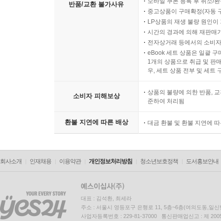
모바일 쿠폰 등록 후 취소/환
반품/교환 불가사유
중고상품이 구매확정(자동 
LP상품의 재생 불량 원인이 기
시간의 경과에 의해 재판매가
전자상거래 등에서의 소비자
eBook 세트 상품은 일괄 
1개의 상품으로 취급 및 판매
우, 세트 상품 전부 및 세트
상품의 불량에 의한 반품, 교
소비자 피해보상
준하여 처리됨
환불 지연에 따른 배상
대금 환불 및 환불 지연에 
회사소개
인재채용
이용약관
개인정보처리방침
청소년보호정책
도서홍보안내
대표 : 김석환, 최세라
주소 : 서울시 영등포구 은행로 11, 5층~6층(여의도동,일신
사업자등록번호 : 229-81-37000 통신판매업신고 : 제 200