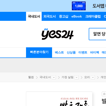
국내도서
외국도서
중고샵
eBook
크레마클럽
C
빠른분야찾기
베스트
신상품
이벤트
바이백
매
웰컴
국내도서
가정 살림
요리
개
소