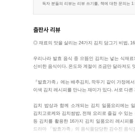
독자 분들의 리뷰는 리뷰 쓰기를, 책에 대한 문의는 1:
김밥 대신 김치쌈밥
얼큰하게 속 풀려면 김치콩나물국밥
반찬과 안주 사이 두부김치
출판사 리뷰
깔끔하고 시원한 백김치보쌈
풍부한 단백질이 고소한 콩비지찌개
◎ 재료의 맛을 살리는 24가지 김치 담그기 비법, 
돼지고기가 듬뿍 들어간 이북식김치찌개
한국식 미니 스테이크 김치떡갈비
우리나라 발효 음식 중 으뜸인 김치는 넣는 식재료와
영양과 맛을 함께 살린 쇠고기김치말이찹쌀영양밥
신비한 음식이다. 온도와 계절이 조금만 달라져도 맛
입맛 돋우는 면 요리 열무김치비빔국수
『발효가족』에는 배추김치, 깍두기 같이 가정에서 
「발효가족」 못다 한 이야기
이색 김치 레시피를 만나는 재미가 있다. 서로 다른
에필로그
인덱스
김치 밥상과 함께 소개되는 김치 일품요리에는 일
김치고로케와 김치쌈밥, 전채 요리로 즐길 수 있는
등 김치를 활용한 16가지 김치 일품요리 레시피를 
드라마 「발효가족」의 음식을담당한 김수진 음식감