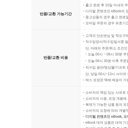
출고 완료 후 10일 이내의 
디지털 콘텐츠인 eBook의 
반품/교환 가능기간
중고상품의 경우 출고 완료일
모바일 쿠폰의 경우 유효기간(
고객의 단순변심 및 착오구
직수입양서/직수입일서중 일
단, 아래의 주문/취소 조건인
오늘 00시 ~ 06시 30분 
반품/교환 비용
오늘 06시 30분 이후 주문
직수입 음반/영상물/기프트 
단, 당일 00시~13시 사이
박스 포장은 택배 배송이 가
소비자의 책임 있는 사유로 
소비자의 사용, 포장 개봉에 
복제가 가능한 상품 등의 포장을 
소비자의 요청에 따라 개별
디지털 컨텐츠인 eBook, 
eBook 대여 상품은 대여 기