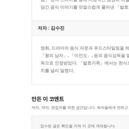
16화 삭힐수록 제 맛이 나는 갓김치
담긴 음식 이야기를 맛깔스럽게 풀어낸 「발효
17화 옛 기억의 맛 알타리김치
18화 가족의 소망을 담은 깍두기와 대보름밥상
19화 고기와 잘 어울리는 봄김치 부추김치
저자 : 김수진
20화 발효의 시련을 견뎌낸 인생의 맛 순무동치미
21화 입맛 돋우는 상큼한 맛 연근물김치
22화 헛헛한 속을 달래주는 백김치와 설렁탕
영화, 드라마의 음식 자문과 푸드스타일링을 
23화 언제나 한결같은 푸른빛과 향 미나리김치
「왕의 남자」, 「미인도」, 등의 음식감독을 
24화 희로애락을 함께 나누는 해물보쌈김치
독으로 인정받았다. 「발효가족」에서는 한식으
치를 널리 알렸다.
Part 2. 김치일품요리
생선과 김치의 만남 고등어김치찜
간식으로 먹기 좋은 김치고로케
만든 이 코멘트
담백한 김치의 맛 총각무찜
고소하고 영양도 풍부한 김치두부무침
저자, 역자, 편집자를 위한 공간입니다. 독자들에게 전하고
새콤달콤한 이색 별미 김치메밀묵무침
한 끼 식사로도 든든한 김치불고기샐러드
접수된 글은 확인을 거쳐 이 곳에 게재됩니다.
시원한 김치 전채 요리 김치삼겹살냉채