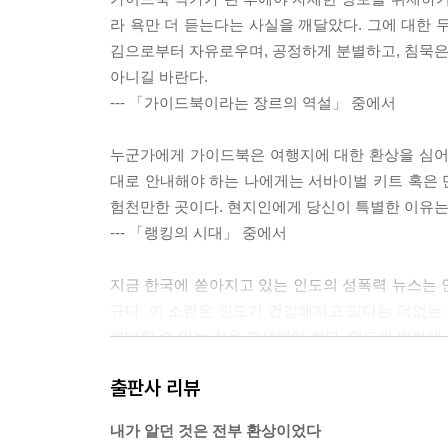
라 욕만 더 듣는다는 사실을 깨달았다. 그에 대한 
김으로부터 자유로우며, 공정하게 분별하고, 침묵은 
아니길 바란다.
--- 「가이드북이라는 장르의 역설」 중에서
누군가에게 가이드북은 여행지에 대한 환상을 심어
대로 안내해야 하는 나에게는 서바이벌 키트 혹은 만
험천만한 곳이다. 현지인에게 당신이 특별한 이유는
--- 「랭킹의 시대」 중에서
지금 한국에 쏟아지고 있는 인도의 성폭력 뉴스는 
규다. 이 소란은 인도가 건강해지고 있다는 더없는 
연대할 수 있는 길을 모색해야 한다. 인도의 변화에
--- 「인도발 급행열차의 종착역은 어디일까」 중에
출판사 리뷰
마카오 정부가 세운 원대한 기획은 세계적 카지노 
내가 알던 것은 전부 환상이었다
카지노가 아니라 전 세대가 함께 즐길 수 있는 위락