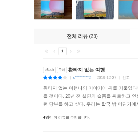
여행지의 사람들에게 질문하고 공부하기! 이것이 
2019년 6월과 7월 뜨거운 홍콩 시위의 한복판으
그리고 무엇을 바라는지 직접 묻고 들었다(「#17. 우산
전체 리뷰
(23)
여행은 기쁨만을 재배하는 비닐하우스가 아니다
1
20년간의 긴 여행을 돌고 돌아 환타가 닿은 곳은 
사무소에서 파키스탄을 욕하고, 파키스탄 측 출입
환타지 없는 여행
eBook
구매
싶어 하는 이야기를 해주어야 한다”는 교훈을 주
s*********2
2019-12-27
신고
|
|
|
부르면 안 되는 이유를 친절하게 설명해주는 장면
환타지 없는 여행나의 이야기에 귀를 기울였다면
깨진 순간이다.
을 것이다. 20년 전 실연의 슬픔을 뒤로하고 
런 당부를 하고 싶다. 우리는 할국 밖 어딘가에
이처럼 책에는 현실이 여행의 기억을 부르고, 다시
반복하며 발 닿는 곳을 넓혀 갔다. 그는 서울에
4명
이 이 리뷰를 추천합니다.
생각했다. 또한 태풍이 닥친 제주에서 아무 일도 없
당장 섬에서 나가라고 했던 오키나와 케라마제도의