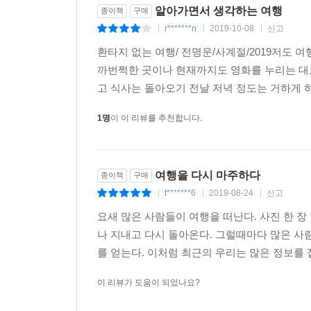
알아가면서 생각하는 여행
종이책
구매
이 모든 경험을 통해 환타는 현실에는 없는 환
r*******n
2019-10-08
신고
|
|
|
아니라고. 만약 당신이 지금 여기에는 없는 유토
환타지 없는 여행/ 전명운/사계절/2019저도 
들여다보라고. 그리고 거기에서부터 다시 시작하라
까번쩍한 곳이나 현재까지도 영화를 누리는 대
고 식사는 돌아오기 전날 저녁 정도는 거하게 하
환타가 세상 곳곳에서 배운 건 이게 전부다.
1명
이 이 리뷰를 추천합니다.
여행을 다시 마주하다
종이책
구매
t*******6
2019-08-24
신고
|
|
|
요새 많은 사람들이 여행을 떠난다. 사진 한 장
나 지내고 다시 돌아온다. 그럴때마다 많은 사
를 얻는다. 이처럼 최근의 우리는 많은 정보를 접
이 리뷰가 도움이 되었나요?