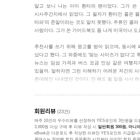
인생까지 바꿔준다고도 한다. 이른바 ‘여행 구원론
--- 「지금은 오지 않는 게 좋겠어요」 중에서
알고 보니 나는 이미 환타의 팬이었다. 그가 
빨아들인다.
시사주간지에서 읽었다. 그 필자가 환타인 줄은 몰
우리는 한국 밖 어딘가에서 우리 사회의 모든 단점
타파’의 준말이라는 것도 알지 못했다. 주류인 콜라
『환타지 없는 여행』은 구원을 찾아, 환상을 좇아
에겐 북유럽이었으며, 다른 누군가에겐 싱가포르나
사람이다. 그가 쓴 가이드북도 폼 나게 미국이나 도
그 여행은 비로소 완성된다고 말이다. 이 책은 여
지난 시대와 싸워 쟁취한 만큼의 국가에서 살고 있다
다른 여행길로 독자를 이끈다. 책을 한 장씩 넘길 
추천사를 쓰기 위해 원고를 받아 읽으며, 동시에
다르고 피부색과 언어도 다르지만 결국 그와 나는 
--- 「마치며」 중에서
샀다고 했다. 그 와중에도 ‘맞는 사이즈가 없다’고
현실이 되어 눈앞에 모습을 드러낸다.
뉴스는 딤섬 가격과 버스 요금 인상 같은 여행자
있을까. 말하자면 그런 이해하기 어려운 저간의 사정
내가 영원히 여행을 하며 살 것이라고 믿던 후배들
츤데레인 사내였던 것이다. 안 해도 될 일을 사서 하
구하려고 했다. 그 덕에 한때는 내가 정말 특별한 
지금까지 내가 여행을 하면서 찾아낸 최선의 답이
그의 가이드북은 일찍이 장안의 화제였는데, 불편
아래에서만 현실이 된다. _22쪽
팍팍 찍어주기 싫었던 까닭이다. 가서 사람도 좀
회원리뷰
관광과 여행의 어느 중간쯤에 해당하는 지점이 그
(23건)
최초의 가이드북 작가가 된 것도 아마 그 때문일 터.
매주 10건의 우수리뷰를 선정하여 YES포인트 3만원을 드
“팬을 거느린 최초의 가이드북 작가!”
3,000원 이상 구매 후 리뷰 작성 시
일반회원 300원, 마니아
환타가 말하는 여행의 윤리
eBook은 다운로드 후 작성한 리뷰만 YES포인트 지급됩니
전명윤, 아니 환타는 가이드북에서 다 쓸 수 없었던
클래스는 첫번째 회차 주문확정 시점부터 마지막 회차 주문