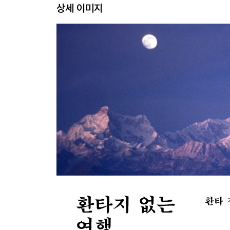
상세 이미지
3장. 여행자의 인사법
#21 그가 듣고 싶어 하는 이야기를 하라 … 209
#22 상전벽해 … 221
#23 거리에서 만난 동화 … 229
#24 베이징 짜장면과 교토 짜장면 … 243
#25 중화라오쯔하오는 왜 별로일까 … 253
#26 오키나와 음식은 왜 맛이 없을까 … 261
#27 자마미 105 스토어 … 271
#28 지금은 오지 않는 게 좋겠어요 … 281
마치며 290