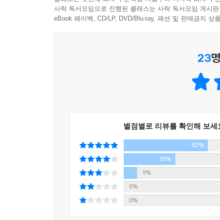
원고를 다 읽고 다시 보니 가이드북이며 여행작가에
사락 독서모임으로 진행된 클래스는 사락 독서모임 게시판
이 책은 한 여행작가의 탄생기이다. 자신의 여행
온다. 어쩌면 그건 그의 숙명 같은 의무감일 테다. 
eBook 페이백, CD/LP, DVD/Blu-ray, 패션 및 판매금
요구하는 것 사이의 갈등, 그리고 여행작가로 산다는
끊고 맛있는 걸 먹고 관광객을 위해 ‘세팅’된 풍경을
“요즘 누가 촌스럽게 가이드북을 들고 여행을 다
아니 환타다. 말하자면 톡톡 쏘는데 나중에 눈물 나
종합한 리뷰집이라는 신념과 가이드북의 구매는 저
23
명
왜 속에서 눈물이 나지?
지키기가 참 어렵다. 취재에 공을 들이면 들일수록
버스 시간이 바뀌고 음식 값이 오를 때마다 가이드북
- 박찬일 (주방장)
상황. 누군가가 귓가에 대고 “애초에 정보를 대
있으니, 이 또한 여행에 낀 짙은 환상을 걷어내야 하
가이드북의 역할에 대해서 고민이 많다. 아마 이 
별점별로 리뷰를 확인해 보세
강화다. 나는 가이드북 작가 가운데 글을 많이 쓰는
57%
독자가 가이드북을 고르는 기준은 저자의 독보적인
35%
이런저런 가이드북을 뒤적이다 보면 ‘과연 이 책에 
9%
0%
환타는 “여행작가가 지역의 문제에 왜 그렇게 관심
0%
여행이라는 주제로 기록한 지역서이자 민속지”이기 
책을 들고 낯선 여행지에 방문한 이들이 곤란에 