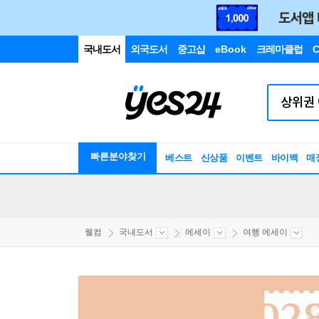
국내도서
외국도서
중고샵
eBook
크레마클럽
C
빠른분야찾기
베스트
신상품
이벤트
바이백
매
웰컴
국내도서
에세이
여행 에세이