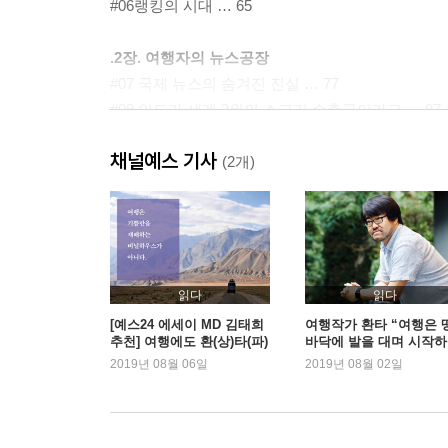
#06랭킹의 시대 … 65
.2장. 여행자의 뉴스공장
#07 국제 뉴스의 숨겨진 진실 … 77
#08 인도가 세계 2위의 소고기 수출국이라고 … 87
#09 주연 배우의 코를 잘라라 … 97
채널예스 기사
#10 아리가토 카레 … 107
(2개)
#11 인도발 급행열차의 종착역은 어디일까 … 115
#12 장수마을의 몰락 … 125
#13 환상 속의 미야코 소바 … 133
#14 사람을 찾습니다 … 145
#15 귀족은 줄 서지 않습니다 … 153
읽다
읽다
#16 홍콩 거리의 비밀 … 161
[예스24 에세이 MD 김태희
여행작가 환타 “여행은 
추천] 여행에도 환(상)타(파)
바닥에 발을 대며 시작
#17 우산혁명 이후 … 169
가 필요해
것”
2019년 08월 06일
2019년 08월 02일
#18 카지노 칩으로 우공이산 … 181
#19 성 바울 성당 앞에서 … 191
#20 오리지널이라는 환상 … 199