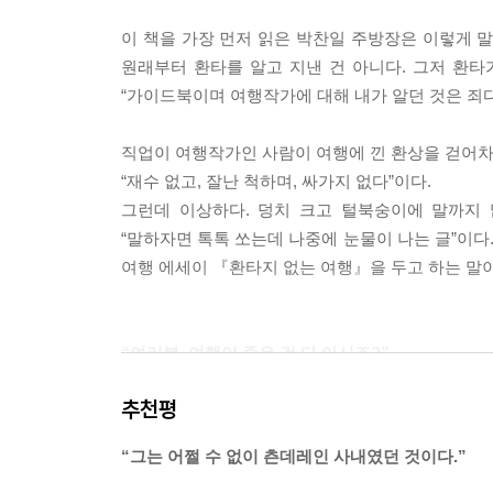
패와의 전쟁을 선포해 중국 안에서 카지노 산업이 얼
이 책을 가장 먼저 읽은 박찬일 주방장은 이렇게 말
작아서 못할 게 없는 곳이 되었다.
원래부터 환타를 알고 지낸 건 아니다. 그저 환타가
--- 「카지노 칩으로 우공이산」 중에서
“가이드북이며 여행작가에 대해 내가 알던 것은 죄다
일본 문화에 대한 혐오가 극에 달했던 1980년대
직업이 여행작가인 사람이 여행에 낀 환상을 걷어차겠
열리곤 했다. 그래도 단무지가 왜색이라고 손가락
“재수 없고, 잘난 척하며, 싸가지 없다”이다.
디론가 끌려가 거꾸로 매달리던 시절에도 평양냉면을
그런데 이상하다. 덩치 크고 털북숭이에 말까지
--- 「오리지널이라는 환상」 중에서
“말하자면 톡톡 쏘는데 나중에 눈물이 나는 글”이다.
여행 에세이 『환타지 없는 여행』을 두고 하는 말이
출입국 심사원이 듣고 싶었던 대답은 내가 이란에 호
다. 위에 언급한, 호메이니, 하타미, 하메네이에 이어
굿!’이라고 느낌표로 대답해주면 충분했다. 나라마다
“여러분, 여행이 좋은 건 다 아시죠?”
--- 「그가 듣고 싶어 하는 이야기를 하라」 중에서
환(상)타(파)가 필요한 이유
추천평
여행에서 안전에 관한 정보는 때로는 생명이 걸린
휴가철은 물론 지쳤을 때도 여행을 가라 하고, 삶
대일 때가 더 많다. (…) 전쟁이 일어나기 직전에도
“그는 어쩔 수 없이 츤데레인 사내였던 것이다.”
산다. 그 여행이 우리에게 주는 효과는 더 대단해
행사가 없었다. 책임이 가벼운 사회에서는 생명과 안