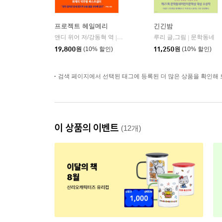
프로젝트 헤일메리
긴긴밤
앤디 위어 저/강동혁 역
알에이치코리아(RHK)
루리 글,그림
문학동네
|
|
19,800
원
(10% 할인)
11,250
원
(10% 할인)
검색 페이지에서 선택된 태그에 등록된 더 많은 상품을 확인해 
이 상품의 이벤트
(12개)