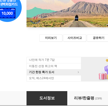
미리보기
사이즈비교
공유하기
나민애 작가 7문 7답
이동진 선정 최고의 책
기간 한정 특가 도서
오직, 예스24에서만
환타지 없는 여행
도서정보
리뷰/한줄평
(23/9)