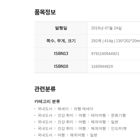
품목정보
발행일
2019년 07월 24일
쪽수, 무게, 크기
292쪽 | 414g | 130*202*20
ISBN13
9791160944921
ISBN10
116094492X
관련분류
카테고리 분류
국내도서
에세이
여행 에세이
국내도서
건강 취미
여행
테마여행
문화기행
국내도서
건강 취미
여행
해외여행
일본
국내도서
건강 취미
여행
해외여행
인도/티벳
국내도서
여행
해외여행
일본