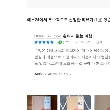
당부를 잊지 않기. 그가 세운 여행의 윤리에는 환상이
예스24에서 우수작으로 선정한 리뷰가
(1건)
있습
“2019년 7월, 환타가 홍콩 시위를 찾아간 까닭은?”
질문하고 공부하는 여행자의 최신 뉴스
환타지 없는 여행
종이책
주간우수작
또한 이 책은 아시아 곳곳의 최신 뉴스를 전해준다.
g****3
2019-08-20
신고
|
|
|
그 지역의 사람들을 만나 그들이 어디로 향하고 있는
수많은 여행서들과 여행지에 대한 에세이들이 
인도에서 벌어진 강간 살인 사건만 보도했지만, 여
관심과 애정으로 서점이나 도서관에서 여행관련
장수마을이라고 알려주지만, 여행자의 뉴스는 그곳
도 있었다.그런데 요즈음은 갈 곳에 대한 조사차
벽보와 영화배우의 코에 현상금을 건 인도의 극
통해서만 들을 수 있는 이야기다.
23명
이 이 리뷰를 추천합니다.
페닌슐라 호텔에 묵는 투숙객만 들어갈 수 있는 
바라보며 귀족이 된 듯한 우월감을 만끽한다. 호
잔인하고 사람들은 참 속이 없다. _160쪽