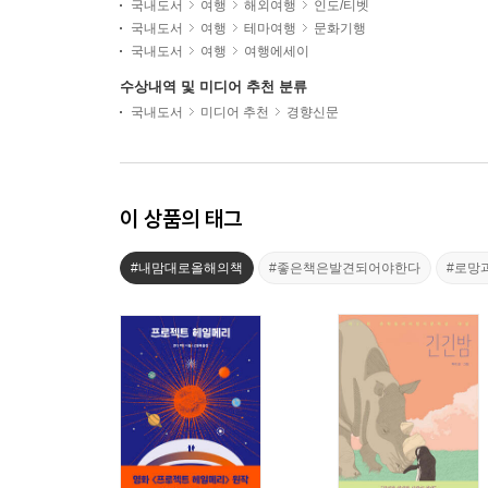
국내도서
여행
해외여행
인도/티벳
국내도서
여행
테마여행
문화기행
국내도서
여행
여행에세이
수상내역 및 미디어 추천 분류
국내도서
미디어 추천
경향신문
이 상품의 태그
#내맘대로올해의책
#좋은책은발견되어야한다
#로망