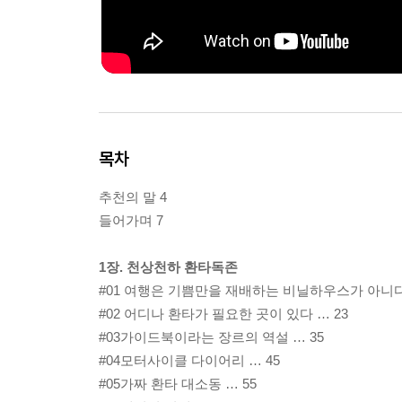
목차
추천의 말 4
들어가며 7
1장. 천상천하 환타독존
#01 여행은 기쁨만을 재배하는 비닐하우스가 아니다 
#02 어디나 환타가 필요한 곳이 있다 … 23
#03가이드북이라는 장르의 역설 … 35
#04모터사이클 다이어리 … 45
#05가짜 환타 대소동 … 55