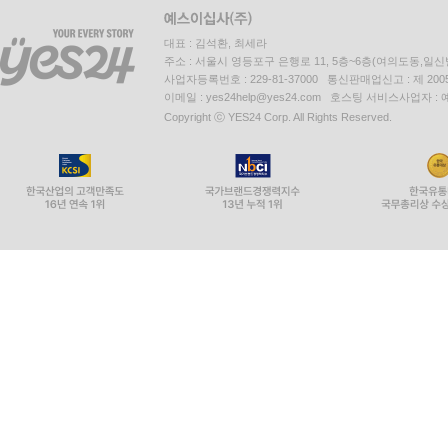
대표 : 김석환, 최세라
주소 : 서울시 영등포구 은행로 11, 5층~6층(여의도동,일신
사업자등록번호 : 229-81-37000 통신판매업신고 : 제 200
이메일 : yes24help@yes24.com 호스팅 서비스사업자 :
Copyright ⓒ YES24 Corp. All Rights Reserved.