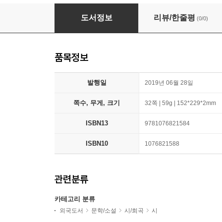
Les Po?mes Pour Angela Gheorghiu
도서정보
리뷰/한줄평
(0/0)
품목정보
발행일
2019년 06월 28일
쪽수, 무게, 크기
32쪽 | 59g | 152*229*2mm
ISBN13
9781076821584
ISBN10
1076821588
관련분류
카테고리 분류
외국도서
문학/소설
시/희곡
시