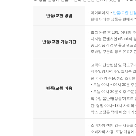
마이페이지 >
반품/교환 신청
반품/교환 방법
판매자 배송 상품은 판매자와
출고 완료 후 10일 이내의 
디지털 콘텐츠인 eBook의 
반품/교환 가능기간
중고상품의 경우 출고 완료일
모바일 쿠폰의 경우 유효기간(
고객의 단순변심 및 착오구
직수입양서/직수입일서중 일
단, 아래의 주문/취소 조건인
오늘 00시 ~ 06시 30분 
반품/교환 비용
오늘 06시 30분 이후 주문
직수입 음반/영상물/기프트 
단, 당일 00시~13시 사이
박스 포장은 택배 배송이 가
소비자의 책임 있는 사유로 
소비자의 사용, 포장 개봉에 