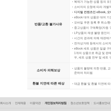
복제가 가능한 상품 등의 포장을 
소비자의 요청에 따라 개별
디지털 컨텐츠인 eBook, 
eBook 대여 상품은 대여 기
모바일 쿠폰 등록 후 취소/환
반품/교환 불가사유
중고상품이 구매확정(자동 
LP상품의 재생 불량 원인이 기
시간의 경과에 의해 재판매가
전자상거래 등에서의 소비자
eBook 세트 상품은 일괄 
1개의 상품으로 취급 및 판매
우, 세트 상품 전부 및 세트
상품의 불량에 의한 반품, 교
소비자 피해보상
준하여 처리됨
환불 지연에 따른 배상
대금 환불 및 환불 지연에 
회사소개
인재채용
이용약관
개인정보처리방침
청소년보호정책
도서홍보안내