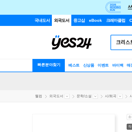
국내도서
외국도서
중고샵
eBook
크레마클럽
C
빠른분야찾기
베스트
신상품
이벤트
바이백
매
웰컴
외국도서
문학/소설
시/희곡
소
직