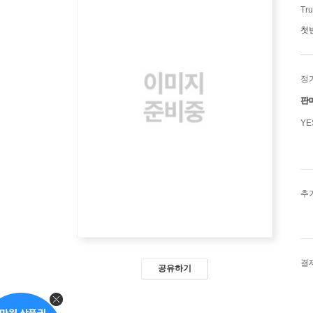
Tru
첫
정
판
Y
추
결
공유하기